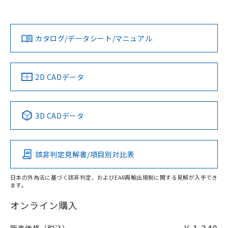
欄に対応日を記載しておりました。
担当オムロン営業員または販売店にお問い合わせください。
既に当社にて対応品への在庫切替を完了
対応状況
対応予定月
※1
※2
していることから、特段のことがない限
ダウンロードデータをご利用いただく前に、以下を必ずお読
り、2022年1月12日より割愛しておりま
みください。
お問い合わせ
カタログ/データシート/マニュアル
対応済み
す。
ソフトウェアの使用条件
中国 RoHS
注意事項・凡例
2D CADデータ
中国 RoHS表
※1 ※2
3D CADデータ
Pb
Hg
Cd
Cr(VI)
該非判定見解書/項目別対比表
O
O
O
O
日本の外為法に基づく該非判定、およびEAR再輸出規制に関する見解が入手でき
ます。
"対応済み"や非含有の記載がされた商品であっても、流通
在庫等で未対応品が混在する可能性があります。
オンライン購入
非含有品が必要な際は、弊社営業部門もしくは販売店へお
問い合わせください。