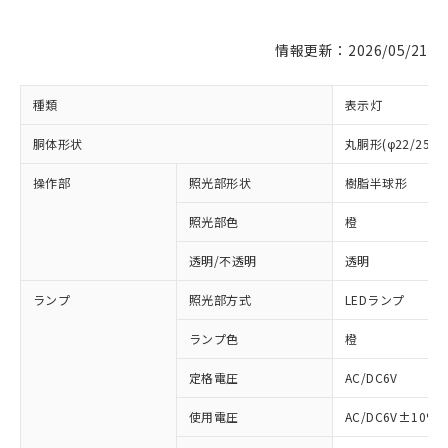
情報更新：2026/05/21
種類
表示灯
胴体形状
丸胴形(φ22/25m
操作部
照光部形状
樹脂半球形
照光部色
橙
※1 対応状況
透明/不透明
透明
対応済み：EU RoHS指令（10物質）の
ランプ
照光部方式
LEDランプ
非含有に対応した製品が提供可能な商品で
す。
ランプ色
橙
対応予定：EU RoHS指令（10物質）の非含
ご利用条件
定格電圧
AC/DC6V
有に対応した製品に切り替える予定のある
商品です。
使用電圧
AC/DC6V±10%
対応予定なし：EU RoHS指令（10物質）の
以下の条件をお読みいただき、同意のうえ
非含有に非対応の商品で、対応品を出す予