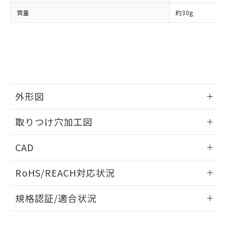
当社は、貴社製品を第三者に販売する
機器販売店・当社販売員にご確
在庫状況および標準価格結果を当社の
質量
約30g
※2 対応予定月
「ｅ」：有害物質（10物質）のすべてが基
場合は、上記1、2および3の内容を当
認ください)
事前の承諾なく第三者に漏洩または開
準値以下であることを示します。
該第三者に通知します。また当社は、
示しないようお願いします。
部品在庫の切り替え状況などにより、予定
「10」：通常の使用状況下において有害物
販売先および販売に係わる関係者が違
マイパーツ機能（部品リスト作成サー
空
受注生産機種、また在庫状況の
月が前後することがあります。
質が外部に漏えいし、環境に深刻な影響を
法に輸出するおそれがある場合は、取
ビス）をご利用いただくには、I-Web
白
情報を公開していない機種
及ぼさない年数を意味します。
り引きをいたしません。
メンバーズにご登録されている必要が
「－」：未確認です。当社販売部門へお問
あります。
い合わせください。
お客様が当ウェブサイト上で当社にご
※3 非含有証明書ダウンロード
外形図
登録された部品リストについて、当社
および当社の共同利用者が、当社の製
下記の非含有証明書をダウンロードするこ
情報更新：2026/05/21
品・サービスに関するお客様との取
取りつけ穴加工図
とができます。
合意する
キャンセル
引・商談に必要な範囲で利用すること
をご了承ください。
情報更新：2026/05/21
EU RoHS指令（10物質）の非含有証明書
CAD
※当社の共同利用者とは、
"個人情報
51物質の非含有証明書（当社基準）
の共同利用に関して"
の「1.共同利
ログイン/会員登録いただくと、CADデータをダウンロー
※本証明書は発行日時点で非含有を証明す
用者の範囲」に記載されている法人を
RoHS/REACH対応状況
ドすることができます。
るもので、過去に遡って非含有を証明する
指します。
ものではありません。
情報更新：2026/7/29
規格認証/適合状況
また、RoHS指令のフタル酸エステル類４
物質の対応では、対応完了までの期間は出
ログイン/会員登録
EU RoHS
注意事項・凡例
M22N-BG-TOA-OA-Pについての規格認証/適合状況について
荷製品に未対応品が混在することから備考
は、「カスタマーサポートセンタ お客様相談室」または貴社