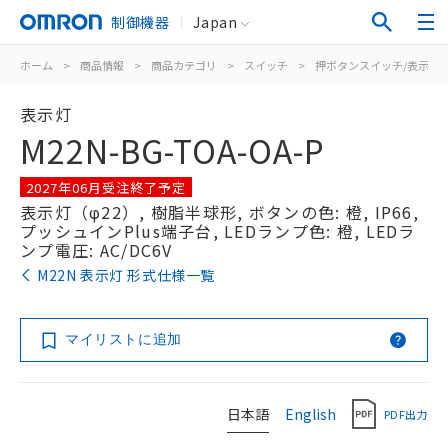
制御機器
Japan
ホーム
>
商品情報
>
商品カテゴリ
>
スイッチ
>
押ボタンスイッチ/表示灯
表示灯
M22N-BG-TOA-OA-P
2027年06月受注終了予定
表示灯（φ22）, 樹脂半球形, ボタンの色: 橙, IP66,
プッシュインPlus端子台, LEDランプ色: 橙, LEDラ
ンプ電圧: AC/DC6V
M22N 表示灯 形式仕様一覧
マイリストに追加
日本語
English
PDF出力