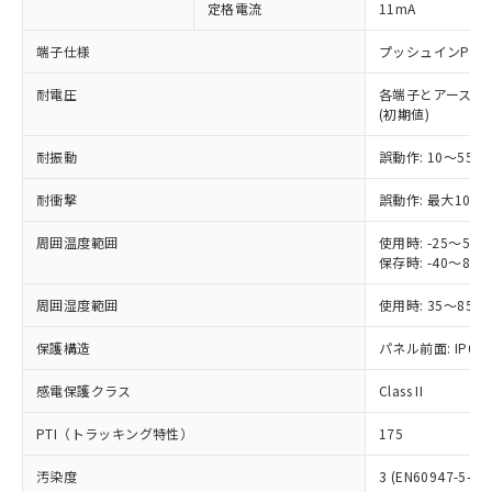
定格電流
11mA
ご利用ください。
定はありません。
調査・確認中：EU RoHS指令（10物質）の
本サービスは、当社制御機器事業取扱
端子仕様
プッシュインPlu
※1 中国RoHS○×表
非含有の対応状況を調査中または確認中の
商品の当社在庫状況および標準価格
商品です。
耐電圧
各端子とアース間: AC
(税抜)を提供させていただくもので
「○」：最大均質材料含有率が中国RoHSの
非該当品：ライセンス料など無形物で、有
(初期値)
す。
基準値以下であることを示します。
害物質有無と関係のない商品です。
当社制御機器事業取扱商品の中には、
「×」：最大均質材料含有率が中国RoHSの
仕入先様の事情により、非含有部品として
耐振動
誤動作: 10～55Hz
本サービスの対象外となる商品もある
基準値を超えていることを示します。
いたものが、含有品と判明した場合などや
当社は、これら貴社製品のうち、外国
ことをご了承ください。
「－」：未確認です。当社販売部門へお問
耐衝撃
誤動作: 最大1000
むを得ず変更することがあります。
為替および外国貿易法に定める商品
在庫状況および標準価格照会結果は、
い合わせください。
（以下｢規制貨物等」という）を輸出
記載している更新日時点での社内デー
周囲温度範囲
使用時: -25～5
*EU RoHS指令（10物質）：
または国外への提供する場合は、日本
記
タに基づき作成されるものであり、閲
説明
保存時: -40～8
鉛(Pb) 1000ppm以下、 水銀(Hg) 1000ppm以下、 カド
*中国RoHS10物質の基準値 (GB/T26572)：
国政府の輸出許可(または役務取引許
号
覧された時点での実際の在庫および標
ミウム(Cd) 100ppm以下、
Pb(鉛) :1000ppm、 Hg(水銀) : 1000ppm、 Cd(カドミウ
可)を取得するなどの必要な手続きを
六価クロム(Cr(Ⅵ)) 1000ppm以下、ポリ臭化ビフェニル
ム) : 100ppm、
準価格とは異なる場合があることをご
周囲湿度範囲
使用時: 35～85%
類(PBB) 1000ppm以下、ポリ臭化ジフェニルエーテル類
Cr(Ⅵ)(六価クロム) : 1000ppm、 PBBs(ポリ臭化ビフェ
とります。
了承ください。
(PBDE) 1000ppm以下、フタル酸ビス(2-エチルヘキシ
○
一定数以上の在庫あり
ニル類) : 1000ppm、 PBDEs(ポリ臭化ジフェニルエーテ
当社は規制貨物を破棄する場合は、完
保護構造
ル) (DEHP)(別名：DOP) 1000ppm以下、フタル酸ブチ
パネル前面: IP66、
正式な納期状況および標準価格はお客
ル類) : 1000ppm、
ルベンジル（BBP） 1000ppm以下、フタル酸ジブチル
全に破砕するなど、違法に輸出されな
DBP(フタル酸ジブチル) : 1000ppm、 DIBP(フタル酸ジ
様のお取引先、またはお客様担当のオ
（DBP） 1000ppm以下、フタル酸ジイソブチル
イソブチル) : 1000ppm、 BBP(フタル酸ブチルベンジ
△
一定数には満たないが在庫あり
いよう必要な手段を講じます。
感電保護クラス
Class II
ムロン制御機器販売店・当社販売員に
(DIBP) 1000ppm以下
ル) : 1000ppm、
当社は貴社製品を、核兵器、ミサイ
但し、RoHS指令で産業用監視および制御機器に対する
DEHP(フタル酸ビス(2-エチルヘキシル)) : 1000ppm
ご相談ください。
適用除外項目は除く。
PTI（トラッキング特性）
175
ル、化学兵器、生物兵器またはその他
－
在庫なし(最新の在庫状況につ
オムロン制御機器販売店や当社販売拠
フタル酸エステル類の４物質については閾値を超える意
武器並びにこれらの製造装置等に一切
いては、お客様のお取引先、ま
図的な使用がないことを確認しています。
点は「
販売ネットワーク
」をご確認
汚染度
3 (EN60947-5-1)
※2 環境保護使用期限
使用いたしません。
たはお客様担当のオムロン制御
ください。