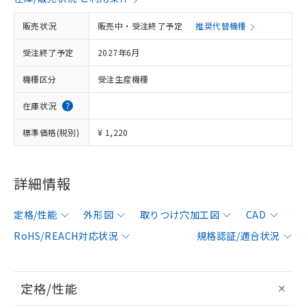
販売状況
販売中・受注終了予定
推奨代替機種
受注終了予定
2027年6月
機種区分
受注生産機種
在庫状況
標準価格(税別)
¥ 1,220
詳細情報
定格/性能
外形図
取りつけ穴加工図
CAD
RoHS/REACH対応状況
規格認証/適合状況
定格/性能