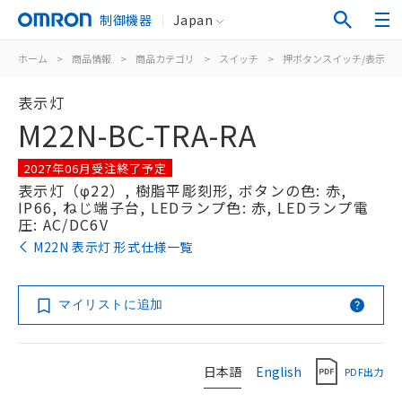
制御機器
Japan
ホーム
>
商品情報
>
商品カテゴリ
>
スイッチ
>
押ボタンスイッチ/表示灯
表示灯
M22N-BC-TRA-RA
2027年06月受注終了予定
表示灯（φ22）, 樹脂平彫刻形, ボタンの色: 赤,
IP66, ねじ端子台, LEDランプ色: 赤, LEDランプ電
圧: AC/DC6V
M22N 表示灯 形式仕様一覧
マイリストに追加
日本語
English
PDF出力