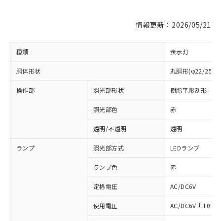
情報更新：2026/05/21
種類
表示灯
胴体形状
丸胴形(φ22/25m
操作部
照光部形状
樹脂平彫刻形
照光部色
赤
※1 対応状況
透明/不透明
透明
対応済み：EU RoHS指令（10物質）の
ランプ
照光部方式
LEDランプ
非含有に対応した製品が提供可能な商品で
す。
ランプ色
赤
対応予定：EU RoHS指令（10物質）の非含
ご利用条件
定格電圧
AC/DC6V
有に対応した製品に切り替える予定のある
商品です。
使用電圧
AC/DC6V±10%
対応予定なし：EU RoHS指令（10物質）の
以下の条件をお読みいただき、同意のうえ
非含有に非対応の商品で、対応品を出す予