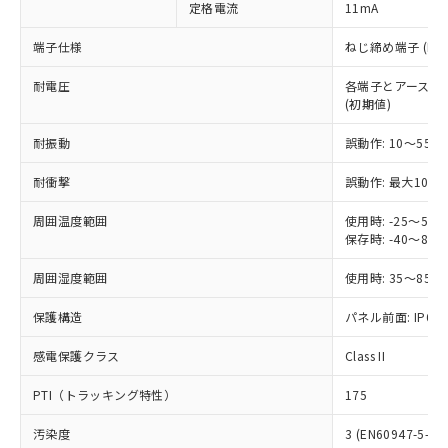
定格電流
11mA
ご利用ください。
定はありません。
調査・確認中：EU RoHS指令（10物質）の
本サービスは、当社制御機器事業取扱
端子仕様
ねじ締め端子 (M3.
※1 中国RoHS○×表
非含有の対応状況を調査中または確認中の
商品の当社在庫状況および標準価格
商品です。
耐電圧
各端子とアース間: AC
(税抜)を提供させていただくもので
「○」：最大均質材料含有率が中国RoHSの
非該当品：ライセンス料など無形物で、有
(初期値)
す。
基準値以下であることを示します。
害物質有無と関係のない商品です。
当社制御機器事業取扱商品の中には、
「×」：最大均質材料含有率が中国RoHSの
仕入先様の事情により、非含有部品として
耐振動
誤動作: 10～55Hz
本サービスの対象外となる商品もある
基準値を超えていることを示します。
いたものが、含有品と判明した場合などや
当社は、これら貴社製品のうち、外国
ことをご了承ください。
「－」：未確認です。当社販売部門へお問
耐衝撃
誤動作: 最大1000
むを得ず変更することがあります。
為替および外国貿易法に定める商品
在庫状況および標準価格照会結果は、
い合わせください。
（以下｢規制貨物等」という）を輸出
記載している更新日時点での社内デー
周囲温度範囲
使用時: -25～5
*EU RoHS指令（10物質）：
または国外への提供する場合は、日本
記
タに基づき作成されるものであり、閲
説明
保存時: -40～8
鉛(Pb) 1000ppm以下、 水銀(Hg) 1000ppm以下、 カド
*中国RoHS10物質の基準値 (GB/T26572)：
国政府の輸出許可(または役務取引許
号
覧された時点での実際の在庫および標
ミウム(Cd) 100ppm以下、
Pb(鉛) :1000ppm、 Hg(水銀) : 1000ppm、 Cd(カドミウ
可)を取得するなどの必要な手続きを
六価クロム(Cr(Ⅵ)) 1000ppm以下、ポリ臭化ビフェニル
ム) : 100ppm、
準価格とは異なる場合があることをご
周囲湿度範囲
使用時: 35～85%
類(PBB) 1000ppm以下、ポリ臭化ジフェニルエーテル類
Cr(Ⅵ)(六価クロム) : 1000ppm、 PBBs(ポリ臭化ビフェ
とります。
了承ください。
(PBDE) 1000ppm以下、フタル酸ビス(2-エチルヘキシ
○
一定数以上の在庫あり
ニル類) : 1000ppm、 PBDEs(ポリ臭化ジフェニルエーテ
当社は規制貨物を破棄する場合は、完
保護構造
ル) (DEHP)(別名：DOP) 1000ppm以下、フタル酸ブチ
パネル前面: IP66、
正式な納期状況および標準価格はお客
ル類) : 1000ppm、
ルベンジル（BBP） 1000ppm以下、フタル酸ジブチル
全に破砕するなど、違法に輸出されな
DBP(フタル酸ジブチル) : 1000ppm、 DIBP(フタル酸ジ
様のお取引先、またはお客様担当のオ
（DBP） 1000ppm以下、フタル酸ジイソブチル
イソブチル) : 1000ppm、 BBP(フタル酸ブチルベンジ
△
一定数には満たないが在庫あり
いよう必要な手段を講じます。
感電保護クラス
Class II
ムロン制御機器販売店・当社販売員に
(DIBP) 1000ppm以下
ル) : 1000ppm、
当社は貴社製品を、核兵器、ミサイ
但し、RoHS指令で産業用監視および制御機器に対する
DEHP(フタル酸ビス(2-エチルヘキシル)) : 1000ppm
ご相談ください。
適用除外項目は除く。
PTI（トラッキング特性）
175
ル、化学兵器、生物兵器またはその他
－
在庫なし(最新の在庫状況につ
オムロン制御機器販売店や当社販売拠
フタル酸エステル類の４物質については閾値を超える意
武器並びにこれらの製造装置等に一切
いては、お客様のお取引先、ま
図的な使用がないことを確認しています。
点は「
販売ネットワーク
」をご確認
汚染度
3 (EN60947-5-1)
※2 環境保護使用期限
使用いたしません。
たはお客様担当のオムロン制御
ください。