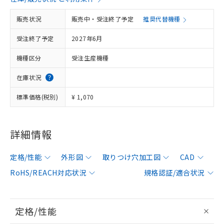
販売状況
販売中・受注終了予定
推奨代替機種
受注終了予定
2027年6月
機種区分
受注生産機種
在庫状況
標準価格(税別)
¥ 1,070
詳細情報
定格/性能
外形図
取りつけ穴加工図
CAD
RoHS/REACH対応状況
規格認証/適合状況
定格/性能