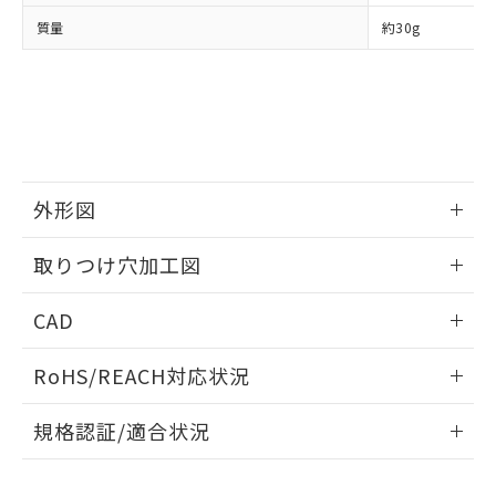
当社は、貴社製品を第三者に販売する
機器販売店・当社販売員にご確
在庫状況および標準価格結果を当社の
質量
約30g
※2 対応予定月
「ｅ」：有害物質（10物質）のすべてが基
場合は、上記1、2および3の内容を当
認ください)
事前の承諾なく第三者に漏洩または開
準値以下であることを示します。
該第三者に通知します。また当社は、
示しないようお願いします。
部品在庫の切り替え状況などにより、予定
「10」：通常の使用状況下において有害物
販売先および販売に係わる関係者が違
マイパーツ機能（部品リスト作成サー
空
受注生産機種、また在庫状況の
月が前後することがあります。
質が外部に漏えいし、環境に深刻な影響を
法に輸出するおそれがある場合は、取
ビス）をご利用いただくには、I-Web
白
情報を公開していない機種
及ぼさない年数を意味します。
り引きをいたしません。
メンバーズにご登録されている必要が
「－」：未確認です。当社販売部門へお問
あります。
い合わせください。
お客様が当ウェブサイト上で当社にご
※3 非含有証明書ダウンロード
外形図
登録された部品リストについて、当社
および当社の共同利用者が、当社の製
下記の非含有証明書をダウンロードするこ
情報更新：2026/05/21
品・サービスに関するお客様との取
取りつけ穴加工図
とができます。
合意する
キャンセル
引・商談に必要な範囲で利用すること
をご了承ください。
情報更新：2026/05/21
EU RoHS指令（10物質）の非含有証明書
CAD
※当社の共同利用者とは、
"個人情報
51物質の非含有証明書（当社基準）
の共同利用に関して"
の「1.共同利
ログイン/会員登録いただくと、CADデータをダウンロー
※本証明書は発行日時点で非含有を証明す
用者の範囲」に記載されている法人を
RoHS/REACH対応状況
ドすることができます。
るもので、過去に遡って非含有を証明する
指します。
ものではありません。
情報更新：2026/7/29
規格認証/適合状況
また、RoHS指令のフタル酸エステル類４
物質の対応では、対応完了までの期間は出
ログイン/会員登録
EU RoHS
注意事項・凡例
荷製品に未対応品が混在することから備考
UL認証
CSA認証
CEマーキング