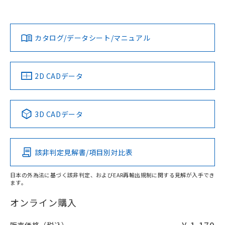
欄に対応日を記載しておりました。
既に当社にて対応品への在庫切替を完了
Yes
Yes
Yes
対応状況
対応予定月
※1
※2
していることから、特段のことがない限
ダウンロードデータをご利用いただく前に、以下を必ずお読
り、2022年1月12日より割愛しておりま
みください。
カタログ/データシート/マニュアル
対応済み
す。
ソフトウェアの使用条件
LR型式承認
DNV型式承認
BV型式承認
KR型式承
（イギリス
（ノルウェー
（フランス
（韓国
船舶規格）
船舶規格）
船舶規格）
船舶規格
中国 RoHS
注意事項・凡例
2D CADデータ
No
No
No
No
中国 RoHS表
※1 ※2
3D CADデータ
この製品の規格認証/適合状況ページへ
Pb
Hg
Cd
Cr(VI)
その他の認証はこちらのページからご検索ください
該非判定見解書/項目別対比表
O
O
O
O
日本の外為法に基づく該非判定、およびEAR再輸出規制に関する見解が入手でき
ます。
"対応済み"や非含有の記載がされた商品であっても、流通
在庫等で未対応品が混在する可能性があります。
オンライン購入
非含有品が必要な際は、弊社営業部門もしくは販売店へお
問い合わせください。