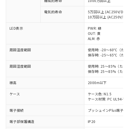
機械的寿命
1000万回以上
電気的寿命
5万回以上 (AC250V/DC30
※1 対応状況
10万回以上 (AC250V/DC3
LED表示
PWR: 緑
対応済み：EU RoHS指令（10物質）の
OUT: 黄
非含有に対応した製品が提供可能な商品で
ALM: 赤
す。
対応予定：EU RoHS指令（10物質）の非含
周囲温度範囲
使用時: -20～60℃（
ご利用条件
有に対応した製品に切り替える予定のある
保存時: -25～65℃（
商品です。
対応予定なし：EU RoHS指令（10物質）の
周囲湿度範囲
使用時: 25～85%（た
以下の条件をお読みいただき、同意のうえ
非含有に非対応の商品で、対応品を出す予
保存時: 25～85%（た
ご利用ください。
定はありません。
標高
2000m以下
調査・確認中：EU RoHS指令（10物質）の
本サービスは、当社制御機器事業取扱
※1 中国RoHS○×表
非含有の対応状況を調査中または確認中の
商品の当社在庫状況および標準価格
ケース
ケース色: N1.5
商品です。
(税抜)を提供させていただくもので
ケース材質: PC UL94-V0
「○」：最大均質材料含有率が中国RoHSの
非該当品：ライセンス料など無形物で、有
す。
基準値以下であることを示します。
害物質有無と関係のない商品です。
端子接続
プッシュインPlus端子
当社制御機器事業取扱商品の中には、
「×」：最大均質材料含有率が中国RoHSの
仕入先様の事情により、非含有部品として
本サービスの対象外となる商品もある
基準値を超えていることを示します。
いたものが、含有品と判明した場合などや
当社は、これら貴社製品のうち、外国
端子部保護構造
IP20
ことをご了承ください。
「－」：未確認です。当社販売部門へお問
むを得ず変更することがあります。
為替および外国貿易法に定める商品