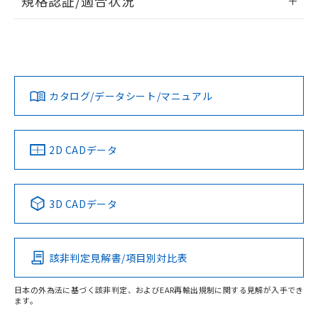
規格認証/適合状況
ログイン/会員登録
EU RoHS
注意事項・凡例
UL認証
CSA認証
CEマーキング
Yes
Yes
Yes
対応状況
対応予定月
※1
※2
ダウンロードデータをご利用いただく前に、以下を必ずお読
みください。
カタログ/データシート/マニュアル
対応済み
ソフトウェアの使用条件
LR型式承認
DNV型式承認
BV型式承認
KR型式承
（イギリス
（ノルウェー
（フランス
（韓国
船舶規格）
船舶規格）
船舶規格）
船舶規格
中国 RoHS
注意事項・凡例
2D CADデータ
No
No
No
No
中国 RoHS表
※1 ※2
3D CADデータ
この製品の規格認証/適合状況ページへ
Pb
Hg
Cd
Cr(VI)
その他の認証はこちらのページからご検索ください
該非判定見解書/項目別対比表
X
O
O
O
日本の外為法に基づく該非判定、およびEAR再輸出規制に関する見解が入手でき
ます。
"対応済み"や非含有の記載がされた商品であっても、流通