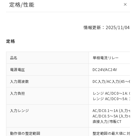
定格/性能
情報更新：2025/11/04
定格
品名
単相電流リレー
電源電圧
DC24V/AC24V
入力周波数
DC入力/AC入力(45～65H
入力負担
レンジ AC/DC0～1A: 0.5
レンジ AC/DC0～5A: 1.5
入力レンジ
AC/DC0.1～1A (入力イ
AC/DC0.5～5A (入力イ
直接入力/市販CT
動作値の整定範囲
整定範囲の最大値に対して