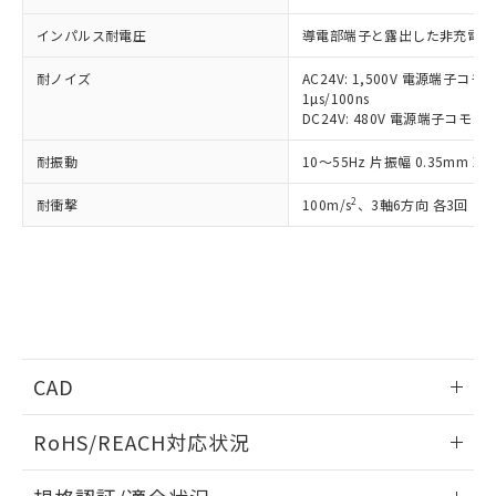
および当社の共同利用者が、当社の製
下記の非含有証明書をダウンロードするこ
インパルス耐電圧
導電部端子と露出した非充電金属部
品・サービスに関するお客様との取
とができます。
合意する
キャンセル
引・商談に必要な範囲で利用すること
耐ノイズ
AC24V: 1,500V 電源端子
をご了承ください。
EU RoHS指令（10物質）の非含有証明書
1µs/100ns
※当社の共同利用者とは、
"個人情報
DC24V: 480V 電源端子コモン
51物質の非含有証明書（当社基準）
の共同利用に関して"
の「1.共同利
※本証明書は発行日時点で非含有を証明す
用者の範囲」に記載されている法人を
耐振動
10～55Hz 片振幅 0.35mm 
るもので、過去に遡って非含有を証明する
指します。
ものではありません。
2
耐衝撃
100m/s
、3軸6方向 各3回
また、RoHS指令のフタル酸エステル類４
物質の対応では、対応完了までの期間は出
荷製品に未対応品が混在することから備考
欄に対応日を記載しておりました。
既に当社にて対応品への在庫切替を完了
していることから、特段のことがない限
り、2022年1月12日より割愛しておりま
す。
CAD
ログイン/会員登録いただくと、CADデータをダウンロー
RoHS/REACH対応状況
ドすることができます。
情報更新：2026/7/29