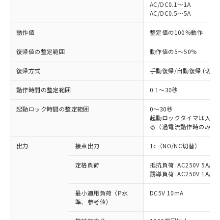
AC/DC0.1～1A
AC/DC0.5～5A
動作値
整定値の100%動作
復帰値の整定範囲
動作値の5～50%
復帰方式
手動復帰/自動復帰 (切替)
動作時間の整定範囲
0.1～30秒
起動ロック時間の整定範囲
0～30秒
起動ロックタイマは入力
る（過電流動作時のみ有
出力
接点出力
1c（NO/NC切替）
定格負荷
抵抗負荷: AC250V 5A/DC
誘導負荷: AC250V 1A/DC4
最小適用負荷（P水
DC5V 10mA
準、参考値）