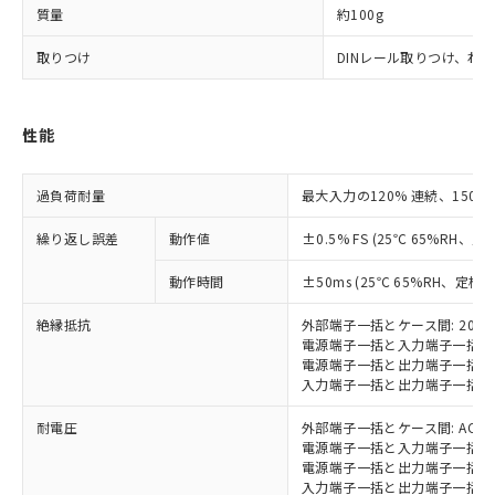
在庫状況および標準価格照会結果は、
い合わせください。
質量
約100g
（以下｢規制貨物等」という）を輸出
記載している更新日時点での社内デー
*EU RoHS指令（10物質）：
または国外への提供する場合は、日本
記
タに基づき作成されるものであり、閲
説明
鉛(Pb) 1000ppm以下、 水銀(Hg) 1000ppm以下、 カド
*中国RoHS10物質の基準値 (GB/T26572)：
取りつけ
DINレール取りつけ、ね
国政府の輸出許可(または役務取引許
号
覧された時点での実際の在庫および標
ミウム(Cd) 100ppm以下、
Pb(鉛) :1000ppm、 Hg(水銀) : 1000ppm、 Cd(カドミウ
可)を取得するなどの必要な手続きを
六価クロム(Cr(Ⅵ)) 1000ppm以下、ポリ臭化ビフェニル
ム) : 100ppm、
準価格とは異なる場合があることをご
類(PBB) 1000ppm以下、ポリ臭化ジフェニルエーテル類
Cr(Ⅵ)(六価クロム) : 1000ppm、 PBBs(ポリ臭化ビフェ
とります。
了承ください。
(PBDE) 1000ppm以下、フタル酸ビス(2-エチルヘキシ
○
一定数以上の在庫あり
ニル類) : 1000ppm、 PBDEs(ポリ臭化ジフェニルエーテ
当社は規制貨物を破棄する場合は、完
性能
ル) (DEHP)(別名：DOP) 1000ppm以下、フタル酸ブチ
正式な納期状況および標準価格はお客
ル類) : 1000ppm、
ルベンジル（BBP） 1000ppm以下、フタル酸ジブチル
全に破砕するなど、違法に輸出されな
DBP(フタル酸ジブチル) : 1000ppm、 DIBP(フタル酸ジ
様のお取引先、またはお客様担当のオ
（DBP） 1000ppm以下、フタル酸ジイソブチル
イソブチル) : 1000ppm、 BBP(フタル酸ブチルベンジ
△
一定数には満たないが在庫あり
いよう必要な手段を講じます。
ムロン制御機器販売店・当社販売員に
(DIBP) 1000ppm以下
ル) : 1000ppm、
過負荷耐量
最大入力の120% 連続、150% 
当社は貴社製品を、核兵器、ミサイ
但し、RoHS指令で産業用監視および制御機器に対する
DEHP(フタル酸ビス(2-エチルヘキシル)) : 1000ppm
ご相談ください。
適用除外項目は除く。
ル、化学兵器、生物兵器またはその他
－
在庫なし(最新の在庫状況につ
オムロン制御機器販売店や当社販売拠
フタル酸エステル類の４物質については閾値を超える意
繰り返し誤差
動作値
±0.5% FS (25℃ 65%RH、定
武器並びにこれらの製造装置等に一切
いては、お客様のお取引先、ま
図的な使用がないことを確認しています。
点は「
販売ネットワーク
」をご確認
※2 環境保護使用期限
使用いたしません。
たはお客様担当のオムロン制御
ください。
動作時間
±50ms (25℃ 65%RH、定格
当社は、貴社製品を第三者に販売する
機器販売店・当社販売員にご確
在庫状況および標準価格結果を当社の
※2 対応予定月
「ｅ」：有害物質（10物質）のすべてが基
場合は、上記1、2および3の内容を当
認ください)
事前の承諾なく第三者に漏洩または開
絶縁抵抗
外部端子一括とケース間: 20M
準値以下であることを示します。
該第三者に通知します。また当社は、
電源端子一括と入力端子一括間: 
示しないようお願いします。
部品在庫の切り替え状況などにより、予定
「10」：通常の使用状況下において有害物
販売先および販売に係わる関係者が違
電源端子一括と出力端子一括間: 
マイパーツ機能（部品リスト作成サー
空
受注生産機種、また在庫状況の
月が前後することがあります。
質が外部に漏えいし、環境に深刻な影響を
入力端子一括と出力端子一括間: 
法に輸出するおそれがある場合は、取
ビス）をご利用いただくには、I-Web
白
情報を公開していない機種
及ぼさない年数を意味します。
り引きをいたしません。
メンバーズにご登録されている必要が
耐電圧
外部端子一括とケース間: AC200
「－」：未確認です。当社販売部門へお問
あります。
電源端子一括と入力端子一括間: A
い合わせください。
お客様が当ウェブサイト上で当社にご
電源端子一括と出力端子一括間: A
※3 非含有証明書ダウンロード
登録された部品リストについて、当社
入力端子一括と出力端子一括間: A