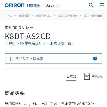
制御機器
Japan
ホーム
>
商品情報
>
商品カテゴリ
>
電源/周辺機器他
>
電力・機器用保護
単相電流リレー
K8DT-AS2CD
K8DT-AS 単相電流リレー 形式仕様一覧
マイリストに追加
日本語
PDF出力
商品概要
単相電流リレー, リレー出力（1c）, 整定範囲: AC/DC0.1～