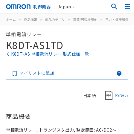
制御機器
Japan
ホーム
>
商品情報
>
商品カテゴリ
>
電源/周辺機器他
>
電力・機器用保護
単相電流リレー
K8DT-AS1TD
K8DT-AS 単相電流リレー 形式仕様一覧
マイリストに追加
日本語
PDF出力
商品概要
単相電流リレー, トランジスタ出力, 整定範囲: AC/DC2～