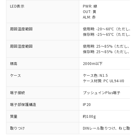
※1 対応状況
LED表示
PWR: 緑
OUT: 黄
ALM: 赤
対応済み：EU RoHS指令（10物質）の
非含有に対応した製品が提供可能な商品で
周囲温度範囲
使用時: -20～60℃（ただし
す。
保存時: -25～65℃（ただし
対応予定：EU RoHS指令（10物質）の非含
ご利用条件
有に対応した製品に切り替える予定のある
周囲湿度範囲
使用時: 25～85%（ただし、
商品です。
保存時: 25～85%（ただし、
対応予定なし：EU RoHS指令（10物質）の
以下の条件をお読みいただき、同意のうえ
標高
非含有に非対応の商品で、対応品を出す予
2000m以下
ご利用ください。
定はありません。
ケース
ケース色: N1.5
調査・確認中：EU RoHS指令（10物質）の
本サービスは、当社制御機器事業取扱
ケース材質: PC UL94-V0
※1 中国RoHS○×表
非含有の対応状況を調査中または確認中の
商品の当社在庫状況および標準価格
商品です。
(税抜)を提供させていただくもので
端子接続
プッシュインPlus端子
「○」：最大均質材料含有率が中国RoHSの
非該当品：ライセンス料など無形物で、有
す。
基準値以下であることを示します。
害物質有無と関係のない商品です。
端子部保護構造
IP20
当社制御機器事業取扱商品の中には、
「×」：最大均質材料含有率が中国RoHSの
仕入先様の事情により、非含有部品として
本サービスの対象外となる商品もある
基準値を超えていることを示します。
いたものが、含有品と判明した場合などや
当社は、これら貴社製品のうち、外国
質量
約100g
ことをご了承ください。
「－」：未確認です。当社販売部門へお問
むを得ず変更することがあります。
為替および外国貿易法に定める商品
在庫状況および標準価格照会結果は、
い合わせください。
取りつけ
DINレール取りつけ、ねじ取り
（以下｢規制貨物等」という）を輸出
記載している更新日時点での社内デー
*EU RoHS指令（10物質）：
または国外への提供する場合は、日本