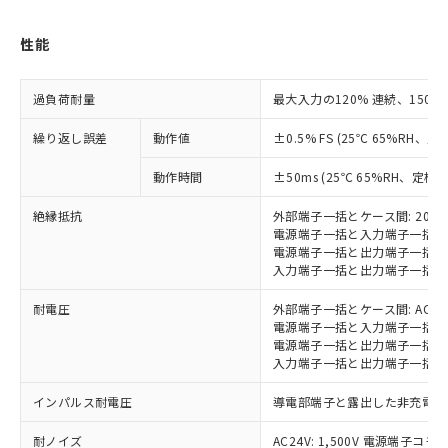
記
タに基づき作成されるものであり、閲
説明
鉛(Pb) 1000ppm以下、 水銀(Hg) 1000ppm以下、 カド
*中国RoHS10物質の基準値 (GB/T26572)：
国政府の輸出許可(または役務取引許
号
覧された時点での実際の在庫および標
ミウム(Cd) 100ppm以下、
Pb(鉛) :1000ppm、 Hg(水銀) : 1000ppm、 Cd(カドミウ
可)を取得するなどの必要な手続きを
六価クロム(Cr(Ⅵ)) 1000ppm以下、ポリ臭化ビフェニル
ム) : 100ppm、
性能
準価格とは異なる場合があることをご
類(PBB) 1000ppm以下、ポリ臭化ジフェニルエーテル類
Cr(Ⅵ)(六価クロム) : 1000ppm、 PBBs(ポリ臭化ビフェ
とります。
了承ください。
(PBDE) 1000ppm以下、フタル酸ビス(2-エチルヘキシ
○
一定数以上の在庫あり
ニル類) : 1000ppm、 PBDEs(ポリ臭化ジフェニルエーテ
当社は規制貨物を破棄する場合は、完
ル) (DEHP)(別名：DOP) 1000ppm以下、フタル酸ブチ
正式な納期状況および標準価格はお客
ル類) : 1000ppm、
過負荷耐量
ルベンジル（BBP） 1000ppm以下、フタル酸ジブチル
最大入力の120% 連続、150% 
全に破砕するなど、違法に輸出されな
DBP(フタル酸ジブチル) : 1000ppm、 DIBP(フタル酸ジ
様のお取引先、またはお客様担当のオ
（DBP） 1000ppm以下、フタル酸ジイソブチル
イソブチル) : 1000ppm、 BBP(フタル酸ブチルベンジ
△
一定数には満たないが在庫あり
いよう必要な手段を講じます。
ムロン制御機器販売店・当社販売員に
(DIBP) 1000ppm以下
ル) : 1000ppm、
繰り返し誤差
動作値
±0.5% FS (25℃ 65%RH、定
当社は貴社製品を、核兵器、ミサイ
但し、RoHS指令で産業用監視および制御機器に対する
DEHP(フタル酸ビス(2-エチルヘキシル)) : 1000ppm
ご相談ください。
適用除外項目は除く。
ル、化学兵器、生物兵器またはその他
－
在庫なし(最新の在庫状況につ
オムロン制御機器販売店や当社販売拠
フタル酸エステル類の４物質については閾値を超える意
動作時間
±50ms (25℃ 65%RH、定格
武器並びにこれらの製造装置等に一切
いては、お客様のお取引先、ま
図的な使用がないことを確認しています。
点は「
販売ネットワーク
」をご確認
※2 環境保護使用期限
使用いたしません。
たはお客様担当のオムロン制御
ください。
絶縁抵抗
外部端子一括とケース間: 20M
当社は、貴社製品を第三者に販売する
機器販売店・当社販売員にご確
在庫状況および標準価格結果を当社の
電源端子一括と入力端子一括間: 
※2 対応予定月
「ｅ」：有害物質（10物質）のすべてが基
場合は、上記1、2および3の内容を当
認ください)
電源端子一括と出力端子一括間: 
事前の承諾なく第三者に漏洩または開
準値以下であることを示します。
該第三者に通知します。また当社は、
入力端子一括と出力端子一括間: 
示しないようお願いします。
部品在庫の切り替え状況などにより、予定
「10」：通常の使用状況下において有害物
販売先および販売に係わる関係者が違
マイパーツ機能（部品リスト作成サー
空
受注生産機種、また在庫状況の
月が前後することがあります。
質が外部に漏えいし、環境に深刻な影響を
耐電圧
外部端子一括とケース間: AC200
法に輸出するおそれがある場合は、取
ビス）をご利用いただくには、I-Web
白
情報を公開していない機種
電源端子一括と入力端子一括間: A
及ぼさない年数を意味します。
り引きをいたしません。
メンバーズにご登録されている必要が
電源端子一括と出力端子一括間: A
「－」：未確認です。当社販売部門へお問
あります。
入力端子一括と出力端子一括間: A
い合わせください。
お客様が当ウェブサイト上で当社にご
※3 非含有証明書ダウンロード
登録された部品リストについて、当社
インパルス耐電圧
導電部端子と露出した非充電金属部
および当社の共同利用者が、当社の製
下記の非含有証明書をダウンロードするこ
耐ノイズ
AC24V: 1,500V 電源端子
品・サービスに関するお客様との取