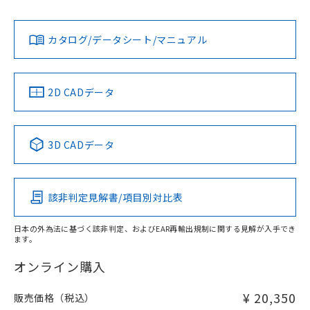
Yes
Yes
Yes
対応状況
対応予定月
※1
※2
ダウンロードデータをご利用いただく前に、以下を必ずお読
みください。
カタログ/データシート/マニュアル
対応済み
ソフトウェアの使用条件
LR型式承認
DNV型式承認
BV型式承認
KR型式承
（イギリス
（ノルウェー
（フランス
（韓国
船舶規格）
船舶規格）
船舶規格）
船舶規格
中国 RoHS
注意事項・凡例
2D CADデータ
No
No
No
No
中国 RoHS表
※1 ※2
3D CADデータ
この製品の規格認証/適合状況ページへ
Pb
Hg
Cd
Cr(VI)
その他の認証はこちらのページからご検索ください
該非判定見解書/項目別対比表
X
O
O
O
日本の外為法に基づく該非判定、およびEAR再輸出規制に関する見解が入手でき
ます。
"対応済み"や非含有の記載がされた商品であっても、流通
在庫等で未対応品が混在する可能性があります。
オンライン購入
非含有品が必要な際は、弊社営業部門もしくは販売店へお
問い合わせください。
¥ 20,350
販売価格（税込）