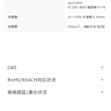
とができます。
1µs/100ns
合意する
キャンセル
引・商談に必要な範囲で利用すること
DC24V: 480V 電源端子コモン
をご了承ください。
EU RoHS指令（10物質）の非含有証明書
※当社の共同利用者とは、
"個人情報
耐振動
10～55Hz 片振幅 0.35mm 
51物質の非含有証明書（当社基準）
の共同利用に関して"
の「1.共同利
※本証明書は発行日時点で非含有を証明す
用者の範囲」に記載されている法人を
2
耐衝撃
100m/s
、3軸6方向 各3回
るもので、過去に遡って非含有を証明する
指します。
ものではありません。
また、RoHS指令のフタル酸エステル類４
物質の対応では、対応完了までの期間は出
荷製品に未対応品が混在することから備考
欄に対応日を記載しておりました。
既に当社にて対応品への在庫切替を完了
していることから、特段のことがない限
CAD
り、2022年1月12日より割愛しておりま
す。
ログイン/会員登録いただくと、CADデータをダウンロー
RoHS/REACH対応状況
ドすることができます。
情報更新：2026/7/29
規格認証/適合状況
ログイン/会員登録
EU RoHS
注意事項・凡例
UL認証
CSA認証
CEマーキング