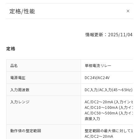
定格/性能
情報更新：2025/11/04
定格
品名
単相電流リレー
電源電圧
DC24V/AC24V
入力周波数
DC入力/AC入力(45～65Hz)
入力レンジ
AC/DC2～20mA (入力インピ
AC/DC10～100mA (入力イ
AC/DC50～500mA (入力イン
直接入力
動作値の整定範囲
整定範囲の最大値に対して10～
AC/DC2～20mA