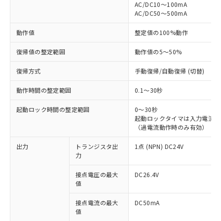
AC/DC10～100mA
AC/DC50～500mA
動作値
整定値の100%動作
復帰値の整定範囲
動作値の5～50%
復帰方式
手動復帰/自動復帰 (切替)
動作時間の整定範囲
0.1～30秒
起動ロック時間の整定範囲
0～30秒
起動ロックタイマは入力電流が
（過電流動作時のみ有効）
出力
トランジスタ出
1点 (NPN) DC24V
力
接点電圧の最大
DC26.4V
値
接点電流の最大
DC50mA
値