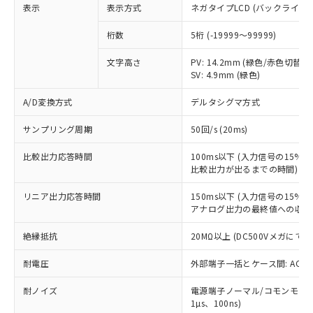
表示
表示方式
ネガタイプLCD (バックライト
商品です。
対応予定なし：EU RoHS指令（10物質）の
桁数
5桁 (-19999～99999)
以下の条件をお読みいただき、同意のうえ
非含有に非対応の商品で、対応品を出す予
ご利用ください。
定はありません。
文字高さ
PV: 14.2mm (緑色/赤色切替)
調査・確認中：EU RoHS指令（10物質）の
SV: 4.9mm (緑色)
本サービスは、当社制御機器事業取扱
※1 中国RoHS○×表
非含有の対応状況を調査中または確認中の
商品の当社在庫状況および標準価格
商品です。
A/D変換方式
デルタシグマ方式
(税抜)を提供させていただくもので
「○」：最大均質材料含有率が中国RoHSの
非該当品：ライセンス料など無形物で、有
す。
基準値以下であることを示します。
害物質有無と関係のない商品です。
サンプリング周期
50回/s (20ms)
当社制御機器事業取扱商品の中には、
「×」：最大均質材料含有率が中国RoHSの
仕入先様の事情により、非含有部品として
本サービスの対象外となる商品もある
基準値を超えていることを示します。
比較出力応答時間
100ms以下 (入力信号の15
いたものが、含有品と判明した場合などや
当社は、これら貴社製品のうち、外国
ことをご了承ください。
比較出力が出るまでの時間)
「－」：未確認です。当社販売部門へお問
むを得ず変更することがあります。
為替および外国貿易法に定める商品
在庫状況および標準価格照会結果は、
い合わせください。
（以下｢規制貨物等」という）を輸出
記載している更新日時点での社内デー
リニア出力応答時間
150ms以下 (入力信号の15
*EU RoHS指令（10物質）：
または国外への提供する場合は、日本
アナログ出力の最終値への収束
記
タに基づき作成されるものであり、閲
説明
鉛(Pb) 1000ppm以下、 水銀(Hg) 1000ppm以下、 カド
*中国RoHS10物質の基準値 (GB/T26572)：
国政府の輸出許可(または役務取引許
号
覧された時点での実際の在庫および標
ミウム(Cd) 100ppm以下、
Pb(鉛) :1000ppm、 Hg(水銀) : 1000ppm、 Cd(カドミウ
可)を取得するなどの必要な手続きを
六価クロム(Cr(Ⅵ)) 1000ppm以下、ポリ臭化ビフェニル
絶縁抵抗
20MΩ以上 (DC500Vメガにて)
ム) : 100ppm、
準価格とは異なる場合があることをご
類(PBB) 1000ppm以下、ポリ臭化ジフェニルエーテル類
Cr(Ⅵ)(六価クロム) : 1000ppm、 PBBs(ポリ臭化ビフェ
とります。
了承ください。
(PBDE) 1000ppm以下、フタル酸ビス(2-エチルヘキシ
○
一定数以上の在庫あり
ニル類) : 1000ppm、 PBDEs(ポリ臭化ジフェニルエーテ
耐電圧
外部端子一括とケース間: AC2,30
当社は規制貨物を破棄する場合は、完
ル) (DEHP)(別名：DOP) 1000ppm以下、フタル酸ブチ
正式な納期状況および標準価格はお客
ル類) : 1000ppm、
ルベンジル（BBP） 1000ppm以下、フタル酸ジブチル
全に破砕するなど、違法に輸出されな
DBP(フタル酸ジブチル) : 1000ppm、 DIBP(フタル酸ジ
様のお取引先、またはお客様担当のオ
（DBP） 1000ppm以下、フタル酸ジイソブチル
イソブチル) : 1000ppm、 BBP(フタル酸ブチルベンジ
耐ノイズ
電源端子ノーマル/コモンモード±
△
一定数には満たないが在庫あり
いよう必要な手段を講じます。
ムロン制御機器販売店・当社販売員に
(DIBP) 1000ppm以下
ル) : 1000ppm、
1µs、100ns)
当社は貴社製品を、核兵器、ミサイ
但し、RoHS指令で産業用監視および制御機器に対する
DEHP(フタル酸ビス(2-エチルヘキシル)) : 1000ppm
ご相談ください。