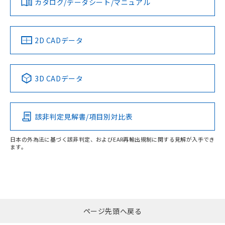
カタログ/データシート/マニュアル
ソフトウェアの使用条件
LR型式承認
DNV型式承認
BV型式承認
KR型式承
（イギリス
（ノルウェー
（フランス
（韓国
船舶規格）
船舶規格）
船舶規格）
船舶規格
2D CADデータ
端子配置
No
No
No
No
3D CADデータ
この製品の規格認証/適合状況ページへ
その他の認証はこちらのページからご検索ください
該非判定見解書/項目別対比表
日本の外為法に基づく該非判定、およびEAR再輸出規制に関する見解が入手でき
ます。
ページ先頭へ戻る