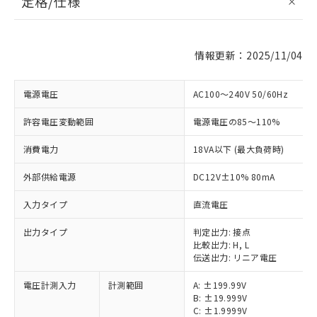
定格/仕様
情報更新：2025/11/04
電源電圧
AC100～240V 50/60Hz
許容電圧変動範囲
電源電圧の85～110%
消費電力
18VA以下 (最大負荷時)
外部供給電源
DC12V±10% 80mA
入力タイプ
直流電圧
出力タイプ
判定出力: 接点
比較出力: H, L
伝送出力: リニア電圧
電圧計測入力
計測範囲
A: ±199.99V
B: ±19.999V
C: ±1.9999V