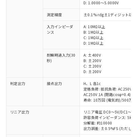
D: 1.0000～5.0000V
測定精度
±0.1% rdg±1ディジット以下
入力インピーダ
A: 10MΩ以上
ンス
B: 1MΩ以上
C: 1MΩ以上
D: 1MΩ以上
耐瞬時過入力(30
A: ±400V
秒)
B: ±200V
C: ±200V
D: ±200V
判定出力
接点出力
H、L 各1c
定格負荷: 抵抗負荷: AC250V 5A 
AC250V 1A (閉路cosφ=0.4)/DC
※1 対応状況
寿命: 10万回 (電気的)/500万回
対応済み：EU RoHS指令（10物質）の
リニア出力
リニア電圧 DC0～5V/DC1～5V/
非含有に対応した製品が提供可能な商品で
許容負荷インピーダンス: 5kΩ
す。
分解能: 約10000
出力誤差: ±0.5%FS (ただし
対応予定：EU RoHS指令（10物質）の非含
ご利用条件
有に対応した製品に切り替える予定のある