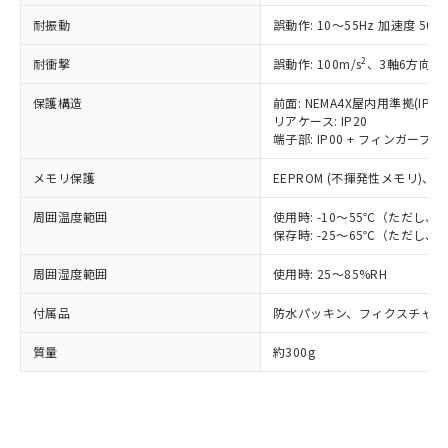
適用除外項目は除く。
ル、化学兵器、生物兵器またはその他
－
在庫なし(最新の在庫状況につ
オムロン制御機器販売店や当社販売拠
フタル酸エステル類の４物質については閾値を超える意
耐振動
誤動作: 10～55Hz 加速度 50m/
武器並びにこれらの製造装置等に一切
いては、お客様のお取引先、ま
図的な使用がないことを確認しています。
点は「
販売ネットワーク
」をご確認
※2 環境保護使用期限
使用いたしません。
たはお客様担当のオムロン制御
ください。
2
耐衝撃
誤動作: 100m/s
、3軸6方向 各
当社は、貴社製品を第三者に販売する
機器販売店・当社販売員にご確
在庫状況および標準価格結果を当社の
※2 対応予定月
「ｅ」：有害物質（10物質）のすべてが基
場合は、上記1、2および3の内容を当
認ください)
保護構造
前面: NEMA4X屋内用準拠(IP66
事前の承諾なく第三者に漏洩または開
準値以下であることを示します。
該第三者に通知します。また当社は、
リアケース: IP20
示しないようお願いします。
部品在庫の切り替え状況などにより、予定
「10」：通常の使用状況下において有害物
端子部: IP00 + フィンガープロテ
販売先および販売に係わる関係者が違
マイパーツ機能（部品リスト作成サー
空
受注生産機種、また在庫状況の
月が前後することがあります。
質が外部に漏えいし、環境に深刻な影響を
法に輸出するおそれがある場合は、取
ビス）をご利用いただくには、I-Web
白
情報を公開していない機種
メモリ保護
EEPROM (不揮発性メモリ)、書
及ぼさない年数を意味します。
り引きをいたしません。
メンバーズにご登録されている必要が
「－」：未確認です。当社販売部門へお問
あります。
周囲温度範囲
使用時: -10～55℃（ただし
い合わせください。
お客様が当ウェブサイト上で当社にご
保存時: -25～65℃（ただし
※3 非含有証明書ダウンロード
登録された部品リストについて、当社
および当社の共同利用者が、当社の製
周囲湿度範囲
使用時: 25～85%RH
下記の非含有証明書をダウンロードするこ
品・サービスに関するお客様との取
とができます。
合意する
キャンセル
付属品
防水パッキン、フィクスチャー
引・商談に必要な範囲で利用すること
をご了承ください。
EU RoHS指令（10物質）の非含有証明書
質量
約300g
※当社の共同利用者とは、
"個人情報
51物質の非含有証明書（当社基準）
の共同利用に関して"
の「1.共同利
※本証明書は発行日時点で非含有を証明す
用者の範囲」に記載されている法人を
るもので、過去に遡って非含有を証明する
指します。
ものではありません。