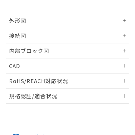
また、RoHS指令のフタル酸エステル類４
物質の対応では、対応完了までの期間は出
荷製品に未対応品が混在することから備考
外形図
欄に対応日を記載しておりました。
既に当社にて対応品への在庫切替を完了
情報更新：2025/11/04
していることから、特段のことがない限
接続図
り、2022年1月12日より割愛しておりま
す。
情報更新：2025/11/04
内部ブロック図
情報更新：2025/11/04
CAD
ログイン/会員登録いただくと、CADデータをダウンロー
RoHS/REACH対応状況
ドすることができます。
情報更新：2026/7/29
規格認証/適合状況
ログイン/会員登録
K3HB-XVD-L2AC1 AC100-240のRoHS対応状況については、
UL認証
CSA認証
CEマーキング適合
営業部門もしくは販売店にお問い合わせください。
Yes
Yes
Yes
この製品のRoHS/REACH対応状況ページへ
ダウンロードデータをご利用いただく前に、以下を必ずお読
みください。