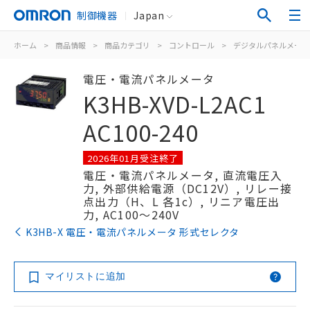
制御機器
Japan
ホーム
>
商品情報
>
商品カテゴリ
>
コントロール
>
デジタルパネルメータ
電圧・電流パネルメータ
K3HB-XVD-L2AC1
AC100-240
2026年01月受注終了
電圧・電流パネルメータ, 直流電圧入
力, 外部供給電源（DC12V）, リレー接
点出力（H、L 各1c）, リニア電圧出
力, AC100～240V
K3HB-X 電圧・電流パネルメータ 形式セレクタ
マイリストに追加