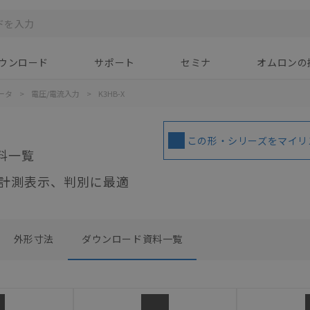
ウンロード
サポート
セミナ
オムロンの
ータ
>
電圧/電流入力
>
K3HB-X
この形・シリーズをマイリ
料一覧
計測表示、判別に最適
外形寸法
ダウンロード資料一覧