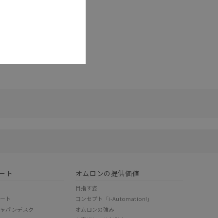
リセット
ート
オムロンの提供価値
目指す姿
ポート
コンセプト「i-Automation!」
ジャパンデスク
オムロンの強み