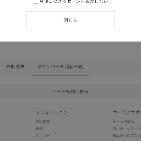
今後このメッセージを表示しない
閉じる
外形寸法
ダウンロード資料一覧
選択したファイルを一括ダウンロード
0
選択可能容量：
0.0
MB /
100
MB
ページ先頭へ戻る
ソリューション
サービスサポ
解決提案
テスト機貸出
事例
ロボティクスサ
イベント
日本語相談窓口