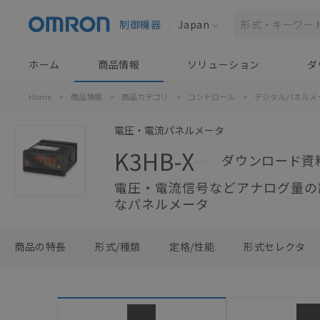
制御機器
Japan
ホーム
商品情報
ソリューション
ダ
Home
>
商品情報
>
商品カテゴリ
>
コントロール
>
デジタルパネルメ
電圧・電流パネルメータ
K3HB-X
ダウンロード資
電圧・電流信号などアナログ量の
なパネルメータ
商品の特長
形式/種類
定格/性能
形式セレクタ