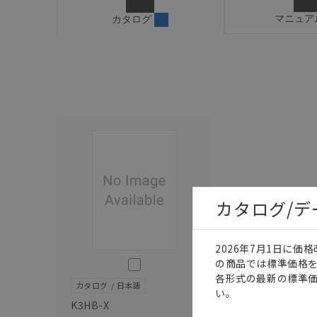
マニュア
カタログ
カタログ/
2026年7月1日に
このカタログを選択
の商品では標準価格
各形式の最新の標準
カタログ
日本語
い。
K3HB-X