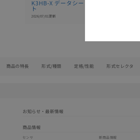
K3HB-X データシー
ト
2026/07/01
更新
商品の特長
形式/種類
定格/性能
形式セレクタ
お知らせ・最新情報
商品情報
センサ
新商品情報