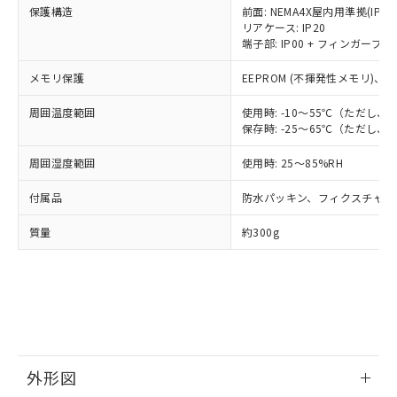
※2 環境保護使用期限
使用いたしません。
保護構造
前面: NEMA4X屋内用準拠(IP66
たはお客様担当のオムロン制御
ください。
リアケース: IP20
当社は、貴社製品を第三者に販売する
機器販売店・当社販売員にご確
在庫状況および標準価格結果を当社の
※2 対応予定月
端子部: IP00 + フィンガープロテ
「ｅ」：有害物質（10物質）のすべてが基
場合は、上記1、2および3の内容を当
認ください)
事前の承諾なく第三者に漏洩または開
準値以下であることを示します。
該第三者に通知します。また当社は、
示しないようお願いします。
メモリ保護
EEPROM (不揮発性メモリ)、書
部品在庫の切り替え状況などにより、予定
「10」：通常の使用状況下において有害物
販売先および販売に係わる関係者が違
マイパーツ機能（部品リスト作成サー
空
受注生産機種、また在庫状況の
月が前後することがあります。
質が外部に漏えいし、環境に深刻な影響を
法に輸出するおそれがある場合は、取
ビス）をご利用いただくには、I-Web
白
情報を公開していない機種
周囲温度範囲
使用時: -10～55℃（ただし
及ぼさない年数を意味します。
り引きをいたしません。
メンバーズにご登録されている必要が
保存時: -25～65℃（ただし
「－」：未確認です。当社販売部門へお問
あります。
い合わせください。
周囲湿度範囲
使用時: 25～85%RH
お客様が当ウェブサイト上で当社にご
※3 非含有証明書ダウンロード
登録された部品リストについて、当社
付属品
防水パッキン、フィクスチャー
および当社の共同利用者が、当社の製
下記の非含有証明書をダウンロードするこ
品・サービスに関するお客様との取
とができます。
質量
約300g
合意する
キャンセル
引・商談に必要な範囲で利用すること
をご了承ください。
EU RoHS指令（10物質）の非含有証明書
※当社の共同利用者とは、
"個人情報
51物質の非含有証明書（当社基準）
の共同利用に関して"
の「1.共同利
※本証明書は発行日時点で非含有を証明す
用者の範囲」に記載されている法人を
るもので、過去に遡って非含有を証明する
指します。
ものではありません。
また、RoHS指令のフタル酸エステル類４
外形図
物質の対応では、対応完了までの期間は出