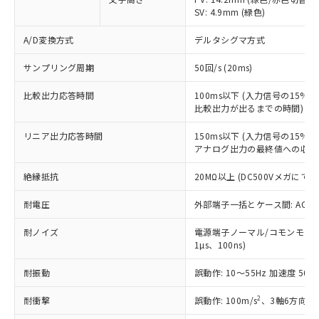
以下の条件をお読みいただき、同意のうえ
非含有に非対応の商品で、対応品を出す予
SV: 4.9mm (緑色)
ご利用ください。
定はありません。
調査・確認中：EU RoHS指令（10物質）の
A/D変換方式
デルタシグマ方式
本サービスは、当社制御機器事業取扱
※1 中国RoHS○×表
非含有の対応状況を調査中または確認中の
商品の当社在庫状況および標準価格
サンプリング周期
50回/s (20ms)
商品です。
(税抜)を提供させていただくもので
「○」：最大均質材料含有率が中国RoHSの
非該当品：ライセンス料など無形物で、有
す。
比較出力応答時間
100ms以下 (入力信号の15
基準値以下であることを示します。
害物質有無と関係のない商品です。
当社制御機器事業取扱商品の中には、
比較出力が出るまでの時間)
「×」：最大均質材料含有率が中国RoHSの
仕入先様の事情により、非含有部品として
本サービスの対象外となる商品もある
基準値を超えていることを示します。
いたものが、含有品と判明した場合などや
当社は、これら貴社製品のうち、外国
リニア出力応答時間
150ms以下 (入力信号の15
ことをご了承ください。
「－」：未確認です。当社販売部門へお問
むを得ず変更することがあります。
為替および外国貿易法に定める商品
アナログ出力の最終値への収束
在庫状況および標準価格照会結果は、
い合わせください。
（以下｢規制貨物等」という）を輸出
記載している更新日時点での社内デー
*EU RoHS指令（10物質）：
絶縁抵抗
20MΩ以上 (DC500Vメガにて)
または国外への提供する場合は、日本
記
タに基づき作成されるものであり、閲
説明
鉛(Pb) 1000ppm以下、 水銀(Hg) 1000ppm以下、 カド
*中国RoHS10物質の基準値 (GB/T26572)：
国政府の輸出許可(または役務取引許
号
覧された時点での実際の在庫および標
ミウム(Cd) 100ppm以下、
Pb(鉛) :1000ppm、 Hg(水銀) : 1000ppm、 Cd(カドミウ
耐電圧
外部端子一括とケース間: AC2,30
可)を取得するなどの必要な手続きを
六価クロム(Cr(Ⅵ)) 1000ppm以下、ポリ臭化ビフェニル
ム) : 100ppm、
準価格とは異なる場合があることをご
類(PBB) 1000ppm以下、ポリ臭化ジフェニルエーテル類
Cr(Ⅵ)(六価クロム) : 1000ppm、 PBBs(ポリ臭化ビフェ
とります。
了承ください。
(PBDE) 1000ppm以下、フタル酸ビス(2-エチルヘキシ
○
一定数以上の在庫あり
ニル類) : 1000ppm、 PBDEs(ポリ臭化ジフェニルエーテ
耐ノイズ
電源端子ノーマル/コモンモード±
当社は規制貨物を破棄する場合は、完
ル) (DEHP)(別名：DOP) 1000ppm以下、フタル酸ブチ
正式な納期状況および標準価格はお客
ル類) : 1000ppm、
1µs、100ns)
ルベンジル（BBP） 1000ppm以下、フタル酸ジブチル
全に破砕するなど、違法に輸出されな
DBP(フタル酸ジブチル) : 1000ppm、 DIBP(フタル酸ジ
様のお取引先、またはお客様担当のオ
（DBP） 1000ppm以下、フタル酸ジイソブチル
イソブチル) : 1000ppm、 BBP(フタル酸ブチルベンジ
△
一定数には満たないが在庫あり
いよう必要な手段を講じます。
ムロン制御機器販売店・当社販売員に
(DIBP) 1000ppm以下
耐振動
誤動作: 10～55Hz 加速度 50m/
ル) : 1000ppm、
当社は貴社製品を、核兵器、ミサイ
但し、RoHS指令で産業用監視および制御機器に対する
DEHP(フタル酸ビス(2-エチルヘキシル)) : 1000ppm
ご相談ください。
適用除外項目は除く。
ル、化学兵器、生物兵器またはその他
－
在庫なし(最新の在庫状況につ
2
耐衝撃
誤動作: 100m/s
、3軸6方向 各
オムロン制御機器販売店や当社販売拠
フタル酸エステル類の４物質については閾値を超える意
武器並びにこれらの製造装置等に一切
いては、お客様のお取引先、ま
図的な使用がないことを確認しています。
点は「
販売ネットワーク
」をご確認