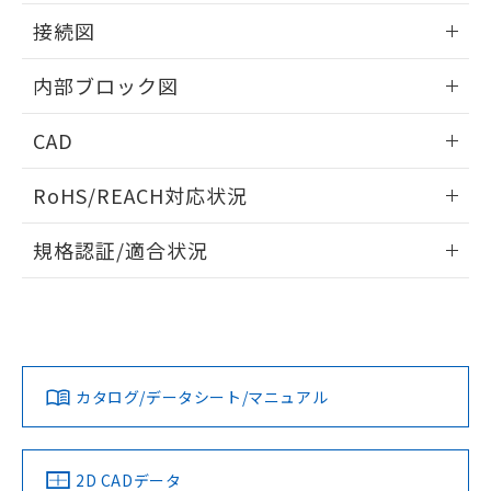
荷製品に未対応品が混在することから備考
情報更新：2025/11/04
欄に対応日を記載しておりました。
接続図
既に当社にて対応品への在庫切替を完了
情報更新：2025/11/04
していることから、特段のことがない限
内部ブロック図
り、2022年1月12日より割愛しておりま
す。
情報更新：2025/11/04
CAD
ログイン/会員登録いただくと、CADデータをダウンロー
RoHS/REACH対応状況
ドすることができます。
情報更新：2026/7/29
規格認証/適合状況
ログイン/会員登録
K3HB-XVD-L1AC1 AC100-240のRoHS対応状況については、
UL認証
CSA認証
CEマーキング適合
営業部門もしくは販売店にお問い合わせください。
Yes
Yes
Yes
この製品のRoHS/REACH対応状況ページへ
ダウンロードデータをご利用いただく前に、以下を必ずお読
みください。
カタログ/データシート/マニュアル
ソフトウェアの使用条件
LR型式承認
DNV型式承認
BV型式承認
KR型式承
（イギリス
（ノルウェー
（フランス
（韓国
船舶規格）
船舶規格）
船舶規格）
船舶規格
2D CADデータ
端子配置