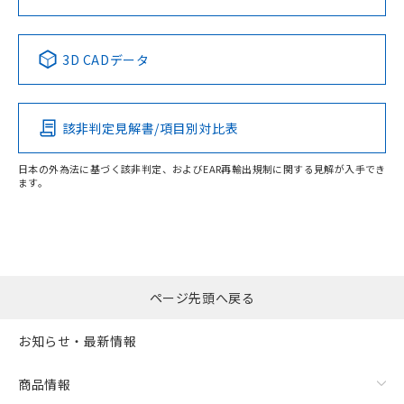
No
No
No
No
3D CADデータ
この製品の規格認証/適合状況ページへ
その他の認証はこちらのページからご検索ください
該非判定見解書/項目別対比表
日本の外為法に基づく該非判定、およびEAR再輸出規制に関する見解が入手でき
ます。
ページ先頭へ戻る
お知らせ・最新情報
商品情報