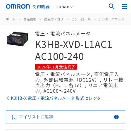
制御機器
Japan
ホーム
>
商品情報
>
商品カテゴリ
>
コントロール
>
デジタルパネルメータ
電圧・電流パネルメータ
K3HB-XVD-L1AC1
AC100-240
2026年01月受注終了
電圧・電流パネルメータ, 直流電圧入
力, 外部供給電源（DC12V）, リレー接
点出力（H、L 各1c）, リニア電流出
力, AC100～240V
K3HB-X 電圧・電流パネルメータ 形式セレクタ
マイリストに追加