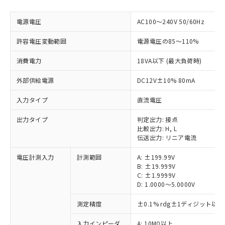
電源電圧
AC100～240V 50/60Hz
許容電圧変動範囲
電源電圧の85～110%
消費電力
18VA以下 (最大負荷時)
外部供給電源
DC12V±10% 80mA
入力タイプ
直流電圧
出力タイプ
判定出力: 接点
比較出力: H, L
伝送出力: リニア電流
電圧計測入力
計測範囲
A: ±199.99V
B: ±19.999V
C: ±1.9999V
D: 1.0000～5.0000V
測定精度
±0.1% rdg±1ディジット以下
入力インピーダ
A: 10MΩ以上