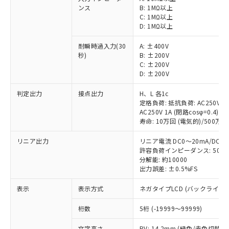
ンス
B: 1MΩ以上
C: 1MΩ以上
D: 1MΩ以上
耐瞬時過入力(30
A: ±400V
秒)
B: ±200V
C: ±200V
D: ±200V
判定出力
接点出力
H、L 各1c
定格負荷: 抵抗負荷: AC250V 5A 
AC250V 1A (閉路cosφ=0.4)/DC
寿命: 10万回 (電気的)/500万回
※1 対応状況
リニア出力
リニア電流 DC0～20mA/DC4～
許容負荷インピーダンス: 500
分解能: 約10000
対応済み：EU RoHS指令（10物質）の
出力誤差: ±0.5%FS
非含有に対応した製品が提供可能な商品で
す。
表示
表示方式
ネガタイプLCD (バックライト
対応予定：EU RoHS指令（10物質）の非含
ご利用条件
有に対応した製品に切り替える予定のある
桁数
5桁 (-19999～99999)
商品です。
対応予定なし：EU RoHS指令（10物質）の
文字高さ
PV: 14.2mm (緑色/赤色切替)