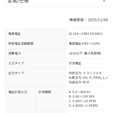
定格/仕様
情報更新：2025/11/04
電源電圧
AC100～240V 50/60Hz
許容電圧変動範囲
電源電圧の85～110%
消費電力
18VA以下 (最大負荷時)
入力タイプ
交流電圧
出力タイプ
判定出力: トランジスタ
比較出力: HH, H, PASS, L, LL
伝送出力: BCD
電圧計測入力
計測範囲
A: 0.0～400.0V
B: 0.00～199.99V
C: 0.000～19.999V
D: 0.0000～1.9999V