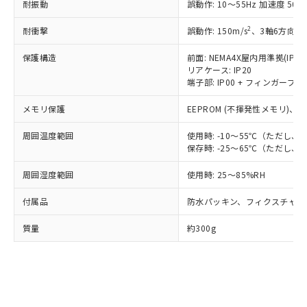
耐振動
誤動作: 10～55Hz 加速度 50m/
※3 非含有証明書ダウンロード
登録された部品リストについて、当社
および当社の共同利用者が、当社の製
2
耐衝撃
誤動作: 150m/s
、3軸6方向 各
下記の非含有証明書をダウンロードするこ
品・サービスに関するお客様との取
とができます。
合意する
キャンセル
引・商談に必要な範囲で利用すること
保護構造
前面: NEMA4X屋内用準拠(IP66
をご了承ください。
リアケース: IP20
EU RoHS指令（10物質）の非含有証明書
端子部: IP00 + フィンガープロテ
※当社の共同利用者とは、
"個人情報
51物質の非含有証明書（当社基準）
の共同利用に関して"
の「1.共同利
※本証明書は発行日時点で非含有を証明す
メモリ保護
EEPROM (不揮発性メモリ)、書
用者の範囲」に記載されている法人を
るもので、過去に遡って非含有を証明する
指します。
周囲温度範囲
ものではありません。
使用時: -10～55℃（ただし
保存時: -25～65℃（ただし
また、RoHS指令のフタル酸エステル類４
物質の対応では、対応完了までの期間は出
周囲湿度範囲
使用時: 25～85%RH
荷製品に未対応品が混在することから備考
欄に対応日を記載しておりました。
付属品
防水パッキン、フィクスチャー
既に当社にて対応品への在庫切替を完了
していることから、特段のことがない限
質量
約300g
り、2022年1月12日より割愛しておりま
す。