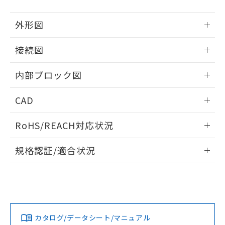
外形図
情報更新：2025/11/04
接続図
情報更新：2025/11/04
内部ブロック図
情報更新：2025/11/04
CAD
ログイン/会員登録いただくと、CADデータをダウンロー
RoHS/REACH対応状況
ドすることができます。
情報更新：2026/7/29
規格認証/適合状況
ログイン/会員登録
K3HB-XVA-BCD1 AC100-240のRoHS対応状況については、
UL認証
CSA認証
CEマーキング適合
営業部門もしくは販売店にお問い合わせください。
Yes
Yes
Yes
この製品のRoHS/REACH対応状況ページへ
ダウンロードデータをご利用いただく前に、以下を必ずお読
みください。
カタログ/データシート/マニュアル
ソフトウェアの使用条件