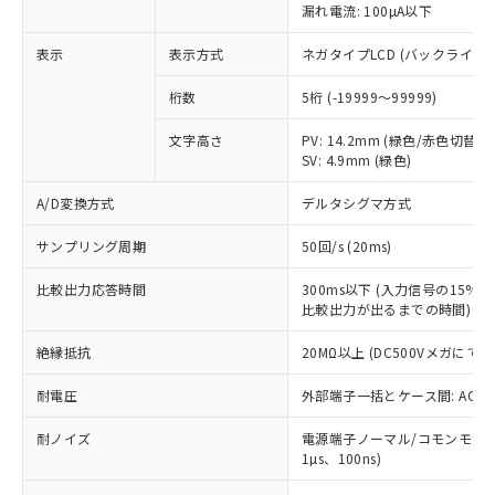
ことをご了承ください。
漏れ電流: 100µA以下
「－」：未確認です。当社販売部門へお問
むを得ず変更することがあります。
為替および外国貿易法に定める商品
在庫状況および標準価格照会結果は、
い合わせください。
（以下｢規制貨物等」という）を輸出
記載している更新日時点での社内デー
表示
表示方式
ネガタイプLCD (バックライト
*EU RoHS指令（10物質）：
または国外への提供する場合は、日本
記
タに基づき作成されるものであり、閲
説明
鉛(Pb) 1000ppm以下、 水銀(Hg) 1000ppm以下、 カド
*中国RoHS10物質の基準値 (GB/T26572)：
国政府の輸出許可(または役務取引許
号
覧された時点での実際の在庫および標
ミウム(Cd) 100ppm以下、
桁数
5桁 (-19999～99999)
Pb(鉛) :1000ppm、 Hg(水銀) : 1000ppm、 Cd(カドミウ
可)を取得するなどの必要な手続きを
六価クロム(Cr(Ⅵ)) 1000ppm以下、ポリ臭化ビフェニル
ム) : 100ppm、
準価格とは異なる場合があることをご
類(PBB) 1000ppm以下、ポリ臭化ジフェニルエーテル類
Cr(Ⅵ)(六価クロム) : 1000ppm、 PBBs(ポリ臭化ビフェ
とります。
文字高さ
PV: 14.2mm (緑色/赤色切替)
了承ください。
(PBDE) 1000ppm以下、フタル酸ビス(2-エチルヘキシ
○
一定数以上の在庫あり
ニル類) : 1000ppm、 PBDEs(ポリ臭化ジフェニルエーテ
当社は規制貨物を破棄する場合は、完
SV: 4.9mm (緑色)
ル) (DEHP)(別名：DOP) 1000ppm以下、フタル酸ブチ
正式な納期状況および標準価格はお客
ル類) : 1000ppm、
ルベンジル（BBP） 1000ppm以下、フタル酸ジブチル
全に破砕するなど、違法に輸出されな
DBP(フタル酸ジブチル) : 1000ppm、 DIBP(フタル酸ジ
様のお取引先、またはお客様担当のオ
（DBP） 1000ppm以下、フタル酸ジイソブチル
イソブチル) : 1000ppm、 BBP(フタル酸ブチルベンジ
△
一定数には満たないが在庫あり
A/D変換方式
デルタシグマ方式
いよう必要な手段を講じます。
ムロン制御機器販売店・当社販売員に
(DIBP) 1000ppm以下
ル) : 1000ppm、
当社は貴社製品を、核兵器、ミサイ
但し、RoHS指令で産業用監視および制御機器に対する
DEHP(フタル酸ビス(2-エチルヘキシル)) : 1000ppm
ご相談ください。
サンプリング周期
適用除外項目は除く。
50回/s (20ms)
ル、化学兵器、生物兵器またはその他
－
在庫なし(最新の在庫状況につ
オムロン制御機器販売店や当社販売拠
フタル酸エステル類の４物質については閾値を超える意
武器並びにこれらの製造装置等に一切
いては、お客様のお取引先、ま
図的な使用がないことを確認しています。
点は「
販売ネットワーク
」をご確認
比較出力応答時間
300ms以下 (入力信号の15
※2 環境保護使用期限
使用いたしません。
たはお客様担当のオムロン制御
ください。
比較出力が出るまでの時間)
当社は、貴社製品を第三者に販売する
機器販売店・当社販売員にご確
在庫状況および標準価格結果を当社の
※2 対応予定月
「ｅ」：有害物質（10物質）のすべてが基
場合は、上記1、2および3の内容を当
認ください)
事前の承諾なく第三者に漏洩または開
絶縁抵抗
20MΩ以上 (DC500Vメガにて)
準値以下であることを示します。
該第三者に通知します。また当社は、
示しないようお願いします。
部品在庫の切り替え状況などにより、予定
「10」：通常の使用状況下において有害物
販売先および販売に係わる関係者が違
耐電圧
外部端子一括とケース間: AC2,30
マイパーツ機能（部品リスト作成サー
空
受注生産機種、また在庫状況の
月が前後することがあります。
質が外部に漏えいし、環境に深刻な影響を
法に輸出するおそれがある場合は、取
ビス）をご利用いただくには、I-Web
白
情報を公開していない機種
及ぼさない年数を意味します。
り引きをいたしません。
耐ノイズ
電源端子ノーマル/コモンモード±
メンバーズにご登録されている必要が
「－」：未確認です。当社販売部門へお問
1µs、100ns)
あります。
い合わせください。
お客様が当ウェブサイト上で当社にご