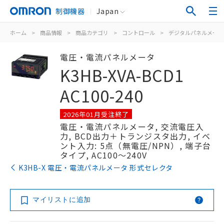
制御機器
Japan
ホーム
>
商品情報
>
商品カテゴリ
>
コントロール
>
デジタルパネルメータ
電圧・電流パネルメータ
K3HB-XVA-BCD1
AC100-240
2026年01月受注終了
電圧・電流パネルメータ, 交流電圧入
力, BCD出力＋トランジスタ出力, イベ
ント入力: 5点（無電圧/NPN）, 端子台
タイプ, AC100～240V
K3HB-X 電圧・電流パネルメータ 形式セレクタ
マイリストに追加