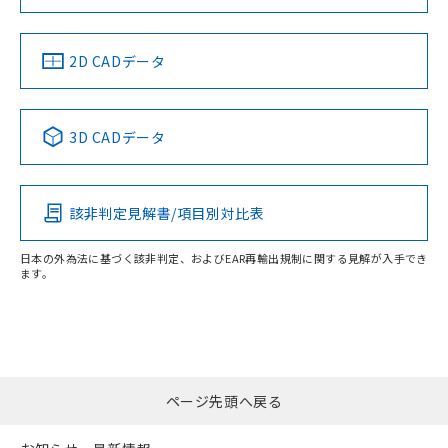
LR型式承認
DNV型式承認
BV型式承認
KR型式承
（イギリス
（ノルウェー
（フランス
（韓国
船舶規格）
船舶規格）
船舶規格）
船舶規格
2D CADデータ
端子配置
No
No
No
No
3D CADデータ
この製品の規格認証/適合状況ページへ
その他の認証はこちらのページからご検索ください
該非判定見解書/項目別対比表
日本の外為法に基づく該非判定、およびEAR再輸出規制に関する見解が入手でき
ます。
ページ先頭へ戻る