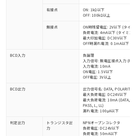
有接点
ON: 1kΩ以下
OFF: 100kΩ以上
※1 対応状況
無接点
ON時残留電圧: 2V以下 (タイ
負荷電流: 4mA以下 (タイミン
最大印加電圧: DC30V以下
対応済み：EU RoHS指令（10物質）の
OFF時漏れ電流: 0.1mA以下 
非含有に対応した製品が提供可能な商品で
す。
BCD入力
負論理
対応予定：EU RoHS指令（10物質）の非含
入力信号: 無電圧接点入力 (REQUES
ご利用条件
有に対応した製品に切り替える予定のある
入力電流: 10mA
商品です。
ON電圧: 1.5V以下
対応予定なし：EU RoHS指令（10物質）の
OFF電圧: 3V以上
以下の条件をお読みいただき、同意のうえ
非含有に非対応の商品で、対応品を出す予
ご利用ください。
BCD出力
出力信号名: DATA, POLARITY, OVE
定はありません。
最大負荷電圧: DC24V以下
調査・確認中：EU RoHS指令（10物質）の
本サービスは、当社制御機器事業取扱
最大負荷電流: 10mA (DATA, POLAR
※1 中国RoHS○×表
非含有の対応状況を調査中または確認中の
商品の当社在庫状況および標準価格
PASS, L, LL)
商品です。
漏れ電流: 100µA以下
(税抜)を提供させていただくもので
「○」：最大均質材料含有率が中国RoHSの
非該当品：ライセンス料など無形物で、有
す。
基準値以下であることを示します。
害物質有無と関係のない商品です。
判定出力
トランジスタ出
NPNオープンコレクタ
当社制御機器事業取扱商品の中には、
「×」：最大均質材料含有率が中国RoHSの
仕入先様の事情により、非含有部品として
力
負荷電圧: DC24V以下
本サービスの対象外となる商品もある
基準値を超えていることを示します。
負荷電流: 50mA以下
いたものが、含有品と判明した場合などや
当社は、これら貴社製品のうち、外国