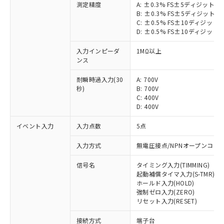
測定精度
A: ±0.3% FS±5ディジット以
B: ±0.3% FS±5ディジット以
C: ±0.5% FS±10ディジット
D: ±0.5% FS±10ディジット
入力インピーダ
1MΩ以上
ンス
耐瞬時過入力(30
A: 700V
秒)
B: 700V
C: 400V
D: 400V
イベント入力
入力点数
5点
入力方式
無電圧接点/NPNオープンコレ
信号名
タイミング入力(TIMMING)
起動補償タイマ入力(S-TMR)
ホールド入力(HOLD)
強制ゼロ入力(ZERO)
リセット入力(RESET)
接続方式
端子台