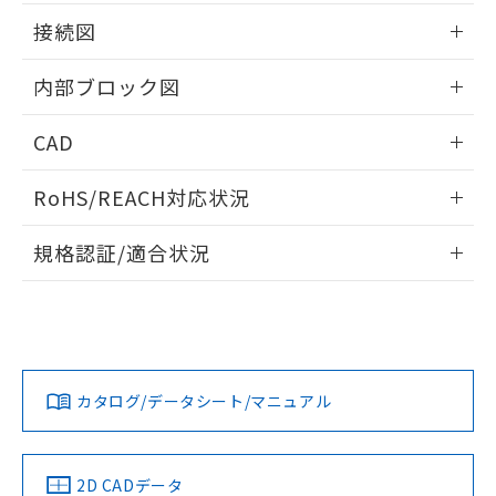
荷製品に未対応品が混在することから備考
情報更新：2025/11/04
欄に対応日を記載しておりました。
接続図
既に当社にて対応品への在庫切替を完了
情報更新：2025/11/04
していることから、特段のことがない限
内部ブロック図
り、2022年1月12日より割愛しておりま
す。
情報更新：2025/11/04
CAD
ログイン/会員登録いただくと、CADデータをダウンロー
RoHS/REACH対応状況
ドすることができます。
情報更新：2026/7/29
規格認証/適合状況
ログイン/会員登録
K3HB-XAD-L1AC2 AC100-240のRoHS対応状況については、
UL認証
CSA認証
CEマーキング適合
営業部門もしくは販売店にお問い合わせください。
Yes
Yes
Yes
この製品のRoHS/REACH対応状況ページへ
ダウンロードデータをご利用いただく前に、以下を必ずお読
みください。
カタログ/データシート/マニュアル
ソフトウェアの使用条件
LR型式承認
DNV型式承認
BV型式承認
KR型式承
（イギリス
（ノルウェー
（フランス
（韓国
船舶規格）
船舶規格）
船舶規格）
船舶規格
2D CADデータ
端子配置