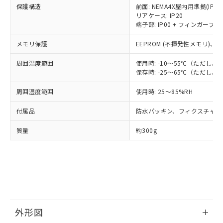
※2 環境保護使用期限
使用いたしません。
保護構造
前面: NEMA4X屋内用準拠(IP66
たはお客様担当のオムロン制御
ください。
リアケース: IP20
当社は、貴社製品を第三者に販売する
機器販売店・当社販売員にご確
在庫状況および標準価格結果を当社の
※2 対応予定月
端子部: IP00 + フィンガープロテ
「ｅ」：有害物質（10物質）のすべてが基
場合は、上記1、2および3の内容を当
認ください)
事前の承諾なく第三者に漏洩または開
準値以下であることを示します。
該第三者に通知します。また当社は、
示しないようお願いします。
メモリ保護
EEPROM (不揮発性メモリ)、書
部品在庫の切り替え状況などにより、予定
「10」：通常の使用状況下において有害物
販売先および販売に係わる関係者が違
マイパーツ機能（部品リスト作成サー
空
受注生産機種、また在庫状況の
月が前後することがあります。
質が外部に漏えいし、環境に深刻な影響を
法に輸出するおそれがある場合は、取
ビス）をご利用いただくには、I-Web
白
情報を公開していない機種
周囲温度範囲
使用時: -10～55℃（ただし
及ぼさない年数を意味します。
り引きをいたしません。
メンバーズにご登録されている必要が
保存時: -25～65℃（ただし
「－」：未確認です。当社販売部門へお問
あります。
い合わせください。
周囲湿度範囲
使用時: 25～85%RH
お客様が当ウェブサイト上で当社にご
※3 非含有証明書ダウンロード
登録された部品リストについて、当社
付属品
防水パッキン、フィクスチャー
および当社の共同利用者が、当社の製
下記の非含有証明書をダウンロードするこ
品・サービスに関するお客様との取
とができます。
質量
約300g
合意する
キャンセル
引・商談に必要な範囲で利用すること
をご了承ください。
EU RoHS指令（10物質）の非含有証明書
※当社の共同利用者とは、
"個人情報
51物質の非含有証明書（当社基準）
の共同利用に関して"
の「1.共同利
※本証明書は発行日時点で非含有を証明す
用者の範囲」に記載されている法人を
るもので、過去に遡って非含有を証明する
指します。
ものではありません。
また、RoHS指令のフタル酸エステル類４
外形図
物質の対応では、対応完了までの期間は出