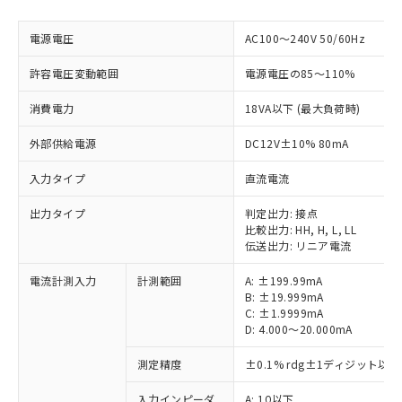
電源電圧
AC100～240V 50/60Hz
許容電圧変動範囲
電源電圧の85～110%
消費電力
18VA以下 (最大負荷時)
外部供給電源
DC12V±10% 80mA
入力タイプ
直流電流
出力タイプ
判定出力: 接点
比較出力: HH, H, L, LL
伝送出力: リニア電流
電流計測入力
計測範囲
A: ±199.99mA
B: ±19.999mA
C: ±1.9999mA
D: 4.000～20.000mA
測定精度
±0.1% rdg±1ディジット以下
入力インピーダ
A: 1Ω以下