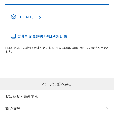
No
No
No
No
3D CADデータ
この製品の規格認証/適合状況ページへ
その他の認証はこちらのページからご検索ください
該非判定見解書/項目別対比表
日本の外為法に基づく該非判定、およびEAR再輸出規制に関する見解が入手でき
ます。
ページ先頭へ戻る
お知らせ・最新情報
商品情報