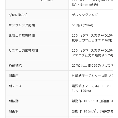
以下の条件をお読みいただき、同意のうえ
非含有に非対応の商品で、対応品を出す予
SV: 4.9mm (緑色)
ご利用ください。
定はありません。
調査・確認中：EU RoHS指令（10物質）の
A/D変換方式
デルタシグマ方式
本サービスは、当社制御機器事業取扱
※1 中国RoHS○×表
非含有の対応状況を調査中または確認中の
商品の当社在庫状況および標準価格
サンプリング周期
50回/s (20ms)
商品です。
(税抜)を提供させていただくもので
「○」：最大均質材料含有率が中国RoHSの
非該当品：ライセンス料など無形物で、有
す。
比較出力応答時間
100ms以下 (入力信号の15
基準値以下であることを示します。
害物質有無と関係のない商品です。
当社制御機器事業取扱商品の中には、
比較出力が出るまでの時間)
「×」：最大均質材料含有率が中国RoHSの
仕入先様の事情により、非含有部品として
本サービスの対象外となる商品もある
基準値を超えていることを示します。
いたものが、含有品と判明した場合などや
当社は、これら貴社製品のうち、外国
リニア出力応答時間
150ms以下 (入力信号の15
ことをご了承ください。
「－」：未確認です。当社販売部門へお問
むを得ず変更することがあります。
為替および外国貿易法に定める商品
アナログ出力の最終値への収束
在庫状況および標準価格照会結果は、
い合わせください。
（以下｢規制貨物等」という）を輸出
記載している更新日時点での社内デー
*EU RoHS指令（10物質）：
絶縁抵抗
20MΩ以上 (DC500Vメガにて)
または国外への提供する場合は、日本
記
タに基づき作成されるものであり、閲
説明
鉛(Pb) 1000ppm以下、 水銀(Hg) 1000ppm以下、 カド
*中国RoHS10物質の基準値 (GB/T26572)：
国政府の輸出許可(または役務取引許
号
覧された時点での実際の在庫および標
ミウム(Cd) 100ppm以下、
Pb(鉛) :1000ppm、 Hg(水銀) : 1000ppm、 Cd(カドミウ
耐電圧
外部端子一括とケース間: AC2,30
可)を取得するなどの必要な手続きを
六価クロム(Cr(Ⅵ)) 1000ppm以下、ポリ臭化ビフェニル
ム) : 100ppm、
準価格とは異なる場合があることをご
類(PBB) 1000ppm以下、ポリ臭化ジフェニルエーテル類
Cr(Ⅵ)(六価クロム) : 1000ppm、 PBBs(ポリ臭化ビフェ
とります。
了承ください。
(PBDE) 1000ppm以下、フタル酸ビス(2-エチルヘキシ
○
一定数以上の在庫あり
ニル類) : 1000ppm、 PBDEs(ポリ臭化ジフェニルエーテ
耐ノイズ
電源端子ノーマル/コモンモード±
当社は規制貨物を破棄する場合は、完
ル) (DEHP)(別名：DOP) 1000ppm以下、フタル酸ブチ
正式な納期状況および標準価格はお客
ル類) : 1000ppm、
1µs、100ns)
ルベンジル（BBP） 1000ppm以下、フタル酸ジブチル
全に破砕するなど、違法に輸出されな
DBP(フタル酸ジブチル) : 1000ppm、 DIBP(フタル酸ジ
様のお取引先、またはお客様担当のオ
（DBP） 1000ppm以下、フタル酸ジイソブチル
イソブチル) : 1000ppm、 BBP(フタル酸ブチルベンジ
△
一定数には満たないが在庫あり
いよう必要な手段を講じます。
ムロン制御機器販売店・当社販売員に
(DIBP) 1000ppm以下
耐振動
誤動作: 10～55Hz 加速度 50m/
ル) : 1000ppm、
当社は貴社製品を、核兵器、ミサイ
但し、RoHS指令で産業用監視および制御機器に対する
DEHP(フタル酸ビス(2-エチルヘキシル)) : 1000ppm
ご相談ください。
適用除外項目は除く。
ル、化学兵器、生物兵器またはその他
－
在庫なし(最新の在庫状況につ
2
耐衝撃
誤動作: 100m/s
、3軸6方向 各
オムロン制御機器販売店や当社販売拠
フタル酸エステル類の４物質については閾値を超える意
武器並びにこれらの製造装置等に一切
いては、お客様のお取引先、ま
図的な使用がないことを確認しています。
点は「
販売ネットワーク
」をご確認