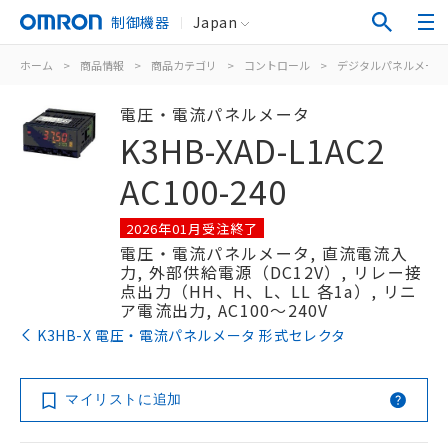
制御機器
Japan
ホーム
>
商品情報
>
商品カテゴリ
>
コントロール
>
デジタルパネルメータ
電圧・電流パネルメータ
K3HB-XAD-L1AC2
AC100-240
2026年01月受注終了
電圧・電流パネルメータ, 直流電流入
力, 外部供給電源（DC12V）, リレー接
点出力（HH、H、L、LL 各1a）, リニ
ア電流出力, AC100～240V
K3HB-X 電圧・電流パネルメータ 形式セレクタ
マイリストに追加