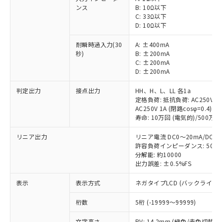
ンス
B: 10Ω以下
C: 33Ω以下
D: 10Ω以下
耐瞬時過入力(30
A: ±400mA
秒)
B: ±200mA
C: ±200mA
D: ±200mA
判定出力
接点出力
HH、H、L、LL 各1a
定格負荷: 抵抗負荷: AC250V 5A 
AC250V 1A (閉路cosφ=0.4)/DC
寿命: 10万回 (電気的)/500万回
※1 対応状況
リニア出力
リニア電流 DC0～20mA/DC4～
許容負荷インピーダンス: 500
分解能: 約10000
対応済み：EU RoHS指令（10物質）の
出力誤差: ±0.5%FS
非含有に対応した製品が提供可能な商品で
す。
表示
表示方式
ネガタイプLCD (バックライト
対応予定：EU RoHS指令（10物質）の非含
ご利用条件
有に対応した製品に切り替える予定のある
桁数
5桁 (-19999～99999)
商品です。
対応予定なし：EU RoHS指令（10物質）の
文字高さ
PV: 14.2mm (緑色/赤色切替)