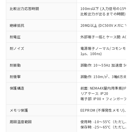
為替および外国貿易法に定める商品
在庫状況および標準価格照会結果は、
い合わせください。
（以下｢規制貨物等」という）を輸出
記載している更新日時点での社内デー
比較出力応答時間
100ms以下 (入力信号の15
*EU RoHS指令（10物質）：
または国外への提供する場合は、日本
比較出力が出るまでの時間)
記
タに基づき作成されるものであり、閲
説明
鉛(Pb) 1000ppm以下、 水銀(Hg) 1000ppm以下、 カド
*中国RoHS10物質の基準値 (GB/T26572)：
国政府の輸出許可(または役務取引許
号
覧された時点での実際の在庫および標
ミウム(Cd) 100ppm以下、
Pb(鉛) :1000ppm、 Hg(水銀) : 1000ppm、 Cd(カドミウ
可)を取得するなどの必要な手続きを
六価クロム(Cr(Ⅵ)) 1000ppm以下、ポリ臭化ビフェニル
絶縁抵抗
20MΩ以上 (DC500Vメガにて)
ム) : 100ppm、
準価格とは異なる場合があることをご
類(PBB) 1000ppm以下、ポリ臭化ジフェニルエーテル類
Cr(Ⅵ)(六価クロム) : 1000ppm、 PBBs(ポリ臭化ビフェ
とります。
了承ください。
(PBDE) 1000ppm以下、フタル酸ビス(2-エチルヘキシ
○
一定数以上の在庫あり
ニル類) : 1000ppm、 PBDEs(ポリ臭化ジフェニルエーテ
耐電圧
外部端子一括とケース間: AC2,30
当社は規制貨物を破棄する場合は、完
ル) (DEHP)(別名：DOP) 1000ppm以下、フタル酸ブチ
正式な納期状況および標準価格はお客
ル類) : 1000ppm、
ルベンジル（BBP） 1000ppm以下、フタル酸ジブチル
全に破砕するなど、違法に輸出されな
DBP(フタル酸ジブチル) : 1000ppm、 DIBP(フタル酸ジ
様のお取引先、またはお客様担当のオ
（DBP） 1000ppm以下、フタル酸ジイソブチル
イソブチル) : 1000ppm、 BBP(フタル酸ブチルベンジ
耐ノイズ
電源端子ノーマル/コモンモード±
△
一定数には満たないが在庫あり
いよう必要な手段を講じます。
ムロン制御機器販売店・当社販売員に
(DIBP) 1000ppm以下
ル) : 1000ppm、
1µs、100ns)
当社は貴社製品を、核兵器、ミサイ
但し、RoHS指令で産業用監視および制御機器に対する
DEHP(フタル酸ビス(2-エチルヘキシル)) : 1000ppm
ご相談ください。
適用除外項目は除く。
ル、化学兵器、生物兵器またはその他
－
在庫なし(最新の在庫状況につ
オムロン制御機器販売店や当社販売拠
フタル酸エステル類の４物質については閾値を超える意
耐振動
誤動作: 10～55Hz 加速度 50m/
武器並びにこれらの製造装置等に一切
いては、お客様のお取引先、ま
図的な使用がないことを確認しています。
点は「
販売ネットワーク
」をご確認
※2 環境保護使用期限
使用いたしません。
たはお客様担当のオムロン制御
ください。
2
耐衝撃
誤動作: 150m/s
、3軸6方向 各
当社は、貴社製品を第三者に販売する
機器販売店・当社販売員にご確
在庫状況および標準価格結果を当社の
※2 対応予定月
「ｅ」：有害物質（10物質）のすべてが基
場合は、上記1、2および3の内容を当
認ください)
保護構造
前面: NEMA4X屋内用準拠(IP66
事前の承諾なく第三者に漏洩または開
準値以下であることを示します。
該第三者に通知します。また当社は、
リアケース: IP20
示しないようお願いします。
部品在庫の切り替え状況などにより、予定
「10」：通常の使用状況下において有害物
端子部: IP00 + フィンガープロテ
販売先および販売に係わる関係者が違
マイパーツ機能（部品リスト作成サー
空
受注生産機種、また在庫状況の
月が前後することがあります。
質が外部に漏えいし、環境に深刻な影響を
法に輸出するおそれがある場合は、取
ビス）をご利用いただくには、I-Web
白
情報を公開していない機種
メモリ保護
EEPROM (不揮発性メモリ)、書
及ぼさない年数を意味します。
り引きをいたしません。
メンバーズにご登録されている必要が
「－」：未確認です。当社販売部門へお問
あります。
周囲温度範囲
使用時: -10～55℃（ただし
い合わせください。
お客様が当ウェブサイト上で当社にご
保存時: -25～65℃（ただし
※3 非含有証明書ダウンロード