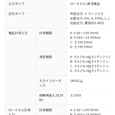
入力タイプ
ロードセル/直流電圧
出力タイプ
判定出力: トランジスタ
比較出力: HH, H, PASS, L, LL
伝送出力: 通信(RS-485)
電圧計測入力
計測範囲
A: 0.00～199.99mV
B: 0.000～19.999mV
C: ±100.00mV
D: ±199.99mV
測定精度
A: ±0.1% rdg±1ディジット
B: ±0.1% rdg±5ディジット
C: ±0.1% rdg±3ディジット
D: ±0.1% rdg±1ディジット
入力インピーダ
1MΩ以上
ンス
耐瞬時過入力(30
±200V
秒)
ロードセル計測
計測範囲
A: 0.00～199.99mV
入力
B: 0.000～19.999mV