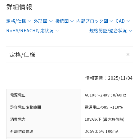
詳細情報
定格/仕様
外形図
接続図
内部ブロック図
CAD
RoHS/REACH対応状況
規格認証/適合状況
定格/仕様
情報更新：2025/11/04
電源電圧
AC100～240V 50/60Hz
許容電圧変動範囲
電源電圧の85～110%
消費電力
18VA以下 (最大負荷時)
外部供給電源
DC5V±5% 100mA