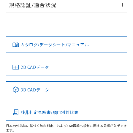
情報更新：2026/7/29
規格認証/適合状況
ログイン/会員登録
EU RoHS
注意事項・凡例
UL認証
CSA認証
CEマーキング
Yes
Yes
Yes
対応状況
対応予定月
※1
※2
ダウンロードデータをご利用いただく前に、以下を必ずお読
みください。
カタログ/データシート/マニュアル
対応済み
ソフトウェアの使用条件
LR型式承認
DNV型式承認
BV型式承認
KR型式承
（イギリス
（ノルウェー
（フランス
（韓国
船舶規格）
船舶規格）
船舶規格）
船舶規格
中国 RoHS
注意事項・凡例
2D CADデータ
端子配置
No
No
No
No
中国 RoHS表
※1 ※2
3D CADデータ
この製品の規格認証/適合状況ページへ
Pb
Hg
Cd
Cr(VI)
その他の認証はこちらのページからご検索ください
該非判定見解書/項目別対比表
X
O
O
O
日本の外為法に基づく該非判定、およびEAR再輸出規制に関する見解が入手でき
ます。