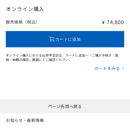
"対応済み"や非含有の記載がされた商品であっても、流通
在庫等で未対応品が混在する可能性があります。
オンライン購入
非含有品が必要な際は、弊社営業部門もしくは販売店へお
問い合わせください。
¥ 74,800
販売価格（税込）
この製品のRoHS/REACH対応状況ページへ
カートに追加
オンライン購入における出荷予定日は、カートに追加～「ご購入手続き：価
格・納期の確認」画面にてご確認ください。
カートをみる
ページ先頭へ戻る
お知らせ・最新情報