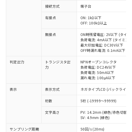
接続方式
端子台
有接点
ON: 1kΩ以下
※1 対応状況
OFF: 100kΩ以上
対応済み：EU RoHS指令（10物質）の
無接点
ON時残留電圧: 2V以下 (タイ
非含有に対応した製品が提供可能な商品で
負荷電流: 4mA以下 (タイミン
す。
最大印加電圧: DC30V以下
OFF時漏れ電流: 0.1mA以下 
対応予定：EU RoHS指令（10物質）の非含
ご利用条件
有に対応した製品に切り替える予定のある
判定出力
トランジスタ出
NPNオープンコレクタ
商品です。
力
負荷電圧: DC24V以下
対応予定なし：EU RoHS指令（10物質）の
負荷電流: 50mA以下
以下の条件をお読みいただき、同意のうえ
非含有に非対応の商品で、対応品を出す予
漏れ電流: 100µA以下
ご利用ください。
定はありません。
調査・確認中：EU RoHS指令（10物質）の
表示
表示方式
ネガタイプLCD (バックライト
本サービスは、当社制御機器事業取扱
※1 中国RoHS○×表
非含有の対応状況を調査中または確認中の
商品の当社在庫状況および標準価格
商品です。
桁数
5桁 (-19999～99999)
(税抜)を提供させていただくもので
「○」：最大均質材料含有率が中国RoHSの
非該当品：ライセンス料など無形物で、有
す。
基準値以下であることを示します。
文字高さ
PV: 14.2mm (緑色/赤色切替)
害物質有無と関係のない商品です。
当社制御機器事業取扱商品の中には、
SV: 4.9mm (緑色)
「×」：最大均質材料含有率が中国RoHSの
仕入先様の事情により、非含有部品として
本サービスの対象外となる商品もある
基準値を超えていることを示します。
いたものが、含有品と判明した場合などや
当社は、これら貴社製品のうち、外国
ことをご了承ください。
サンプリング周期
50回/s (20ms)
「－」：未確認です。当社販売部門へお問
むを得ず変更することがあります。