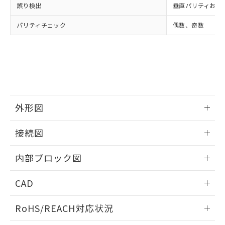
誤り検出
垂直パリティおよび
パリティチェック
偶数、奇数
外形図
情報更新：2025/11/04
接続図
情報更新：2025/11/04
内部ブロック図
情報更新：2025/11/04
CAD
ログイン/会員登録いただくと、CADデータをダウンロー
RoHS/REACH対応状況
ドすることができます。