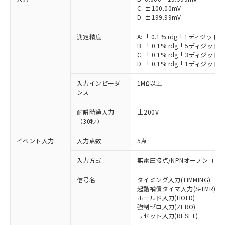
C: ±100.00mV
D: ±199.99mV
測定精度
A: ±0.1% rdg±1ディジット
B: ±0.1% rdg±5ディジット
C: ±0.1% rdg±3ディジット
D: ±0.1% rdg±1ディジット
入力インピーダ
1MΩ以上
ンス
耐瞬時過入力
±200V
（30秒）
イベント入力
入力点数
5点
入力方式
無電圧接点/NPNオープンコレ
信号名
タイミング入力(TIMMING)
起動補償タイマ入力(S-TMR)
ホールド入力(HOLD)
強制ゼロ入力(ZERO)
リセット入力(RESET)