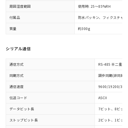
登録された部品リストについて、当社
および当社の共同利用者が、当社の製
周囲湿度範囲
使用時: 25～85%RH
下記の非含有証明書をダウンロードするこ
品・サービスに関するお客様との取
とができます。
付属品
合意する
防水パッキン、フィクスチャー
キャンセル
引・商談に必要な範囲で利用すること
をご了承ください。
EU RoHS指令（10物質）の非含有証明書
質量
約300g
※当社の共同利用者とは、
"個人情報
51物質の非含有証明書（当社基準）
の共同利用に関して"
の「1.共同利
※本証明書は発行日時点で非含有を証明す
用者の範囲」に記載されている法人を
るもので、過去に遡って非含有を証明する
指します。
シリアル通信
ものではありません。
また、RoHS指令のフタル酸エステル類４
物質の対応では、対応完了までの期間は出
通信方式
RS-485 半二重
荷製品に未対応品が混在することから備考
同期方式
調歩同期(非同期式
欄に対応日を記載しておりました。
既に当社にて対応品への在庫切替を完了
通信速度
9600/19200/384
していることから、特段のことがない限
り、2022年1月12日より割愛しておりま
伝送コード
ASCII
す。
データビット長
7ビット、8ビット
ストップビット長
2ビット、1ビット