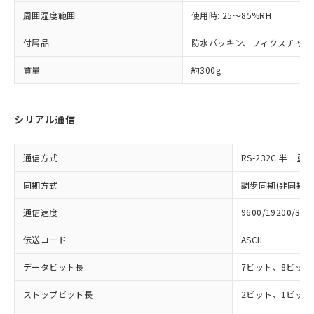
登録された部品リストについて、当社
および当社の共同利用者が、当社の製
周囲湿度範囲
使用時: 25～85%RH
下記の非含有証明書をダウンロードするこ
品・サービスに関するお客様との取
とができます。
付属品
合意する
防水パッキン、フィクスチャー
キャンセル
引・商談に必要な範囲で利用すること
をご了承ください。
EU RoHS指令（10物質）の非含有証明書
質量
約300g
※当社の共同利用者とは、
"個人情報
51物質の非含有証明書（当社基準）
の共同利用に関して"
の「1.共同利
※本証明書は発行日時点で非含有を証明す
用者の範囲」に記載されている法人を
るもので、過去に遡って非含有を証明する
指します。
シリアル通信
ものではありません。
また、RoHS指令のフタル酸エステル類４
物質の対応では、対応完了までの期間は出
通信方式
RS-232C 半二重
荷製品に未対応品が混在することから備考
同期方式
調歩同期(非同期式
欄に対応日を記載しておりました。
既に当社にて対応品への在庫切替を完了
通信速度
9600/19200/384
していることから、特段のことがない限
り、2022年1月12日より割愛しておりま
伝送コード
ASCII
す。
データビット長
7ビット、8ビット
ストップビット長
2ビット、1ビット