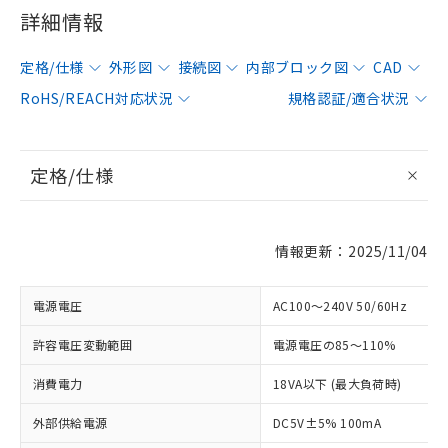
詳細情報
定格/仕様
外形図
接続図
内部ブロック図
CAD
RoHS/REACH対応状況
規格認証/適合状況
定格/仕様
情報更新：2025/11/04
電源電圧
AC100～240V 50/60Hz
許容電圧変動範囲
電源電圧の85～110%
消費電力
18VA以下 (最大負荷時)
外部供給電源
DC5V±5% 100mA