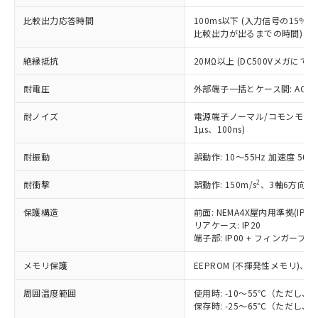
為替および外国貿易法に定める商品
在庫状況および標準価格照会結果は、
い合わせください。
（以下｢規制貨物等」という）を輸出
記載している更新日時点での社内デー
比較出力応答時間
100ms以下 (入力信号の15
*EU RoHS指令（10物質）：
または国外への提供する場合は、日本
比較出力が出るまでの時間)
記
タに基づき作成されるものであり、閲
説明
鉛(Pb) 1000ppm以下、 水銀(Hg) 1000ppm以下、 カド
*中国RoHS10物質の基準値 (GB/T26572)：
国政府の輸出許可(または役務取引許
号
覧された時点での実際の在庫および標
ミウム(Cd) 100ppm以下、
Pb(鉛) :1000ppm、 Hg(水銀) : 1000ppm、 Cd(カドミウ
可)を取得するなどの必要な手続きを
六価クロム(Cr(Ⅵ)) 1000ppm以下、ポリ臭化ビフェニル
絶縁抵抗
20MΩ以上 (DC500Vメガにて)
ム) : 100ppm、
準価格とは異なる場合があることをご
類(PBB) 1000ppm以下、ポリ臭化ジフェニルエーテル類
Cr(Ⅵ)(六価クロム) : 1000ppm、 PBBs(ポリ臭化ビフェ
とります。
了承ください。
(PBDE) 1000ppm以下、フタル酸ビス(2-エチルヘキシ
○
一定数以上の在庫あり
ニル類) : 1000ppm、 PBDEs(ポリ臭化ジフェニルエーテ
耐電圧
外部端子一括とケース間: AC2,30
当社は規制貨物を破棄する場合は、完
ル) (DEHP)(別名：DOP) 1000ppm以下、フタル酸ブチ
正式な納期状況および標準価格はお客
ル類) : 1000ppm、
ルベンジル（BBP） 1000ppm以下、フタル酸ジブチル
全に破砕するなど、違法に輸出されな
DBP(フタル酸ジブチル) : 1000ppm、 DIBP(フタル酸ジ
様のお取引先、またはお客様担当のオ
（DBP） 1000ppm以下、フタル酸ジイソブチル
イソブチル) : 1000ppm、 BBP(フタル酸ブチルベンジ
耐ノイズ
電源端子ノーマル/コモンモード±
△
一定数には満たないが在庫あり
いよう必要な手段を講じます。
ムロン制御機器販売店・当社販売員に
(DIBP) 1000ppm以下
ル) : 1000ppm、
1µs、100ns)
当社は貴社製品を、核兵器、ミサイ
但し、RoHS指令で産業用監視および制御機器に対する
DEHP(フタル酸ビス(2-エチルヘキシル)) : 1000ppm
ご相談ください。
適用除外項目は除く。
ル、化学兵器、生物兵器またはその他
－
在庫なし(最新の在庫状況につ
オムロン制御機器販売店や当社販売拠
フタル酸エステル類の４物質については閾値を超える意
耐振動
誤動作: 10～55Hz 加速度 50m/
武器並びにこれらの製造装置等に一切
いては、お客様のお取引先、ま
図的な使用がないことを確認しています。
点は「
販売ネットワーク
」をご確認
※2 環境保護使用期限
使用いたしません。
たはお客様担当のオムロン制御
ください。
2
耐衝撃
誤動作: 150m/s
、3軸6方向 各
当社は、貴社製品を第三者に販売する
機器販売店・当社販売員にご確
在庫状況および標準価格結果を当社の
※2 対応予定月
「ｅ」：有害物質（10物質）のすべてが基
場合は、上記1、2および3の内容を当
認ください)
保護構造
前面: NEMA4X屋内用準拠(IP66
事前の承諾なく第三者に漏洩または開
準値以下であることを示します。
該第三者に通知します。また当社は、
リアケース: IP20
示しないようお願いします。
部品在庫の切り替え状況などにより、予定
「10」：通常の使用状況下において有害物
端子部: IP00 + フィンガープロテ
販売先および販売に係わる関係者が違
マイパーツ機能（部品リスト作成サー
空
受注生産機種、また在庫状況の
月が前後することがあります。
質が外部に漏えいし、環境に深刻な影響を
法に輸出するおそれがある場合は、取
ビス）をご利用いただくには、I-Web
白
情報を公開していない機種
メモリ保護
EEPROM (不揮発性メモリ)、書
及ぼさない年数を意味します。
り引きをいたしません。
メンバーズにご登録されている必要が
「－」：未確認です。当社販売部門へお問
あります。
周囲温度範囲
使用時: -10～55℃（ただし
い合わせください。
お客様が当ウェブサイト上で当社にご
保存時: -25～65℃（ただし
※3 非含有証明書ダウンロード