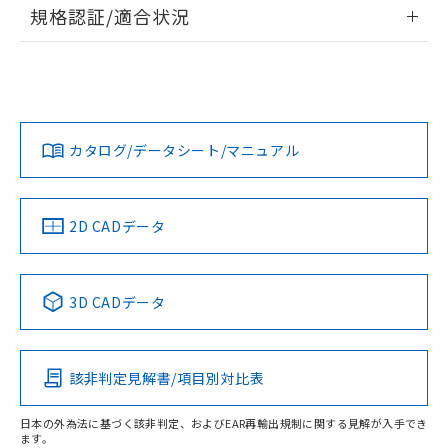
情報更新：2026/7/29
規格認証/適合状況
ログイン/会員登録
EU RoHS
注意事項・凡例
UL認証
CSA認証
CEマーキング
Yes
Yes
Yes
対応状況
対応予定月
※1
※2
ダウンロードデータをご利用いただく前に、以下を必ずお読
みください。
カタログ/データシート/マニュアル
対応済み
ソフトウェアの使用条件
LR型式承認
DNV型式承認
BV型式承認
KR型式承
（イギリス
（ノルウェー
（フランス
（韓国
船舶規格）
船舶規格）
船舶規格）
船舶規格
中国 RoHS
注意事項・凡例
2D CADデータ
端子配置
No
No
No
No
中国 RoHS表
※1 ※2
3D CADデータ
この製品の規格認証/適合状況ページへ
Pb
Hg
Cd
Cr(VI)
その他の認証はこちらのページからご検索ください
該非判定見解書/項目別対比表
X
O
O
O
日本の外為法に基づく該非判定、およびEAR再輸出規制に関する見解が入手でき
ます。