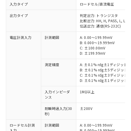
入力タイプ
ロードセル/直流電圧
出力タイプ
判定出力: トランジスタ
比較出力: HH, H, PASS, L, LL
伝送出力: 通信(RS-232C)
電圧計測入力
計測範囲
A: 0.00～199.99mV
B: 0.000～19.999mV
C: ±100.00mV
D: ±199.99mV
測定精度
A: ±0.1% rdg±1ディジット
B: ±0.1% rdg±5ディジット
C: ±0.1% rdg±3ディジット
D: ±0.1% rdg±1ディジット
入力インピーダ
1MΩ以上
ンス
耐瞬時過入力(30
±200V
秒)
ロードセル計測
計測範囲
A: 0.00～199.99mV
入力
B: 0.000～19.999mV