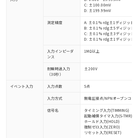
C: ±100.00mV
D: ±199.99mV
測定精度
A: ±0.1% rdg±1ディジット
B: ±0.1% rdg±5ディジット
C: ±0.1% rdg±3ディジット
D: ±0.1% rdg±1ディジット
入力インピーダ
1MΩ以上
ンス
耐瞬時過入力
±200V
（30秒）
イベント入力
入力点数
5点
入力方式
無電圧接点/NPNオープンコレ
信号名
タイミング入力(TIMMING)
起動補償タイマ入力(S-TMR)
ホールド入力(HOLD)
強制ゼロ入力(ZERO)
リセット入力(RESET)