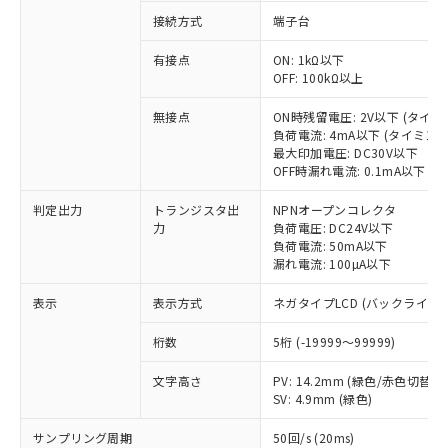
接続方式
端子台
有接点
ON: 1kΩ以下
※1 対応状況
OFF: 100kΩ以上
対応済み：EU RoHS指令（10物質）の
無接点
ON時残留電圧: 2V以下 (タイ
非含有に対応した製品が提供可能な商品で
負荷電流: 4mA以下 (タイミン
す。
最大印加電圧: DC30V以下
OFF時漏れ電流: 0.1mA以下 
対応予定：EU RoHS指令（10物質）の非含
ご利用条件
有に対応した製品に切り替える予定のある
判定出力
トランジスタ出
NPNオープンコレクタ
商品です。
力
負荷電圧: DC24V以下
対応予定なし：EU RoHS指令（10物質）の
負荷電流: 50mA以下
以下の条件をお読みいただき、同意のうえ
非含有に非対応の商品で、対応品を出す予
漏れ電流: 100µA以下
ご利用ください。
定はありません。
調査・確認中：EU RoHS指令（10物質）の
表示
表示方式
ネガタイプLCD (バックライト
本サービスは、当社制御機器事業取扱
※1 中国RoHS○×表
非含有の対応状況を調査中または確認中の
商品の当社在庫状況および標準価格
商品です。
桁数
5桁 (-19999～99999)
(税抜)を提供させていただくもので
「○」：最大均質材料含有率が中国RoHSの
非該当品：ライセンス料など無形物で、有
す。
基準値以下であることを示します。
文字高さ
PV: 14.2mm (緑色/赤色切替)
害物質有無と関係のない商品です。
当社制御機器事業取扱商品の中には、
SV: 4.9mm (緑色)
「×」：最大均質材料含有率が中国RoHSの
仕入先様の事情により、非含有部品として
本サービスの対象外となる商品もある
基準値を超えていることを示します。
いたものが、含有品と判明した場合などや
当社は、これら貴社製品のうち、外国
ことをご了承ください。
サンプリング周期
50回/s (20ms)
「－」：未確認です。当社販売部門へお問
むを得ず変更することがあります。