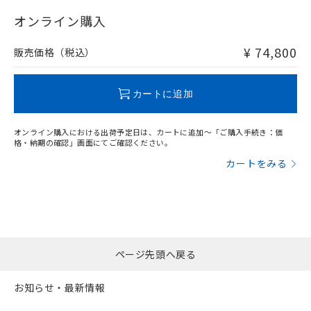
"対応済み"や非含有の記載がされた商品であっても、流通
在庫等で未対応品が混在する可能性があります。
オンライン購入
非含有品が必要な際は、弊社営業部門もしくは販売店へお
問い合わせください。
¥ 74,800
販売価格（税込）
この製品のRoHS/REACH対応状況ページへ
カートに追加
オンライン購入における出荷予定日は、カートに追加～「ご購入手続き：価
格・納期の確認」画面にてご確認ください。
カートをみる
ページ先頭へ戻る
お知らせ・最新情報