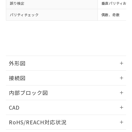
誤り検出
垂直パリティおよび
パリティチェック
偶数、奇数
外形図
情報更新：2025/11/04
接続図
情報更新：2025/11/04
内部ブロック図
情報更新：2025/11/04
CAD
ログイン/会員登録いただくと、CADデータをダウンロー
RoHS/REACH対応状況
ドすることができます。