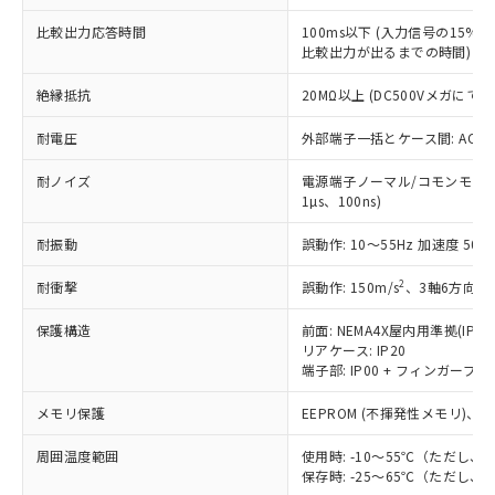
為替および外国貿易法に定める商品
在庫状況および標準価格照会結果は、
い合わせください。
（以下｢規制貨物等」という）を輸出
記載している更新日時点での社内デー
比較出力応答時間
100ms以下 (入力信号の15
*EU RoHS指令（10物質）：
または国外への提供する場合は、日本
比較出力が出るまでの時間)
記
タに基づき作成されるものであり、閲
説明
鉛(Pb) 1000ppm以下、 水銀(Hg) 1000ppm以下、 カド
*中国RoHS10物質の基準値 (GB/T26572)：
国政府の輸出許可(または役務取引許
号
覧された時点での実際の在庫および標
ミウム(Cd) 100ppm以下、
Pb(鉛) :1000ppm、 Hg(水銀) : 1000ppm、 Cd(カドミウ
可)を取得するなどの必要な手続きを
六価クロム(Cr(Ⅵ)) 1000ppm以下、ポリ臭化ビフェニル
絶縁抵抗
20MΩ以上 (DC500Vメガにて)
ム) : 100ppm、
準価格とは異なる場合があることをご
類(PBB) 1000ppm以下、ポリ臭化ジフェニルエーテル類
Cr(Ⅵ)(六価クロム) : 1000ppm、 PBBs(ポリ臭化ビフェ
とります。
了承ください。
(PBDE) 1000ppm以下、フタル酸ビス(2-エチルヘキシ
○
一定数以上の在庫あり
ニル類) : 1000ppm、 PBDEs(ポリ臭化ジフェニルエーテ
耐電圧
外部端子一括とケース間: AC2,30
当社は規制貨物を破棄する場合は、完
ル) (DEHP)(別名：DOP) 1000ppm以下、フタル酸ブチ
正式な納期状況および標準価格はお客
ル類) : 1000ppm、
ルベンジル（BBP） 1000ppm以下、フタル酸ジブチル
全に破砕するなど、違法に輸出されな
DBP(フタル酸ジブチル) : 1000ppm、 DIBP(フタル酸ジ
様のお取引先、またはお客様担当のオ
（DBP） 1000ppm以下、フタル酸ジイソブチル
イソブチル) : 1000ppm、 BBP(フタル酸ブチルベンジ
耐ノイズ
電源端子ノーマル/コモンモード±
△
一定数には満たないが在庫あり
いよう必要な手段を講じます。
ムロン制御機器販売店・当社販売員に
(DIBP) 1000ppm以下
ル) : 1000ppm、
1µs、100ns)
当社は貴社製品を、核兵器、ミサイ
但し、RoHS指令で産業用監視および制御機器に対する
DEHP(フタル酸ビス(2-エチルヘキシル)) : 1000ppm
ご相談ください。
適用除外項目は除く。
ル、化学兵器、生物兵器またはその他
－
在庫なし(最新の在庫状況につ
オムロン制御機器販売店や当社販売拠
フタル酸エステル類の４物質については閾値を超える意
耐振動
誤動作: 10～55Hz 加速度 50m/
武器並びにこれらの製造装置等に一切
いては、お客様のお取引先、ま
図的な使用がないことを確認しています。
点は「
販売ネットワーク
」をご確認
※2 環境保護使用期限
使用いたしません。
たはお客様担当のオムロン制御
ください。
2
耐衝撃
誤動作: 150m/s
、3軸6方向 各
当社は、貴社製品を第三者に販売する
機器販売店・当社販売員にご確
在庫状況および標準価格結果を当社の
※2 対応予定月
「ｅ」：有害物質（10物質）のすべてが基
場合は、上記1、2および3の内容を当
認ください)
保護構造
前面: NEMA4X屋内用準拠(IP66
事前の承諾なく第三者に漏洩または開
準値以下であることを示します。
該第三者に通知します。また当社は、
リアケース: IP20
示しないようお願いします。
部品在庫の切り替え状況などにより、予定
「10」：通常の使用状況下において有害物
端子部: IP00 + フィンガープロテ
販売先および販売に係わる関係者が違
マイパーツ機能（部品リスト作成サー
空
受注生産機種、また在庫状況の
月が前後することがあります。
質が外部に漏えいし、環境に深刻な影響を
法に輸出するおそれがある場合は、取
ビス）をご利用いただくには、I-Web
白
情報を公開していない機種
メモリ保護
EEPROM (不揮発性メモリ)、書
及ぼさない年数を意味します。
り引きをいたしません。
メンバーズにご登録されている必要が
「－」：未確認です。当社販売部門へお問
あります。
周囲温度範囲
使用時: -10～55℃（ただし
い合わせください。
お客様が当ウェブサイト上で当社にご
保存時: -25～65℃（ただし
※3 非含有証明書ダウンロード