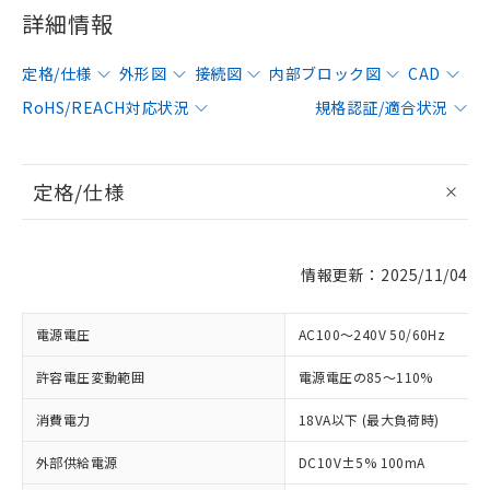
詳細情報
定格/仕様
外形図
接続図
内部ブロック図
CAD
RoHS/REACH対応状況
規格認証/適合状況
定格/仕様
情報更新：2025/11/04
電源電圧
AC100～240V 50/60Hz
許容電圧変動範囲
電源電圧の85～110%
消費電力
18VA以下 (最大負荷時)
外部供給電源
DC10V±5% 100mA