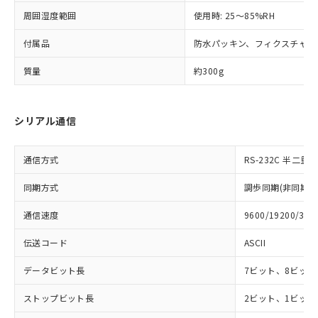
登録された部品リストについて、当社
および当社の共同利用者が、当社の製
周囲湿度範囲
使用時: 25～85%RH
下記の非含有証明書をダウンロードするこ
品・サービスに関するお客様との取
とができます。
付属品
合意する
防水パッキン、フィクスチャー
キャンセル
引・商談に必要な範囲で利用すること
をご了承ください。
EU RoHS指令（10物質）の非含有証明書
質量
約300g
※当社の共同利用者とは、
"個人情報
51物質の非含有証明書（当社基準）
の共同利用に関して"
の「1.共同利
※本証明書は発行日時点で非含有を証明す
用者の範囲」に記載されている法人を
るもので、過去に遡って非含有を証明する
指します。
シリアル通信
ものではありません。
また、RoHS指令のフタル酸エステル類４
物質の対応では、対応完了までの期間は出
通信方式
RS-232C 半二重
荷製品に未対応品が混在することから備考
同期方式
調歩同期(非同期式
欄に対応日を記載しておりました。
既に当社にて対応品への在庫切替を完了
通信速度
9600/19200/384
していることから、特段のことがない限
り、2022年1月12日より割愛しておりま
伝送コード
ASCII
す。
データビット長
7ビット、8ビット
ストップビット長
2ビット、1ビット