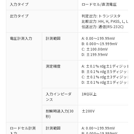
入力タイプ
ロードセル/直流電圧
出力タイプ
判定出力: トランジスタ
比較出力: HH, H, PASS, L, LL
伝送出力: 通信(RS-232C)
電圧計測入力
計測範囲
A: 0.00～199.99mV
B: 0.000～19.999mV
C: ±100.00mV
D: ±199.99mV
測定精度
A: ±0.1% rdg±1ディジット
B: ±0.1% rdg±5ディジット
C: ±0.1% rdg±3ディジット
D: ±0.1% rdg±1ディジット
入力インピーダ
1MΩ以上
ンス
耐瞬時過入力(30
±200V
秒)
ロードセル計測
計測範囲
A: 0.00～199.99mV
入力
B: 0.000～19.999mV