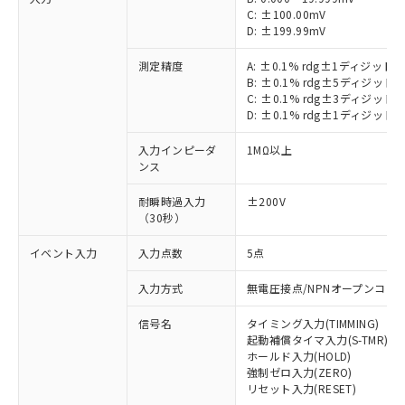
C: ±100.00mV
D: ±199.99mV
測定精度
A: ±0.1% rdg±1ディジット
B: ±0.1% rdg±5ディジット
C: ±0.1% rdg±3ディジット
D: ±0.1% rdg±1ディジット
入力インピーダ
1MΩ以上
ンス
耐瞬時過入力
±200V
（30秒）
イベント入力
入力点数
5点
入力方式
無電圧接点/NPNオープンコレ
信号名
タイミング入力(TIMMING)
起動補償タイマ入力(S-TMR)
ホールド入力(HOLD)
強制ゼロ入力(ZERO)
リセット入力(RESET)