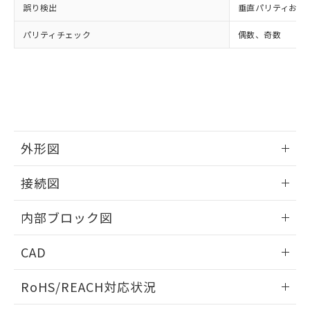
誤り検出
垂直パリティおよび
パリティチェック
偶数、奇数
外形図
情報更新：2025/11/04
接続図
情報更新：2025/11/04
内部ブロック図
情報更新：2025/11/04
CAD
ログイン/会員登録いただくと、CADデータをダウンロー
RoHS/REACH対応状況
ドすることができます。