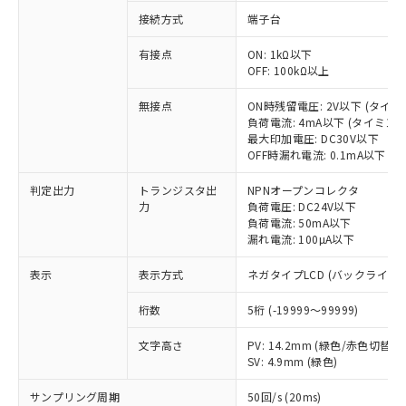
接続方式
端子台
有接点
ON: 1kΩ以下
※1 対応状況
OFF: 100kΩ以上
対応済み：EU RoHS指令（10物質）の
無接点
ON時残留電圧: 2V以下 (タイ
非含有に対応した製品が提供可能な商品で
負荷電流: 4mA以下 (タイミン
す。
最大印加電圧: DC30V以下
OFF時漏れ電流: 0.1mA以下 
対応予定：EU RoHS指令（10物質）の非含
ご利用条件
有に対応した製品に切り替える予定のある
判定出力
トランジスタ出
NPNオープンコレクタ
商品です。
力
負荷電圧: DC24V以下
対応予定なし：EU RoHS指令（10物質）の
負荷電流: 50mA以下
以下の条件をお読みいただき、同意のうえ
非含有に非対応の商品で、対応品を出す予
漏れ電流: 100µA以下
ご利用ください。
定はありません。
調査・確認中：EU RoHS指令（10物質）の
表示
表示方式
ネガタイプLCD (バックライト
本サービスは、当社制御機器事業取扱
※1 中国RoHS○×表
非含有の対応状況を調査中または確認中の
商品の当社在庫状況および標準価格
商品です。
桁数
5桁 (-19999～99999)
(税抜)を提供させていただくもので
「○」：最大均質材料含有率が中国RoHSの
非該当品：ライセンス料など無形物で、有
す。
基準値以下であることを示します。
文字高さ
PV: 14.2mm (緑色/赤色切替)
害物質有無と関係のない商品です。
当社制御機器事業取扱商品の中には、
SV: 4.9mm (緑色)
「×」：最大均質材料含有率が中国RoHSの
仕入先様の事情により、非含有部品として
本サービスの対象外となる商品もある
基準値を超えていることを示します。
いたものが、含有品と判明した場合などや
当社は、これら貴社製品のうち、外国
ことをご了承ください。
サンプリング周期
50回/s (20ms)
「－」：未確認です。当社販売部門へお問
むを得ず変更することがあります。