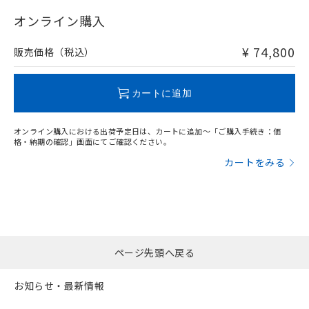
"対応済み"や非含有の記載がされた商品であっても、流通
在庫等で未対応品が混在する可能性があります。
オンライン購入
非含有品が必要な際は、弊社営業部門もしくは販売店へお
問い合わせください。
¥ 74,800
販売価格（税込）
この製品のRoHS/REACH対応状況ページへ
カートに追加
オンライン購入における出荷予定日は、カートに追加～「ご購入手続き：価
格・納期の確認」画面にてご確認ください。
カートをみる
ページ先頭へ戻る
お知らせ・最新情報