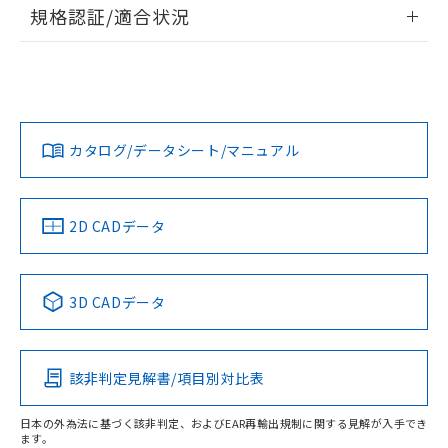
情報更新：2026/7/29
規格認証/適合状況
ログイン/会員登録
EU RoHS
注意事項・凡例
UL認証
CSA認証
CEマーキング
Yes
Yes
Yes
対応状況
対応予定月
※1
※2
ダウンロードデータをご利用いただく前に、以下を必ずお読
みください。
カタログ/データシート/マニュアル
対応済み
ソフトウェアの使用条件
LR型式承認
DNV型式承認
BV型式承認
KR型式承
（イギリス
（ノルウェー
（フランス
（韓国
船舶規格）
船舶規格）
船舶規格）
船舶規格
中国 RoHS
注意事項・凡例
2D CADデータ
端子配置
No
No
No
No
中国 RoHS表
※1 ※2
3D CADデータ
この製品の規格認証/適合状況ページへ
Pb
Hg
Cd
Cr(VI)
その他の認証はこちらのページからご検索ください
該非判定見解書/項目別対比表
X
O
O
O
日本の外為法に基づく該非判定、およびEAR再輸出規制に関する見解が入手でき
ます。