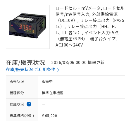
ロードセル・mVメータ, ロードセル
信号/mV信号入力, 外部供給電源
（DC10V）, リレー接点出力（PASS
1c）, リレー接点出力（HH、H、
L、LL 各1a）, イベント入力: 5点
（無電圧/NPN）, 端子台タイプ,
AC100～240V
在庫/販売状況
2026/08/06 00:00 情報更新
在庫/販売状況 ご利用条件
販売状況
販売中
機種区分
標準在庫機種
在庫状況
－
標準価格(税別)
¥ 65,000