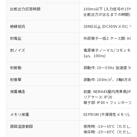
適用除外項目は除く。
ル、化学兵器、生物兵器またはその他
－
在庫なし(最新の在庫状況につ
オムロン制御機器販売店や当社販売拠
フタル酸エステル類の４物質については閾値を超える意
比較出力応答時間
100ms以下 (入力信号の15
武器並びにこれらの製造装置等に一切
いては、お客様のお取引先、ま
図的な使用がないことを確認しています。
点は「
販売ネットワーク
」をご確認
比較出力が出るまでの時間)
※2 環境保護使用期限
使用いたしません。
たはお客様担当のオムロン制御
ください。
当社は、貴社製品を第三者に販売する
機器販売店・当社販売員にご確
在庫状況および標準価格結果を当社の
絶縁抵抗
20MΩ以上 (DC500Vメガにて)
※2 対応予定月
「ｅ」：有害物質（10物質）のすべてが基
場合は、上記1、2および3の内容を当
認ください)
事前の承諾なく第三者に漏洩または開
準値以下であることを示します。
該第三者に通知します。また当社は、
示しないようお願いします。
耐電圧
外部端子一括とケース間: AC2,30
部品在庫の切り替え状況などにより、予定
「10」：通常の使用状況下において有害物
販売先および販売に係わる関係者が違
マイパーツ機能（部品リスト作成サー
空
受注生産機種、また在庫状況の
月が前後することがあります。
質が外部に漏えいし、環境に深刻な影響を
法に輸出するおそれがある場合は、取
耐ノイズ
電源端子ノーマル/コモンモード±
ビス）をご利用いただくには、I-Web
白
情報を公開していない機種
及ぼさない年数を意味します。
り引きをいたしません。
1µs、100ns)
メンバーズにご登録されている必要が
「－」：未確認です。当社販売部門へお問
あります。
い合わせください。
耐振動
誤動作: 10～55Hz 加速度 50m/
お客様が当ウェブサイト上で当社にご
※3 非含有証明書ダウンロード
登録された部品リストについて、当社
2
耐衝撃
誤動作: 100m/s
、3軸6方向 各
および当社の共同利用者が、当社の製
下記の非含有証明書をダウンロードするこ
品・サービスに関するお客様との取
保護構造
前面: NEMA4X屋内用準拠(IP66
とができます。
合意する
キャンセル
引・商談に必要な範囲で利用すること
リアケース: IP20
をご了承ください。
端子部: IP00 + フィンガープロテ
EU RoHS指令（10物質）の非含有証明書
※当社の共同利用者とは、
"個人情報
51物質の非含有証明書（当社基準）
メモリ保護
EEPROM (不揮発性メモリ)、書
の共同利用に関して"
の「1.共同利
※本証明書は発行日時点で非含有を証明す
用者の範囲」に記載されている法人を
るもので、過去に遡って非含有を証明する
周囲温度範囲
使用時: -10～55℃（ただし
指します。
ものではありません。
保存時: -25～65℃（ただし