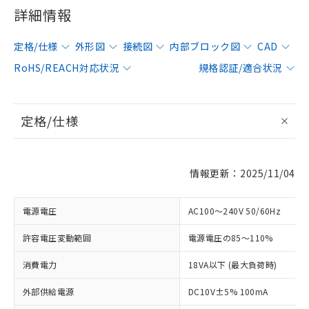
詳細情報
定格/仕様
外形図
接続図
内部ブロック図
CAD
RoHS/REACH対応状況
規格認証/適合状況
定格/仕様
情報更新：2025/11/04
電源電圧
AC100～240V 50/60Hz
許容電圧変動範囲
電源電圧の85～110%
消費電力
18VA以下 (最大負荷時)
外部供給電源
DC10V±5% 100mA