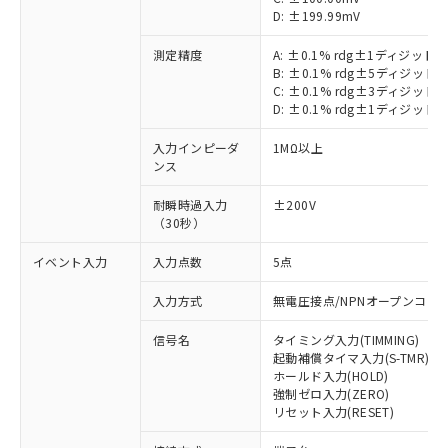
D: ±199.99mV
測定精度
A: ±0.1% rdg±1ディジット
B: ±0.1% rdg±5ディジット
C: ±0.1% rdg±3ディジット
D: ±0.1% rdg±1ディジット
入力インピーダ
1MΩ以上
ンス
耐瞬時過入力
±200V
（30秒）
イベント入力
入力点数
5点
入力方式
無電圧接点/NPNオープンコレ
※1 対応状況
信号名
タイミング入力(TIMMING)
対応済み：EU RoHS指令（10物質）の
起動補償タイマ入力(S-TMR)
ホールド入力(HOLD)
非含有に対応した製品が提供可能な商品で
強制ゼロ入力(ZERO)
す。
リセット入力(RESET)
対応予定：EU RoHS指令（10物質）の非含
ご利用条件
有に対応した製品に切り替える予定のある