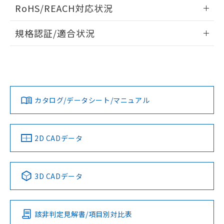
ログイン/会員登録いただくと、CADデータをダウンロー
RoHS/REACH対応状況
ドすることができます。
情報更新：2026/7/29
規格認証/適合状況
ログイン/会員登録
EU RoHS
注意事項・凡例
UL認証
CSA認証
CEマーキング
Yes
Yes
Yes
対応状況
対応予定月
※1
※2
ダウンロードデータをご利用いただく前に、以下を必ずお読
みください。
カタログ/データシート/マニュアル
対応済み
ソフトウェアの使用条件
LR型式承認
DNV型式承認
BV型式承認
KR型式承
（イギリス
（ノルウェー
（フランス
（韓国
船舶規格）
船舶規格）
船舶規格）
船舶規格
中国 RoHS
注意事項・凡例
2D CADデータ
端子配置
No
No
No
No
中国 RoHS表
※1 ※2
3D CADデータ
この製品の規格認証/適合状況ページへ
Pb
Hg
Cd
Cr(VI)
その他の認証はこちらのページからご検索ください
該非判定見解書/項目別対比表
X
O
X
O