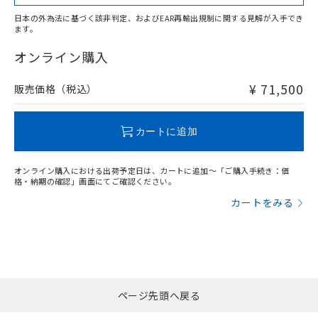
日本の外為法に基づく該非判定、およびEAR再輸出規制に関する見解が入手でき
ます。
"対応済み"や非含有の記載がされた商品であっても、流通
在庫等で未対応品が混在する可能性があります。
オンライン購入
非含有品が必要な際は、弊社営業部門もしくは販売店へお
問い合わせください。
¥ 71,500
販売価格（税込）
この製品のRoHS/REACH対応状況ページへ
カートに追加
オンライン購入における出荷予定日は、カートに追加～「ご購入手続き：価
格・納期の確認」画面にてご確認ください。
カートをみる
ページ先頭へ戻る