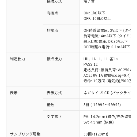
接続方式
端子台
商品です。
対応予定なし：EU RoHS指令（10物質）の
有接点
ON: 1kΩ以下
以下の条件をお読みいただき、同意のうえ
非含有に非対応の商品で、対応品を出す予
OFF: 100kΩ以上
ご利用ください。
定はありません。
調査・確認中：EU RoHS指令（10物質）の
無接点
ON時残留電圧: 2V以下 (タイ
本サービスは、当社制御機器事業取扱
※1 中国RoHS○×表
負荷電流: 4mA以下 (タイミン
非含有の対応状況を調査中または確認中の
商品の当社在庫状況および標準価格
最大印加電圧: DC30V以下
商品です。
(税抜)を提供させていただくもので
OFF時漏れ電流: 0.1mA以下 
「○」：最大均質材料含有率が中国RoHSの
非該当品：ライセンス料など無形物で、有
す。
基準値以下であることを示します。
害物質有無と関係のない商品です。
判定出力
接点出力
HH、H、L、LL 各1a
当社制御機器事業取扱商品の中には、
「×」：最大均質材料含有率が中国RoHSの
仕入先様の事情により、非含有部品として
PASS 1c
本サービスの対象外となる商品もある
基準値を超えていることを示します。
いたものが、含有品と判明した場合などや
定格負荷: 抵抗負荷: AC250V 5A 
当社は、これら貴社製品のうち、外国
ことをご了承ください。
「－」：未確認です。当社販売部門へお問
むを得ず変更することがあります。
AC250V 1A (閉路cosφ=0.4)/DC
為替および外国貿易法に定める商品
在庫状況および標準価格照会結果は、
い合わせください。
寿命: 10万回 (電気的)/500万回
（以下｢規制貨物等」という）を輸出
記載している更新日時点での社内デー
*EU RoHS指令（10物質）：
または国外への提供する場合は、日本
記
タに基づき作成されるものであり、閲
説明
表示
表示方式
ネガタイプLCD (バックライト
鉛(Pb) 1000ppm以下、 水銀(Hg) 1000ppm以下、 カド
*中国RoHS10物質の基準値 (GB/T26572)：
国政府の輸出許可(または役務取引許
号
覧された時点での実際の在庫および標
ミウム(Cd) 100ppm以下、
Pb(鉛) :1000ppm、 Hg(水銀) : 1000ppm、 Cd(カドミウ
可)を取得するなどの必要な手続きを
六価クロム(Cr(Ⅵ)) 1000ppm以下、ポリ臭化ビフェニル
ム) : 100ppm、
準価格とは異なる場合があることをご
桁数
5桁 (-19999～99999)
類(PBB) 1000ppm以下、ポリ臭化ジフェニルエーテル類
Cr(Ⅵ)(六価クロム) : 1000ppm、 PBBs(ポリ臭化ビフェ
とります。
了承ください。
(PBDE) 1000ppm以下、フタル酸ビス(2-エチルヘキシ
○
一定数以上の在庫あり
ニル類) : 1000ppm、 PBDEs(ポリ臭化ジフェニルエーテ
当社は規制貨物を破棄する場合は、完
ル) (DEHP)(別名：DOP) 1000ppm以下、フタル酸ブチ
文字高さ
PV: 14.2mm (緑色/赤色切替)
正式な納期状況および標準価格はお客
ル類) : 1000ppm、
ルベンジル（BBP） 1000ppm以下、フタル酸ジブチル
全に破砕するなど、違法に輸出されな
DBP(フタル酸ジブチル) : 1000ppm、 DIBP(フタル酸ジ
SV: 4.9mm (緑色)
様のお取引先、またはお客様担当のオ
（DBP） 1000ppm以下、フタル酸ジイソブチル
イソブチル) : 1000ppm、 BBP(フタル酸ブチルベンジ
△
一定数には満たないが在庫あり
いよう必要な手段を講じます。
ムロン制御機器販売店・当社販売員に
(DIBP) 1000ppm以下
ル) : 1000ppm、
サンプリング周期
50回/s (20ms)
当社は貴社製品を、核兵器、ミサイ
但し、RoHS指令で産業用監視および制御機器に対する
DEHP(フタル酸ビス(2-エチルヘキシル)) : 1000ppm
ご相談ください。