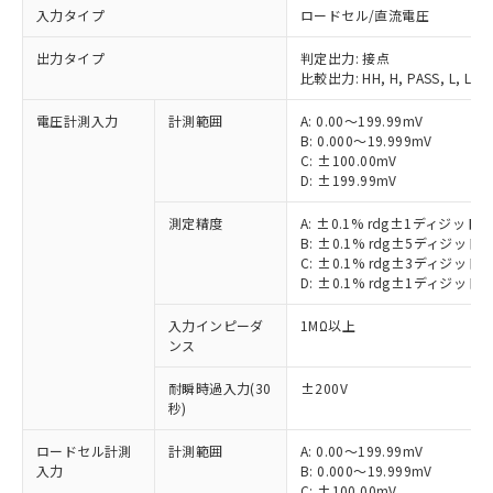
入力タイプ
ロードセル/直流電圧
出力タイプ
判定出力: 接点
比較出力: HH, H, PASS, L, LL
電圧計測入力
計測範囲
A: 0.00～199.99mV
B: 0.000～19.999mV
C: ±100.00mV
D: ±199.99mV
測定精度
A: ±0.1% rdg±1ディジット
B: ±0.1% rdg±5ディジット
C: ±0.1% rdg±3ディジット
D: ±0.1% rdg±1ディジット
入力インピーダ
1MΩ以上
ンス
耐瞬時過入力(30
±200V
秒)
ロードセル計測
計測範囲
A: 0.00～199.99mV
入力
B: 0.000～19.999mV
C: ±100.00mV