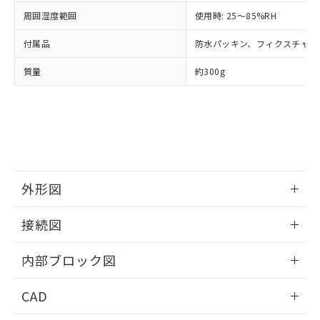
また、RoHS指令のフタル酸エステル類４
周囲湿度範囲
使用時: 25～85%RH
物質の対応では、対応完了までの期間は出
荷製品に未対応品が混在することから備考
付属品
防水パッキン、フィクスチャー
欄に対応日を記載しておりました。
既に当社にて対応品への在庫切替を完了
質量
約300g
していることから、特段のことがない限
り、2022年1月12日より割愛しておりま
す。
外形図
情報更新：2025/11/04
接続図
情報更新：2025/11/04
内部ブロック図
情報更新：2025/11/04
CAD