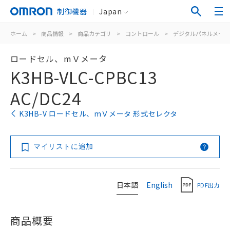
制御機器
Japan
ホーム
>
商品情報
>
商品カテゴリ
>
コントロール
>
デジタルパネルメータ
ロードセル、mＶメータ
K3HB-VLC-CPBC13
AC/DC24
K3HB-V ロードセル、mＶメータ 形式セレクタ
マイリストに追加
日本語
English
PDF出力
商品概要