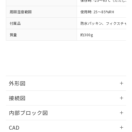
保存時: -25～65℃（ただし
また、RoHS指令のフタル酸エステル類４
物質の対応では、対応完了までの期間は出
周囲湿度範囲
使用時: 25～85%RH
荷製品に未対応品が混在することから備考
欄に対応日を記載しておりました。
付属品
防水パッキン、フィクスチャー
既に当社にて対応品への在庫切替を完了
していることから、特段のことがない限
質量
約300g
り、2022年1月12日より割愛しておりま
す。
外形図
情報更新：2025/11/04
接続図
情報更新：2025/11/04
内部ブロック図
情報更新：2025/11/04
CAD