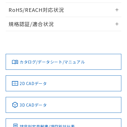
ログイン/会員登録いただくと、CADデータをダウンロー
RoHS/REACH対応状況
ドすることができます。
情報更新：2026/7/29
規格認証/適合状況
ログイン/会員登録
EU RoHS
注意事項・凡例
UL認証
CSA認証
CEマーキング
Yes
Yes
Yes
対応状況
対応予定月
※1
※2
ダウンロードデータをご利用いただく前に、以下を必ずお読
みください。
カタログ/データシート/マニュアル
対応済み
ソフトウェアの使用条件
LR型式承認
DNV型式承認
BV型式承認
KR型式承
（イギリス
（ノルウェー
（フランス
（韓国
船舶規格）
船舶規格）
船舶規格）
船舶規格
中国 RoHS
注意事項・凡例
2D CADデータ
端子配置
No
No
No
No
中国 RoHS表
※1 ※2
3D CADデータ
この製品の規格認証/適合状況ページへ
Pb
Hg
Cd
Cr(VI)
その他の認証はこちらのページからご検索ください
該非判定見解書/項目別対比表