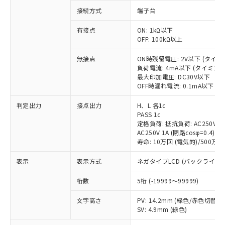
ご利用条件
有に対応した製品に切り替える予定のある
接続方式
端子台
商品です。
対応予定なし：EU RoHS指令（10物質）の
以下の条件をお読みいただき、同意のうえ
有接点
ON: 1kΩ以下
非含有に非対応の商品で、対応品を出す予
OFF: 100kΩ以上
ご利用ください。
定はありません。
調査・確認中：EU RoHS指令（10物質）の
無接点
ON時残留電圧: 2V以下 (タイ
本サービスは、当社制御機器事業取扱
※1 中国RoHS○×表
非含有の対応状況を調査中または確認中の
負荷電流: 4mA以下 (タイミン
商品の当社在庫状況および標準価格
商品です。
最大印加電圧: DC30V以下
(税抜)を提供させていただくもので
「○」：最大均質材料含有率が中国RoHSの
非該当品：ライセンス料など無形物で、有
OFF時漏れ電流: 0.1mA以下 
す。
基準値以下であることを示します。
害物質有無と関係のない商品です。
当社制御機器事業取扱商品の中には、
「×」：最大均質材料含有率が中国RoHSの
判定出力
接点出力
H、L 各1c
仕入先様の事情により、非含有部品として
本サービスの対象外となる商品もある
PASS 1c
基準値を超えていることを示します。
いたものが、含有品と判明した場合などや
当社は、これら貴社製品のうち、外国
ことをご了承ください。
定格負荷: 抵抗負荷: AC250V 5A 
「－」：未確認です。当社販売部門へお問
むを得ず変更することがあります。
為替および外国貿易法に定める商品
AC250V 1A (閉路cosφ=0.4)/DC
在庫状況および標準価格照会結果は、
い合わせください。
（以下｢規制貨物等」という）を輸出
寿命: 10万回 (電気的)/500万回
記載している更新日時点での社内デー
*EU RoHS指令（10物質）：
または国外への提供する場合は、日本
記
タに基づき作成されるものであり、閲
説明
鉛(Pb) 1000ppm以下、 水銀(Hg) 1000ppm以下、 カド
*中国RoHS10物質の基準値 (GB/T26572)：
表示
表示方式
ネガタイプLCD (バックライト
国政府の輸出許可(または役務取引許
号
覧された時点での実際の在庫および標
ミウム(Cd) 100ppm以下、
Pb(鉛) :1000ppm、 Hg(水銀) : 1000ppm、 Cd(カドミウ
可)を取得するなどの必要な手続きを
六価クロム(Cr(Ⅵ)) 1000ppm以下、ポリ臭化ビフェニル
ム) : 100ppm、
準価格とは異なる場合があることをご
類(PBB) 1000ppm以下、ポリ臭化ジフェニルエーテル類
桁数
5桁 (-19999～99999)
Cr(Ⅵ)(六価クロム) : 1000ppm、 PBBs(ポリ臭化ビフェ
とります。
了承ください。
(PBDE) 1000ppm以下、フタル酸ビス(2-エチルヘキシ
○
一定数以上の在庫あり
ニル類) : 1000ppm、 PBDEs(ポリ臭化ジフェニルエーテ
当社は規制貨物を破棄する場合は、完
ル) (DEHP)(別名：DOP) 1000ppm以下、フタル酸ブチ
正式な納期状況および標準価格はお客
ル類) : 1000ppm、
文字高さ
PV: 14.2mm (緑色/赤色切替)
ルベンジル（BBP） 1000ppm以下、フタル酸ジブチル
全に破砕するなど、違法に輸出されな
DBP(フタル酸ジブチル) : 1000ppm、 DIBP(フタル酸ジ
様のお取引先、またはお客様担当のオ
SV: 4.9mm (緑色)
（DBP） 1000ppm以下、フタル酸ジイソブチル
イソブチル) : 1000ppm、 BBP(フタル酸ブチルベンジ
△
一定数には満たないが在庫あり
いよう必要な手段を講じます。
ムロン制御機器販売店・当社販売員に
(DIBP) 1000ppm以下
ル) : 1000ppm、
但し、RoHS指令で産業用監視および制御機器に対する