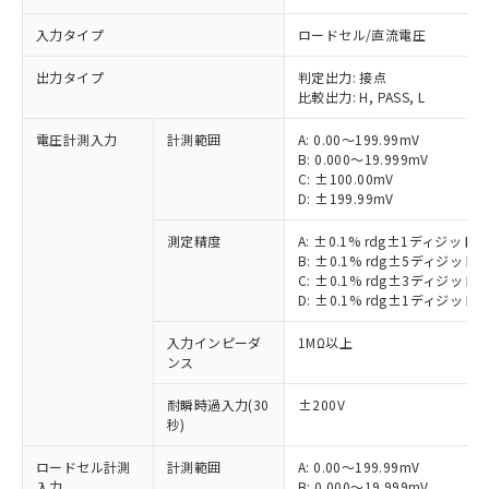
入力タイプ
ロードセル/直流電圧
出力タイプ
判定出力: 接点
比較出力: H, PASS, L
電圧計測入力
計測範囲
A: 0.00～199.99mV
B: 0.000～19.999mV
C: ±100.00mV
D: ±199.99mV
測定精度
A: ±0.1% rdg±1ディジット
B: ±0.1% rdg±5ディジット
C: ±0.1% rdg±3ディジット
D: ±0.1% rdg±1ディジット
入力インピーダ
1MΩ以上
ンス
耐瞬時過入力(30
±200V
秒)
ロードセル計測
計測範囲
A: 0.00～199.99mV
入力
B: 0.000～19.999mV