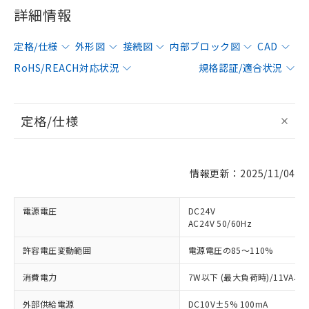
詳細情報
定格/仕様
外形図
接続図
内部ブロック図
CAD
RoHS/REACH対応状況
規格認証/適合状況
定格/仕様
情報更新：2025/11/04
電源電圧
DC24V
AC24V 50/60Hz
許容電圧変動範囲
電源電圧の85～110%
消費電力
7W以下 (最大負荷時)/11VA以
外部供給電源
DC10V±5% 100mA