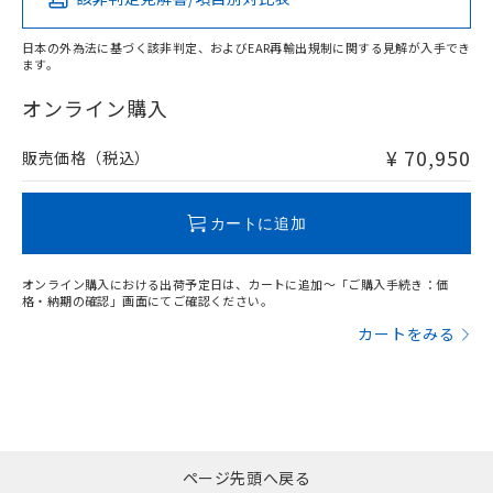
X
O
O
O
日本の外為法に基づく該非判定、およびEAR再輸出規制に関する見解が入手でき
ます。
"対応済み"や非含有の記載がされた商品であっても、流通
在庫等で未対応品が混在する可能性があります。
オンライン購入
非含有品が必要な際は、弊社営業部門もしくは販売店へお
問い合わせください。
¥ 70,950
販売価格（税込）
この製品のRoHS/REACH対応状況ページへ
カートに追加
オンライン購入における出荷予定日は、カートに追加～「ご購入手続き：価
格・納期の確認」画面にてご確認ください。
カートをみる
ページ先頭へ戻る