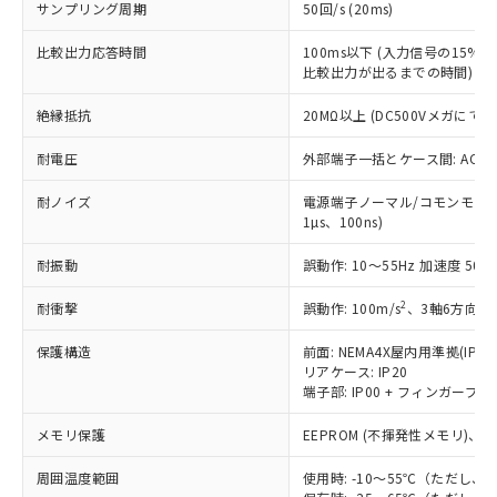
当社は貴社製品を、核兵器、ミサイ
DEHP(フタル酸ビス(2-エチルヘキシル)) : 1000ppm
ご相談ください。
サンプリング周期
50回/s (20ms)
適用除外項目は除く。
ル、化学兵器、生物兵器またはその他
－
在庫なし(最新の在庫状況につ
オムロン制御機器販売店や当社販売拠
フタル酸エステル類の４物質については閾値を超える意
武器並びにこれらの製造装置等に一切
いては、お客様のお取引先、ま
図的な使用がないことを確認しています。
比較出力応答時間
100ms以下 (入力信号の15
点は「
販売ネットワーク
」をご確認
※2 環境保護使用期限
使用いたしません。
比較出力が出るまでの時間)
たはお客様担当のオムロン制御
ください。
当社は、貴社製品を第三者に販売する
機器販売店・当社販売員にご確
在庫状況および標準価格結果を当社の
※2 対応予定月
「ｅ」：有害物質（10物質）のすべてが基
絶縁抵抗
20MΩ以上 (DC500Vメガにて)
場合は、上記1、2および3の内容を当
認ください)
事前の承諾なく第三者に漏洩または開
準値以下であることを示します。
該第三者に通知します。また当社は、
示しないようお願いします。
耐電圧
外部端子一括とケース間: AC2,30
部品在庫の切り替え状況などにより、予定
「10」：通常の使用状況下において有害物
販売先および販売に係わる関係者が違
マイパーツ機能（部品リスト作成サー
空
受注生産機種、また在庫状況の
月が前後することがあります。
質が外部に漏えいし、環境に深刻な影響を
法に輸出するおそれがある場合は、取
ビス）をご利用いただくには、I-Web
白
情報を公開していない機種
耐ノイズ
電源端子ノーマル/コモンモード±
及ぼさない年数を意味します。
り引きをいたしません。
メンバーズにご登録されている必要が
1µs、100ns)
「－」：未確認です。当社販売部門へお問
あります。
い合わせください。
お客様が当ウェブサイト上で当社にご
耐振動
誤動作: 10～55Hz 加速度 50m/
※3 非含有証明書ダウンロード
登録された部品リストについて、当社
2
耐衝撃
誤動作: 100m/s
、3軸6方向 各
および当社の共同利用者が、当社の製
下記の非含有証明書をダウンロードするこ
品・サービスに関するお客様との取
とができます。
保護構造
前面: NEMA4X屋内用準拠(IP66
合意する
キャンセル
引・商談に必要な範囲で利用すること
リアケース: IP20
をご了承ください。
端子部: IP00 + フィンガープロテ
EU RoHS指令（10物質）の非含有証明書
※当社の共同利用者とは、
"個人情報
51物質の非含有証明書（当社基準）
の共同利用に関して"
の「1.共同利
メモリ保護
EEPROM (不揮発性メモリ)、書
※本証明書は発行日時点で非含有を証明す
用者の範囲」に記載されている法人を
るもので、過去に遡って非含有を証明する
指します。
周囲温度範囲
使用時: -10～55℃（ただし
ものではありません。