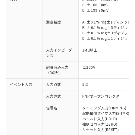
C: ±100.00mV
D: ±199.99mV
測定精度
A: ±0.1% rdg±1ディジット
B: ±0.1% rdg±5ディジット
C: ±0.1% rdg±3ディジット
D: ±0.1% rdg±1ディジット
入力インピーダ
1MΩ以上
ンス
耐瞬時過入力
±200V
（30秒）
イベント入力
入力点数
5点
入力方式
PNPオープンコレクタ
※1 対応状況
信号名
タイミング入力(TIMMING)
対応済み：EU RoHS指令（10物質）の
起動補償タイマ入力(S-TMR)
非含有に対応した製品が提供可能な商品で
ホールド入力(HOLD)
す。
強制ゼロ入力(ZERO)
対応予定：EU RoHS指令（10物質）の非含
リセット入力(RESET)