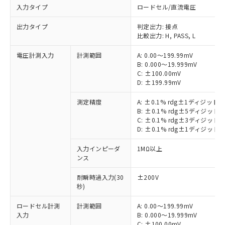
入力タイプ
ロードセル/直流電圧
出力タイプ
判定出力: 接点
比較出力: H, PASS, L
電圧計測入力
計測範囲
A: 0.00～199.99mV
B: 0.000～19.999mV
C: ±100.00mV
D: ±199.99mV
測定精度
A: ±0.1% rdg±1ディジット
B: ±0.1% rdg±5ディジット
C: ±0.1% rdg±3ディジット
D: ±0.1% rdg±1ディジット
入力インピーダ
1MΩ以上
ンス
耐瞬時過入力(30
±200V
秒)
ロードセル計測
計測範囲
A: 0.00～199.99mV
入力
B: 0.000～19.999mV
C: ±100.00mV