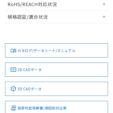
ログイン/会員登録いただくと、CADデータをダウンロー
RoHS/REACH対応状況
ドすることができます。
情報更新：2026/7/29
規格認証/適合状況
ログイン/会員登録
EU RoHS
注意事項・凡例
UL認証
CSA認証
CEマーキング
Yes
Yes
Yes
対応状況
対応予定月
※1
※2
ダウンロードデータをご利用いただく前に、以下を必ずお読
みください。
カタログ/データシート/マニュアル
対応済み
ソフトウェアの使用条件
LR型式承認
DNV型式承認
BV型式承認
KR型式承
（イギリス
（ノルウェー
（フランス
（韓国
船舶規格）
船舶規格）
船舶規格）
船舶規格
中国 RoHS
注意事項・凡例
2D CADデータ
端子配置
No
No
No
No
中国 RoHS表
※1 ※2
3D CADデータ
この製品の規格認証/適合状況ページへ
Pb
Hg
Cd
Cr(VI)
その他の認証はこちらのページからご検索ください
該非判定見解書/項目別対比表
X
O
X
O