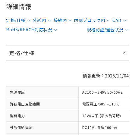
詳細情報
定格/仕様
外形図
接続図
内部ブロック図
CAD
RoHS/REACH対応状況
規格認証/適合状況
定格/仕様
情報更新：2025/11/04
電源電圧
AC100～240V 50/60Hz
許容電圧変動範囲
電源電圧の85～110%
消費電力
18VA以下 (最大負荷時)
外部供給電源
DC10V±5% 100mA