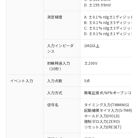
D: ±199.99mV
測定精度
A: ±0.1% rdg±1ディジット
B: ±0.1% rdg±5ディジット
C: ±0.1% rdg±3ディジット
D: ±0.1% rdg±1ディジット
入力インピーダ
1MΩ以上
ンス
耐瞬時過入力
±200V
（30秒）
イベント入力
入力点数
5点
入力方式
無電圧接点/NPNオープンコレ
※1 対応状況
信号名
タイミング入力(TIMMING)
対応済み：EU RoHS指令（10物質）の
起動補償タイマ入力(S-TMR)
ホールド入力(HOLD)
非含有に対応した製品が提供可能な商品で
強制ゼロ入力(ZERO)
す。
リセット入力(RESET)
対応予定：EU RoHS指令（10物質）の非含
ご利用条件
有に対応した製品に切り替える予定のある