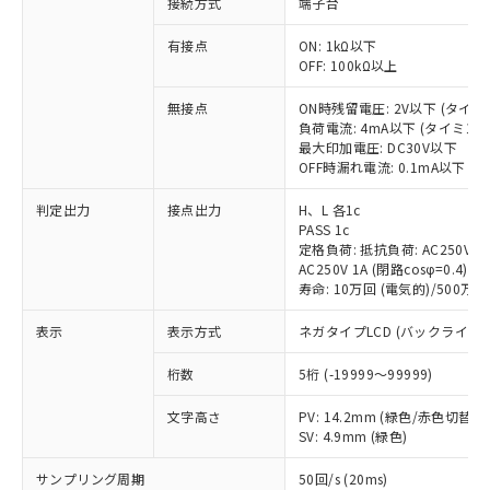
接続方式
端子台
商品です。
対応予定なし：EU RoHS指令（10物質）の
有接点
ON: 1kΩ以下
以下の条件をお読みいただき、同意のうえ
非含有に非対応の商品で、対応品を出す予
OFF: 100kΩ以上
ご利用ください。
定はありません。
調査・確認中：EU RoHS指令（10物質）の
無接点
ON時残留電圧: 2V以下 (タイ
本サービスは、当社制御機器事業取扱
※1 中国RoHS○×表
負荷電流: 4mA以下 (タイミン
非含有の対応状況を調査中または確認中の
商品の当社在庫状況および標準価格
最大印加電圧: DC30V以下
商品です。
(税抜)を提供させていただくもので
OFF時漏れ電流: 0.1mA以下 
「○」：最大均質材料含有率が中国RoHSの
非該当品：ライセンス料など無形物で、有
す。
基準値以下であることを示します。
害物質有無と関係のない商品です。
判定出力
接点出力
H、L 各1c
当社制御機器事業取扱商品の中には、
「×」：最大均質材料含有率が中国RoHSの
仕入先様の事情により、非含有部品として
PASS 1c
本サービスの対象外となる商品もある
基準値を超えていることを示します。
いたものが、含有品と判明した場合などや
定格負荷: 抵抗負荷: AC250V 5A 
当社は、これら貴社製品のうち、外国
ことをご了承ください。
「－」：未確認です。当社販売部門へお問
むを得ず変更することがあります。
AC250V 1A (閉路cosφ=0.4)/DC
為替および外国貿易法に定める商品
在庫状況および標準価格照会結果は、
い合わせください。
寿命: 10万回 (電気的)/500万回
（以下｢規制貨物等」という）を輸出
記載している更新日時点での社内デー
*EU RoHS指令（10物質）：
または国外への提供する場合は、日本
記
タに基づき作成されるものであり、閲
説明
表示
表示方式
ネガタイプLCD (バックライト
鉛(Pb) 1000ppm以下、 水銀(Hg) 1000ppm以下、 カド
*中国RoHS10物質の基準値 (GB/T26572)：
国政府の輸出許可(または役務取引許
号
覧された時点での実際の在庫および標
ミウム(Cd) 100ppm以下、
Pb(鉛) :1000ppm、 Hg(水銀) : 1000ppm、 Cd(カドミウ
可)を取得するなどの必要な手続きを
六価クロム(Cr(Ⅵ)) 1000ppm以下、ポリ臭化ビフェニル
ム) : 100ppm、
準価格とは異なる場合があることをご
桁数
5桁 (-19999～99999)
類(PBB) 1000ppm以下、ポリ臭化ジフェニルエーテル類
Cr(Ⅵ)(六価クロム) : 1000ppm、 PBBs(ポリ臭化ビフェ
とります。
了承ください。
(PBDE) 1000ppm以下、フタル酸ビス(2-エチルヘキシ
○
一定数以上の在庫あり
ニル類) : 1000ppm、 PBDEs(ポリ臭化ジフェニルエーテ
当社は規制貨物を破棄する場合は、完
ル) (DEHP)(別名：DOP) 1000ppm以下、フタル酸ブチ
文字高さ
PV: 14.2mm (緑色/赤色切替)
正式な納期状況および標準価格はお客
ル類) : 1000ppm、
ルベンジル（BBP） 1000ppm以下、フタル酸ジブチル
全に破砕するなど、違法に輸出されな
DBP(フタル酸ジブチル) : 1000ppm、 DIBP(フタル酸ジ
SV: 4.9mm (緑色)
様のお取引先、またはお客様担当のオ
（DBP） 1000ppm以下、フタル酸ジイソブチル
イソブチル) : 1000ppm、 BBP(フタル酸ブチルベンジ
△
一定数には満たないが在庫あり
いよう必要な手段を講じます。
ムロン制御機器販売店・当社販売員に
(DIBP) 1000ppm以下
ル) : 1000ppm、
サンプリング周期
50回/s (20ms)
当社は貴社製品を、核兵器、ミサイ
但し、RoHS指令で産業用監視および制御機器に対する
DEHP(フタル酸ビス(2-エチルヘキシル)) : 1000ppm
ご相談ください。