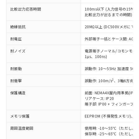
適用除外項目は除く。
ル、化学兵器、生物兵器またはその他
－
在庫なし(最新の在庫状況につ
オムロン制御機器販売店や当社販売拠
フタル酸エステル類の４物質については閾値を超える意
比較出力応答時間
100ms以下 (入力信号の15
武器並びにこれらの製造装置等に一切
いては、お客様のお取引先、ま
図的な使用がないことを確認しています。
点は「
販売ネットワーク
」をご確認
比較出力が出るまでの時間)
※2 環境保護使用期限
使用いたしません。
たはお客様担当のオムロン制御
ください。
当社は、貴社製品を第三者に販売する
機器販売店・当社販売員にご確
在庫状況および標準価格結果を当社の
絶縁抵抗
20MΩ以上 (DC500Vメガにて)
※2 対応予定月
「ｅ」：有害物質（10物質）のすべてが基
場合は、上記1、2および3の内容を当
認ください)
事前の承諾なく第三者に漏洩または開
準値以下であることを示します。
該第三者に通知します。また当社は、
示しないようお願いします。
耐電圧
外部端子一括とケース間: AC2,30
部品在庫の切り替え状況などにより、予定
「10」：通常の使用状況下において有害物
販売先および販売に係わる関係者が違
マイパーツ機能（部品リスト作成サー
空
受注生産機種、また在庫状況の
月が前後することがあります。
質が外部に漏えいし、環境に深刻な影響を
法に輸出するおそれがある場合は、取
耐ノイズ
電源端子ノーマル/コモンモード±
ビス）をご利用いただくには、I-Web
白
情報を公開していない機種
及ぼさない年数を意味します。
り引きをいたしません。
1µs、100ns)
メンバーズにご登録されている必要が
「－」：未確認です。当社販売部門へお問
あります。
い合わせください。
耐振動
誤動作: 10～55Hz 加速度 50m/
お客様が当ウェブサイト上で当社にご
※3 非含有証明書ダウンロード
登録された部品リストについて、当社
2
耐衝撃
誤動作: 100m/s
、3軸6方向 各
および当社の共同利用者が、当社の製
下記の非含有証明書をダウンロードするこ
品・サービスに関するお客様との取
保護構造
前面: NEMA4X屋内用準拠(IP66
とができます。
合意する
キャンセル
引・商談に必要な範囲で利用すること
リアケース: IP20
をご了承ください。
端子部: IP00 + フィンガープロテ
EU RoHS指令（10物質）の非含有証明書
※当社の共同利用者とは、
"個人情報
51物質の非含有証明書（当社基準）
メモリ保護
EEPROM (不揮発性メモリ)、書
の共同利用に関して"
の「1.共同利
※本証明書は発行日時点で非含有を証明す
用者の範囲」に記載されている法人を
るもので、過去に遡って非含有を証明する
周囲温度範囲
使用時: -10～55℃（ただし
指します。
ものではありません。
保存時: -25～65℃（ただし