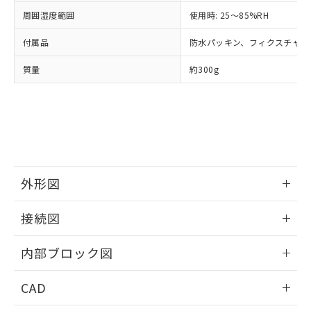
また、RoHS指令のフタル酸エステル類４
周囲湿度範囲
使用時: 25～85%RH
物質の対応では、対応完了までの期間は出
荷製品に未対応品が混在することから備考
付属品
防水パッキン、フィクスチャー
欄に対応日を記載しておりました。
既に当社にて対応品への在庫切替を完了
質量
約300g
していることから、特段のことがない限
り、2022年1月12日より割愛しておりま
す。
外形図
情報更新：2025/11/04
接続図
情報更新：2025/11/04
内部ブロック図
情報更新：2025/11/04
CAD