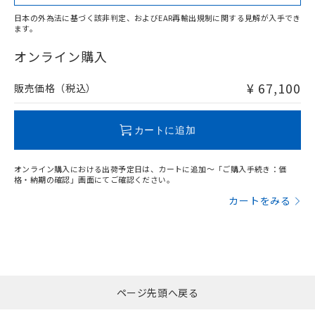
日本の外為法に基づく該非判定、およびEAR再輸出規制に関する見解が入手でき
ます。
"対応済み"や非含有の記載がされた商品であっても、流通
在庫等で未対応品が混在する可能性があります。
オンライン購入
非含有品が必要な際は、弊社営業部門もしくは販売店へお
問い合わせください。
¥ 67,100
販売価格（税込）
この製品のRoHS/REACH対応状況ページへ
カートに追加
オンライン購入における出荷予定日は、カートに追加～「ご購入手続き：価
格・納期の確認」画面にてご確認ください。
カートをみる
ページ先頭へ戻る