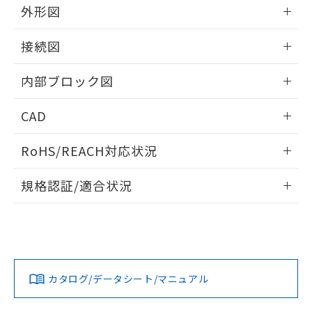
り、2022年1月12日より割愛しておりま
外形図
す。
情報更新：2025/11/04
接続図
情報更新：2025/11/04
内部ブロック図
情報更新：2025/11/04
CAD
ログイン/会員登録いただくと、CADデータをダウンロー
RoHS/REACH対応状況
ドすることができます。
情報更新：2026/7/29
規格認証/適合状況
ログイン/会員登録
EU RoHS
注意事項・凡例
UL認証
CSA認証
CEマーキング
Yes
Yes
Yes
対応状況
対応予定月
※1
※2
ダウンロードデータをご利用いただく前に、以下を必ずお読
みください。
カタログ/データシート/マニュアル
対応済み
ソフトウェアの使用条件
LR型式承認
DNV型式承認
BV型式承認
KR型式承