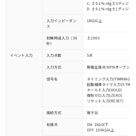
C: ±0.1% rdg±3ディジッ
D: ±0.1% rdg±1ディジッ
入力インピーダン
1MΩ以上
ス
耐瞬時過入力（30
±200V
秒）
イベント入力
入力点数
5点
※1 対応状況
入力方式
無電圧接点/NPNオープンコ
対応済み：EU RoHS指令（10物質）の
非含有に対応した製品が提供可能な商品で
信号名
タイミング入力(TIMMING)
す。
起動補償タイマ入力(S-TMR)
ホールド入力(HOLD)
対応予定：EU RoHS指令（10物質）の非含
ご利用条件
強制ゼロ入力(ZERO)
有に対応した製品に切り替える予定のある
リセット入力(RESET)
商品です。
対応予定なし：EU RoHS指令（10物質）の
接続方式
端子台
以下の条件をお読みいただき、同意のうえ
非含有に非対応の商品で、対応品を出す予
ご利用ください。
定はありません。
有接点
ON: 1kΩ以下
調査・確認中：EU RoHS指令（10物質）の
OFF: 100kΩ以上
本サービスは、当社制御機器事業取扱
※1 中国RoHS○×表
非含有の対応状況を調査中または確認中の