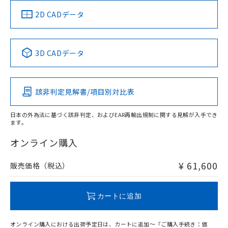
（イギリス
（ノルウェー
（フランス
（韓国
船舶規格）
船舶規格）
船舶規格）
船舶規格
中国 RoHS
注意事項・凡例
2D CADデータ
端子配置
No
No
No
No
中国 RoHS表
※1 ※2
3D CADデータ
この製品の規格認証/適合状況ページへ
Pb
Hg
Cd
Cr(VI)
その他の認証はこちらのページからご検索ください
該非判定見解書/項目別対比表
X
O
O
O
日本の外為法に基づく該非判定、およびEAR再輸出規制に関する見解が入手でき
ます。
"対応済み"や非含有の記載がされた商品であっても、流通
在庫等で未対応品が混在する可能性があります。
オンライン購入
非含有品が必要な際は、弊社営業部門もしくは販売店へお
問い合わせください。
¥ 61,600
販売価格（税込）
この製品のRoHS/REACH対応状況ページへ
カートに追加
オンライン購入における出荷予定日は、カートに追加～「ご購入手続き：価