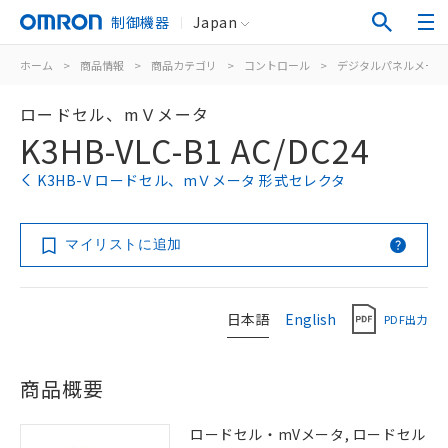
制御機器
Japan
ホーム
>
商品情報
>
商品カテゴリ
>
コントロール
>
デジタルパネルメータ
ロードセル、mＶメータ
K3HB-VLC-B1 AC/DC24
K3HB-V ロードセル、mＶメータ 形式セレクタ
マイリストに追加
日本語
English
PDF出力
商品概要
ロードセル・mVメータ, ロードセル