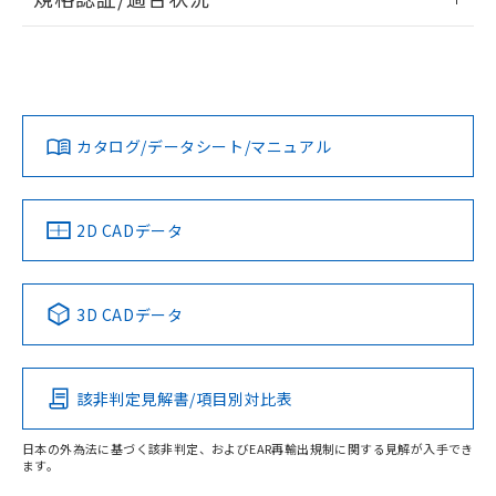
ログイン/会員登録
K3HB-RPB-FLK1AT11 AC100-240のRoHS対応状況について
UL認証
CSA認証
CEマーキング適合
は、営業部門もしくは販売店にお問い合わせください。
Yes
Yes
Yes
この製品のRoHS/REACH対応状況ページへ
ダウンロードデータをご利用いただく前に、以下を必ずお読
みください。
カタログ/データシート/マニュアル
ソフトウェアの使用条件
LR型式承認
DNV型式承認
BV型式承認
KR型式承
（イギリス
（ノルウェー
（フランス
（韓国
船舶規格）
船舶規格）
船舶規格）
船舶規格
2D CADデータ
端子配置
No
No
No
No
3D CADデータ
この製品の規格認証/適合状況ページへ
その他の認証はこちらのページからご検索ください
該非判定見解書/項目別対比表
日本の外為法に基づく該非判定、およびEAR再輸出規制に関する見解が入手でき
ます。