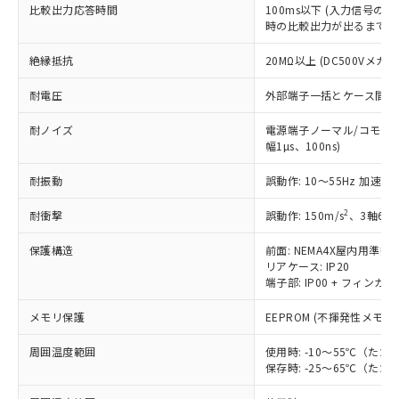
「○」：最大均質材料含有率が中国RoHSの
非該当品：ライセンス料など無形物で、有
比較出力応答時間
100ms以下 (入力信号の
す。
基準値以下であることを示します。
害物質有無と関係のない商品です。
時の比較出力が出るまでの
当社制御機器事業取扱商品の中には、
「×」：最大均質材料含有率が中国RoHSの
仕入先様の事情により、非含有部品として
本サービスの対象外となる商品もある
基準値を超えていることを示します。
いたものが、含有品と判明した場合などや
絶縁抵抗
20MΩ以上 (DC500Vメガに
当社は、これら貴社製品のうち、外国
ことをご了承ください。
「－」：未確認です。当社販売部門へお問
むを得ず変更することがあります。
為替および外国貿易法に定める商品
在庫状況および標準価格照会結果は、
い合わせください。
耐電圧
外部端子一括とケース間: AC2
（以下｢規制貨物等」という）を輸出
記載している更新日時点での社内デー
*EU RoHS指令（10物質）：
または国外への提供する場合は、日本
記
タに基づき作成されるものであり、閲
説明
耐ノイズ
電源端子ノーマル/コモンモー
鉛(Pb) 1000ppm以下、 水銀(Hg) 1000ppm以下、 カド
*中国RoHS10物質の基準値 (GB/T26572)：
国政府の輸出許可(または役務取引許
号
覧された時点での実際の在庫および標
ミウム(Cd) 100ppm以下、
幅1µs、100ns)
Pb(鉛) :1000ppm、 Hg(水銀) : 1000ppm、 Cd(カドミウ
可)を取得するなどの必要な手続きを
六価クロム(Cr(Ⅵ)) 1000ppm以下、ポリ臭化ビフェニル
ム) : 100ppm、
準価格とは異なる場合があることをご
類(PBB) 1000ppm以下、ポリ臭化ジフェニルエーテル類
Cr(Ⅵ)(六価クロム) : 1000ppm、 PBBs(ポリ臭化ビフェ
とります。
了承ください。
耐振動
誤動作: 10～55Hz 加速度 5
(PBDE) 1000ppm以下、フタル酸ビス(2-エチルヘキシ
○
一定数以上の在庫あり
ニル類) : 1000ppm、 PBDEs(ポリ臭化ジフェニルエーテ
当社は規制貨物を破棄する場合は、完
ル) (DEHP)(別名：DOP) 1000ppm以下、フタル酸ブチ
正式な納期状況および標準価格はお客
ル類) : 1000ppm、
ルベンジル（BBP） 1000ppm以下、フタル酸ジブチル
全に破砕するなど、違法に輸出されな
DBP(フタル酸ジブチル) : 1000ppm、 DIBP(フタル酸ジ
2
耐衝撃
誤動作: 150m/s
、3軸6方
様のお取引先、またはお客様担当のオ
（DBP） 1000ppm以下、フタル酸ジイソブチル
イソブチル) : 1000ppm、 BBP(フタル酸ブチルベンジ
△
一定数には満たないが在庫あり
いよう必要な手段を講じます。
ムロン制御機器販売店・当社販売員に
(DIBP) 1000ppm以下
ル) : 1000ppm、
当社は貴社製品を、核兵器、ミサイ
保護構造
前面: NEMA4X屋内用準拠(I
但し、RoHS指令で産業用監視および制御機器に対する
DEHP(フタル酸ビス(2-エチルヘキシル)) : 1000ppm
ご相談ください。
適用除外項目は除く。
リアケース: IP20
ル、化学兵器、生物兵器またはその他
－
在庫なし(最新の在庫状況につ
オムロン制御機器販売店や当社販売拠
フタル酸エステル類の４物質については閾値を超える意
端子部: IP00 + フィンガー
武器並びにこれらの製造装置等に一切
いては、お客様のお取引先、ま
図的な使用がないことを確認しています。
点は「
販売ネットワーク
」をご確認
※2 環境保護使用期限
使用いたしません。
たはお客様担当のオムロン制御
ください。
メモリ保護
EEPROM (不揮発性メモリ
当社は、貴社製品を第三者に販売する
機器販売店・当社販売員にご確
在庫状況および標準価格結果を当社の
※2 対応予定月
「ｅ」：有害物質（10物質）のすべてが基
場合は、上記1、2および3の内容を当
認ください)
事前の承諾なく第三者に漏洩または開
周囲温度範囲
使用時: -10～55℃（
準値以下であることを示します。
該第三者に通知します。また当社は、
示しないようお願いします。
保存時: -25～65℃（
部品在庫の切り替え状況などにより、予定
「10」：通常の使用状況下において有害物
販売先および販売に係わる関係者が違
マイパーツ機能（部品リスト作成サー
空
受注生産機種、また在庫状況の
月が前後することがあります。
質が外部に漏えいし、環境に深刻な影響を