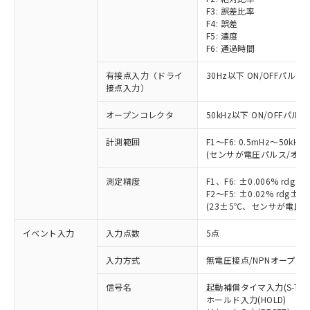
F3: 誤差比率
F4: 誤差
F5: 濃度
F6: 通過時間
有接点入力（ドライ
30Hz以下 ON/OFFパルス
接点入力）
オープンコレクタ
50kHz以下 ON/OFFパルス
計測範囲
F1～F6: 0.5mHz～50kHz
(センサが電圧パルス/オー
測定精度
F1、F6: ±0.006% rd
F2～F5: ±0.02% rdg
(23±5℃、センサが電圧
イベント入力
入力点数
5点
入力方式
無電圧接点/NPNオープン
信号名
起動補償タイマ入力(S-TMR
ホールド入力(HOLD)