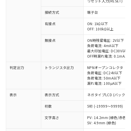
リセット入力(RESET)
接続方式
端子台
有接点
ON: 1kΩ以下
OFF: 100kΩ以上
無接点
ON時残留電圧: 2V以下
※1 対応状況
負荷電流: 4mA以下
最大印加電圧: DC30V以下
OFF時漏れ電流: 0.1mA以
対応済み：EU RoHS指令（10物質）の
非含有に対応した製品が提供可能な商品で
判定出力
トランジスタ出力
NPNオープンコレクタ
す。
負荷電圧: DC24V以下
対応予定：EU RoHS指令（10物質）の非含
負荷電流: 50mA以下
ご利用条件
有に対応した製品に切り替える予定のある
漏れ電流: 100µA以下
商品です。
表示
表示方式
ネガタイプLCD (バックラ
対応予定なし：EU RoHS指令（10物質）の
以下の条件をお読みいただき、同意のうえ
非含有に非対応の商品で、対応品を出す予
ご利用ください。
桁数
5桁 (-19999～99999)
定はありません。
調査・確認中：EU RoHS指令（10物質）の
本サービスは、当社制御機器事業取扱
文字高さ
PV: 14.2mm (緑色/赤色切
※1 中国RoHS○×表
非含有の対応状況を調査中または確認中の
商品の当社在庫状況および標準価格
SV: 4.9mm (緑色)
商品です。
(税抜)を提供させていただくもので