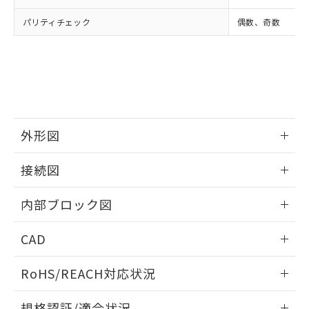
パリティチェック
偶数、奇数
外形図
情報更新：2025/11/04
接続図
情報更新：2025/11/04
内部ブロック図
情報更新：2025/11/04
CAD
ログイン/会員登録いただくと、CADデータをダウンロー
RoHS/REACH対応状況
ドすることができます。
情報更新：2026/7/29
規格認証/適合状況