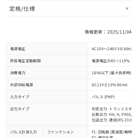
定格/仕様
情報更新：2025/11/04
電源電圧
AC100～240V 50/60Hz
許容電圧変動範囲
電源電圧の85～110%
消費電力
18VA以下 (最大負荷時)
外部供給電源
DC12V±10% 80mA
入力タイプ
パルス (PNP)
出力タイプ
判定出力: トランジスタ
比較出力: HH, H, PASS, L, 
伝送出力: 通信(RS-232C)
パルス計測入力
ファンクション
F1: 回転数/周速度/瞬時流
F2: 絶対比率