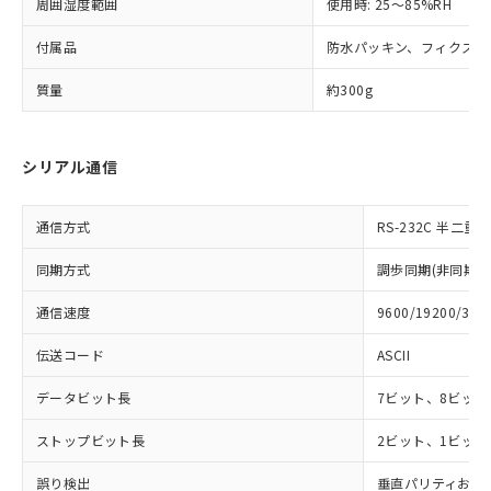
法に輸出するおそれがある場合は、取
周囲湿度範囲
使用時: 25～85%RH
ビス）をご利用いただくには、I-Web
白
情報を公開していない機種
及ぼさない年数を意味します。
り引きをいたしません。
メンバーズにご登録されている必要が
「－」：未確認です。当社販売部門へお問
付属品
防水パッキン、フィクスチ
あります。
い合わせください。
お客様が当ウェブサイト上で当社にご
※3 非含有証明書ダウンロード
質量
約300g
登録された部品リストについて、当社
および当社の共同利用者が、当社の製
下記の非含有証明書をダウンロードするこ
品・サービスに関するお客様との取
とができます。
シリアル通信
合意する
キャンセル
引・商談に必要な範囲で利用すること
をご了承ください。
EU RoHS指令（10物質）の非含有証明書
※当社の共同利用者とは、
"個人情報
通信方式
RS-232C 半二重
51物質の非含有証明書（当社基準）
の共同利用に関して"
の「1.共同利
※本証明書は発行日時点で非含有を証明す
用者の範囲」に記載されている法人を
同期方式
調歩同期(非同期式
るもので、過去に遡って非含有を証明する
指します。
ものではありません。
通信速度
9600/19200/384
また、RoHS指令のフタル酸エステル類４
物質の対応では、対応完了までの期間は出
伝送コード
ASCII
荷製品に未対応品が混在することから備考
欄に対応日を記載しておりました。
データビット長
7ビット、8ビット
既に当社にて対応品への在庫切替を完了
していることから、特段のことがない限
ストップビット長
2ビット、1ビット
り、2022年1月12日より割愛しておりま
す。
誤り検出
垂直パリティおよび