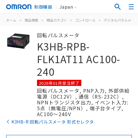
制御機器
Japan
ホーム
>
商品情報
>
商品カテゴリ
>
コントロール
>
デジタルパネルメータ
回転パルスメータ
K3HB-RPB-
FLK1AT11 AC100-
240
2026年01月受注終了
回転パルスメータ, PNP入力, 外部供給
電源（DC12V）, 通信（RS-232C）,
NPNトランジスタ出力, イベント入力:
5点（無電圧/NPN）, 端子台タイプ,
AC100～240V
K3HB-R 回転パルスメータ 形式セレクタ