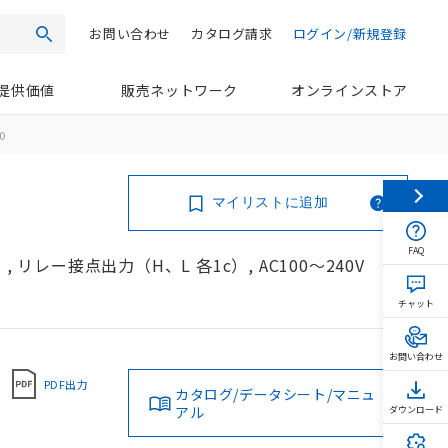
お問い合わせ
カタログ請求
ログイン/新規登録
検索
提供価値
販売ネットワーク
オンラインストア
0
マイリストに追加
FAQ
リレー接点出力（H、L 各1c）, AC100～240V
チャット
お問い合わせ
PDF出力
カタログ/データシート/マニュ
アル
ダウンロード