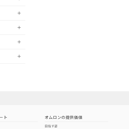
025/11/04
025/11/04
2026/7/29
状況ページへ
ート
オムロンの提供価値
目指す姿