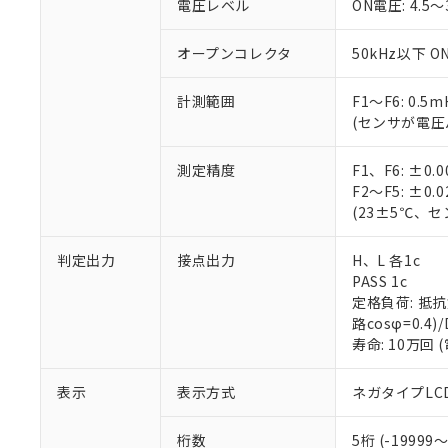
電圧レベル
ON電圧: 4.5
オープンコレクタ
50kHz以下 O
計測範囲
F1～F6: 0.5
(センサが電圧
※1 対応状況
測定精度
F1、F6: ±0
対応済み：EU
F2～F5: ±0
対応予定：EU R
(23±5℃、
対応予定なし：EU
調査・確認中：EU
ご利用条件
判定出力
接点出力
H、L 各1c
非該当品：ライセ
PASS 1c
※1 中国RoHS
仕入先様の事情に
定格負荷: 抵抗負荷
があります。
以下の条件をお読
路cosφ=0.4)/
「○」：最大均質
寿命: 10万回 
「×」：最大均質
本サービスは
当社は、これ
*EU RoHS指令（10物
「－」：未確認で
鉛(Pb) 1000ppm以下、
くものです。
う）を輸出ま
記
説明
六価クロム(Cr(Ⅵ)) 1
表示
表示方式
ネガタイプLC
当社制御機器
などの必要な
フタル酸ビス(2-エチルヘ
号
*中国RoHS10物質の基準値 
ル（DBP） 1000ppm
在庫状況およ
当社は規制貨
Pb(鉛) :1000ppm、 Hg
但し、RoHS指令で産
のであり、閲
桁数
5桁 (-19999～
ます。
Cr(Ⅵ)(六価クロム) : 
フタル酸エステル類の４