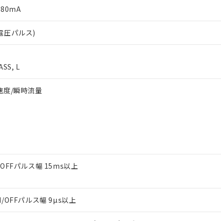
 80mA
/電圧パルス)
SS, L
周速度/瞬時流量
/OFFパルス幅 15ms以上
N/OFFパルス幅 9µs以上