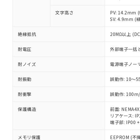
○
一定数以
DBP(フタル酸ジブチル) :
い。
当社は貴社製
DEHP(フタル酸ビス(2-エ
正式な納期状
置等に一切使
文字高さ
PV: 14.2m
当社販売員に
※2 対応予定月
△
一定数に
当社は、貴社
SV: 4.9mm (
オムロン制御
また当社は、
※2 環境保護使
在庫状況およ
部品在庫の切り替
たしません。
－
在庫なし
絶縁抵抗
20MΩ以上 (D
す。
「ｅ」：有害物質
機器販売
マイパーツ機
「10」：通常の
耐電圧
外部端子一括とケー
ている必要が
味します。
空
受注生産
お客様が当ウ
※3 非含有証明
「－」：未確認で
白
が、当社の製
耐ノイズ
電源端子ノーマル
さい。
下記の非含有証明
※当社の共同
耐振動
誤動作: 10～5
いる法人を指
EU RoHS指令（
51物質の非含有証
耐衝撃
誤動作: 100m/
※本証明書は発行
また、RoHS指
保護構造
前面: NEMA4
混在することから
リアケース: IP
既に当社にて対応
端子部: IP00
り割愛しておりま
メモリ保護
EEPROM (