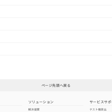
情報更新：2
情報更新：2
ードすることができます。
情報更新：
ログイン/会員登録
については、営業部門もしくは販売店にお問い合わせください。
合
CCC認証
電波法
みください。
この製品のRoHS/REACH対応
N/A
N/A
ページ先頭へ戻る
型式承認
NK型式承認
ABS型式承認
韓国
（日本
（アメリカ
ソリューション
サービスサポ
舶規格）
船舶規格）
船舶規格）
解決提案
テスト機貸出