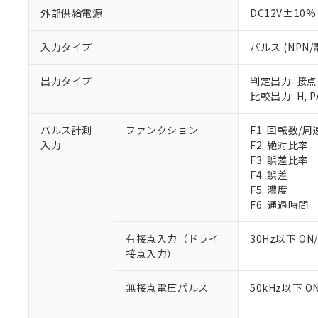
外部供給電源
DC12V±10%
入力タイプ
パルス (NPN
出力タイプ
判定出力: 接点
比較出力: H, PA
パルス計測
ファンクション
F1: 回転数/
入力
F2: 絶対比率
F3: 誤差比率
F4: 誤差
F5: 濃度
F6: 通過時間
有接点入力（ドライ
30Hz以下 ON
接点入力）
無接点電圧パルス
50kHz以下 O