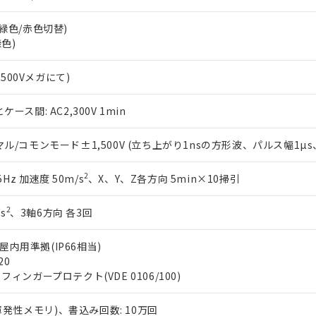
上の在庫あり
 1000ppm、 DIBP(フタル酸ジイソブチル) : 1000ppm、 BBP(フタル酸ブチルベンジル) :
品を、核兵器、ミサイル、化学兵器、生物兵器またはその他武器並
チルヘキシル)) : 1000ppm
況および標準価格はお客様のお取引先、またはお客様担当のオムロ
用いたしません。
m (緑色/赤色切替)
ご相談ください。
は満たないが在庫あり
製品を第三者に販売する場合は、上記1、2および3の内容を当該第
緑色)
機器販売店や当社販売拠点は「
販売ネットワーク
」をご確認くだ
販売先および販売に係わる関係者が違法に輸出するおそれがある場
用期限
び標準価格結果を当社の事前の承諾なく第三者に漏洩または開示し
え状況などにより、予定月が前後することがあります。
(最新の在庫状況については、お客様のお取引先、またはお客様担当
C500Vメガにて)
（10物質）のすべてが基準値以下であることを示します。
店・当社販売員にご確認ください)
能（部品リスト作成サービス）をご利用いただくには、I-Webメン
使用状況下において有害物質が外部に漏えいし、環境に深刻な影響を
ス間: AC2,300V 1min
あります。
機種、また在庫状況の情報を公開していない機種
ェブサイト上で当社にご登録された部品リストについて、当社およ
書ダウンロード
す。当社販売部門へお問い合わせください。
品・サービスに関するお客様との取引・商談に必要な範囲で利用す
/コモンモード±1,500V (立ち上がり1nsの方形波、パルス幅1µs、1
合意する
キャンセル
書をダウンロードすることができます。
利用者とは、
"個人情報の共同利用に関して"
の「1.共同利用者の
2
5Hz 加速度 50m/s
、X、Y、Z各方向 5min×10掃引
します。
10物質）の非含有証明書
明書（当社基準）
2
s
、3軸6方向 各3回
日時点で非含有を証明するもので、過去に遡って非含有を証明するも
令のフタル酸エステル類４物質の対応では、対応完了までの期間は出
X屋内用準拠(IP66相当)
備考欄に対応日を記載しておりました。
20
品への在庫切替を完了していることから、特段のことがない限り、20
 + フィンガープロテクト(VDE 0106/100)
す。
不揮発性メモリ)、書込み回数: 10万回