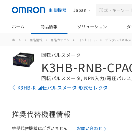
制御機器
Japan
ホーム
商品情報
ソリューション
ダ
ホーム
>
商品情報
>
商品カテゴリ
>
コントロール
>
デジタルパネルメ
回転パルスメータ
K3HB-RNB-CPAC
回転パルスメータ, NPN入力/電圧パルス入力
K3HB-R 回転パルスメータ 形式セレクタ
推奨代替機種情報
推奨代替機種はございません。
お問い合わせ