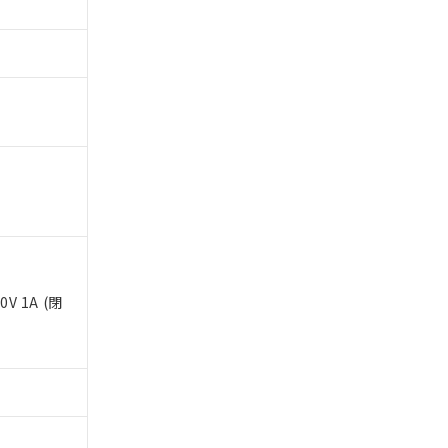
。
商品です。
定はありません。
商品です。
を得ず変更すること
0V 1A (閉
を提供させていただ
規制貨物等」とい
引許可)を取得する
BDE) 1000ppm以下、
をご了承ください。
0ppm以下、フタル酸ジブチ
基づき作成されるも
う必要な手段を講じ
ことをご了承くださ
) : 1000ppm、