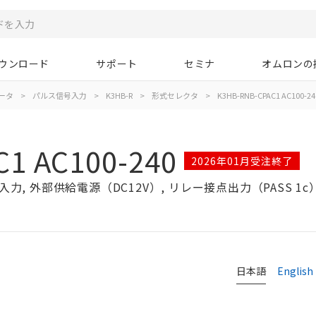
ウンロード
サポート
セミナ
オムロンの
ータ
>
パルス信号入力
>
K3HB-R
>
形式セレクタ
>
K3HB-RNB-CPAC1 AC100-24
1 AC100-240
2026年01月受注終了
, 外部供給電源（DC12V）, リレー接点出力（PASS 1c）, 
日本語
English