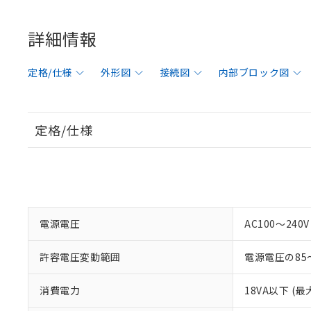
詳細情報
定格/仕様
外形図
接続図
内部ブロック図
定格/仕様
電源電圧
AC100～240V 
許容電圧変動範囲
電源電圧の85
消費電力
18VA以下 (