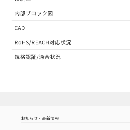
内部ブロック図
CAD
ログイン/会員登録いただくと、CADデータをダウンロ
RoHS/REACH対応状況
規格認証/適合状況
K3HB-RNB-CPAC1 AC100-240のRoHS対応状況
UL認証
CSA認証
CEマーキング適
ダウンロードデータをご利用いただく前に、以下を必ずお読
Yes
Yes
Yes
ソフトウェアの使用条件
LR型式承認
DNV型式承認
BV型式承認
KR
（イギリス
（ノルウェー
（フランス
（
お知らせ・最新情報
船舶規格）
船舶規格）
船舶規格）
船