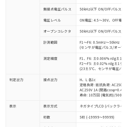
無接点電圧パルス
50kHz以下 ON/OFFパルス幅 
電圧レベル
ON電圧: 4.5～30V、OFF電圧
オープンコレクタ
50kHz以下 ON/OFFパルス幅 
計測範囲
F1～F6: 0.5mHz～50kHz
(センサが電圧パルス/オープ
※1 対応状況
測定精度
F1、F6: ±0.006% rdg±
対応済み：EU RoHS指令（10物質）の
F2～F5: ±0.02% rdg±1
非含有に対応した製品が提供可能な商品で
(23±5℃、センサが電圧パ
す。
判定出力
接点出力
H、L 各1c
対応予定：EU RoHS指令（10物質）の非含
ご利用条件
定格負荷: 抵抗負荷: AC250V 5A
有に対応した製品に切り替える予定のある
AC250V 1A (閉路cosφ=0.4)/D
商品です。
寿命: 10万回 (電気的)/500万
対応予定なし：EU RoHS指令（10物質）の
以下の条件をお読みいただき、同意のうえ
非含有に非対応の商品で、対応品を出す予
表示
表示方式
ネガタイプLCD (バックライ
ご利用ください。
定はありません。
調査・確認中：EU RoHS指令（10物質）の
桁数
5桁 (-19999～99999)
本サービスは、当社制御機器事業取扱
※1 中国RoHS○×表
非含有の対応状況を調査中または確認中の
商品の当社在庫状況および標準価格