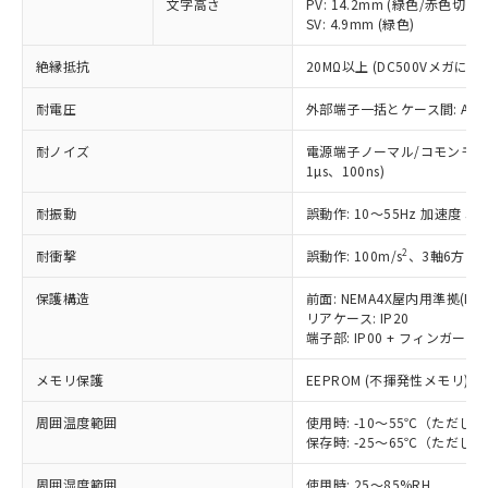
商品です。
文字高さ
PV: 14.2mm (緑色/赤色切替)
(税抜)を提供させていただくもので
「○」：最大均質材料含有率が中国RoHSの
SV: 4.9mm (緑色)
非該当品：ライセンス料など無形物で、有
す。
基準値以下であることを示します。
害物質有無と関係のない商品です。
当社制御機器事業取扱商品の中には、
絶縁抵抗
20MΩ以上 (DC500Vメガにて)
「×」：最大均質材料含有率が中国RoHSの
仕入先様の事情により、非含有部品として
本サービスの対象外となる商品もある
基準値を超えていることを示します。
いたものが、含有品と判明した場合などや
当社は、これら貴社製品のうち、外国
ことをご了承ください。
耐電圧
外部端子一括とケース間: AC2,3
「－」：未確認です。当社販売部門へお問
むを得ず変更することがあります。
為替および外国貿易法に定める商品
在庫状況および標準価格照会結果は、
い合わせください。
（以下｢規制貨物等」という）を輸出
耐ノイズ
電源端子ノーマル/コモンモード
記載している更新日時点での社内デー
*EU RoHS指令（10物質）：
または国外への提供する場合は、日本
1µs、100ns)
記
タに基づき作成されるものであり、閲
説明
鉛(Pb) 1000ppm以下、 水銀(Hg) 1000ppm以下、 カド
*中国RoHS10物質の基準値 (GB/T26572)：
国政府の輸出許可(または役務取引許
号
覧された時点での実際の在庫および標
ミウム(Cd) 100ppm以下、
Pb(鉛) :1000ppm、 Hg(水銀) : 1000ppm、 Cd(カドミウ
耐振動
誤動作: 10～55Hz 加速度 50m
可)を取得するなどの必要な手続きを
六価クロム(Cr(Ⅵ)) 1000ppm以下、ポリ臭化ビフェニル
ム) : 100ppm、
準価格とは異なる場合があることをご
類(PBB) 1000ppm以下、ポリ臭化ジフェニルエーテル類
Cr(Ⅵ)(六価クロム) : 1000ppm、 PBBs(ポリ臭化ビフェ
とります。
了承ください。
(PBDE) 1000ppm以下、フタル酸ビス(2-エチルヘキシ
○
一定数以上の在庫あり
ニル類) : 1000ppm、 PBDEs(ポリ臭化ジフェニルエーテ
2
耐衝撃
誤動作: 100m/s
、3軸6方向 
当社は規制貨物を破棄する場合は、完
ル) (DEHP)(別名：DOP) 1000ppm以下、フタル酸ブチ
正式な納期状況および標準価格はお客
ル類) : 1000ppm、
ルベンジル（BBP） 1000ppm以下、フタル酸ジブチル
全に破砕するなど、違法に輸出されな
DBP(フタル酸ジブチル) : 1000ppm、 DIBP(フタル酸ジ
様のお取引先、またはお客様担当のオ
（DBP） 1000ppm以下、フタル酸ジイソブチル
保護構造
前面: NEMA4X屋内用準拠(IP6
イソブチル) : 1000ppm、 BBP(フタル酸ブチルベンジ
△
一定数には満たないが在庫あり
いよう必要な手段を講じます。
ムロン制御機器販売店・当社販売員に
(DIBP) 1000ppm以下
ル) : 1000ppm、
リアケース: IP20
当社は貴社製品を、核兵器、ミサイ
但し、RoHS指令で産業用監視および制御機器に対する
DEHP(フタル酸ビス(2-エチルヘキシル)) : 1000ppm
ご相談ください。
端子部: IP00 + フィンガープロテ
適用除外項目は除く。
ル、化学兵器、生物兵器またはその他
－
在庫なし(最新の在庫状況につ
オムロン制御機器販売店や当社販売拠
フタル酸エステル類の４物質については閾値を超える意
武器並びにこれらの製造装置等に一切
いては、お客様のお取引先、ま
図的な使用がないことを確認しています。
メモリ保護
EEPROM (不揮発性メモリ)、
点は「
販売ネットワーク
」をご確認
※2 環境保護使用期限
使用いたしません。
たはお客様担当のオムロン制御
ください。
当社は、貴社製品を第三者に販売する
周囲温度範囲
使用時: -10～55℃（ただ
機器販売店・当社販売員にご確
在庫状況および標準価格結果を当社の
※2 対応予定月
「ｅ」：有害物質（10物質）のすべてが基
保存時: -25～65℃（ただ
場合は、上記1、2および3の内容を当
認ください)
事前の承諾なく第三者に漏洩または開
準値以下であることを示します。
該第三者に通知します。また当社は、
示しないようお願いします。
周囲湿度範囲
使用時: 25～85%RH
部品在庫の切り替え状況などにより、予定
「10」：通常の使用状況下において有害物