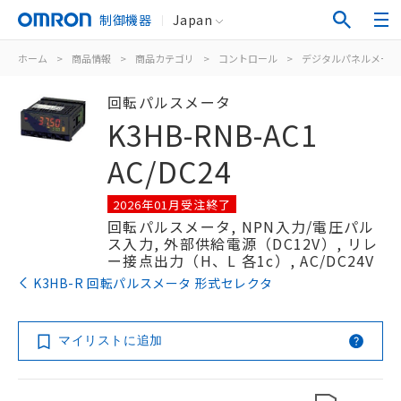
制御機器
Japan
ホーム
>
商品情報
>
商品カテゴリ
>
コントロール
>
デジタルパネルメータ
回転パルスメータ
K3HB-RNB-AC1
AC/DC24
2026年01月受注終了
回転パルスメータ, NPN入力/電圧パル
ス入力, 外部供給電源（DC12V）, リレ
ー接点出力（H、L 各1c）, AC/DC24V
K3HB-R 回転パルスメータ 形式セレクタ
マイリストに追加