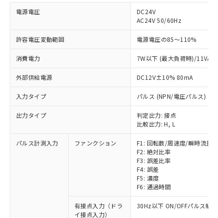
電源電圧
DC24V
AC24V 50/60Hz
許容電圧変動範囲
電源電圧の85～110%
消費電力
7W以下 (最大負荷時)/11VA
外部供給電源
DC12V±10% 80mA
入力タイプ
パルス (NPN/電圧パルス)
出力タイプ
判定出力: 接点
比較出力: H, L
パルス計測入力
ファンクション
F1: 回転数/周速度/瞬時流量
F2: 絶対比率
F3: 誤差比率
F4: 誤差
F5: 濃度
F6: 通過時間
有接点入力（ドラ
30Hz以下 ON/OFFパルス幅 
イ接点入力）