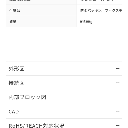
販売先および販売に係わる関係者が違
マイパーツ機能（部品リスト作成サー
空
受注生産機種、また在庫状況の
月が前後することがあります。
質が外部に漏えいし、環境に深刻な影響を
法に輸出するおそれがある場合は、取
ビス）をご利用いただくには、I-Web
白
情報を公開していない機種
付属品
防水パッキン、フィクスチャ
及ぼさない年数を意味します。
り引きをいたしません。
メンバーズにご登録されている必要が
「－」：未確認です。当社販売部門へお問
あります。
質量
約300g
い合わせください。
お客様が当ウェブサイト上で当社にご
※3 非含有証明書ダウンロード
登録された部品リストについて、当社
および当社の共同利用者が、当社の製
下記の非含有証明書をダウンロードするこ
品・サービスに関するお客様との取
とができます。
合意する
キャンセル
引・商談に必要な範囲で利用すること
をご了承ください。
EU RoHS指令（10物質）の非含有証明書
※当社の共同利用者とは、
"個人情報
51物質の非含有証明書（当社基準）
外形図
の共同利用に関して"
の「1.共同利
※本証明書は発行日時点で非含有を証明す
用者の範囲」に記載されている法人を
るもので、過去に遡って非含有を証明する
情報更新：2025/11/04
指します。
接続図
ものではありません。
また、RoHS指令のフタル酸エステル類４
情報更新：2025/11/04
内部ブロック図
物質の対応では、対応完了までの期間は出
荷製品に未対応品が混在することから備考
情報更新：2025/11/04
欄に対応日を記載しておりました。
CAD
既に当社にて対応品への在庫切替を完了
していることから、特段のことがない限
ログイン/会員登録いただくと、CADデータをダウンロー
RoHS/REACH対応状況
り、2022年1月12日より割愛しておりま
ドすることができます。