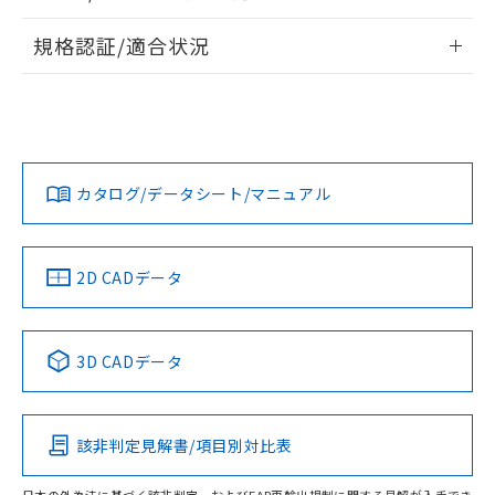
す。
情報更新：
規格認証/適合状況
ログイン/会員登録
K3HB-RNB-AC1 AC/DC24のRoHS対応状況については、営業
UL認証
CSA認証
CEマーキング適合
部門もしくは販売店にお問い合わせください。
Yes
Yes
Yes
この製品のRoHS/REACH対応状況ページへ
ダウンロードデータをご利用いただく前に、以下を必ずお読
みください。
カタログ/データシート/マニュアル
ソフトウェアの使用条件
LR型式承認
DNV型式承認
BV型式承認
KR型式承
（イギリス
（ノルウェー
（フランス
（韓国
船舶規格）
船舶規格）
船舶規格）
船舶規格
2D CADデータ
端子配置
No
No
No
No
3D CADデータ
この製品の規格認証/適合状況ページへ
その他の認証はこちらのページからご検索ください
該非判定見解書/項目別対比表