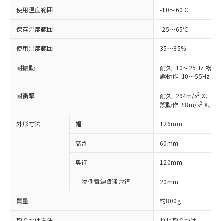
51物質の非含有証明書（当社基準）
の共同利用に関して"
の「1.共同利
使用温度範囲
-10～60℃
※本証明書は発行日時点で非含有を証明す
用者の範囲」に記載されている法人を
るもので、過去に遡って非含有を証明する
保存温度範囲
-25～65℃
指します。
ものではありません。
また、RoHS指令のフタル酸エステル類４
使用湿度範囲
35～85%
物質の対応では、対応完了までの期間は出
耐振動
荷製品に未対応品が混在することから備考
耐久: 10～25Hz 複
誤動作: 10～55Hz 
欄に対応日を記載しておりました。
既に当社にて対応品への在庫切替を完了
2
耐衝撃
耐久: 294m/s
X、Y、
していることから、特段のことがない限
2
誤動作: 98m/s
X、Y
り、2022年1月12日より割愛しておりま
す。
外形寸法
幅
126mm
高さ
60mm
奥行
120mm
一次側電線貫通穴径
20mm
質量
約800g
取りつけ方法
ねじ取りつけ