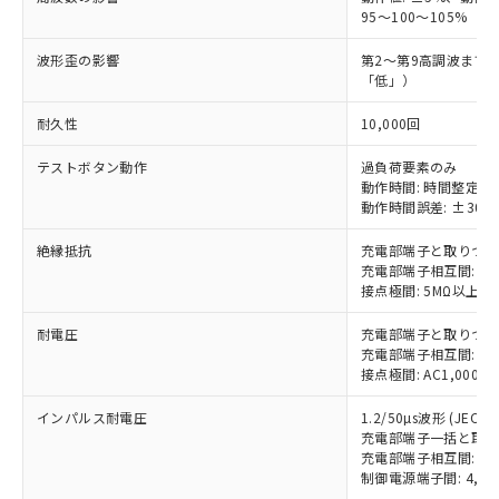
とります。
了承ください。
(PBDE) 1000ppm以下、フタル酸ビス(2-エチルヘキシ
○
一定数以上の在庫あり
ニル類) : 1000ppm、 PBDEs(ポリ臭化ジフェニルエーテ
95～100～105%
当社は規制貨物を破棄する場合は、完
ル) (DEHP)(別名：DOP) 1000ppm以下、フタル酸ブチ
正式な納期状況および標準価格はお客
ル類) : 1000ppm、
ルベンジル（BBP） 1000ppm以下、フタル酸ジブチル
全に破砕するなど、違法に輸出されな
DBP(フタル酸ジブチル) : 1000ppm、 DIBP(フタル酸ジ
様のお取引先、またはお客様担当のオ
波形歪の影響
（DBP） 1000ppm以下、フタル酸ジイソブチル
第2～第9高調波まで
イソブチル) : 1000ppm、 BBP(フタル酸ブチルベンジ
△
一定数には満たないが在庫あり
いよう必要な手段を講じます。
ムロン制御機器販売店・当社販売員に
(DIBP) 1000ppm以下
ル) : 1000ppm、
「低」）
当社は貴社製品を、核兵器、ミサイ
但し、RoHS指令で産業用監視および制御機器に対する
DEHP(フタル酸ビス(2-エチルヘキシル)) : 1000ppm
ご相談ください。
適用除外項目は除く。
ル、化学兵器、生物兵器またはその他
－
在庫なし(最新の在庫状況につ
オムロン制御機器販売店や当社販売拠
耐久性
10,000回
フタル酸エステル類の４物質については閾値を超える意
武器並びにこれらの製造装置等に一切
いては、お客様のお取引先、ま
図的な使用がないことを確認しています。
点は「
販売ネットワーク
」をご確認
※2 環境保護使用期限
使用いたしません。
たはお客様担当のオムロン制御
テストボタン動作
過負荷要素のみ
ください。
当社は、貴社製品を第三者に販売する
動作時間: 時間整定値
機器販売店・当社販売員にご確
在庫状況および標準価格結果を当社の
※2 対応予定月
「ｅ」：有害物質（10物質）のすべてが基
動作時間誤差: ±30%
場合は、上記1、2および3の内容を当
認ください)
事前の承諾なく第三者に漏洩または開
準値以下であることを示します。
該第三者に通知します。また当社は、
示しないようお願いします。
絶縁抵抗
充電部端子と取りつけパ
部品在庫の切り替え状況などにより、予定
「10」：通常の使用状況下において有害物
販売先および販売に係わる関係者が違
マイパーツ機能（部品リスト作成サー
空
受注生産機種、また在庫状況の
充電部端子相互間: 5
月が前後することがあります。
質が外部に漏えいし、環境に深刻な影響を
法に輸出するおそれがある場合は、取
ビス）をご利用いただくには、I-Web
白
情報を公開していない機種
接点極間: 5MΩ以上
及ぼさない年数を意味します。
り引きをいたしません。
メンバーズにご登録されている必要が
「－」：未確認です。当社販売部門へお問
あります。
耐電圧
充電部端子と取りつけパネ
い合わせください。
充電部端子相互間: AC2
お客様が当ウェブサイト上で当社にご
※3 非含有証明書ダウンロード
接点極間: AC1,000V
登録された部品リストについて、当社
および当社の共同利用者が、当社の製
インパルス耐電圧
下記の非含有証明書をダウンロードするこ
1.2/50µs波形 (JEC 21
品・サービスに関するお客様との取
充電部端子一括と取りつけ
とができます。
合意する
キャンセル
引・商談に必要な範囲で利用すること
充電部端子相互間: 4,5
をご了承ください。
制御電源端子間: 4,50
EU RoHS指令（10物質）の非含有証明書
※当社の共同利用者とは、
"個人情報