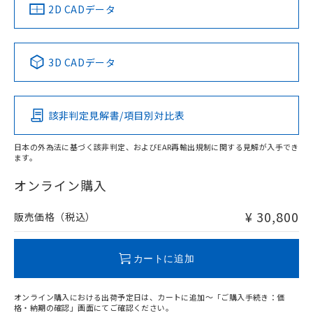
船舶規格）
船舶規格）
船舶規格）
船舶規格
中国 RoHS
注意事項・凡例
2D CADデータ
No
No
No
No
中国 RoHS表
※1 ※2
3D CADデータ
この製品の規格認証/適合状況ページへ
Pb
Hg
Cd
Cr(VI)
その他の認証はこちらのページからご検索ください
該非判定見解書/項目別対比表
X
O
O
O
日本の外為法に基づく該非判定、およびEAR再輸出規制に関する見解が入手でき
ます。
"対応済み"や非含有の記載がされた商品であっても、流通
在庫等で未対応品が混在する可能性があります。
オンライン購入
非含有品が必要な際は、弊社営業部門もしくは販売店へお
問い合わせください。
¥ 30,800
販売価格（税込）
この製品のRoHS/REACH対応状況ページへ
カートに追加
オンライン購入における出荷予定日は、カートに追加～「ご購入手続き：価
格・納期の確認」画面にてご確認ください。