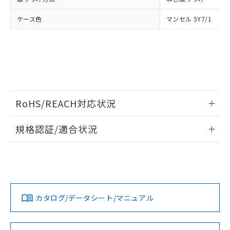
ケース色
マンセル 5Y7/1
RoHS/REACH対応状況
情報更新：2026/7/29
規格認証/適合状況
EU RoHS
注意事項・凡例
UL認証
CSA認証
CEマーキング
No
No
No
対応状況
対応予定月
※1
※2
カタログ/データシート/マニュアル
対応済み
LR型式承認
DNV型式承認
BV型式承認
KR型式承
（イギリス
（ノルウェー
（フランス
（韓国