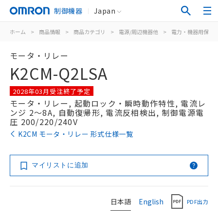
制御機器
Japan
ホーム
>
商品情報
>
商品カテゴリ
>
電源/周辺機器他
>
電力・機器用保護
モータ・リレー
K2CM-Q2LSA
2028年03月受注終了予定
モータ・リレー, 起動ロック・瞬時動作特性, 電流レ
ンジ 2～8A, 自動復帰形, 電流反相検出, 制御電源電
圧 200/220/240V
K2CM モータ・リレー 形式仕様一覧
マイリストに追加
日本語
English
PDF出力