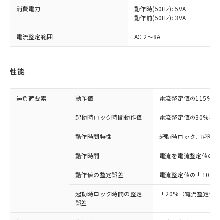
消費電力
動作時(50Hz): 5VA
動作前(50Hz): 3VA
電流整定範囲
AC 2～8A
性能
過負荷要素
動作値
電流整定値の115%
起動時ロック時間動作値
電流整定値の30%以
動作時間特性
起動時ロック、瞬時動
動作時間
電流を電流整定値の10
動作値の整定誤差
電流整定値の±10%
起動時ロック時間の整定
±20%（電流整定値の
※1 対応状況
誤差