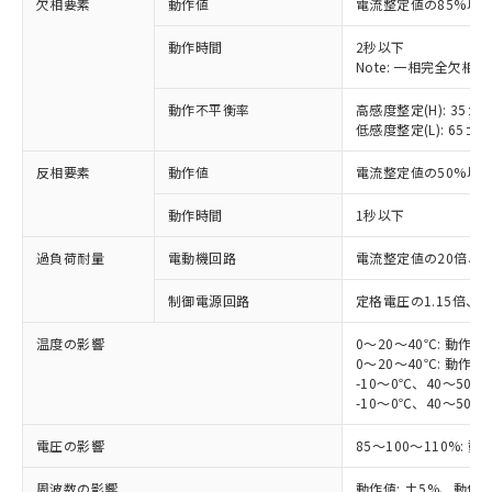
対応済み：EU RoHS指令（10物質）の
欠相要素
動作値
電流整定値の85%以下
非含有に対応した製品が提供可能な商品で
動作時間
2秒以下
す。
Note: 一相完全欠相
対応予定：EU RoHS指令（10物質）の非含
ご利用条件
有に対応した製品に切り替える予定のある
動作不平衡率
高感度整定(H): 35±1
商品です。
低感度整定(L): 65±1
対応予定なし：EU RoHS指令（10物質）の
以下の条件をお読みいただき、同意のうえ
非含有に非対応の商品で、対応品を出す予
反相要素
動作値
電流整定値の50%以
ご利用ください。
定はありません。
調査・確認中：EU RoHS指令（10物質）の
動作時間
1秒以下
本サービスは、当社制御機器事業取扱
※1 中国RoHS○×表
非含有の対応状況を調査中または確認中の
商品の当社在庫状況および標準価格
商品です。
過負荷耐量
電動機回路
電流整定値の20倍、2
(税抜)を提供させていただくもので
「○」：最大均質材料含有率が中国RoHSの
非該当品：ライセンス料など無形物で、有
す。
基準値以下であることを示します。
制御電源回路
定格電圧の1.15倍、
害物質有無と関係のない商品です。
当社制御機器事業取扱商品の中には、
「×」：最大均質材料含有率が中国RoHSの
仕入先様の事情により、非含有部品として
本サービスの対象外となる商品もある
温度の影響
0～20～40℃: 動作値
基準値を超えていることを示します。
いたものが、含有品と判明した場合などや
当社は、これら貴社製品のうち、外国
ことをご了承ください。
0～20～40℃: 動作値
「－」：未確認です。当社販売部門へお問
むを得ず変更することがあります。
為替および外国貿易法に定める商品
在庫状況および標準価格照会結果は、
-10～0℃、40～50℃
い合わせください。
（以下｢規制貨物等」という）を輸出
-10～0℃、40～50℃
記載している更新日時点での社内デー
*EU RoHS指令（10物質）：
または国外への提供する場合は、日本
記
タに基づき作成されるものであり、閲
説明
鉛(Pb) 1000ppm以下、 水銀(Hg) 1000ppm以下、 カド
*中国RoHS10物質の基準値 (GB/T26572)：
国政府の輸出許可(または役務取引許
電圧の影響
85～100～110%: 
号
覧された時点での実際の在庫および標
ミウム(Cd) 100ppm以下、
Pb(鉛) :1000ppm、 Hg(水銀) : 1000ppm、 Cd(カドミウ
可)を取得するなどの必要な手続きを
六価クロム(Cr(Ⅵ)) 1000ppm以下、ポリ臭化ビフェニル
ム) : 100ppm、
準価格とは異なる場合があることをご
類(PBB) 1000ppm以下、ポリ臭化ジフェニルエーテル類
周波数の影響
Cr(Ⅵ)(六価クロム) : 1000ppm、 PBBs(ポリ臭化ビフェ
動作値: ±5%、動作時間