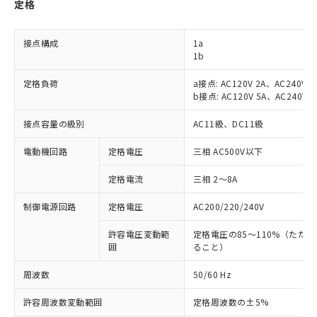
定格
接点構成
1a
1b
定格負荷
a接点: AC120V 2A、AC240V 1
b接点: AC120V 5A、AC240V 2
接点容量の級別
AC11級、DC11級
電動機回路
定格電圧
三相 AC500V以下
定格電流
三相 2～8A
制御電源回路
定格電圧
AC200/220/240V
許容電圧変動範
定格電圧の85～110%（ただ
囲
ること）
周波数
50/60 Hz
許容周波数変動範囲
定格周波数の±5%