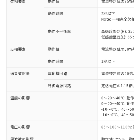
対応済み：EU RoHS指令（10物質）の
欠相要素
動作値
電流整定値の85%以下
非含有に対応した製品が提供可能な商品で
動作時間
2秒以下
す。
Note: 一相完全欠相
対応予定：EU RoHS指令（10物質）の非含
ご利用条件
有に対応した製品に切り替える予定のある
動作不平衡率
高感度整定(H): 35±1
商品です。
低感度整定(L): 65±1
対応予定なし：EU RoHS指令（10物質）の
以下の条件をお読みいただき、同意のうえ
非含有に非対応の商品で、対応品を出す予
反相要素
動作値
電流整定値の50%以
ご利用ください。
定はありません。
調査・確認中：EU RoHS指令（10物質）の
動作時間
1秒以下
本サービスは、当社制御機器事業取扱
※1 中国RoHS○×表
非含有の対応状況を調査中または確認中の
商品の当社在庫状況および標準価格
商品です。
過負荷耐量
電動機回路
電流整定値の20倍、2
(税抜)を提供させていただくもので
「○」：最大均質材料含有率が中国RoHSの
非該当品：ライセンス料など無形物で、有
す。
基準値以下であることを示します。
制御電源回路
定格電圧の1.15倍、
害物質有無と関係のない商品です。
当社制御機器事業取扱商品の中には、
「×」：最大均質材料含有率が中国RoHSの
仕入先様の事情により、非含有部品として
本サービスの対象外となる商品もある
温度の影響
0～20～40℃: 動作値
基準値を超えていることを示します。
いたものが、含有品と判明した場合などや
当社は、これら貴社製品のうち、外国
ことをご了承ください。
0～20～40℃: 動作値
「－」：未確認です。当社販売部門へお問
むを得ず変更することがあります。
為替および外国貿易法に定める商品
在庫状況および標準価格照会結果は、
-10～0℃、40～50℃
い合わせください。
（以下｢規制貨物等」という）を輸出
-10～0℃、40～50℃
記載している更新日時点での社内デー
*EU RoHS指令（10物質）：
または国外への提供する場合は、日本
記
タに基づき作成されるものであり、閲
説明
鉛(Pb) 1000ppm以下、 水銀(Hg) 1000ppm以下、 カド
*中国RoHS10物質の基準値 (GB/T26572)：
国政府の輸出許可(または役務取引許
電圧の影響
85～100～110%: 
号
覧された時点での実際の在庫および標
ミウム(Cd) 100ppm以下、
Pb(鉛) :1000ppm、 Hg(水銀) : 1000ppm、 Cd(カドミウ
可)を取得するなどの必要な手続きを
六価クロム(Cr(Ⅵ)) 1000ppm以下、ポリ臭化ビフェニル
ム) : 100ppm、
準価格とは異なる場合があることをご
類(PBB) 1000ppm以下、ポリ臭化ジフェニルエーテル類
周波数の影響
Cr(Ⅵ)(六価クロム) : 1000ppm、 PBBs(ポリ臭化ビフェ
動作値: ±5%、動作時間