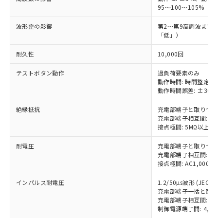
とります。
了承ください。
(PBDE) 1000ppm以下、フタル酸ビス(2-エチルヘキシ
○
一定数以上の在庫あり
ニル類) : 1000ppm、 PBDEs(ポリ臭化ジフェニルエーテ
95～100～105%
当社は規制貨物を破棄する場合は、完
ル) (DEHP)(別名：DOP) 1000ppm以下、フタル酸ブチ
正式な納期状況および標準価格はお客
ル類) : 1000ppm、
ルベンジル（BBP） 1000ppm以下、フタル酸ジブチル
全に破砕するなど、違法に輸出されな
DBP(フタル酸ジブチル) : 1000ppm、 DIBP(フタル酸ジ
様のお取引先、またはお客様担当のオ
波形歪の影響
（DBP） 1000ppm以下、フタル酸ジイソブチル
第2～第9高調波まで
イソブチル) : 1000ppm、 BBP(フタル酸ブチルベンジ
△
一定数には満たないが在庫あり
いよう必要な手段を講じます。
ムロン制御機器販売店・当社販売員に
(DIBP) 1000ppm以下
ル) : 1000ppm、
「低」）
当社は貴社製品を、核兵器、ミサイ
但し、RoHS指令で産業用監視および制御機器に対する
DEHP(フタル酸ビス(2-エチルヘキシル)) : 1000ppm
ご相談ください。
適用除外項目は除く。
ル、化学兵器、生物兵器またはその他
－
在庫なし(最新の在庫状況につ
オムロン制御機器販売店や当社販売拠
耐久性
10,000回
フタル酸エステル類の４物質については閾値を超える意
武器並びにこれらの製造装置等に一切
いては、お客様のお取引先、ま
図的な使用がないことを確認しています。
点は「
販売ネットワーク
」をご確認
※2 環境保護使用期限
使用いたしません。
たはお客様担当のオムロン制御
テストボタン動作
過負荷要素のみ
ください。
当社は、貴社製品を第三者に販売する
動作時間: 時間整定値
機器販売店・当社販売員にご確
在庫状況および標準価格結果を当社の
※2 対応予定月
「ｅ」：有害物質（10物質）のすべてが基
動作時間誤差: ±30%
場合は、上記1、2および3の内容を当
認ください)
事前の承諾なく第三者に漏洩または開
準値以下であることを示します。
該第三者に通知します。また当社は、
示しないようお願いします。
絶縁抵抗
充電部端子と取りつけパ
部品在庫の切り替え状況などにより、予定
「10」：通常の使用状況下において有害物
販売先および販売に係わる関係者が違
マイパーツ機能（部品リスト作成サー
空
受注生産機種、また在庫状況の
充電部端子相互間: 5
月が前後することがあります。
質が外部に漏えいし、環境に深刻な影響を
法に輸出するおそれがある場合は、取
ビス）をご利用いただくには、I-Web
白
情報を公開していない機種
接点極間: 5MΩ以上
及ぼさない年数を意味します。
り引きをいたしません。
メンバーズにご登録されている必要が
「－」：未確認です。当社販売部門へお問
あります。
耐電圧
充電部端子と取りつけパネ
い合わせください。
充電部端子相互間: AC2
お客様が当ウェブサイト上で当社にご
※3 非含有証明書ダウンロード
接点極間: AC1,000V
登録された部品リストについて、当社
および当社の共同利用者が、当社の製
インパルス耐電圧
下記の非含有証明書をダウンロードするこ
1.2/50µs波形 (JEC 21
品・サービスに関するお客様との取
充電部端子一括と取りつけ
とができます。
合意する
キャンセル
引・商談に必要な範囲で利用すること
充電部端子相互間: 4,5
をご了承ください。
制御電源端子間: 4,50
EU RoHS指令（10物質）の非含有証明書
※当社の共同利用者とは、
"個人情報