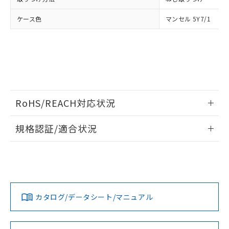
ケース色
マンセル 5Y7/1
RoHS/REACH対応状況
情報更新：2026/7/29
規格認証/適合状況
EU RoHS
注意事項・凡例
UL認証
CSA認証
CEマーキング
No
No
No
対応状況
対応予定月
※1
※2
カタログ/データシート/マニュアル
対応済み
LR型式承認
DNV型式承認
BV型式承認
KR型式承
（イギリス
（ノルウェー
（フランス
（韓国