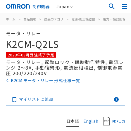
制御機器
Japan
ホーム
>
商品情報
>
商品カテゴリ
>
電源/周辺機器他
>
電力・機器用保護
モータ・リレー
K2CM-Q2LS
2028年03月受注終了予定
モータ・リレー, 起動ロック・瞬時動作特性, 電流レ
ンジ 2～8A, 手動復帰形, 電流反相検出, 制御電源電
圧 200/220/240V
K2CM モータ・リレー 形式仕様一覧
マイリストに追加
日本語
English
PDF出力