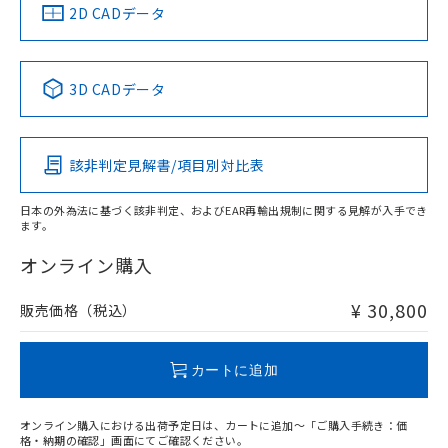
船舶規格）
船舶規格）
船舶規格）
船舶規格
中国 RoHS
注意事項・凡例
2D CADデータ
No
No
No
No
中国 RoHS表
※1 ※2
3D CADデータ
この製品の規格認証/適合状況ページへ
Pb
Hg
Cd
Cr(VI)
その他の認証はこちらのページからご検索ください
該非判定見解書/項目別対比表
X
O
O
O
日本の外為法に基づく該非判定、およびEAR再輸出規制に関する見解が入手でき
ます。
"対応済み"や非含有の記載がされた商品であっても、流通
在庫等で未対応品が混在する可能性があります。
オンライン購入
非含有品が必要な際は、弊社営業部門もしくは販売店へお
問い合わせください。
¥ 30,800
販売価格（税込）
この製品のRoHS/REACH対応状況ページへ
カートに追加
オンライン購入における出荷予定日は、カートに追加～「ご購入手続き：価
格・納期の確認」画面にてご確認ください。