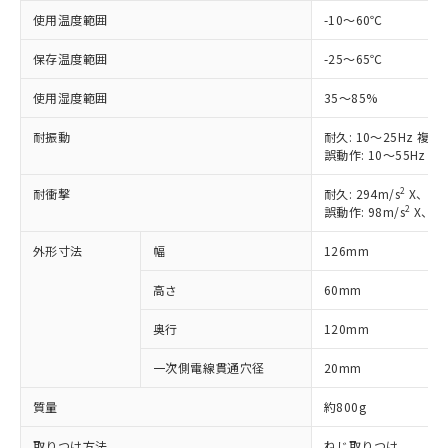
51物質の非含有証明書（当社基準）
の共同利用に関して"
の「1.共同利
使用温度範囲
-10～60℃
※本証明書は発行日時点で非含有を証明す
用者の範囲」に記載されている法人を
るもので、過去に遡って非含有を証明する
保存温度範囲
-25～65℃
指します。
ものではありません。
また、RoHS指令のフタル酸エステル類４
使用湿度範囲
35～85%
物質の対応では、対応完了までの期間は出
耐振動
荷製品に未対応品が混在することから備考
耐久: 10～25Hz 複
誤動作: 10～55Hz 
欄に対応日を記載しておりました。
既に当社にて対応品への在庫切替を完了
2
耐衝撃
耐久: 294m/s
X、Y、
していることから、特段のことがない限
2
誤動作: 98m/s
X、Y
り、2022年1月12日より割愛しておりま
す。
外形寸法
幅
126mm
高さ
60mm
奥行
120mm
一次側電線貫通穴径
20mm
質量
約800g
取りつけ方法
ねじ取りつけ