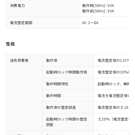
消費電力
動作時(50Hz): 5VA
動作前(50Hz): 3VA
電流整定範囲
AC 2～8A
性能
過負荷要素
動作値
電流整定値の115%
起動時ロック時間動作値
電流整定値の30%以
動作時間特性
起動時ロック、瞬時動
動作時間
電流を電流整定値の10
動作値の整定誤差
電流整定値の±10%
起動時ロック時間の整定
±20%（電流整定値の
※1 対応状況
誤差