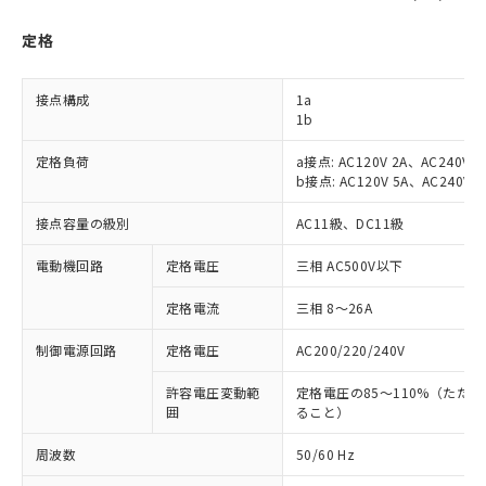
定格
接点構成
1a
1b
定格負荷
a接点: AC120V 2A、AC240V 1
b接点: AC120V 5A、AC240V 2
接点容量の級別
AC11級、DC11級
電動機回路
定格電圧
三相 AC500V以下
定格電流
三相 8～26A
制御電源回路
定格電圧
AC200/220/240V
許容電圧変動範
定格電圧の85～110%（ただ
囲
ること）
周波数
50/60 Hz