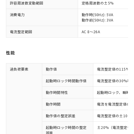
許容周波数変動範囲
定格周波数の±5%
消費電力
動作時(50Hz): 5VA
動作前(50Hz): 3VA
電流整定範囲
AC 8～26A
性能
過負荷要素
動作値
電流整定値の115%
起動時ロック時間動作値
電流整定値の30%以
動作時間特性
起動時ロック、瞬時動
動作時間
電流を電流整定値の10
動作値の整定誤差
電流整定値の±10%
起動時ロック時間の整定
±20%（電流整定値の
誤差