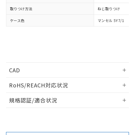
取りつけ方法
ねじ取りつけ
ケース色
マンセル 5Y7/1
CAD
ログイン/会員登録いただくと、CADデータをダウンロー
RoHS/REACH対応状況
ドすることができます。
情報更新：2026/7/29
規格認証/適合状況
ログイン/会員登録
EU RoHS
注意事項・凡例
UL認証
CSA認証
CEマーキング
No
No
No
対応状況
対応予定月
※1
※2
ダウンロードデータをご利用いただく前に、以下を必ずお読