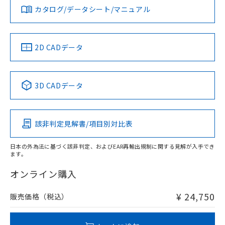
みください。
カタログ/データシート/マニュアル
対応済み
ソフトウェアの使用条件
LR型式承認
DNV型式承認
BV型式承認
KR型式承
（イギリス
（ノルウェー
（フランス
（韓国
船舶規格）
船舶規格）
船舶規格）
船舶規格
中国 RoHS
注意事項・凡例
2D CADデータ
No
No
No
No
中国 RoHS表
※1 ※2
3D CADデータ
この製品の規格認証/適合状況ページへ
Pb
Hg
Cd
Cr(VI)
その他の認証はこちらのページからご検索ください
該非判定見解書/項目別対比表
X
O
O
O
日本の外為法に基づく該非判定、およびEAR再輸出規制に関する見解が入手でき
ます。
"対応済み"や非含有の記載がされた商品であっても、流通
在庫等で未対応品が混在する可能性があります。
オンライン購入
非含有品が必要な際は、弊社営業部門もしくは販売店へお
問い合わせください。
¥ 24,750
販売価格（税込）
この製品のRoHS/REACH対応状況ページへ