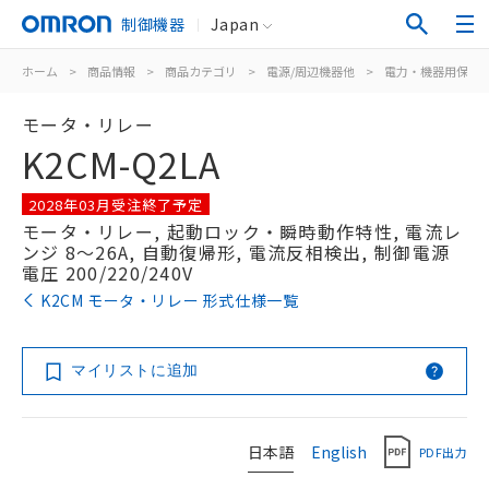
制御機器
Japan
ホーム
>
商品情報
>
商品カテゴリ
>
電源/周辺機器他
>
電力・機器用保護
モータ・リレー
K2CM-Q2LA
2028年03月受注終了予定
モータ・リレー, 起動ロック・瞬時動作特性, 電流レ
ンジ 8～26A, 自動復帰形, 電流反相検出, 制御電源
電圧 200/220/240V
K2CM モータ・リレー 形式仕様一覧
マイリストに追加
日本語
English
PDF出力