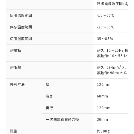
制御電源端子間: 4,50
をご了承ください。
EU RoHS指令（10物質）の非含有証明書
※当社の共同利用者とは、
"個人情報
使用温度範囲
-10～60℃
51物質の非含有証明書（当社基準）
の共同利用に関して"
の「1.共同利
※本証明書は発行日時点で非含有を証明す
用者の範囲」に記載されている法人を
保存温度範囲
-25～65℃
るもので、過去に遡って非含有を証明する
指します。
ものではありません。
使用湿度範囲
35～85%
また、RoHS指令のフタル酸エステル類４
物質の対応では、対応完了までの期間は出
耐振動
耐久: 10～25Hz 複
荷製品に未対応品が混在することから備考
誤動作: 10～55Hz 
欄に対応日を記載しておりました。
既に当社にて対応品への在庫切替を完了
2
耐衝撃
耐久: 294m/s
X、Y、
していることから、特段のことがない限
2
誤動作: 98m/s
X、Y
り、2022年1月12日より割愛しておりま
外形寸法
幅
126mm
す。
高さ
60mm
奥行
120mm
一次側電線貫通穴径
20mm
質量
約800g