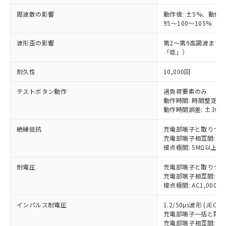
号
覧された時点での実際の在庫および標
ミウム(Cd) 100ppm以下、
Pb(鉛) :1000ppm、 Hg(水銀) : 1000ppm、 Cd(カドミウ
可)を取得するなどの必要な手続きを
六価クロム(Cr(Ⅵ)) 1000ppm以下、ポリ臭化ビフェニル
ム) : 100ppm、
準価格とは異なる場合があることをご
周波数の影響
動作値: ±5%、動作時間
類(PBB) 1000ppm以下、ポリ臭化ジフェニルエーテル類
Cr(Ⅵ)(六価クロム) : 1000ppm、 PBBs(ポリ臭化ビフェ
とります。
了承ください。
95～100～105%
(PBDE) 1000ppm以下、フタル酸ビス(2-エチルヘキシ
○
一定数以上の在庫あり
ニル類) : 1000ppm、 PBDEs(ポリ臭化ジフェニルエーテ
当社は規制貨物を破棄する場合は、完
ル) (DEHP)(別名：DOP) 1000ppm以下、フタル酸ブチ
正式な納期状況および標準価格はお客
ル類) : 1000ppm、
ルベンジル（BBP） 1000ppm以下、フタル酸ジブチル
全に破砕するなど、違法に輸出されな
DBP(フタル酸ジブチル) : 1000ppm、 DIBP(フタル酸ジ
波形歪の影響
第2～第9高調波まで
様のお取引先、またはお客様担当のオ
（DBP） 1000ppm以下、フタル酸ジイソブチル
イソブチル) : 1000ppm、 BBP(フタル酸ブチルベンジ
△
一定数には満たないが在庫あり
いよう必要な手段を講じます。
「低」）
ムロン制御機器販売店・当社販売員に
(DIBP) 1000ppm以下
ル) : 1000ppm、
当社は貴社製品を、核兵器、ミサイ
但し、RoHS指令で産業用監視および制御機器に対する
DEHP(フタル酸ビス(2-エチルヘキシル)) : 1000ppm
ご相談ください。
適用除外項目は除く。
耐久性
10,000回
ル、化学兵器、生物兵器またはその他
－
在庫なし(最新の在庫状況につ
オムロン制御機器販売店や当社販売拠
フタル酸エステル類の４物質については閾値を超える意
武器並びにこれらの製造装置等に一切
いては、お客様のお取引先、ま
図的な使用がないことを確認しています。
点は「
販売ネットワーク
」をご確認
テストボタン動作
過負荷要素のみ
※2 環境保護使用期限
使用いたしません。
たはお客様担当のオムロン制御
ください。
動作時間: 時間整定値
当社は、貴社製品を第三者に販売する
機器販売店・当社販売員にご確
在庫状況および標準価格結果を当社の
動作時間誤差: ±30%
※2 対応予定月
「ｅ」：有害物質（10物質）のすべてが基
場合は、上記1、2および3の内容を当
認ください)
事前の承諾なく第三者に漏洩または開
準値以下であることを示します。
該第三者に通知します。また当社は、
示しないようお願いします。
絶縁抵抗
充電部端子と取りつけパ
部品在庫の切り替え状況などにより、予定
「10」：通常の使用状況下において有害物
販売先および販売に係わる関係者が違
充電部端子相互間: 5
マイパーツ機能（部品リスト作成サー
空
受注生産機種、また在庫状況の
月が前後することがあります。
質が外部に漏えいし、環境に深刻な影響を
法に輸出するおそれがある場合は、取
接点極間: 5MΩ以上
ビス）をご利用いただくには、I-Web
白
情報を公開していない機種
及ぼさない年数を意味します。
り引きをいたしません。
メンバーズにご登録されている必要が
「－」：未確認です。当社販売部門へお問
耐電圧
充電部端子と取りつけパネ
あります。
充電部端子相互間: AC2
い合わせください。
お客様が当ウェブサイト上で当社にご
接点極間: AC1,000V
※3 非含有証明書ダウンロード
登録された部品リストについて、当社
および当社の共同利用者が、当社の製
インパルス耐電圧
1.2/50µs波形 (JEC 21
下記の非含有証明書をダウンロードするこ
品・サービスに関するお客様との取
充電部端子一括と取りつけ
とができます。
充電部端子相互間: 4,5
合意する
キャンセル
引・商談に必要な範囲で利用すること