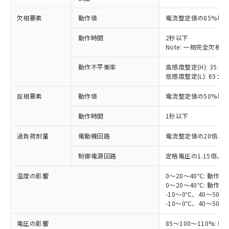
※1 対応状況
欠相要素
動作値
電流整定値の85%以下
対応済み：EU RoHS指令（10物質）の
非含有に対応した製品が提供可能な商品で
動作時間
2秒以下
す。
Note: 一相完全欠相
対応予定：EU RoHS指令（10物質）の非含
ご利用条件
有に対応した製品に切り替える予定のある
動作不平衡率
高感度整定(H): 35±1
商品です。
低感度整定(L): 65±1
対応予定なし：EU RoHS指令（10物質）の
以下の条件をお読みいただき、同意のうえ
反相要素
動作値
電流整定値の50%以
非含有に非対応の商品で、対応品を出す予
ご利用ください。
定はありません。
動作時間
1秒以下
調査・確認中：EU RoHS指令（10物質）の
本サービスは、当社制御機器事業取扱
※1 中国RoHS○×表
非含有の対応状況を調査中または確認中の
商品の当社在庫状況および標準価格
過負荷耐量
電動機回路
電流整定値の20倍、2
商品です。
(税抜)を提供させていただくもので
「○」：最大均質材料含有率が中国RoHSの
非該当品：ライセンス料など無形物で、有
す。
制御電源回路
定格電圧の1.15倍、
基準値以下であることを示します。
害物質有無と関係のない商品です。
当社制御機器事業取扱商品の中には、
「×」：最大均質材料含有率が中国RoHSの
仕入先様の事情により、非含有部品として
温度の影響
0～20～40℃: 動作値
本サービスの対象外となる商品もある
基準値を超えていることを示します。
いたものが、含有品と判明した場合などや
当社は、これら貴社製品のうち、外国
0～20～40℃: 動作値
ことをご了承ください。
「－」：未確認です。当社販売部門へお問
むを得ず変更することがあります。
-10～0℃、40～50℃
為替および外国貿易法に定める商品
在庫状況および標準価格照会結果は、
い合わせください。
-10～0℃、40～50℃
（以下｢規制貨物等」という）を輸出
記載している更新日時点での社内デー
*EU RoHS指令（10物質）：
または国外への提供する場合は、日本
記
タに基づき作成されるものであり、閲
説明
電圧の影響
85～100～110%: 
鉛(Pb) 1000ppm以下、 水銀(Hg) 1000ppm以下、 カド
*中国RoHS10物質の基準値 (GB/T26572)：
国政府の輸出許可(または役務取引許