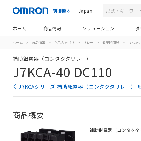
制御機器
Japan
ホーム
商品情報
ソリューション
ダ
ホーム
>
商品情報
>
商品カテゴリ
>
リレー
>
低圧開閉器
>
J7KC
補助継電器（コンタクタリレー）
J7KCA-40 DC110
J7KCAシリーズ 補助継電器（コンタクタリレー） 
商品概要
補助継電器（コンタクタリレー