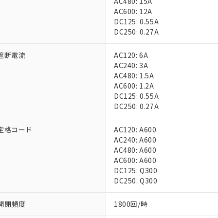
AC480: 15A
上の在庫あり
 1000ppm、 DIBP(フタル酸ジイソブチル) : 1000ppm、 BBP(フタル酸ブチルベンジル) :
品を、核兵器、ミサイル、化学兵器、生物兵器またはその他武器並
AC600: 12A
チルヘキシル)) : 1000ppm
況および標準価格はお客様のお取引先、またはお客様担当のオムロ
用いたしません。
DC125: 0.55A
ご相談ください。
は満たないが在庫あり
製品を第三者に販売する場合は、上記1、2および3の内容を当該第
DC250: 0.27A
機器販売店や当社販売拠点は「
販売ネットワーク
」をご確認くだ
販売先および販売に係わる関係者が違法に輸出するおそれがある場
用期限
び標準価格結果を当社の事前の承諾なく第三者に漏洩または開示し
え状況などにより、予定月が前後することがあります。
(最新の在庫状況については、お客様のお取引先、またはお客様担当
遮断電流
AC120: 6A
（10物質）のすべてが基準値以下であることを示します。
店・当社販売員にご確認ください)
AC240: 3A
能（部品リスト作成サービス）をご利用いただくには、I-Webメン
使用状況下において有害物質が外部に漏えいし、環境に深刻な影響を
AC480: 1.5A
あります。
機種、また在庫状況の情報を公開していない機種
AC600: 1.2A
ェブサイト上で当社にご登録された部品リストについて、当社およ
書ダウンロード
す。当社販売部門へお問い合わせください。
DC125: 0.55A
品・サービスに関するお客様との取引・商談に必要な範囲で利用す
合意する
キャンセル
DC250: 0.27A
書をダウンロードすることができます。
利用者とは、
"個人情報の共同利用に関して"
の「1.共同利用者の
します。
定格コード
AC120: A600
10物質）の非含有証明書
AC240: A600
明書（当社基準）
AC480: A600
日時点で非含有を証明するもので、過去に遡って非含有を証明するも
AC600: A600
令のフタル酸エステル類４物質の対応では、対応完了までの期間は出
DC125: Q300
備考欄に対応日を記載しておりました。
DC250: Q300
品への在庫切替を完了していることから、特段のことがない限り、20
す。
開閉頻度
1800回/時