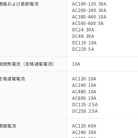
閉路および遮断電流
AC100-120: 30A
AC200-240: 30A
AC380-440: 10A
AC500-600: 5A
DC24: 30A
DC48: 30A
DC110: 10A
DC220: 5A
 RoHS指令（10物質）の非含有に対応した製品が提供可能な商品です
開放熱電流（定格通電電流）
10A
oHS指令（10物質）の非含有に対応した製品に切り替える予定のある
 RoHS指令（10物質）の非含有に非対応の商品で、対応品を出す予
 RoHS指令（10物質）の非含有の対応状況を調査中または確認中の
定格通電電流
AC120: 10A
ンス料など無形物で、有害物質有無と関係のない商品です。
AC240: 10A
○×表
より、非含有部品としていたものが、含有品と判明した場合などやむ
AC480: 10A
AC600: 10A
みいただき、同意のうえご利用ください。
材料含有率が中国RoHSの基準値以下であることを示します。
DC125: 2.5A
材料含有率が中国RoHSの基準値を超えていることを示します。
、当社制御機器事業取扱商品の当社在庫状況および標準価格(税抜)
ら貴社製品のうち、外国為替および外国貿易法に定める商品（以下｢
質）：
DC250: 2.5A
す。当社販売部門へお問い合わせください。
 水銀(Hg) 1000ppm以下、 カドミウム(Cd) 100ppm以下、
たは国外への提供する場合は、日本国政府の輸出許可(または役務取
000ppm以下、ポリ臭化ビフェニル類(PBB) 1000ppm以下、ポリ臭化ジフェニルエーテル類(P
事業取扱商品の中には、本サービスの対象外となる商品もあること
手続きをとります。
キシル) (DEHP)(別名：DOP) 1000ppm以下、フタル酸ブチルベンジル（BBP） 100
閉路電流
AC120: 60A
(GB/T26572)：
以下、フタル酸ジイソブチル (DIBP) 1000ppm以下
び標準価格照会結果は、記載している更新日時点での社内データに
物を破棄する場合は、完全に破砕するなど、違法に輸出されないよ
(水銀) : 1000ppm、 Cd(カドミウム) : 100ppm、
AC240: 30A
業用監視および制御機器に対する適用除外項目は除く。
覧された時点での実際の在庫および標準価格とは異なる場合がある
1000ppm、 PBBs(ポリ臭化ビフェニル類) : 1000ppm、 PBDEs(ポリ臭化ジフェニルエーテル類
物質については閾値を超える意図的な使用がないことを確認しています。