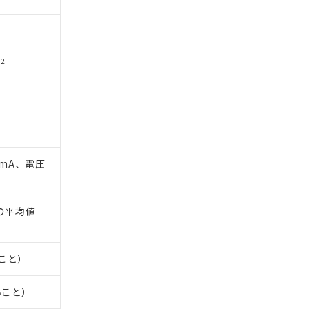
2
s
1mA、電圧
間の平均値
いこと）
いこと）