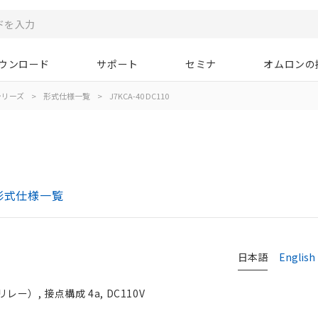
ウンロード
サポート
セミナ
オムロンの
Aシリーズ
>
形式仕様一覧
>
J7KCA-40 DC110
形式仕様一覧
日本語
English
）, 接点構成 4a, DC110V