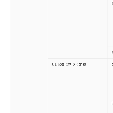
※1 対応状況
対応済み：EU
対応予定：EU R
対応予定なし：EU
調査・確認中：EU
UL 508に基づく定格
ご利用条件
非該当品：ライセ
※1 中国RoHS
仕入先様の事情に
があります。
以下の条件をお読
「○」：最大均質
「×」：最大均質
本サービスは
当社は、これ
*EU RoHS指令（10物
「－」：未確認で
鉛(Pb) 1000ppm以下、
くものです。
う）を輸出ま
記
説明
六価クロム(Cr(Ⅵ)) 1
当社制御機器
などの必要な
フタル酸ビス(2-エチルヘ
号
*中国RoHS10物質の基準値 
ル（DBP） 1000ppm
在庫状況およ
当社は規制貨
Pb(鉛) :1000ppm、 Hg
但し、RoHS指令で産
のであり、閲
ます。
Cr(Ⅵ)(六価クロム) : 
フタル酸エステル類の４