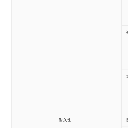
○
一定数以
DBP(フタル酸ジブチル) :
い。
当社は貴社製
DEHP(フタル酸ビス(2-エ
正式な納期状
置等に一切使
当社販売員に
※2 対応予定月
△
一定数に
当社は、貴社
オムロン制御
また当社は、
※2 環境保護使
在庫状況およ
部品在庫の切り替
たしません。
－
在庫なし
す。
「ｅ」：有害物質
機器販売
マイパーツ機
「10」：通常の
ている必要が
味します。
空
受注生産
お客様が当ウ
※3 非含有証明
「－」：未確認で
白
が、当社の製
さい。
下記の非含有証明
※当社の共同
いる法人を指
EU RoHS指令（
51物質の非含有証
※本証明書は発行
また、RoHS指
混在することから
既に当社にて対応
り割愛しておりま
耐久性