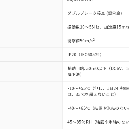
ダブルブレーク接点 (銀合金)
振動数10～55Hz、加速度15m/
2
衝撃値50m/s
IP20（IEC60529）
補助回路: 50mΩ以下（DC6V、
降下法）
-10～+55℃（但し、1日24時
は、35℃を超えないこと）
-40～+65℃（結露や氷結のな
45～85%RH（結露や氷結のな