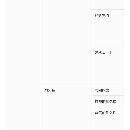
非含有に対応した製品が提供可能な商品で
す。
対応予定：EU RoHS指令（10物質）の非含
遮断電流
ご利用条件
有に対応した製品に切り替える予定のある
商品です。
対応予定なし：EU RoHS指令（10物質）の
以下の条件をお読みいただき、同意のうえ
非含有に非対応の商品で、対応品を出す予
ご利用ください。
定はありません。
調査・確認中：EU RoHS指令（10物質）の
定格コード
本サービスは、当社制御機器事業取扱
※1 中国RoHS○×表
非含有の対応状況を調査中または確認中の
商品の当社在庫状況および標準価格
商品です。
(税抜)を提供させていただくもので
「○」：最大均質材料含有率が中国RoHSの
非該当品：ライセンス料など無形物で、有
す。
基準値以下であることを示します。
害物質有無と関係のない商品です。
当社制御機器事業取扱商品の中には、
「×」：最大均質材料含有率が中国RoHSの
仕入先様の事情により、非含有部品として
本サービスの対象外となる商品もある
基準値を超えていることを示します。
いたものが、含有品と判明した場合などや
当社は、これら貴社製品のうち、外国
耐久性
開閉頻度
ことをご了承ください。
「－」：未確認です。当社販売部門へお問
むを得ず変更することがあります。
為替および外国貿易法に定める商品
在庫状況および標準価格照会結果は、
い合わせください。
（以下｢規制貨物等」という）を輸出
機械的耐久性
記載している更新日時点での社内デー
*EU RoHS指令（10物質）：
または国外への提供する場合は、日本
記
タに基づき作成されるものであり、閲
説明
鉛(Pb) 1000ppm以下、 水銀(Hg) 1000ppm以下、 カド
*中国RoHS10物質の基準値 (GB/T26572)：
電気的耐久性
国政府の輸出許可(または役務取引許
号
覧された時点での実際の在庫および標
ミウム(Cd) 100ppm以下、
Pb(鉛) :1000ppm、 Hg(水銀) : 1000ppm、 Cd(カドミウ
可)を取得するなどの必要な手続きを
六価クロム(Cr(Ⅵ)) 1000ppm以下、ポリ臭化ビフェニル
ム) : 100ppm、
準価格とは異なる場合があることをご
類(PBB) 1000ppm以下、ポリ臭化ジフェニルエーテル類
Cr(Ⅵ)(六価クロム) : 1000ppm、 PBBs(ポリ臭化ビフェ
とります。
了承ください。
(PBDE) 1000ppm以下、フタル酸ビス(2-エチルヘキシ
○
一定数以上の在庫あり
ニル類) : 1000ppm、 PBDEs(ポリ臭化ジフェニルエーテ