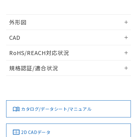
外形図
情報更新：2025/10/23
CAD
外形図
ログイン/会員登録いただくと、CADデータをダウンロー
RoHS/REACH対応状況
ドすることができます。
情報更新：2026/7/29
規格認証/適合状況
ログイン/会員登録
EU RoHS
注意事項・凡例
UL認証
CSA認証
CEマーキング
Yes
Yes
Yes
対応状況
対応予定月
※1
※2
ダウンロードデータをご利用いただく前に、以下を必ずお読
みください。
カタログ/データシート/マニュアル
対応済み
ソフトウェアの使用条件
LR型式承認
DNV型式承認
BV型式承認
KR型式承
（イギリス
（ノルウェー
（フランス
（韓国
船舶規格）
船舶規格）
船舶規格）
船舶規格
中国 RoHS
注意事項・凡例
2D CADデータ