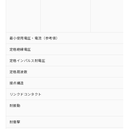
当社は規制貨物を破棄する場合は、完
ル) (DEHP)(別名：DOP) 1000ppm以下、フタル酸ブチ
正式な納期状況および標準価格はお客
ル類) : 1000ppm、
ルベンジル（BBP） 1000ppm以下、フタル酸ジブチル
全に破砕するなど、違法に輸出されな
DBP(フタル酸ジブチル) : 1000ppm、 DIBP(フタル酸ジ
様のお取引先、またはお客様担当のオ
（DBP） 1000ppm以下、フタル酸ジイソブチル
イソブチル) : 1000ppm、 BBP(フタル酸ブチルベンジ
△
一定数には満たないが在庫あり
いよう必要な手段を講じます。
ムロン制御機器販売店・当社販売員に
(DIBP) 1000ppm以下
ル) : 1000ppm、
当社は貴社製品を、核兵器、ミサイ
但し、RoHS指令で産業用監視および制御機器に対する
DEHP(フタル酸ビス(2-エチルヘキシル)) : 1000ppm
ご相談ください。
適用除外項目は除く。
ル、化学兵器、生物兵器またはその他
－
在庫なし(最新の在庫状況につ
オムロン制御機器販売店や当社販売拠
フタル酸エステル類の４物質については閾値を超える意
武器並びにこれらの製造装置等に一切
いては、お客様のお取引先、ま
図的な使用がないことを確認しています。
点は「
販売ネットワーク
」をご確認
※2 環境保護使用期限
使用いたしません。
最小使用電圧・電流（参考値）
たはお客様担当のオムロン制御
ください。
当社は、貴社製品を第三者に販売する
機器販売店・当社販売員にご確
在庫状況および標準価格結果を当社の
※2 対応予定月
「ｅ」：有害物質（10物質）のすべてが基
定格絶縁電圧
場合は、上記1、2および3の内容を当
認ください)
事前の承諾なく第三者に漏洩または開
準値以下であることを示します。
該第三者に通知します。また当社は、
示しないようお願いします。
定格インパルス耐電圧
部品在庫の切り替え状況などにより、予定
「10」：通常の使用状況下において有害物
販売先および販売に係わる関係者が違
マイパーツ機能（部品リスト作成サー
空
受注生産機種、また在庫状況の
月が前後することがあります。
質が外部に漏えいし、環境に深刻な影響を
法に輸出するおそれがある場合は、取
ビス）をご利用いただくには、I-Web
白
情報を公開していない機種
定格周波数
及ぼさない年数を意味します。
り引きをいたしません。
メンバーズにご登録されている必要が
「－」：未確認です。当社販売部門へお問
あります。
接点構造
い合わせください。
お客様が当ウェブサイト上で当社にご
※3 非含有証明書ダウンロード
登録された部品リストについて、当社
リンクドコンタクト
および当社の共同利用者が、当社の製
下記の非含有証明書をダウンロードするこ
耐振動
品・サービスに関するお客様との取
とができます。
合意する
キャンセル
引・商談に必要な範囲で利用すること
をご了承ください。
耐衝撃
EU RoHS指令（10物質）の非含有証明書
※当社の共同利用者とは、
"個人情報
51物質の非含有証明書（当社基準）