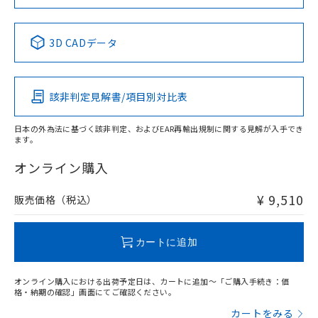
No
No
No
No
中国 RoHS表
※1 ※2
3D CADデータ
この製品の規格認証/適合状況ページへ
Pb
Hg
Cd
Cr(VI)
その他の認証はこちらのページからご検索ください
該非判定見解書/項目別対比表
O
O
O
O
日本の外為法に基づく該非判定、およびEAR再輸出規制に関する見解が入手でき
ます。
"対応済み"や非含有の記載がされた商品であっても、流通
在庫等で未対応品が混在する可能性があります。
オンライン購入
非含有品が必要な際は、弊社営業部門もしくは販売店へお
問い合わせください。
¥ 9,510
販売価格（税込）
この製品のRoHS/REACH対応状況ページへ
カートに追加
オンライン購入における出荷予定日は、カートに追加～「ご購入手続き：価
格・納期の確認」画面にてご確認ください。
カートをみる