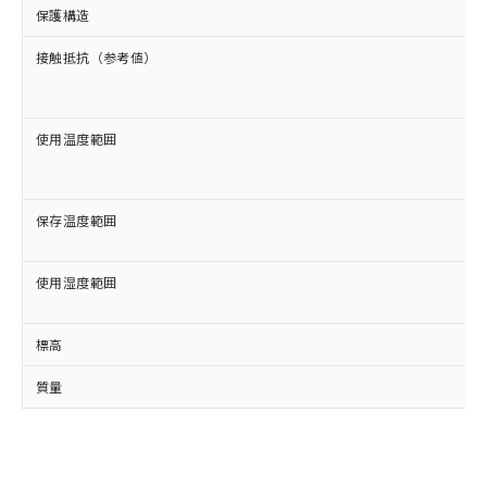
の共同利用に関して"
の「1.共同利
保護構造
※本証明書は発行日時点で非含有を証明す
用者の範囲」に記載されている法人を
るもので、過去に遡って非含有を証明する
指します。
接触抵抗（参考値）
ものではありません。
また、RoHS指令のフタル酸エステル類４
物質の対応では、対応完了までの期間は出
荷製品に未対応品が混在することから備考
使用温度範囲
欄に対応日を記載しておりました。
既に当社にて対応品への在庫切替を完了
していることから、特段のことがない限
保存温度範囲
り、2022年1月12日より割愛しておりま
す。
使用湿度範囲
標高
質量