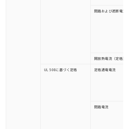
閉路および遮断電流
開放熱電流（定格通
UL 508に基づく定格
定格通電電流
閉路電流
※1 対応状況
対応済み：EU RoHS指令（10物質）の