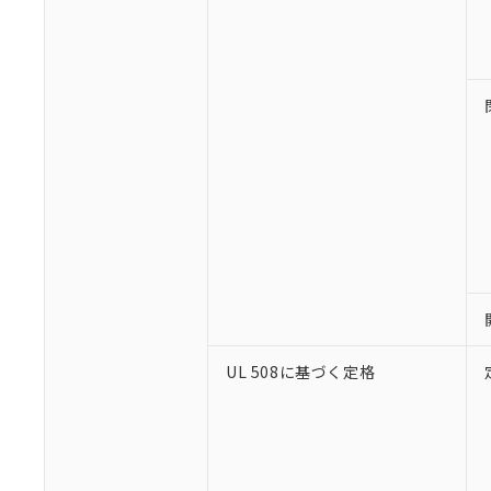
※1 対応状況
対応済み：EU
対応予定：EU R
対応予定なし：EU
調査・確認中：EU
ご利用条件
非該当品：ライセ
※1 中国RoHS
仕入先様の事情に
があります。
以下の条件をお読
「○」：最大均質
UL 508に基づく定格
「×」：最大均質
本サービスは
当社は、これ
*EU RoHS指令（10物
「－」：未確認で
鉛(Pb) 1000ppm以下、
くものです。
う）を輸出ま
記
説明
六価クロム(Cr(Ⅵ)) 1
当社制御機器
などの必要な
フタル酸ビス(2-エチルヘ
号
*中国RoHS10物質の基準値 
ル（DBP） 1000ppm
在庫状況およ
当社は規制貨
Pb(鉛) :1000ppm、 Hg
但し、RoHS指令で産
のであり、閲
ます。
Cr(Ⅵ)(六価クロム) : 
フタル酸エステル類の４