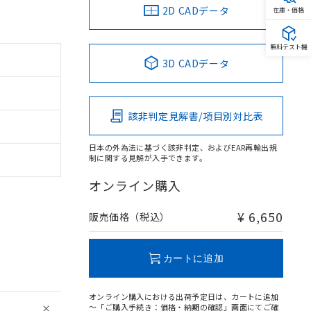
2D CADデータ
在庫・価格
無料テスト機
3D CADデータ
該非判定見解書/項目別対比表
日本の外為法に基づく該非判定、およびEAR再輸出規
制に関する見解が入手できます。
オンライン購入
¥ 6,650
販売価格（税込）
カートに追加
オンライン購入における出荷予定日は、カートに追加
～「ご購入手続き：価格・納期の確認」画面にてご確