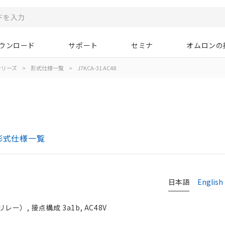
ウンロード
サポート
セミナ
オムロンの
Aシリーズ
>
形式仕様一覧
>
J7KCA-31 AC48
形式仕様一覧
日本語
English
）, 接点構成 3a1b, AC48V