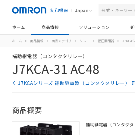
制御機器
Japan
ホーム
商品情報
ソリューション
ダ
ホーム
>
商品情報
>
商品カテゴリ
>
リレー
>
低圧開閉器
>
J7KC
補助継電器（コンタクタリレー）
J7KCA-31 AC48
J7KCAシリーズ 補助継電器（コンタクタリレー） 
商品概要
補助継電器（コンタクタリレー