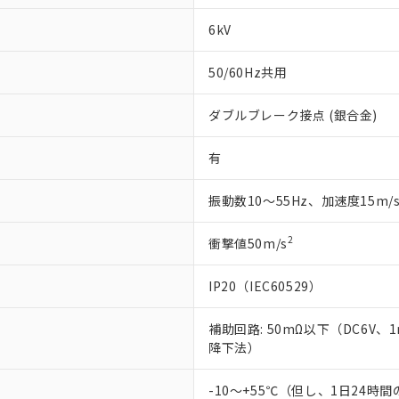
6kV
50/60Hz共用
ダブルブレーク接点 (銀合金)
有
振動数10～55Hz、加速度15m/
2
衝撃値50m/s
IP20（IEC60529）
補助回路: 50mΩ以下（DC6V、
降下法）
-10～+55℃（但し、1日24時