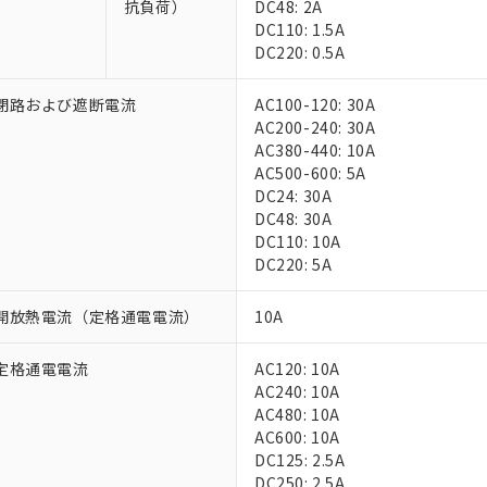
抗負荷）
DC48: 2A
DC110: 1.5A
DC220: 0.5A
閉路および遮断電流
AC100-120: 30A
AC200-240: 30A
AC380-440: 10A
AC500-600: 5A
DC24: 30A
 RoHS指令（10物質）の非含有に対応した製品が提供可能な商品です
DC48: 30A
oHS指令（10物質）の非含有に対応した製品に切り替える予定のある
DC110: 10A
 RoHS指令（10物質）の非含有に非対応の商品で、対応品を出す予
DC220: 5A
 RoHS指令（10物質）の非含有の対応状況を調査中または確認中の
ンス料など無形物で、有害物質有無と関係のない商品です。
○×表
開放熱電流（定格通電電流）
10A
より、非含有部品としていたものが、含有品と判明した場合などやむ
みいただき、同意のうえご利用ください。
材料含有率が中国RoHSの基準値以下であることを示します。
定格通電電流
AC120: 10A
材料含有率が中国RoHSの基準値を超えていることを示します。
、当社制御機器事業取扱商品の当社在庫状況および標準価格(税抜)
ら貴社製品のうち、外国為替および外国貿易法に定める商品（以下｢
質）：
AC240: 10A
す。当社販売部門へお問い合わせください。
 水銀(Hg) 1000ppm以下、 カドミウム(Cd) 100ppm以下、
たは国外への提供する場合は、日本国政府の輸出許可(または役務取
AC480: 10A
000ppm以下、ポリ臭化ビフェニル類(PBB) 1000ppm以下、ポリ臭化ジフェニルエーテル類(P
事業取扱商品の中には、本サービスの対象外となる商品もあること
手続きをとります。
AC600: 10A
キシル) (DEHP)(別名：DOP) 1000ppm以下、フタル酸ブチルベンジル（BBP） 100
(GB/T26572)：
以下、フタル酸ジイソブチル (DIBP) 1000ppm以下
び標準価格照会結果は、記載している更新日時点での社内データに
物を破棄する場合は、完全に破砕するなど、違法に輸出されないよ
DC125: 2.5A
(水銀) : 1000ppm、 Cd(カドミウム) : 100ppm、
業用監視および制御機器に対する適用除外項目は除く。
覧された時点での実際の在庫および標準価格とは異なる場合がある
1000ppm、 PBBs(ポリ臭化ビフェニル類) : 1000ppm、 PBDEs(ポリ臭化ジフェニルエーテル類
DC250: 2.5A
物質については閾値を超える意図的な使用がないことを確認しています。