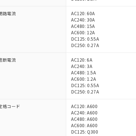
上の在庫あり
 1000ppm、 DIBP(フタル酸ジイソブチル) : 1000ppm、 BBP(フタル酸ブチルベンジル) :
品を、核兵器、ミサイル、化学兵器、生物兵器またはその他武器並
チルヘキシル)) : 1000ppm
況および標準価格はお客様のお取引先、またはお客様担当のオムロ
用いたしません。
閉路電流
AC120: 60A
ご相談ください。
は満たないが在庫あり
製品を第三者に販売する場合は、上記1、2および3の内容を当該第
AC240: 30A
機器販売店や当社販売拠点は「
販売ネットワーク
」をご確認くだ
販売先および販売に係わる関係者が違法に輸出するおそれがある場
用期限
AC480: 15A
び標準価格結果を当社の事前の承諾なく第三者に漏洩または開示し
え状況などにより、予定月が前後することがあります。
(最新の在庫状況については、お客様のお取引先、またはお客様担当
AC600: 12A
（10物質）のすべてが基準値以下であることを示します。
店・当社販売員にご確認ください)
DC125: 0.55A
能（部品リスト作成サービス）をご利用いただくには、I-Webメン
使用状況下において有害物質が外部に漏えいし、環境に深刻な影響を
DC250: 0.27A
あります。
機種、また在庫状況の情報を公開していない機種
ェブサイト上で当社にご登録された部品リストについて、当社およ
書ダウンロード
す。当社販売部門へお問い合わせください。
遮断電流
AC120: 6A
品・サービスに関するお客様との取引・商談に必要な範囲で利用す
合意する
キャンセル
AC240: 3A
書をダウンロードすることができます。
AC480: 1.5A
利用者とは、
"個人情報の共同利用に関して"
の「1.共同利用者の
AC600: 1.2A
します。
10物質）の非含有証明書
DC125: 0.55A
明書（当社基準）
DC250: 0.27A
日時点で非含有を証明するもので、過去に遡って非含有を証明するも
令のフタル酸エステル類４物質の対応では、対応完了までの期間は出
定格コード
AC120: A600
備考欄に対応日を記載しておりました。
AC240: A600
品への在庫切替を完了していることから、特段のことがない限り、20
AC480: A600
す。
AC600: A600
DC125: Q300