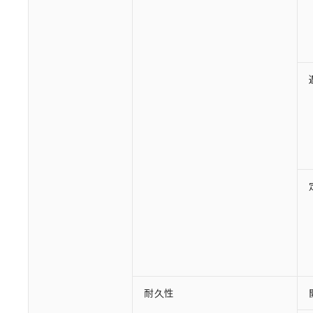
○
一定数以
DBP(フタル酸ジブチル) :
い。
当社は貴社製
DEHP(フタル酸ビス(2-エ
正式な納期状
置等に一切使
当社販売員に
※2 対応予定月
△
一定数に
当社は、貴社
オムロン制御
また当社は、
※2 環境保護使
在庫状況およ
部品在庫の切り替
たしません。
－
在庫なし
す。
「ｅ」：有害物質
機器販売
マイパーツ機
「10」：通常の
ている必要が
味します。
空
受注生産
お客様が当ウ
※3 非含有証明
「－」：未確認で
白
が、当社の製
さい。
下記の非含有証明
※当社の共同
いる法人を指
EU RoHS指令（
51物質の非含有証
※本証明書は発行
また、RoHS指
混在することから
既に当社にて対応
り割愛しておりま
耐久性