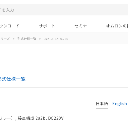
ウンロード
サポート
セミナ
オムロンの
Aシリーズ
>
形式仕様一覧
>
J7KCA-22 DC220
形式仕様一覧
日本語
English
）, 接点構成 2a2b, DC220V