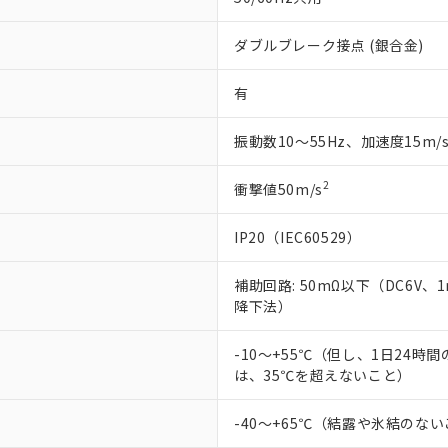
ダブルブレーク接点 (銀合金)
有
振動数10～55Hz、加速度15m/
2
衝撃値50m/s
IP20（IEC60529）
補助回路: 50mΩ以下（DC6V、
降下法）
-10～+55℃（但し、1日24時
は、35℃を超えないこと）
-40～+65℃（結露や氷結のな