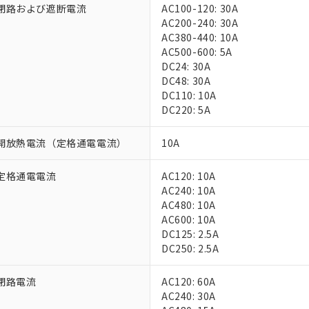
閉路および遮断電流
AC100-120: 30A
AC200-240: 30A
AC380-440: 10A
AC500-600: 5A
DC24: 30A
DC48: 30A
DC110: 10A
DC220: 5A
 RoHS指令（10物質）の非含有に対応した製品が提供可能な商品です
開放熱電流（定格通電電流）
10A
oHS指令（10物質）の非含有に対応した製品に切り替える予定のある
 RoHS指令（10物質）の非含有に非対応の商品で、対応品を出す予
 RoHS指令（10物質）の非含有の対応状況を調査中または確認中の
定格通電電流
AC120: 10A
ンス料など無形物で、有害物質有無と関係のない商品です。
AC240: 10A
○×表
より、非含有部品としていたものが、含有品と判明した場合などやむ
AC480: 10A
AC600: 10A
みいただき、同意のうえご利用ください。
材料含有率が中国RoHSの基準値以下であることを示します。
DC125: 2.5A
材料含有率が中国RoHSの基準値を超えていることを示します。
、当社制御機器事業取扱商品の当社在庫状況および標準価格(税抜)
ら貴社製品のうち、外国為替および外国貿易法に定める商品（以下｢
質）：
DC250: 2.5A
す。当社販売部門へお問い合わせください。
 水銀(Hg) 1000ppm以下、 カドミウム(Cd) 100ppm以下、
たは国外への提供する場合は、日本国政府の輸出許可(または役務取
000ppm以下、ポリ臭化ビフェニル類(PBB) 1000ppm以下、ポリ臭化ジフェニルエーテル類(P
事業取扱商品の中には、本サービスの対象外となる商品もあること
手続きをとります。
キシル) (DEHP)(別名：DOP) 1000ppm以下、フタル酸ブチルベンジル（BBP） 100
閉路電流
AC120: 60A
(GB/T26572)：
以下、フタル酸ジイソブチル (DIBP) 1000ppm以下
び標準価格照会結果は、記載している更新日時点での社内データに
物を破棄する場合は、完全に破砕するなど、違法に輸出されないよ
(水銀) : 1000ppm、 Cd(カドミウム) : 100ppm、
AC240: 30A
業用監視および制御機器に対する適用除外項目は除く。
覧された時点での実際の在庫および標準価格とは異なる場合がある
1000ppm、 PBBs(ポリ臭化ビフェニル類) : 1000ppm、 PBDEs(ポリ臭化ジフェニルエーテル類
物質については閾値を超える意図的な使用がないことを確認しています。