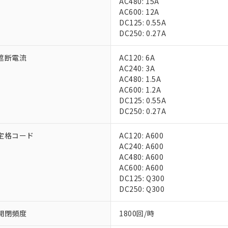
AC480: 15A
上の在庫あり
 1000ppm、 DIBP(フタル酸ジイソブチル) : 1000ppm、 BBP(フタル酸ブチルベンジル) :
品を、核兵器、ミサイル、化学兵器、生物兵器またはその他武器並
AC600: 12A
チルヘキシル)) : 1000ppm
況および標準価格はお客様のお取引先、またはお客様担当のオムロ
用いたしません。
DC125: 0.55A
ご相談ください。
は満たないが在庫あり
製品を第三者に販売する場合は、上記1、2および3の内容を当該第
DC250: 0.27A
機器販売店や当社販売拠点は「
販売ネットワーク
」をご確認くだ
販売先および販売に係わる関係者が違法に輸出するおそれがある場
用期限
び標準価格結果を当社の事前の承諾なく第三者に漏洩または開示し
え状況などにより、予定月が前後することがあります。
(最新の在庫状況については、お客様のお取引先、またはお客様担当
遮断電流
AC120: 6A
（10物質）のすべてが基準値以下であることを示します。
店・当社販売員にご確認ください)
AC240: 3A
能（部品リスト作成サービス）をご利用いただくには、I-Webメン
使用状況下において有害物質が外部に漏えいし、環境に深刻な影響を
AC480: 1.5A
あります。
機種、また在庫状況の情報を公開していない機種
AC600: 1.2A
ェブサイト上で当社にご登録された部品リストについて、当社およ
書ダウンロード
す。当社販売部門へお問い合わせください。
DC125: 0.55A
品・サービスに関するお客様との取引・商談に必要な範囲で利用す
合意する
キャンセル
DC250: 0.27A
書をダウンロードすることができます。
利用者とは、
"個人情報の共同利用に関して"
の「1.共同利用者の
します。
定格コード
AC120: A600
10物質）の非含有証明書
AC240: A600
明書（当社基準）
AC480: A600
日時点で非含有を証明するもので、過去に遡って非含有を証明するも
AC600: A600
令のフタル酸エステル類４物質の対応では、対応完了までの期間は出
DC125: Q300
備考欄に対応日を記載しておりました。
DC250: Q300
品への在庫切替を完了していることから、特段のことがない限り、20
す。
開閉頻度
1800回/時