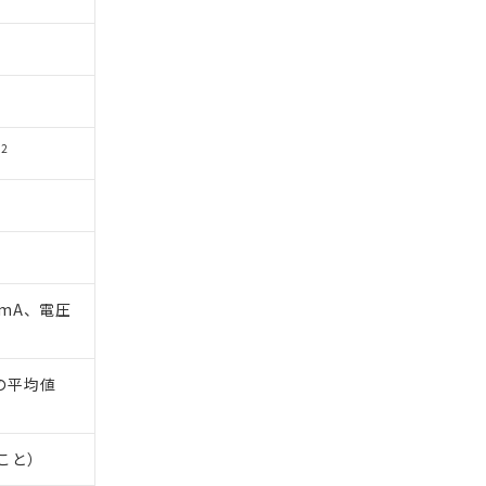
2
s
1mA、電圧
間の平均値
いこと）