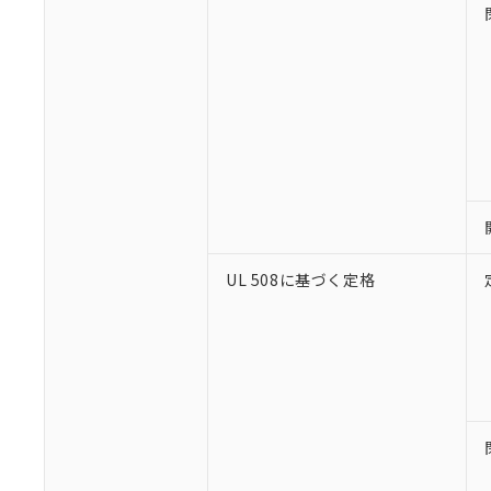
※1 対応状況
対応済み：EU
対応予定：EU R
対応予定なし：EU
調査・確認中：EU
UL 508に基づく定格
ご利用条件
非該当品：ライセ
※1 中国RoHS
仕入先様の事情に
があります。
以下の条件をお読
「○」：最大均質
「×」：最大均質
本サービスは
当社は、これ
*EU RoHS指令（10物
「－」：未確認で
鉛(Pb) 1000ppm以下、
くものです。
う）を輸出ま
記
説明
六価クロム(Cr(Ⅵ)) 1
当社制御機器
などの必要な
フタル酸ビス(2-エチルヘ
号
*中国RoHS10物質の基準値 
ル（DBP） 1000ppm
在庫状況およ
当社は規制貨
Pb(鉛) :1000ppm、 Hg
但し、RoHS指令で産
のであり、閲
ます。
Cr(Ⅵ)(六価クロム) : 
フタル酸エステル類の４