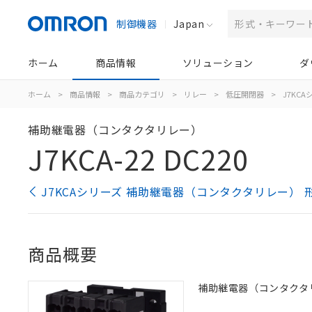
制御機器
Japan
ホーム
商品情報
ソリューション
ダ
ホーム
>
商品情報
>
商品カテゴリ
>
リレー
>
低圧開閉器
>
J7KC
補助継電器（コンタクタリレー）
J7KCA-22 DC220
J7KCAシリーズ 補助継電器（コンタクタリレー） 
商品概要
補助継電器（コンタクタリレー