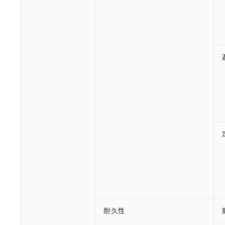
○
一定数以
DBP(フタル酸ジブチル) :
い。
当社は貴社製
DEHP(フタル酸ビス(2-エ
正式な納期状
置等に一切使
当社販売員に
※2 対応予定月
△
一定数に
当社は、貴社
オムロン制御
また当社は、
※2 環境保護使
在庫状況およ
部品在庫の切り替
たしません。
－
在庫なし
す。
「ｅ」：有害物質
機器販売
マイパーツ機
「10」：通常の
ている必要が
味します。
空
受注生産
お客様が当ウ
※3 非含有証明
「－」：未確認で
白
が、当社の製
さい。
下記の非含有証明
※当社の共同
いる法人を指
EU RoHS指令（
51物質の非含有証
※本証明書は発行
また、RoHS指
混在することから
既に当社にて対応
り割愛しておりま
耐久性