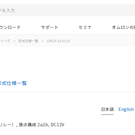
ウンロード
サポート
セミナ
オムロンの
Aシリーズ
>
形式仕様一覧
>
J7KCA-22 DC12
形式仕様一覧
日本語
English
）, 接点構成 2a2b, DC12V