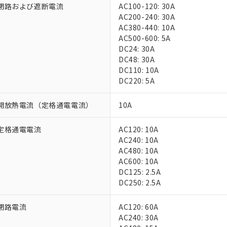
閉路および遮断電流
AC100-120: 30A
AC200-240: 30A
AC380-440: 10A
AC500-600: 5A
DC24: 30A
DC48: 30A
DC110: 10A
DC220: 5A
 RoHS指令（10物質）の非含有に対応した製品が提供可能な商品です
開放熱電流（定格通電電流）
10A
oHS指令（10物質）の非含有に対応した製品に切り替える予定のある
 RoHS指令（10物質）の非含有に非対応の商品で、対応品を出す予
 RoHS指令（10物質）の非含有の対応状況を調査中または確認中の
定格通電電流
AC120: 10A
ンス料など無形物で、有害物質有無と関係のない商品です。
AC240: 10A
○×表
より、非含有部品としていたものが、含有品と判明した場合などやむ
AC480: 10A
AC600: 10A
みいただき、同意のうえご利用ください。
材料含有率が中国RoHSの基準値以下であることを示します。
DC125: 2.5A
材料含有率が中国RoHSの基準値を超えていることを示します。
、当社制御機器事業取扱商品の当社在庫状況および標準価格(税抜)
ら貴社製品のうち、外国為替および外国貿易法に定める商品（以下｢
質）：
DC250: 2.5A
す。当社販売部門へお問い合わせください。
 水銀(Hg) 1000ppm以下、 カドミウム(Cd) 100ppm以下、
たは国外への提供する場合は、日本国政府の輸出許可(または役務取
000ppm以下、ポリ臭化ビフェニル類(PBB) 1000ppm以下、ポリ臭化ジフェニルエーテル類(P
事業取扱商品の中には、本サービスの対象外となる商品もあること
手続きをとります。
キシル) (DEHP)(別名：DOP) 1000ppm以下、フタル酸ブチルベンジル（BBP） 100
閉路電流
AC120: 60A
(GB/T26572)：
以下、フタル酸ジイソブチル (DIBP) 1000ppm以下
び標準価格照会結果は、記載している更新日時点での社内データに
物を破棄する場合は、完全に破砕するなど、違法に輸出されないよ
(水銀) : 1000ppm、 Cd(カドミウム) : 100ppm、
AC240: 30A
業用監視および制御機器に対する適用除外項目は除く。
覧された時点での実際の在庫および標準価格とは異なる場合がある
1000ppm、 PBBs(ポリ臭化ビフェニル類) : 1000ppm、 PBDEs(ポリ臭化ジフェニルエーテル類
物質については閾値を超える意図的な使用がないことを確認しています。