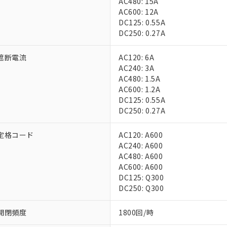
AC480: 15A
上の在庫あり
 1000ppm、 DIBP(フタル酸ジイソブチル) : 1000ppm、 BBP(フタル酸ブチルベンジル) :
品を、核兵器、ミサイル、化学兵器、生物兵器またはその他武器並
AC600: 12A
チルヘキシル)) : 1000ppm
況および標準価格はお客様のお取引先、またはお客様担当のオムロ
用いたしません。
DC125: 0.55A
ご相談ください。
は満たないが在庫あり
製品を第三者に販売する場合は、上記1、2および3の内容を当該第
DC250: 0.27A
機器販売店や当社販売拠点は「
販売ネットワーク
」をご確認くだ
販売先および販売に係わる関係者が違法に輸出するおそれがある場
用期限
び標準価格結果を当社の事前の承諾なく第三者に漏洩または開示し
え状況などにより、予定月が前後することがあります。
(最新の在庫状況については、お客様のお取引先、またはお客様担当
遮断電流
AC120: 6A
（10物質）のすべてが基準値以下であることを示します。
店・当社販売員にご確認ください)
AC240: 3A
能（部品リスト作成サービス）をご利用いただくには、I-Webメン
使用状況下において有害物質が外部に漏えいし、環境に深刻な影響を
AC480: 1.5A
あります。
機種、また在庫状況の情報を公開していない機種
AC600: 1.2A
ェブサイト上で当社にご登録された部品リストについて、当社およ
書ダウンロード
す。当社販売部門へお問い合わせください。
DC125: 0.55A
品・サービスに関するお客様との取引・商談に必要な範囲で利用す
合意する
キャンセル
DC250: 0.27A
書をダウンロードすることができます。
利用者とは、
"個人情報の共同利用に関して"
の「1.共同利用者の
します。
定格コード
AC120: A600
10物質）の非含有証明書
AC240: A600
明書（当社基準）
AC480: A600
日時点で非含有を証明するもので、過去に遡って非含有を証明するも
AC600: A600
令のフタル酸エステル類４物質の対応では、対応完了までの期間は出
DC125: Q300
備考欄に対応日を記載しておりました。
DC250: Q300
品への在庫切替を完了していることから、特段のことがない限り、20
す。
開閉頻度
1800回/時