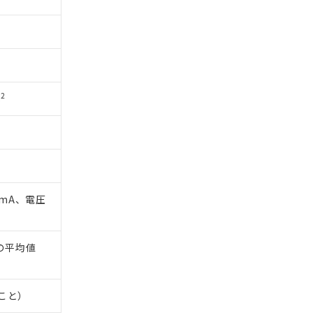
2
s
1mA、電圧
間の平均値
いこと）