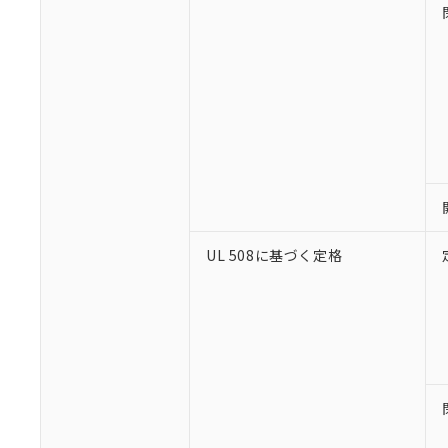
※1 対応状況
対応済み：EU
対応予定：EU R
対応予定なし：EU
調査・確認中：EU
UL 508に基づく定格
ご利用条件
非該当品：ライセ
※1 中国RoHS
仕入先様の事情に
があります。
以下の条件をお読
「○」：最大均質
「×」：最大均質
本サービスは
当社は、これ
*EU RoHS指令（10物
「－」：未確認で
鉛(Pb) 1000ppm以下、
くものです。
う）を輸出ま
記
説明
六価クロム(Cr(Ⅵ)) 1
当社制御機器
などの必要な
フタル酸ビス(2-エチルヘ
号
*中国RoHS10物質の基準値 
ル（DBP） 1000ppm
在庫状況およ
当社は規制貨
Pb(鉛) :1000ppm、 Hg
但し、RoHS指令で産
のであり、閲
ます。
Cr(Ⅵ)(六価クロム) : 
フタル酸エステル類の４