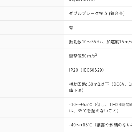
ダブルブレーク接点 (銀合金)
有
振動数10～55Hz、加速度15m/
2
衝撃値50m/s
IP20（IEC60529）
補助回路: 50mΩ以下（DC6V、
降下法）
-10～+55℃（但し、1日24時
は、35℃を超えないこと）
-40～+65℃（結露や氷結のな