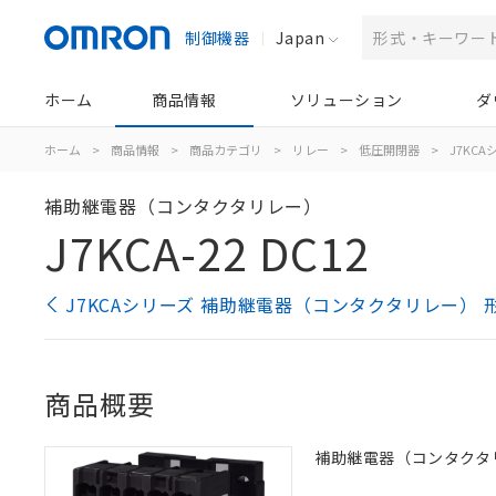
制御機器
Japan
ホーム
商品情報
ソリューション
ダ
ホーム
>
商品情報
>
商品カテゴリ
>
リレー
>
低圧開閉器
>
J7KC
補助継電器（コンタクタリレー）
J7KCA-22 DC12
J7KCAシリーズ 補助継電器（コンタクタリレー） 
商品概要
補助継電器（コンタクタリレー