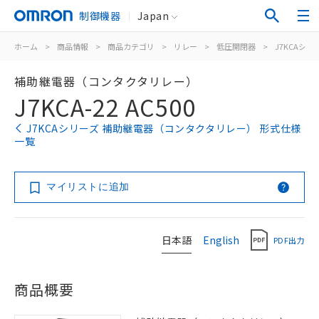
制御機器
Japan
ホーム
>
商品情報
>
商品カテゴリ
>
リレー
>
低圧開閉器
>
J7KCAシリ
補助継電器（コンタクタリレー）
J7KCA-22 AC500
J7KCAシリーズ 補助継電器（コンタクタリレー） 形式仕様
一覧
マイリストに追加
日本語
English
PDF出力
商品概要