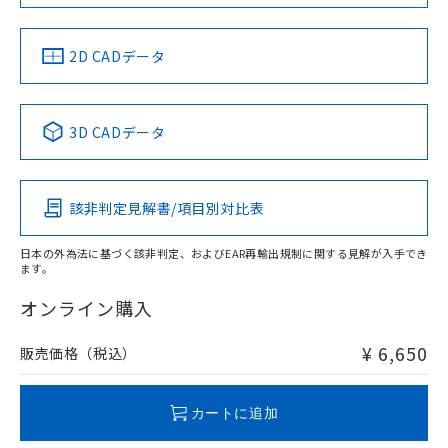
LR型式承認
DNV型式承認
BV型式承認
KR型式承
（イギリス
（ノルウェー
（フランス
（韓国
船舶規格）
船舶規格）
船舶規格）
船舶規格
中国 RoHS
注意事項・凡例
2D CADデータ
No
No
No
No
中国 RoHS表
※1 ※2
3D CADデータ
この製品の規格認証/適合状況ページへ
Pb
Hg
Cd
Cr(VI)
その他の認証はこちらのページからご検索ください
該非判定見解書/項目別対比表
O
O
O
O
日本の外為法に基づく該非判定、およびEAR再輸出規制に関する見解が入手でき
ます。
"対応済み"や非含有の記載がされた商品であっても、流通
在庫等で未対応品が混在する可能性があります。
オンライン購入
非含有品が必要な際は、弊社営業部門もしくは販売店へお
問い合わせください。
¥ 6,650
販売価格（税込）
この製品のRoHS/REACH対応状況ページへ
カートに追加