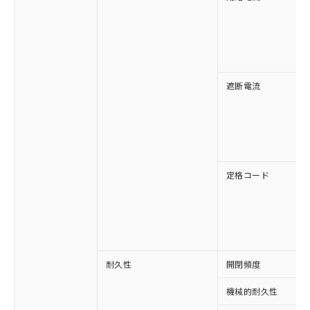
対応済み：EU RoHS指令（10物質）の
非含有に対応した製品が提供可能な商品で
す。
対応予定：EU RoHS指令（10物質）の非含
ご利用条件
有に対応した製品に切り替える予定のある
遮断電流
商品です。
対応予定なし：EU RoHS指令（10物質）の
以下の条件をお読みいただき、同意のうえ
非含有に非対応の商品で、対応品を出す予
ご利用ください。
定はありません。
調査・確認中：EU RoHS指令（10物質）の
本サービスは、当社制御機器事業取扱
※1 中国RoHS○×表
非含有の対応状況を調査中または確認中の
商品の当社在庫状況および標準価格
定格コード
商品です。
(税抜)を提供させていただくもので
「○」：最大均質材料含有率が中国RoHSの
非該当品：ライセンス料など無形物で、有
す。
基準値以下であることを示します。
害物質有無と関係のない商品です。
当社制御機器事業取扱商品の中には、
「×」：最大均質材料含有率が中国RoHSの
仕入先様の事情により、非含有部品として
本サービスの対象外となる商品もある
基準値を超えていることを示します。
いたものが、含有品と判明した場合などや
当社は、これら貴社製品のうち、外国
ことをご了承ください。
「－」：未確認です。当社販売部門へお問
むを得ず変更することがあります。
為替および外国貿易法に定める商品
在庫状況および標準価格照会結果は、
い合わせください。
耐久性
開閉頻度
（以下｢規制貨物等」という）を輸出
記載している更新日時点での社内デー
*EU RoHS指令（10物質）：
または国外への提供する場合は、日本
記
タに基づき作成されるものであり、閲
説明
鉛(Pb) 1000ppm以下、 水銀(Hg) 1000ppm以下、 カド
機械的耐久性
*中国RoHS10物質の基準値 (GB/T26572)：
国政府の輸出許可(または役務取引許
号
覧された時点での実際の在庫および標
ミウム(Cd) 100ppm以下、
Pb(鉛) :1000ppm、 Hg(水銀) : 1000ppm、 Cd(カドミウ
六価クロム(Cr(Ⅵ)) 1000ppm以下、ポリ臭化ビフェニル