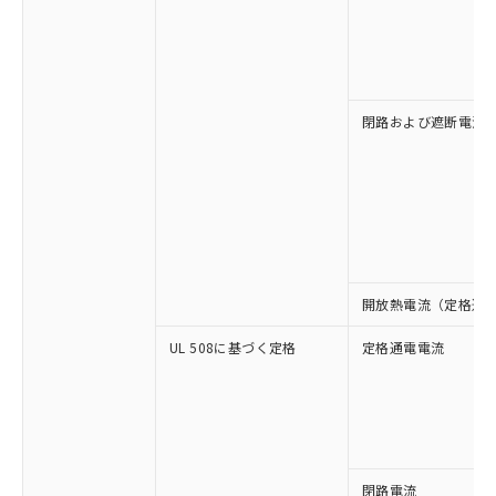
閉路および遮断電流
開放熱電流（定格通
UL 508に基づく定格
定格通電電流
※1 対応状況
閉路電流