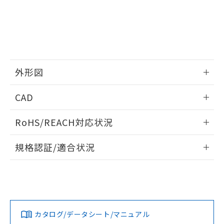
外形図
情報更新：2025/10/23
CAD
外形図
ログイン/会員登録いただくと、CADデータをダウンロー
RoHS/REACH対応状況
ドすることができます。
情報更新：2026/7/29
規格認証/適合状況
ログイン/会員登録
EU RoHS
注意事項・凡例
UL認証
CSA認証
CEマーキング
Yes
Yes
Yes
対応状況
対応予定月
※1
※2
ダウンロードデータをご利用いただく前に、以下を必ずお読
みください。
カタログ/データシート/マニュアル
対応済み
ソフトウェアの使用条件