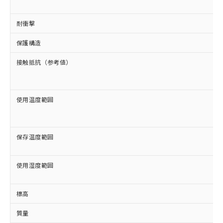
EU RoHS指令（10物質）の非含有証明書
※当社の共同利用者とは、
"個人情報
51物質の非含有証明書（当社基準）
の共同利用に関して"
の「1.共同利
耐衝撃
※本証明書は発行日時点で非含有を証明す
用者の範囲」に記載されている法人を
るもので、過去に遡って非含有を証明する
指します。
保護構造
ものではありません。
また、RoHS指令のフタル酸エステル類４
接触抵抗（参考値）
物質の対応では、対応完了までの期間は出
荷製品に未対応品が混在することから備考
欄に対応日を記載しておりました。
使用温度範囲
既に当社にて対応品への在庫切替を完了
していることから、特段のことがない限
り、2022年1月12日より割愛しておりま
す。
保存温度範囲
使用湿度範囲
標高
質量