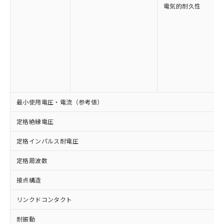
可)を取得するなどの必要な手続きを
ム) : 100ppm、
準価格とは異なる場合があることをご
電気的耐久性
類(PBB) 1000ppm以下、ポリ臭化ジフェニルエーテル類
Cr(Ⅵ)(六価クロム) : 1000ppm、 PBBs(ポリ臭化ビフェ
とります。
了承ください。
(PBDE) 1000ppm以下、フタル酸ビス(2-エチルヘキシ
○
一定数以上の在庫あり
ニル類) : 1000ppm、 PBDEs(ポリ臭化ジフェニルエーテ
当社は規制貨物を破棄する場合は、完
ル) (DEHP)(別名：DOP) 1000ppm以下、フタル酸ブチ
正式な納期状況および標準価格はお客
ル類) : 1000ppm、
ルベンジル（BBP） 1000ppm以下、フタル酸ジブチル
全に破砕するなど、違法に輸出されな
DBP(フタル酸ジブチル) : 1000ppm、 DIBP(フタル酸ジ
様のお取引先、またはお客様担当のオ
（DBP） 1000ppm以下、フタル酸ジイソブチル
イソブチル) : 1000ppm、 BBP(フタル酸ブチルベンジ
△
一定数には満たないが在庫あり
いよう必要な手段を講じます。
ムロン制御機器販売店・当社販売員に
(DIBP) 1000ppm以下
ル) : 1000ppm、
当社は貴社製品を、核兵器、ミサイ
但し、RoHS指令で産業用監視および制御機器に対する
DEHP(フタル酸ビス(2-エチルヘキシル)) : 1000ppm
ご相談ください。
適用除外項目は除く。
ル、化学兵器、生物兵器またはその他
－
在庫なし(最新の在庫状況につ
オムロン制御機器販売店や当社販売拠
フタル酸エステル類の４物質については閾値を超える意
武器並びにこれらの製造装置等に一切
いては、お客様のお取引先、ま
図的な使用がないことを確認しています。
点は「
販売ネットワーク
」をご確認
※2 環境保護使用期限
使用いたしません。
たはお客様担当のオムロン制御
ください。
当社は、貴社製品を第三者に販売する
機器販売店・当社販売員にご確
在庫状況および標準価格結果を当社の
最小使用電圧・電流（参考値）
※2 対応予定月
「ｅ」：有害物質（10物質）のすべてが基
場合は、上記1、2および3の内容を当
認ください)
事前の承諾なく第三者に漏洩または開
準値以下であることを示します。
該第三者に通知します。また当社は、
示しないようお願いします。
定格絶縁電圧
部品在庫の切り替え状況などにより、予定
「10」：通常の使用状況下において有害物
販売先および販売に係わる関係者が違
マイパーツ機能（部品リスト作成サー
空
受注生産機種、また在庫状況の
月が前後することがあります。
質が外部に漏えいし、環境に深刻な影響を
法に輸出するおそれがある場合は、取
ビス）をご利用いただくには、I-Web
白
情報を公開していない機種
定格インパルス耐電圧
及ぼさない年数を意味します。
り引きをいたしません。
メンバーズにご登録されている必要が
「－」：未確認です。当社販売部門へお問
あります。
定格周波数
い合わせください。
お客様が当ウェブサイト上で当社にご
※3 非含有証明書ダウンロード
接点構造
登録された部品リストについて、当社
および当社の共同利用者が、当社の製
下記の非含有証明書をダウンロードするこ
リンクドコンタクト
品・サービスに関するお客様との取
とができます。
合意する
キャンセル
引・商談に必要な範囲で利用すること
耐振動
をご了承ください。