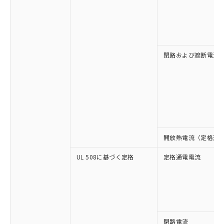
閉路および遮断電流
開放熱電流（定格通
UL 508に基づく定格
定格通電電流
※1 対応状況
閉路電流