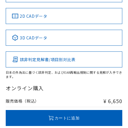
LR型式承認
DNV型式承認
BV型式承認
KR型式承
（イギリス
（ノルウェー
（フランス
（韓国
船舶規格）
船舶規格）
船舶規格）
船舶規格
中国 RoHS
注意事項・凡例
2D CADデータ
No
No
No
No
中国 RoHS表
※1 ※2
3D CADデータ
この製品の規格認証/適合状況ページへ
Pb
Hg
Cd
Cr(VI)
その他の認証はこちらのページからご検索ください
該非判定見解書/項目別対比表
O
O
O
O
日本の外為法に基づく該非判定、およびEAR再輸出規制に関する見解が入手でき
ます。
"対応済み"や非含有の記載がされた商品であっても、流通
在庫等で未対応品が混在する可能性があります。
オンライン購入
非含有品が必要な際は、弊社営業部門もしくは販売店へお
問い合わせください。
¥ 6,650
販売価格（税込）
この製品のRoHS/REACH対応状況ページへ
カートに追加