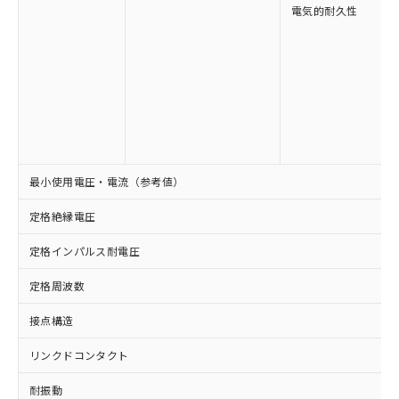
可)を取得するなどの必要な手続きを
ム) : 100ppm、
準価格とは異なる場合があることをご
電気的耐久性
類(PBB) 1000ppm以下、ポリ臭化ジフェニルエーテル類
Cr(Ⅵ)(六価クロム) : 1000ppm、 PBBs(ポリ臭化ビフェ
とります。
了承ください。
(PBDE) 1000ppm以下、フタル酸ビス(2-エチルヘキシ
○
一定数以上の在庫あり
ニル類) : 1000ppm、 PBDEs(ポリ臭化ジフェニルエーテ
当社は規制貨物を破棄する場合は、完
ル) (DEHP)(別名：DOP) 1000ppm以下、フタル酸ブチ
正式な納期状況および標準価格はお客
ル類) : 1000ppm、
ルベンジル（BBP） 1000ppm以下、フタル酸ジブチル
全に破砕するなど、違法に輸出されな
DBP(フタル酸ジブチル) : 1000ppm、 DIBP(フタル酸ジ
様のお取引先、またはお客様担当のオ
（DBP） 1000ppm以下、フタル酸ジイソブチル
イソブチル) : 1000ppm、 BBP(フタル酸ブチルベンジ
△
一定数には満たないが在庫あり
いよう必要な手段を講じます。
ムロン制御機器販売店・当社販売員に
(DIBP) 1000ppm以下
ル) : 1000ppm、
当社は貴社製品を、核兵器、ミサイ
但し、RoHS指令で産業用監視および制御機器に対する
DEHP(フタル酸ビス(2-エチルヘキシル)) : 1000ppm
ご相談ください。
適用除外項目は除く。
ル、化学兵器、生物兵器またはその他
－
在庫なし(最新の在庫状況につ
オムロン制御機器販売店や当社販売拠
フタル酸エステル類の４物質については閾値を超える意
武器並びにこれらの製造装置等に一切
いては、お客様のお取引先、ま
図的な使用がないことを確認しています。
点は「
販売ネットワーク
」をご確認
※2 環境保護使用期限
使用いたしません。
たはお客様担当のオムロン制御
ください。
当社は、貴社製品を第三者に販売する
機器販売店・当社販売員にご確
在庫状況および標準価格結果を当社の
最小使用電圧・電流（参考値）
※2 対応予定月
「ｅ」：有害物質（10物質）のすべてが基
場合は、上記1、2および3の内容を当
認ください)
事前の承諾なく第三者に漏洩または開
準値以下であることを示します。
該第三者に通知します。また当社は、
示しないようお願いします。
定格絶縁電圧
部品在庫の切り替え状況などにより、予定
「10」：通常の使用状況下において有害物
販売先および販売に係わる関係者が違
マイパーツ機能（部品リスト作成サー
空
受注生産機種、また在庫状況の
月が前後することがあります。
質が外部に漏えいし、環境に深刻な影響を
法に輸出するおそれがある場合は、取
ビス）をご利用いただくには、I-Web
白
情報を公開していない機種
定格インパルス耐電圧
及ぼさない年数を意味します。
り引きをいたしません。
メンバーズにご登録されている必要が
「－」：未確認です。当社販売部門へお問
あります。
定格周波数
い合わせください。
お客様が当ウェブサイト上で当社にご
※3 非含有証明書ダウンロード
接点構造
登録された部品リストについて、当社
および当社の共同利用者が、当社の製
下記の非含有証明書をダウンロードするこ
リンクドコンタクト
品・サービスに関するお客様との取
とができます。
合意する
キャンセル
引・商談に必要な範囲で利用すること
耐振動
をご了承ください。