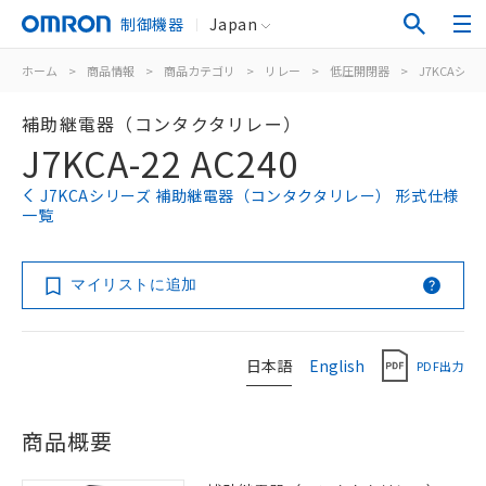
制御機器
Japan
ホーム
>
商品情報
>
商品カテゴリ
>
リレー
>
低圧開閉器
>
J7KCAシリ
補助継電器（コンタクタリレー）
J7KCA-22 AC240
J7KCAシリーズ 補助継電器（コンタクタリレー） 形式仕様
一覧
マイリストに追加
日本語
English
PDF出力
商品概要