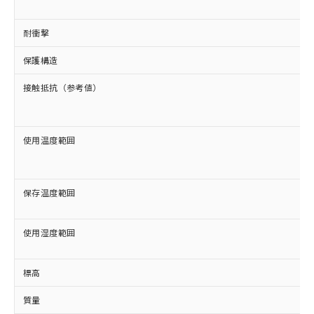
EU RoHS指令（10物質）の非含有証明書
※当社の共同利用者とは、
"個人情報
51物質の非含有証明書（当社基準）
の共同利用に関して"
の「1.共同利
耐衝撃
※本証明書は発行日時点で非含有を証明す
用者の範囲」に記載されている法人を
るもので、過去に遡って非含有を証明する
指します。
保護構造
ものではありません。
また、RoHS指令のフタル酸エステル類４
接触抵抗（参考値）
物質の対応では、対応完了までの期間は出
荷製品に未対応品が混在することから備考
欄に対応日を記載しておりました。
使用温度範囲
既に当社にて対応品への在庫切替を完了
していることから、特段のことがない限
り、2022年1月12日より割愛しておりま
す。
保存温度範囲
使用湿度範囲
標高
質量