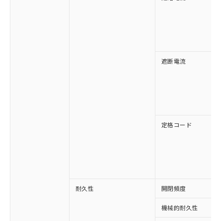
対応済み：EU RoHS指令（10物質）の
非含有に対応した製品が提供可能な商品で
す。
対応予定：EU RoHS指令（10物質）の非含
ご利用条件
有に対応した製品に切り替える予定のある
遮断電流
商品です。
対応予定なし：EU RoHS指令（10物質）の
以下の条件をお読みいただき、同意のうえ
非含有に非対応の商品で、対応品を出す予
ご利用ください。
定はありません。
調査・確認中：EU RoHS指令（10物質）の
本サービスは、当社制御機器事業取扱
※1 中国RoHS○×表
非含有の対応状況を調査中または確認中の
商品の当社在庫状況および標準価格
定格コード
商品です。
(税抜)を提供させていただくもので
「○」：最大均質材料含有率が中国RoHSの
非該当品：ライセンス料など無形物で、有
す。
基準値以下であることを示します。
害物質有無と関係のない商品です。
当社制御機器事業取扱商品の中には、
「×」：最大均質材料含有率が中国RoHSの
仕入先様の事情により、非含有部品として
本サービスの対象外となる商品もある
基準値を超えていることを示します。
いたものが、含有品と判明した場合などや
当社は、これら貴社製品のうち、外国
ことをご了承ください。
「－」：未確認です。当社販売部門へお問
むを得ず変更することがあります。
為替および外国貿易法に定める商品
在庫状況および標準価格照会結果は、
い合わせください。
耐久性
開閉頻度
（以下｢規制貨物等」という）を輸出
記載している更新日時点での社内デー
*EU RoHS指令（10物質）：
または国外への提供する場合は、日本
記
タに基づき作成されるものであり、閲
説明
鉛(Pb) 1000ppm以下、 水銀(Hg) 1000ppm以下、 カド
機械的耐久性
*中国RoHS10物質の基準値 (GB/T26572)：
国政府の輸出許可(または役務取引許
号
覧された時点での実際の在庫および標
ミウム(Cd) 100ppm以下、
Pb(鉛) :1000ppm、 Hg(水銀) : 1000ppm、 Cd(カドミウ
六価クロム(Cr(Ⅵ)) 1000ppm以下、ポリ臭化ビフェニル