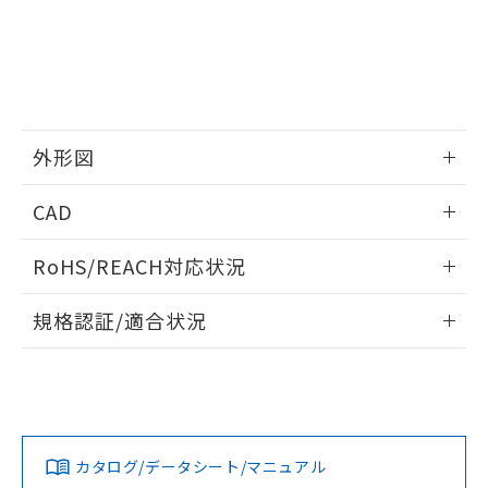
外形図
情報更新：2025/10/23
CAD
外形図
ログイン/会員登録いただくと、CADデータをダウンロー
RoHS/REACH対応状況
ドすることができます。
情報更新：2026/7/29
規格認証/適合状況
ログイン/会員登録
EU RoHS
注意事項・凡例
UL認証
CSA認証
CEマーキング
Yes
Yes
Yes
対応状況
対応予定月
※1
※2
ダウンロードデータをご利用いただく前に、以下を必ずお読
みください。
カタログ/データシート/マニュアル
対応済み
ソフトウェアの使用条件