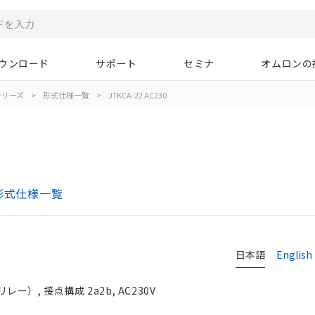
ウンロード
サポート
セミナ
オムロンの
Aシリーズ
>
形式仕様一覧
>
J7KCA-22 AC230
形式仕様一覧
日本語
English
）, 接点構成 2a2b, AC230V