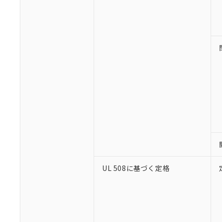
※1 対応状況
対応済み：EU
対応予定：EU R
対応予定なし：EU
調査・確認中：EU
ご利用条件
非該当品：ライセ
※1 中国RoHS
仕入先様の事情に
があります。
以下の条件をお読
「○」：最大均質
UL 508に基づく定格
「×」：最大均質
本サービスは
当社は、これ
*EU RoHS指令（10物
「－」：未確認で
鉛(Pb) 1000ppm以下、
くものです。
う）を輸出ま
記
説明
六価クロム(Cr(Ⅵ)) 1
当社制御機器
などの必要な
フタル酸ビス(2-エチルヘ
号
*中国RoHS10物質の基準値 
ル（DBP） 1000ppm
在庫状況およ
当社は規制貨
Pb(鉛) :1000ppm、 Hg
但し、RoHS指令で産
のであり、閲
ます。
Cr(Ⅵ)(六価クロム) : 
フタル酸エステル類の４