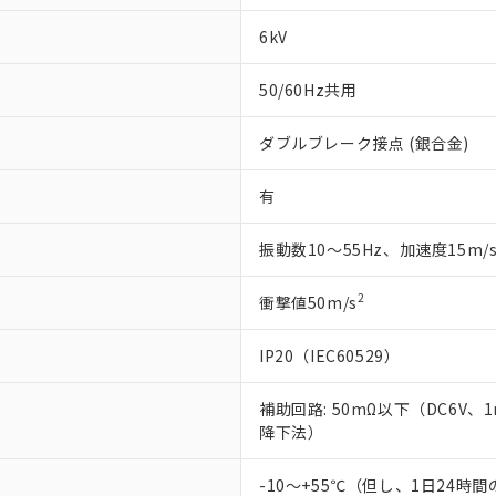
6kV
50/60Hz共用
ダブルブレーク接点 (銀合金)
有
振動数10～55Hz、加速度15m/
2
衝撃値50m/s
IP20（IEC60529）
補助回路: 50mΩ以下（DC6V、
降下法）
-10～+55℃（但し、1日24時