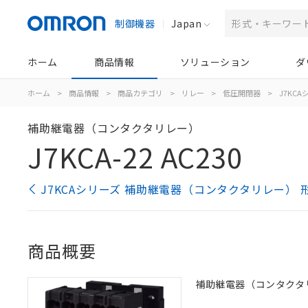
制御機器
Japan
ホーム
商品情報
ソリューション
ダ
ホーム
>
商品情報
>
商品カテゴリ
>
リレー
>
低圧開閉器
>
J7KC
補助継電器（コンタクタリレー）
J7KCA-22 AC230
J7KCAシリーズ 補助継電器（コンタクタリレー） 
商品概要
補助継電器（コンタクタリレー