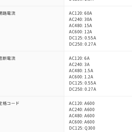
上の在庫あり
 1000ppm、 DIBP(フタル酸ジイソブチル) : 1000ppm、 BBP(フタル酸ブチルベンジル) :
品を、核兵器、ミサイル、化学兵器、生物兵器またはその他武器並
チルヘキシル)) : 1000ppm
況および標準価格はお客様のお取引先、またはお客様担当のオムロ
用いたしません。
閉路電流
AC120: 60A
ご相談ください。
は満たないが在庫あり
製品を第三者に販売する場合は、上記1、2および3の内容を当該第
AC240: 30A
機器販売店や当社販売拠点は「
販売ネットワーク
」をご確認くだ
販売先および販売に係わる関係者が違法に輸出するおそれがある場
用期限
AC480: 15A
び標準価格結果を当社の事前の承諾なく第三者に漏洩または開示し
え状況などにより、予定月が前後することがあります。
(最新の在庫状況については、お客様のお取引先、またはお客様担当
AC600: 12A
（10物質）のすべてが基準値以下であることを示します。
店・当社販売員にご確認ください)
DC125: 0.55A
能（部品リスト作成サービス）をご利用いただくには、I-Webメン
使用状況下において有害物質が外部に漏えいし、環境に深刻な影響を
DC250: 0.27A
あります。
機種、また在庫状況の情報を公開していない機種
ェブサイト上で当社にご登録された部品リストについて、当社およ
書ダウンロード
す。当社販売部門へお問い合わせください。
遮断電流
AC120: 6A
品・サービスに関するお客様との取引・商談に必要な範囲で利用す
合意する
キャンセル
AC240: 3A
書をダウンロードすることができます。
AC480: 1.5A
利用者とは、
"個人情報の共同利用に関して"
の「1.共同利用者の
AC600: 1.2A
します。
10物質）の非含有証明書
DC125: 0.55A
明書（当社基準）
DC250: 0.27A
日時点で非含有を証明するもので、過去に遡って非含有を証明するも
令のフタル酸エステル類４物質の対応では、対応完了までの期間は出
定格コード
AC120: A600
備考欄に対応日を記載しておりました。
AC240: A600
品への在庫切替を完了していることから、特段のことがない限り、20
AC480: A600
す。
AC600: A600
DC125: Q300