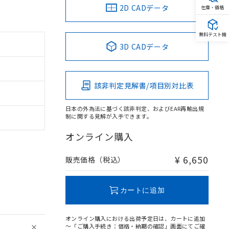
2D CADデータ
在庫・価格
無料テスト機
3D CADデータ
該非判定見解書/項目別対比表
日本の外為法に基づく該非判定、およびEAR再輸出規
制に関する見解が入手できます。
オンライン購入
¥ 6,650
販売価格（税込）
カートに追加
オンライン購入における出荷予定日は、カートに追加
～「ご購入手続き：価格・納期の確認」画面にてご確