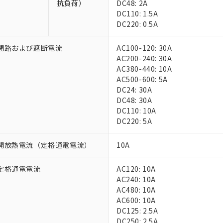
抗負荷）
DC48: 2A
DC110: 1.5A
DC220: 0.5A
閉路および遮断電流
AC100-120: 30A
AC200-240: 30A
AC380-440: 10A
AC500-600: 5A
DC24: 30A
 RoHS指令（10物質）の非含有に対応した製品が提供可能な商品です
DC48: 30A
oHS指令（10物質）の非含有に対応した製品に切り替える予定のある
DC110: 10A
 RoHS指令（10物質）の非含有に非対応の商品で、対応品を出す予
DC220: 5A
 RoHS指令（10物質）の非含有の対応状況を調査中または確認中の
ンス料など無形物で、有害物質有無と関係のない商品です。
○×表
開放熱電流（定格通電電流）
10A
より、非含有部品としていたものが、含有品と判明した場合などやむ
みいただき、同意のうえご利用ください。
材料含有率が中国RoHSの基準値以下であることを示します。
定格通電電流
AC120: 10A
材料含有率が中国RoHSの基準値を超えていることを示します。
、当社制御機器事業取扱商品の当社在庫状況および標準価格(税抜)
ら貴社製品のうち、外国為替および外国貿易法に定める商品（以下｢
質）：
AC240: 10A
す。当社販売部門へお問い合わせください。
 水銀(Hg) 1000ppm以下、 カドミウム(Cd) 100ppm以下、
たは国外への提供する場合は、日本国政府の輸出許可(または役務取
AC480: 10A
000ppm以下、ポリ臭化ビフェニル類(PBB) 1000ppm以下、ポリ臭化ジフェニルエーテル類(P
事業取扱商品の中には、本サービスの対象外となる商品もあること
手続きをとります。
AC600: 10A
キシル) (DEHP)(別名：DOP) 1000ppm以下、フタル酸ブチルベンジル（BBP） 100
(GB/T26572)：
以下、フタル酸ジイソブチル (DIBP) 1000ppm以下
び標準価格照会結果は、記載している更新日時点での社内データに
物を破棄する場合は、完全に破砕するなど、違法に輸出されないよ
DC125: 2.5A
(水銀) : 1000ppm、 Cd(カドミウム) : 100ppm、
業用監視および制御機器に対する適用除外項目は除く。
覧された時点での実際の在庫および標準価格とは異なる場合がある
1000ppm、 PBBs(ポリ臭化ビフェニル類) : 1000ppm、 PBDEs(ポリ臭化ジフェニルエーテル類
DC250: 2.5A
物質については閾値を超える意図的な使用がないことを確認しています。