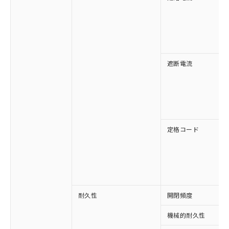
対応済み：EU RoHS指令（10物質）の
非含有に対応した製品が提供可能な商品で
す。
対応予定：EU RoHS指令（10物質）の非含
ご利用条件
有に対応した製品に切り替える予定のある
遮断電流
商品です。
対応予定なし：EU RoHS指令（10物質）の
以下の条件をお読みいただき、同意のうえ
非含有に非対応の商品で、対応品を出す予
ご利用ください。
定はありません。
調査・確認中：EU RoHS指令（10物質）の
本サービスは、当社制御機器事業取扱
※1 中国RoHS○×表
非含有の対応状況を調査中または確認中の
商品の当社在庫状況および標準価格
定格コード
商品です。
(税抜)を提供させていただくもので
「○」：最大均質材料含有率が中国RoHSの
非該当品：ライセンス料など無形物で、有
す。
基準値以下であることを示します。
害物質有無と関係のない商品です。
当社制御機器事業取扱商品の中には、
「×」：最大均質材料含有率が中国RoHSの
仕入先様の事情により、非含有部品として
本サービスの対象外となる商品もある
基準値を超えていることを示します。
いたものが、含有品と判明した場合などや
当社は、これら貴社製品のうち、外国
ことをご了承ください。
「－」：未確認です。当社販売部門へお問
むを得ず変更することがあります。
為替および外国貿易法に定める商品
在庫状況および標準価格照会結果は、
い合わせください。
耐久性
開閉頻度
（以下｢規制貨物等」という）を輸出
記載している更新日時点での社内デー
*EU RoHS指令（10物質）：
または国外への提供する場合は、日本
記
タに基づき作成されるものであり、閲
説明
鉛(Pb) 1000ppm以下、 水銀(Hg) 1000ppm以下、 カド
機械的耐久性
*中国RoHS10物質の基準値 (GB/T26572)：
国政府の輸出許可(または役務取引許
号
覧された時点での実際の在庫および標
ミウム(Cd) 100ppm以下、
Pb(鉛) :1000ppm、 Hg(水銀) : 1000ppm、 Cd(カドミウ
六価クロム(Cr(Ⅵ)) 1000ppm以下、ポリ臭化ビフェニル