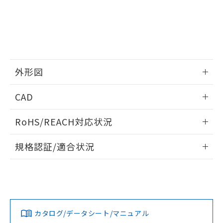
外形図
情報更新：2025/10/23
CAD
外形図
ログイン/会員登録いただくと、CADデータをダウンロー
RoHS/REACH対応状況
ドすることができます。
情報更新：2026/7/29
規格認証/適合状況
ログイン/会員登録
EU RoHS
注意事項・凡例
UL認証
CSA認証
CEマーキング
Yes
Yes
Yes
対応状況
対応予定月
※1
※2
ダウンロードデータをご利用いただく前に、以下を必ずお読
みください。
カタログ/データシート/マニュアル
対応済み
ソフトウェアの使用条件