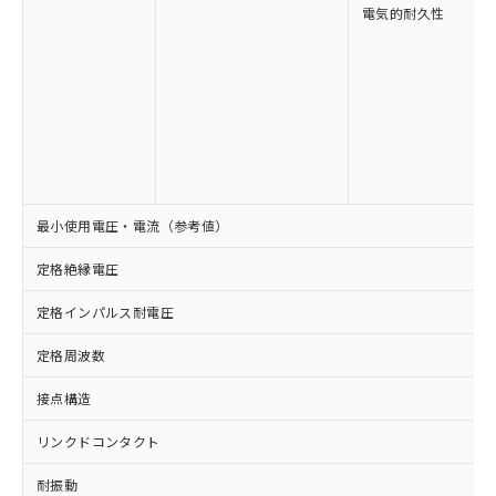
可)を取得するなどの必要な手続きを
ム) : 100ppm、
準価格とは異なる場合があることをご
電気的耐久性
類(PBB) 1000ppm以下、ポリ臭化ジフェニルエーテル類
Cr(Ⅵ)(六価クロム) : 1000ppm、 PBBs(ポリ臭化ビフェ
とります。
了承ください。
(PBDE) 1000ppm以下、フタル酸ビス(2-エチルヘキシ
○
一定数以上の在庫あり
ニル類) : 1000ppm、 PBDEs(ポリ臭化ジフェニルエーテ
当社は規制貨物を破棄する場合は、完
ル) (DEHP)(別名：DOP) 1000ppm以下、フタル酸ブチ
正式な納期状況および標準価格はお客
ル類) : 1000ppm、
ルベンジル（BBP） 1000ppm以下、フタル酸ジブチル
全に破砕するなど、違法に輸出されな
DBP(フタル酸ジブチル) : 1000ppm、 DIBP(フタル酸ジ
様のお取引先、またはお客様担当のオ
（DBP） 1000ppm以下、フタル酸ジイソブチル
イソブチル) : 1000ppm、 BBP(フタル酸ブチルベンジ
△
一定数には満たないが在庫あり
いよう必要な手段を講じます。
ムロン制御機器販売店・当社販売員に
(DIBP) 1000ppm以下
ル) : 1000ppm、
当社は貴社製品を、核兵器、ミサイ
但し、RoHS指令で産業用監視および制御機器に対する
DEHP(フタル酸ビス(2-エチルヘキシル)) : 1000ppm
ご相談ください。
適用除外項目は除く。
ル、化学兵器、生物兵器またはその他
－
在庫なし(最新の在庫状況につ
オムロン制御機器販売店や当社販売拠
フタル酸エステル類の４物質については閾値を超える意
武器並びにこれらの製造装置等に一切
いては、お客様のお取引先、ま
図的な使用がないことを確認しています。
点は「
販売ネットワーク
」をご確認
※2 環境保護使用期限
使用いたしません。
たはお客様担当のオムロン制御
ください。
当社は、貴社製品を第三者に販売する
機器販売店・当社販売員にご確
在庫状況および標準価格結果を当社の
最小使用電圧・電流（参考値）
※2 対応予定月
「ｅ」：有害物質（10物質）のすべてが基
場合は、上記1、2および3の内容を当
認ください)
事前の承諾なく第三者に漏洩または開
準値以下であることを示します。
該第三者に通知します。また当社は、
示しないようお願いします。
定格絶縁電圧
部品在庫の切り替え状況などにより、予定
「10」：通常の使用状況下において有害物
販売先および販売に係わる関係者が違
マイパーツ機能（部品リスト作成サー
空
受注生産機種、また在庫状況の
月が前後することがあります。
質が外部に漏えいし、環境に深刻な影響を
法に輸出するおそれがある場合は、取
ビス）をご利用いただくには、I-Web
白
情報を公開していない機種
定格インパルス耐電圧
及ぼさない年数を意味します。
り引きをいたしません。
メンバーズにご登録されている必要が
「－」：未確認です。当社販売部門へお問
あります。
定格周波数
い合わせください。
お客様が当ウェブサイト上で当社にご
※3 非含有証明書ダウンロード
接点構造
登録された部品リストについて、当社
および当社の共同利用者が、当社の製
下記の非含有証明書をダウンロードするこ
リンクドコンタクト
品・サービスに関するお客様との取
とができます。
合意する
キャンセル
引・商談に必要な範囲で利用すること
耐振動
をご了承ください。