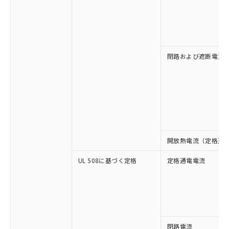
閉路および遮断電流
開放熱電流（定格通
UL 508に基づく定格
定格通電電流
※1 対応状況
閉路電流