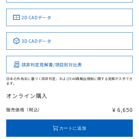
LR型式承認
DNV型式承認
BV型式承認
KR型式承
（イギリス
（ノルウェー
（フランス
（韓国
船舶規格）
船舶規格）
船舶規格）
船舶規格
中国 RoHS
注意事項・凡例
2D CADデータ
No
No
No
No
中国 RoHS表
※1 ※2
3D CADデータ
この製品の規格認証/適合状況ページへ
Pb
Hg
Cd
Cr(VI)
その他の認証はこちらのページからご検索ください
該非判定見解書/項目別対比表
O
O
O
O
日本の外為法に基づく該非判定、およびEAR再輸出規制に関する見解が入手でき
ます。
"対応済み"や非含有の記載がされた商品であっても、流通
在庫等で未対応品が混在する可能性があります。
オンライン購入
非含有品が必要な際は、弊社営業部門もしくは販売店へお
問い合わせください。
¥ 6,650
販売価格（税込）
この製品のRoHS/REACH対応状況ページへ
カートに追加