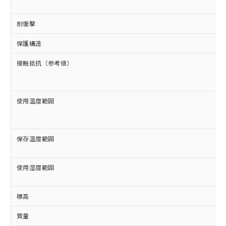
EU RoHS指令（10物質）の非含有証明書
※当社の共同利用者とは、
"個人情報
51物質の非含有証明書（当社基準）
の共同利用に関して"
の「1.共同利
耐衝撃
※本証明書は発行日時点で非含有を証明す
用者の範囲」に記載されている法人を
るもので、過去に遡って非含有を証明する
指します。
保護構造
ものではありません。
また、RoHS指令のフタル酸エステル類４
接触抵抗（参考値）
物質の対応では、対応完了までの期間は出
荷製品に未対応品が混在することから備考
欄に対応日を記載しておりました。
使用温度範囲
既に当社にて対応品への在庫切替を完了
していることから、特段のことがない限
り、2022年1月12日より割愛しておりま
す。
保存温度範囲
使用湿度範囲
標高
質量