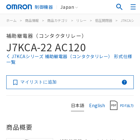
制御機器
Japan
ホーム
>
商品情報
>
商品カテゴリ
>
リレー
>
低圧開閉器
>
J7KCAシリ
補助継電器（コンタクタリレー）
J7KCA-22 AC120
J7KCAシリーズ 補助継電器（コンタクタリレー） 形式仕様
一覧
マイリストに追加
日本語
English
PDF出力
商品概要