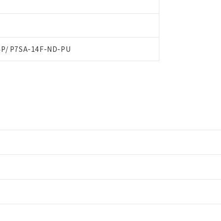
4P/ P7SA-14F-ND-PU
情報更新：2
情報更新：2
ードすることができます。