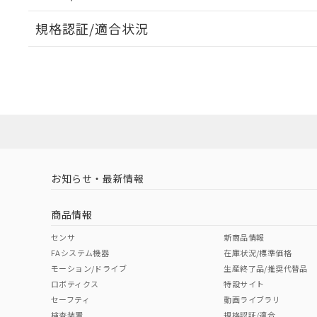
規格認証/適合状況
EU RoHS
注意事項・凡例
UL認証
CSA認証
CEマーキング
ダウンロードデータをご利用いただく前に、以下を必ずお読
Yes
Yes
Yes
対応状況
対応予定月
※1
※2
ソフトウェアの使用条件
対応済み
LR型式承認
DNV型式承認
BV型式承認
KR
（イギリス
（ノルウェー
（フランス
（
お知らせ・最新情報
中国 RoHS
注意事項・凡例
船舶規格）
船舶規格）
船舶規格）
船
商品情報
No
No
No
No
中国 RoHS表
※1 ※2
センサ
新商品情報
FAシステム機器
在庫状況/標準価格
Pb
Hg
Cd
Cr(V
モーション/ドライブ
生産終了品/推奨代替品
取りつけ穴加工図
ロボティクス
特設サイト
セーフティ
動画ライブラリ
検査装置
規格認証/適合