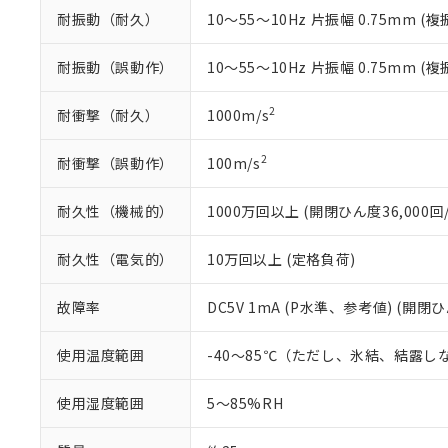
※本証明書は発行
耐振動（耐久）
10～55～10Hz 片振幅 0.75mm (複
また、RoHS指
混在することから
耐振動（誤動作）
10～55～10Hz 片振幅 0.75mm (複
既に当社にて対応
り割愛しておりま
2
耐衝撃（耐久）
1000m/s
2
耐衝撃（誤動作）
100m/s
耐久性（機械的）
1000万回以上 (開閉ひん度36,000回/
耐久性（電気的）
10万回以上 (定格負荷)
故障率
DC5V 1mA (P水準、参考値) (開閉ひ
使用温度範囲
-40～85℃（ただし、氷結、結露し
使用湿度範囲
5～85%RH