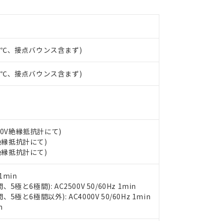
みいただき、同意のうえご利用ください。
材料含有率が中国RoHSの基準値以下であることを示します。
材料含有率が中国RoHSの基準値を超えていることを示します。
、当社制御機器事業取扱商品の当社在庫状況および標準価格(税抜)
ら貴社製品のうち、外国為替および外国貿易法に定める商品（以下｢
質）：
す。当社販売部門へお問い合わせください。
 水銀(Hg) 1000ppm以下、 カドミウム(Cd) 100ppm以下、
たは国外への提供する場合は、日本国政府の輸出許可(または役務取
000ppm以下、ポリ臭化ビフェニル類(PBB) 1000ppm以下、ポリ臭化ジフェニルエーテル類(P
事業取扱商品の中には、本サービスの対象外となる商品もあること
手続きをとります。
23℃、接点バウンス含まず)
キシル) (DEHP)(別名：DOP) 1000ppm以下、フタル酸ブチルベンジル（BBP） 100
(GB/T26572)：
以下、フタル酸ジイソブチル (DIBP) 1000ppm以下
び標準価格照会結果は、記載している更新日時点での社内データに
物を破棄する場合は、完全に破砕するなど、違法に輸出されないよ
(水銀) : 1000ppm、 Cd(カドミウム) : 100ppm、
業用監視および制御機器に対する適用除外項目は除く。
覧された時点での実際の在庫および標準価格とは異なる場合がある
1000ppm、 PBBs(ポリ臭化ビフェニル類) : 1000ppm、 PBDEs(ポリ臭化ジフェニルエーテル類
物質については閾値を超える意図的な使用がないことを確認しています。
23℃、接点バウンス含まず)
上の在庫あり
 1000ppm、 DIBP(フタル酸ジイソブチル) : 1000ppm、 BBP(フタル酸ブチルベンジル) :
品を、核兵器、ミサイル、化学兵器、生物兵器またはその他武器並
チルヘキシル)) : 1000ppm
況および標準価格はお客様のお取引先、またはお客様担当のオムロ
用いたしません。
ご相談ください。
は満たないが在庫あり
製品を第三者に販売する場合は、上記1、2および3の内容を当該第
機器販売店や当社販売拠点は「
販売ネットワーク
」をご確認くだ
販売先および販売に係わる関係者が違法に輸出するおそれがある場
用期限
び標準価格結果を当社の事前の承諾なく第三者に漏洩または開示し
え状況などにより、予定月が前後することがあります。
(最新の在庫状況については、お客様のお取引先、またはお客様担当
500V絶縁抵抗計にて)
（10物質）のすべてが基準値以下であることを示します。
店・当社販売員にご確認ください)
能（部品リスト作成サービス）をご利用いただくには、I-Webメン
V絶縁抵抗計にて)
使用状況下において有害物質が外部に漏えいし、環境に深刻な影響を
あります。
V絶縁抵抗計にて)
機種、また在庫状況の情報を公開していない機種
ェブサイト上で当社にご登録された部品リストについて、当社およ
書ダウンロード
す。当社販売部門へお問い合わせください。
品・サービスに関するお客様との取引・商談に必要な範囲で利用す
合意する
キャンセル
1min
書をダウンロードすることができます。
と6極間): AC2500V 50/60Hz 1min
利用者とは、
"個人情報の共同利用に関して"
の「1.共同利用者の
極と6極間以外): AC4000V 50/60Hz 1min
します。
10物質）の非含有証明書
n
明書（当社基準）