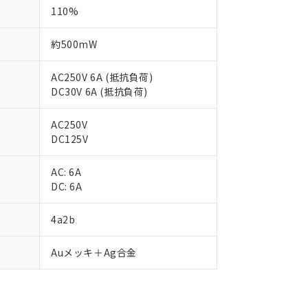
110%
約500mW
AC250V 6A (抵抗負荷)
DC30V 6A (抵抗負荷)
AC250V
DC125V
AC: 6A
DC: 6A
4a2b
 RoHS指令（10物質）の非含有に対応した製品が提供可能な商品です
oHS指令（10物質）の非含有に対応した製品に切り替える予定のある
Auメッキ＋Ag合金
 RoHS指令（10物質）の非含有に非対応の商品で、対応品を出す予
 RoHS指令（10物質）の非含有の対応状況を調査中または確認中の
ンス料など無形物で、有害物質有無と関係のない商品です。
○×表
より、非含有部品としていたものが、含有品と判明した場合などやむ