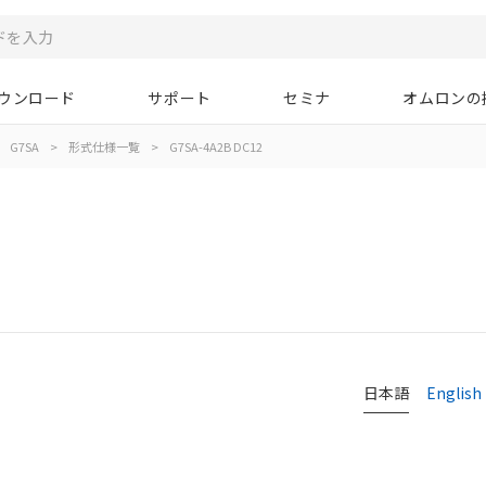
ウンロード
サポート
セミナ
オムロンの
G7SA
>
形式仕様一覧
>
G7SA-4A2B DC12
日本語
English