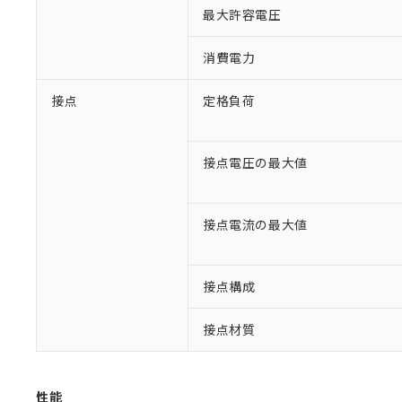
最大許容電圧
消費電力
接点
定格負荷
接点電圧の最大値
接点電流の最大値
※1 対応状況
接点構成
対応済み：EU
対応予定：EU R
接点材質
対応予定なし：EU
調査・確認中：EU
ご利用条件
非該当品：ライセ
※1 中国RoHS
仕入先様の事情に
性能