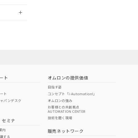
2026/7/29
ート
オムロンの提供価値
目指す姿
ポート
コンセプト「i-Automation!」
ジャパンデスク
オムロンの強み
お客様との共創拠点
AUTOMATION CENTER
DIBP
BBP
DEHP
環境保護
技術を磨く現場
・セミナ
状況ページへ
使用期限
検索ください
案内
販売ネットワーク
講する