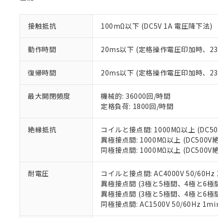
があります。
以下の条件をお読
「○」：最大均質
「×」：最大均質
接触抵抗
100mΩ以下 (DC5V 1A 電圧降下法)
本サービスは
当社は、これ
*EU RoHS指令（10物
「－」：未確認で
鉛(Pb) 1000ppm以下、
くものです。
う）を輸出ま
記
説明
六価クロム(Cr(Ⅵ)) 1
当社制御機器
などの必要な
動作時間
20ms以下 (定格操作電圧印加時、
フタル酸ビス(2-エチルヘ
号
*中国RoHS10物質の基準値 
ル（DBP） 1000ppm
在庫状況およ
当社は規制貨
Pb(鉛) :1000ppm、 Hg
但し、RoHS指令で産
のであり、閲
ます。
Cr(Ⅵ)(六価クロム) : 
フタル酸エステル類の４
復帰時間
20ms以下 (定格操作電圧印加時、
○
一定数以
DBP(フタル酸ジブチル) :
い。
当社は貴社製
DEHP(フタル酸ビス(2-エ
正式な納期状
置等に一切使
最大開閉頻度
機械的: 36000回/時間
当社販売員に
※2 対応予定月
△
一定数に
当社は、貴社
定格負荷: 1800回/時間
オムロン制御
また当社は、
※2 環境保護使
在庫状況およ
部品在庫の切り替
たしません。
－
在庫なし
す。
絶縁抵抗
コイルと接点間: 1000MΩ以上 (DC
「ｅ」：有害物質
機器販売
マイパーツ機
異極接点間: 1000MΩ以上 (DC500
「10」：通常の
ている必要が
同極接点間: 1000MΩ以上 (DC500
味します。
空
受注生産
お客様が当ウ
※3 非含有証明
「－」：未確認で
白
が、当社の製
耐電圧
コイルと接点間: AC4000V 50/60Hz 
さい。
下記の非含有証明
異極接点間 (3極と5極間、4極と6極間、5極
※当社の共同
異極接点間 (3極と5極間、4極と6極間、5
いる法人を指
EU RoHS指令（
同極接点間: AC1500V 50/60Hz 1mi
51物質の非含有証