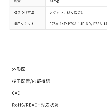
質量
約25g
取りつけ方法
ソケット、はんだづけ
適用ソケット
P7SA-14F/ P7SA-14F-ND/ P7SA-1
外形図
端子配置/内部接続
外形図
CAD
端子配置/内部接続
ログイン/会員登録いただくと、CADデータをダウンロ
RoHS/REACH対応状況