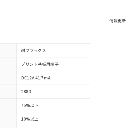
情報更新：2
耐フラックス
プリント基板用端子
DC12V 41.7mA
288Ω
75%以下
10%以上