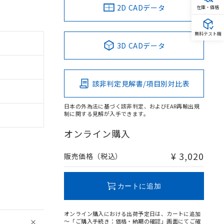
2D CADデータ
在庫・価格
無料テスト機
3D CADデータ
該非判定見解書/項目別対比表
日本の外為法に基づく該非判定、およびEAR再輸出規
制に関する見解が入手できます。
オンライン購入
¥ 3,020
販売価格（税込）
カートに追加
オンライン購入における出荷予定日は、カートに追加
～「ご購入手続き：価格・納期の確認」画面にてご確