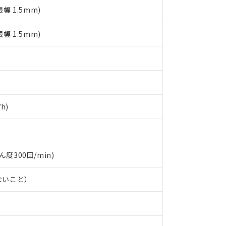
日時点で非含有を証明するもので、過去に遡って非含有を証明するも
振幅 1.5mm)
令のフタル酸エステル類４物質の対応では、対応完了までの期間は出
備考欄に対応日を記載しておりました。
振幅 1.5mm)
品への在庫切替を完了していることから、特段のことがない限り、20
す。
h)
ん度300回/min)
ないこと）