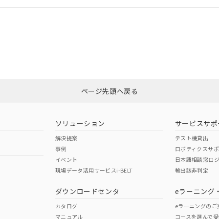
情報更新：
ログイン/会員登録
CCC認証
電波法
みください。
N/A
N/A
非含有証明書
※3
ページ先頭へ戻る
ダウンロードはこちら
型式承認
NK型式承認
ABS型式承認
韓国
（日本
（アメリカ
ソリューション
サービスサポ
舶規格）
船舶規格）
船舶規格）
解決提案
テスト機貸出
事例
ロボティクスサ
No
No
イベント
日本語相談窓口
現場データ活用サービスi-BELT
輸出該非判定
I)
PBBs
PBDEs
DBP
ダウンロードセンタ
eラーニング
この製品の規格認証/適合
その他の認証はこちらのページからご
カタログ
eラーニングのご
マニュアル
コースを選んで受