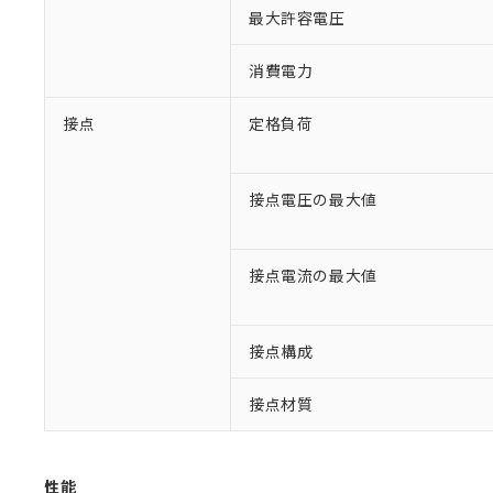
最大許容電圧
消費電力
接点
定格負荷
接点電圧の最大値
接点電流の最大値
※1 対応状況
接点構成
対応済み：EU
対応予定：EU R
接点材質
対応予定なし：EU
調査・確認中：EU
ご利用条件
非該当品：ライセ
※1 中国RoHS
仕入先様の事情に
性能