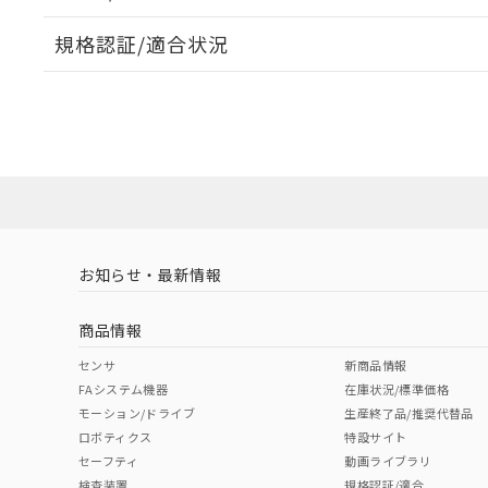
規格認証/適合状況
EU RoHS
注意事項・凡例
UL認証
CSA認証
CEマーキング
ダウンロードデータをご利用いただく前に、以下を必ずお読
Yes
Yes
Yes
対応状況
対応予定月
※1
※2
ソフトウェアの使用条件
対応済み
LR型式承認
DNV型式承認
BV型式承認
KR
（イギリス
（ノルウェー
（フランス
（
お知らせ・最新情報
中国 RoHS
注意事項・凡例
船舶規格）
船舶規格）
船舶規格）
船
商品情報
No
No
No
No
中国 RoHS表
※1 ※2
センサ
新商品情報
FAシステム機器
在庫状況/標準価格
Pb
Hg
Cd
Cr(V
モーション/ドライブ
生産終了品/推奨代替品
取りつけ穴加工図
ロボティクス
特設サイト
セーフティ
動画ライブラリ
検査装置
規格認証/適合