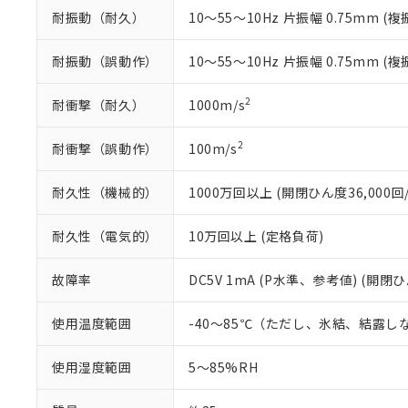
※本証明書は発行
耐振動（耐久）
10～55～10Hz 片振幅 0.75mm (複
また、RoHS指
混在することから
耐振動（誤動作）
10～55～10Hz 片振幅 0.75mm (複
既に当社にて対応
り割愛しておりま
2
耐衝撃（耐久）
1000m/s
2
耐衝撃（誤動作）
100m/s
耐久性（機械的）
1000万回以上 (開閉ひん度36,000回/
耐久性（電気的）
10万回以上 (定格負荷)
故障率
DC5V 1mA (P水準、参考値) (開閉ひ
使用温度範囲
-40～85℃（ただし、氷結、結露し
使用湿度範囲
5～85%RH