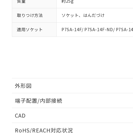
質量
約25g
取りつけ方法
ソケット、はんだづけ
適用ソケット
P7SA-14F/ P7SA-14F-ND/ P7SA-1
外形図
端子配置/内部接続
外形図
CAD
端子配置/内部接続
ログイン/会員登録いただくと、CADデータをダウンロ
RoHS/REACH対応状況