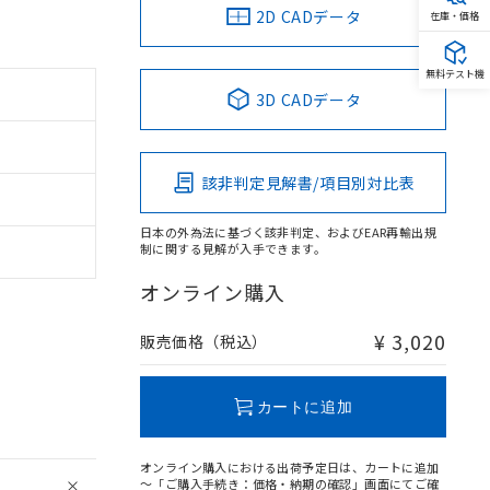
2D CADデータ
在庫・価格
無料テスト機
3D CADデータ
該非判定見解書/項目別対比表
日本の外為法に基づく該非判定、およびEAR再輸出規
制に関する見解が入手できます。
オンライン購入
¥ 3,020
販売価格（税込）
カートに追加
オンライン購入における出荷予定日は、カートに追加
～「ご購入手続き：価格・納期の確認」画面にてご確