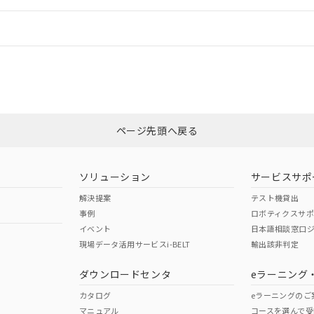
情報更新：
ログイン/会員登録
CCC認証
電波法
みください。
N/A
N/A
非含有証明書
※3
ページ先頭へ戻る
ダウンロードはこちら
型式承認
NK型式承認
ABS型式承認
韓国
（日本
（アメリカ
ソリューション
サービスサポ
舶規格）
船舶規格）
船舶規格）
解決提案
テスト機貸出
事例
ロボティクスサ
No
No
イベント
日本語相談窓口
現場データ活用サービスi-BELT
輸出該非判定
I)
PBBs
PBDEs
DBP
ダウンロードセンタ
eラーニング
この製品の規格認証/適合
その他の認証はこちらのページからご
カタログ
eラーニングのご
マニュアル
コースを選んで受