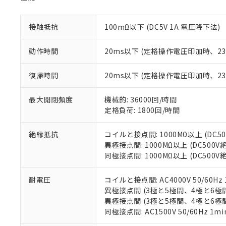
があります。
以下の条件をお読
「○」：最大均質
「×」：最大均質
接触抵抗
100mΩ以下 (DC5V 1A 電圧降下法)
本サービスは
当社は、これ
*EU RoHS指令（10物
「－」：未確認で
鉛(Pb) 1000ppm以下、
くものです。
う）を輸出ま
記
説明
六価クロム(Cr(Ⅵ)) 1
当社制御機器
などの必要な
動作時間
20ms以下 (定格操作電圧印加時、
フタル酸ビス(2-エチルヘ
号
*中国RoHS10物質の基準値 
ル（DBP） 1000ppm
在庫状況およ
当社は規制貨
Pb(鉛) :1000ppm、 Hg
但し、RoHS指令で産
のであり、閲
ます。
Cr(Ⅵ)(六価クロム) : 
フタル酸エステル類の４
復帰時間
20ms以下 (定格操作電圧印加時、
○
一定数以
DBP(フタル酸ジブチル) :
い。
当社は貴社製
DEHP(フタル酸ビス(2-エ
正式な納期状
置等に一切使
最大開閉頻度
機械的: 36000回/時間
当社販売員に
※2 対応予定月
△
一定数に
当社は、貴社
定格負荷: 1800回/時間
オムロン制御
また当社は、
※2 環境保護使
在庫状況およ
部品在庫の切り替
たしません。
－
在庫なし
す。
絶縁抵抗
コイルと接点間: 1000MΩ以上 (DC
「ｅ」：有害物質
機器販売
マイパーツ機
異極接点間: 1000MΩ以上 (DC500
「10」：通常の
ている必要が
同極接点間: 1000MΩ以上 (DC500
味します。
空
受注生産
お客様が当ウ
※3 非含有証明
「－」：未確認で
白
が、当社の製
耐電圧
コイルと接点間: AC4000V 50/60Hz 
さい。
下記の非含有証明
異極接点間 (3極と5極間、4極と6極間、5極
※当社の共同
異極接点間 (3極と5極間、4極と6極間、5
いる法人を指
EU RoHS指令（
同極接点間: AC1500V 50/60Hz 1mi
51物質の非含有証