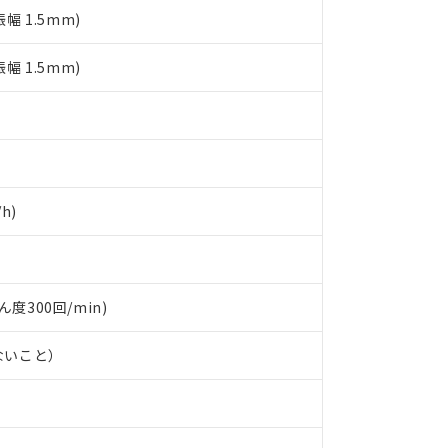
日時点で非含有を証明するもので、過去に遡って非含有を証明するも
振幅 1.5mm)
令のフタル酸エステル類４物質の対応では、対応完了までの期間は出
備考欄に対応日を記載しておりました。
振幅 1.5mm)
品への在庫切替を完了していることから、特段のことがない限り、20
す。
h)
ん度300回/min)
ないこと）