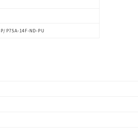
4P/ P7SA-14F-ND-PU
情報更新：2
情報更新：2
ードすることができます。