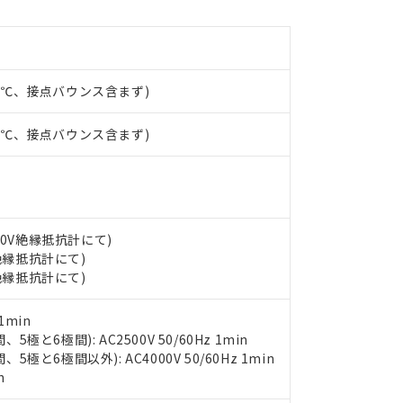
みいただき、同意のうえご利用ください。
材料含有率が中国RoHSの基準値以下であることを示します。
材料含有率が中国RoHSの基準値を超えていることを示します。
、当社制御機器事業取扱商品の当社在庫状況および標準価格(税抜)
ら貴社製品のうち、外国為替および外国貿易法に定める商品（以下｢
質）：
す。当社販売部門へお問い合わせください。
 水銀(Hg) 1000ppm以下、 カドミウム(Cd) 100ppm以下、
たは国外への提供する場合は、日本国政府の輸出許可(または役務取
000ppm以下、ポリ臭化ビフェニル類(PBB) 1000ppm以下、ポリ臭化ジフェニルエーテル類(P
事業取扱商品の中には、本サービスの対象外となる商品もあること
手続きをとります。
23℃、接点バウンス含まず)
キシル) (DEHP)(別名：DOP) 1000ppm以下、フタル酸ブチルベンジル（BBP） 100
(GB/T26572)：
以下、フタル酸ジイソブチル (DIBP) 1000ppm以下
び標準価格照会結果は、記載している更新日時点での社内データに
物を破棄する場合は、完全に破砕するなど、違法に輸出されないよ
(水銀) : 1000ppm、 Cd(カドミウム) : 100ppm、
業用監視および制御機器に対する適用除外項目は除く。
覧された時点での実際の在庫および標準価格とは異なる場合がある
1000ppm、 PBBs(ポリ臭化ビフェニル類) : 1000ppm、 PBDEs(ポリ臭化ジフェニルエーテル類
物質については閾値を超える意図的な使用がないことを確認しています。
23℃、接点バウンス含まず)
上の在庫あり
 1000ppm、 DIBP(フタル酸ジイソブチル) : 1000ppm、 BBP(フタル酸ブチルベンジル) :
品を、核兵器、ミサイル、化学兵器、生物兵器またはその他武器並
チルヘキシル)) : 1000ppm
況および標準価格はお客様のお取引先、またはお客様担当のオムロ
用いたしません。
ご相談ください。
は満たないが在庫あり
製品を第三者に販売する場合は、上記1、2および3の内容を当該第
機器販売店や当社販売拠点は「
販売ネットワーク
」をご確認くだ
販売先および販売に係わる関係者が違法に輸出するおそれがある場
用期限
び標準価格結果を当社の事前の承諾なく第三者に漏洩または開示し
え状況などにより、予定月が前後することがあります。
(最新の在庫状況については、お客様のお取引先、またはお客様担当
500V絶縁抵抗計にて)
（10物質）のすべてが基準値以下であることを示します。
店・当社販売員にご確認ください)
能（部品リスト作成サービス）をご利用いただくには、I-Webメン
V絶縁抵抗計にて)
使用状況下において有害物質が外部に漏えいし、環境に深刻な影響を
あります。
V絶縁抵抗計にて)
機種、また在庫状況の情報を公開していない機種
ェブサイト上で当社にご登録された部品リストについて、当社およ
書ダウンロード
す。当社販売部門へお問い合わせください。
品・サービスに関するお客様との取引・商談に必要な範囲で利用す
合意する
キャンセル
1min
書をダウンロードすることができます。
と6極間): AC2500V 50/60Hz 1min
利用者とは、
"個人情報の共同利用に関して"
の「1.共同利用者の
極と6極間以外): AC4000V 50/60Hz 1min
します。
10物質）の非含有証明書
n
明書（当社基準）