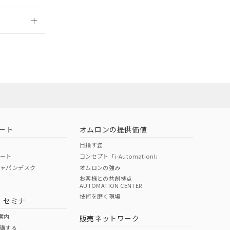
2026/7/29
ート
オムロンの提供価値
目指す姿
ポート
コンセプト「i-Automation!」
ジャパンデスク
オムロンの強み
お客様との共創拠点
AUTOMATION CENTER
DIBP
BBP
DEHP
環境保護
技術を磨く現場
・セミナ
状況ページへ
使用期限
検索ください
案内
販売ネットワーク
講する