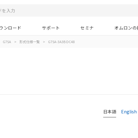
ウンロード
サポート
セミナ
オムロンの
G7SA
>
形式仕様一覧
>
G7SA-3A3B DC48
日本語
English