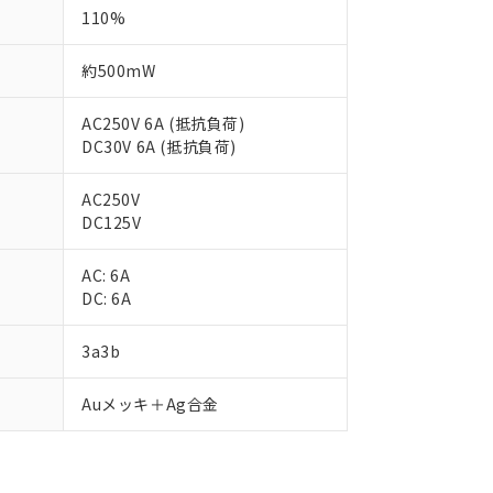
110%
約500mW
AC250V 6A (抵抗負荷)
DC30V 6A (抵抗負荷)
AC250V
DC125V
AC: 6A
DC: 6A
3a3b
 RoHS指令（10物質）の非含有に対応した製品が提供可能な商品です
oHS指令（10物質）の非含有に対応した製品に切り替える予定のある
Auメッキ＋Ag合金
 RoHS指令（10物質）の非含有に非対応の商品で、対応品を出す予
 RoHS指令（10物質）の非含有の対応状況を調査中または確認中の
ンス料など無形物で、有害物質有無と関係のない商品です。
○×表
より、非含有部品としていたものが、含有品と判明した場合などやむ