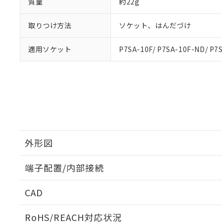
質量
約22g
取りつけ方法
ソケット、はんだづけ
適用ソケット
P7SA-10F/ P7SA-10F-ND/ P7
外形図
端子配置/内部接続
外形図
CAD
端子配置/内部接続
ログイン/会員登録いただくと、CADデータをダウンロ
RoHS/REACH対応状況