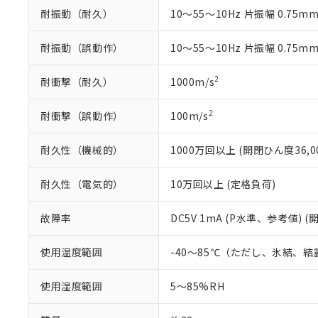
※本証明書は発行
耐振動（耐久）
10～55～10Hz 片振幅 0.75mm
また、RoHS指
混在することから
耐振動（誤動作）
10～55～10Hz 片振幅 0.75mm
既に当社にて対応
り割愛しておりま
2
耐衝撃（耐久）
1000m/s
2
耐衝撃（誤動作）
100m/s
耐久性（機械的）
1000万回以上 (開閉ひん度36,00
耐久性（電気的）
10万回以上 (定格負荷)
故障率
DC5V 1mA (P水準、参考値) (
使用温度範囲
-40～85℃（ただし、氷結、
使用湿度範囲
5～85%RH