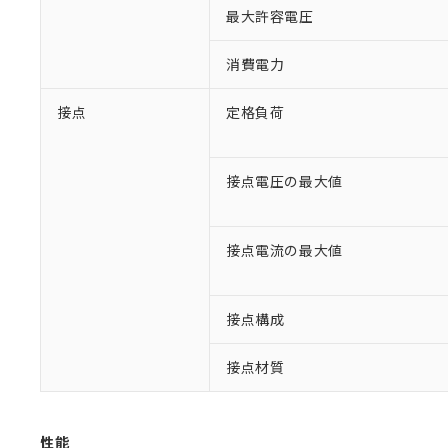
最大許容電圧
消費電力
接点
定格負荷
接点電圧の最大値
接点電流の最大値
※1 対応状況
接点構成
対応済み：EU
対応予定：EU R
接点材質
対応予定なし：EU
調査・確認中：EU
ご利用条件
非該当品：ライセ
※1 中国RoHS
仕入先様の事情に
性能