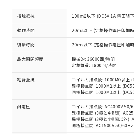
があります。
以下の条件をお読
「○」：最大均質
「×」：最大均質
接触抵抗
100mΩ以下 (DC5V 1A 電圧降
本サービスは
当社は、これ
*EU RoHS指令（10物
「－」：未確認で
鉛(Pb) 1000ppm以下、
くものです。
う）を輸出ま
記
説明
六価クロム(Cr(Ⅵ)) 1
当社制御機器
などの必要な
動作時間
20ms以下 (定格操作電圧印加
フタル酸ビス(2-エチルヘ
号
*中国RoHS10物質の基準値 
ル（DBP） 1000ppm
在庫状況およ
当社は規制貨
Pb(鉛) :1000ppm、 Hg
但し、RoHS指令で産
のであり、閲
ます。
Cr(Ⅵ)(六価クロム) : 
フタル酸エステル類の４
復帰時間
20ms以下 (定格操作電圧印加
○
一定数以
DBP(フタル酸ジブチル) :
い。
当社は貴社製
DEHP(フタル酸ビス(2-エ
正式な納期状
置等に一切使
最大開閉頻度
機械的: 36000回/時間
当社販売員に
※2 対応予定月
△
一定数に
当社は、貴社
定格負荷: 1800回/時間
オムロン制御
また当社は、
※2 環境保護使
在庫状況およ
部品在庫の切り替
たしません。
－
在庫なし
す。
絶縁抵抗
コイルと接点間: 1000MΩ以上 
「ｅ」：有害物質
機器販売
マイパーツ機
異極接点間: 1000MΩ以上 (DC
「10」：通常の
ている必要が
同極接点間: 1000MΩ以上 (DC
味します。
空
受注生産
お客様が当ウ
※3 非含有証明
「－」：未確認で
白
が、当社の製
耐電圧
コイルと接点間: AC4000V 50/6
さい。
下記の非含有証明
異極接点間 (3極と4極間): AC2500
※当社の共同
異極接点間 (3極と4極間以外): AC4
いる法人を指
EU RoHS指令（
同極接点間: AC1500V 50/60Hz
51物質の非含有証