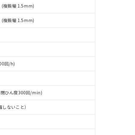
日時点で非含有を証明するもので、過去に遡って非含有を証明するも
 (複振幅 1.5mm)
令のフタル酸エステル類４物質の対応では、対応完了までの期間は出
備考欄に対応日を記載しておりました。
 (複振幅 1.5mm)
品への在庫切替を完了していることから、特段のことがない限り、20
す。
0回/h)
開閉ひん度300回/min)
結露しないこと）