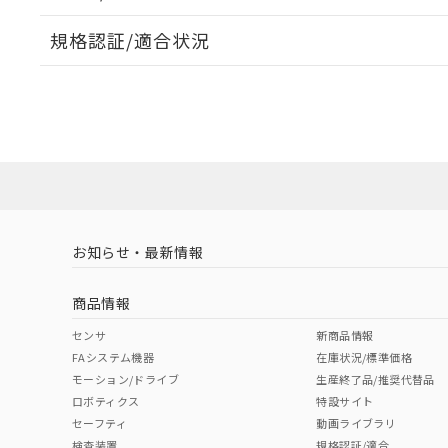
規格認証/適合状況
EU RoHS
注意事項・凡例
UL認証
CSA認証
CEマーキング
ダウンロードデータをご利用いただく前に、以下を必ずお読
Yes
Yes
Yes
対応状況
対応予定月
※1
※2
ソフトウェアの使用条件
対応済み
LR型式承認
DNV型式承認
BV型式承認
KR
（イギリス
（ノルウェー
（フランス
（
お知らせ・最新情報
中国 RoHS
注意事項・凡例
船舶規格）
船舶規格）
船舶規格）
船
商品情報
No
No
No
No
中国 RoHS表
※1 ※2
センサ
新商品情報
FAシステム機器
在庫状況/標準価格
Pb
Hg
Cd
Cr(V
モーション/ドライブ
生産終了品/推奨代替品
取りつけ穴加工図
ロボティクス
特設サイト
セーフティ
動画ライブラリ
検査装置
規格認証/適合