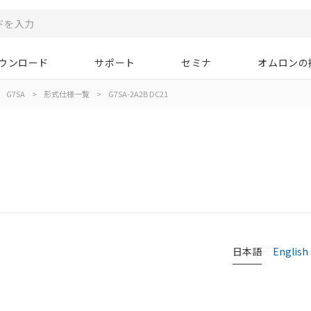
ウンロード
サポート
セミナ
オムロンの
G7SA
>
形式仕様一覧
>
G7SA-2A2B DC21
日本語
English