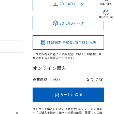
2D CADデータ
在庫・価格
無料テスト機
3D CADデータ
該非判定見解書/項目別対比表
日本の外為法に基づく該非判定、およびEAR再輸出規
制に関する見解が入手できます。
オンライン購入
¥ 2,750
販売価格（税込）
カートに追加
オンライン購入における出荷予定日は、カートに追加
～「ご購入手続き：価格・納期の確認」画面にてご確