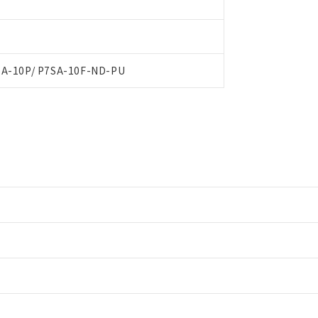
SA-10P/ P7SA-10F-ND-PU
情報更新：2
情報更新：2
ードすることができます。