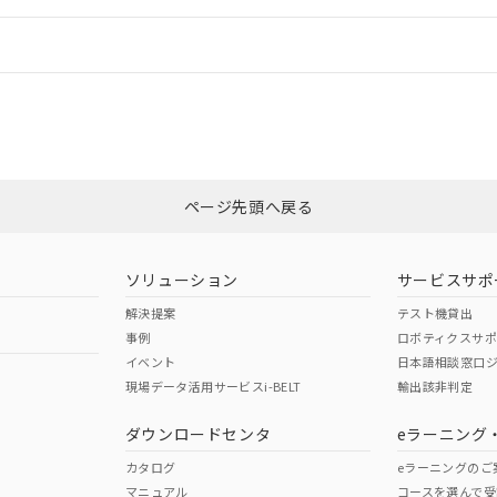
情報更新：
ログイン/会員登録
CCC認証
電波法
みください。
N/A
N/A
非含有証明書
※3
ページ先頭へ戻る
ダウンロードはこちら
型式承認
NK型式承認
ABS型式承認
韓国
（日本
（アメリカ
ソリューション
サービスサポ
舶規格）
船舶規格）
船舶規格）
解決提案
テスト機貸出
事例
ロボティクスサ
No
No
イベント
日本語相談窓口
現場データ活用サービスi-BELT
輸出該非判定
I)
PBBs
PBDEs
DBP
ダウンロードセンタ
eラーニング
この製品の規格認証/適合
その他の認証はこちらのページからご
カタログ
eラーニングのご
マニュアル
コースを選んで受