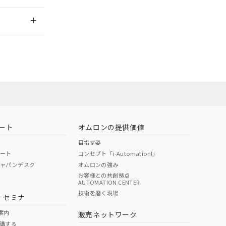
2026/7/29
ート
オムロンの提供価値
目指す姿
ポート
コンセプト「i-Automation!」
ジャパンデスク
オムロンの強み
お客様との共創拠点
AUTOMATION CENTER
DIBP
BBP
DEHP
環境保護
技術を磨く現場
・セミナ
状況ページへ
使用期限
検索ください
案内
販売ネットワーク
講する