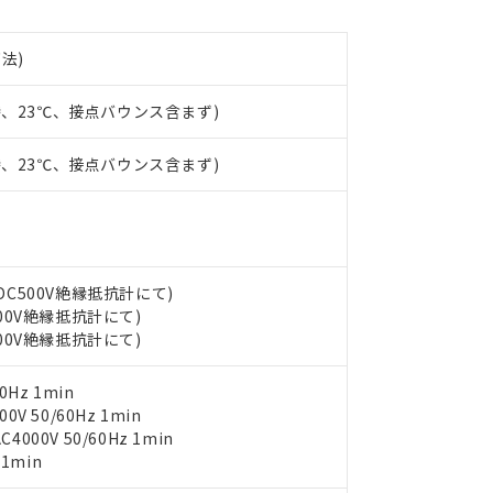
みいただき、同意のうえご利用ください。
材料含有率が中国RoHSの基準値以下であることを示します。
材料含有率が中国RoHSの基準値を超えていることを示します。
下法)
、当社制御機器事業取扱商品の当社在庫状況および標準価格(税抜)
ら貴社製品のうち、外国為替および外国貿易法に定める商品（以下｢
質）：
す。当社販売部門へお問い合わせください。
 水銀(Hg) 1000ppm以下、 カドミウム(Cd) 100ppm以下、
たは国外への提供する場合は、日本国政府の輸出許可(または役務取
000ppm以下、ポリ臭化ビフェニル類(PBB) 1000ppm以下、ポリ臭化ジフェニルエーテル類(P
事業取扱商品の中には、本サービスの対象外となる商品もあること
手続きをとります。
時、23℃、接点バウンス含まず)
キシル) (DEHP)(別名：DOP) 1000ppm以下、フタル酸ブチルベンジル（BBP） 100
(GB/T26572)：
以下、フタル酸ジイソブチル (DIBP) 1000ppm以下
び標準価格照会結果は、記載している更新日時点での社内データに
物を破棄する場合は、完全に破砕するなど、違法に輸出されないよ
(水銀) : 1000ppm、 Cd(カドミウム) : 100ppm、
業用監視および制御機器に対する適用除外項目は除く。
覧された時点での実際の在庫および標準価格とは異なる場合がある
1000ppm、 PBBs(ポリ臭化ビフェニル類) : 1000ppm、 PBDEs(ポリ臭化ジフェニルエーテル類
物質については閾値を超える意図的な使用がないことを確認しています。
時、23℃、接点バウンス含まず)
上の在庫あり
 1000ppm、 DIBP(フタル酸ジイソブチル) : 1000ppm、 BBP(フタル酸ブチルベンジル) :
品を、核兵器、ミサイル、化学兵器、生物兵器またはその他武器並
チルヘキシル)) : 1000ppm
況および標準価格はお客様のお取引先、またはお客様担当のオムロ
用いたしません。
ご相談ください。
は満たないが在庫あり
製品を第三者に販売する場合は、上記1、2および3の内容を当該第
機器販売店や当社販売拠点は「
販売ネットワーク
」をご確認くだ
販売先および販売に係わる関係者が違法に輸出するおそれがある場
用期限
び標準価格結果を当社の事前の承諾なく第三者に漏洩または開示し
え状況などにより、予定月が前後することがあります。
(最新の在庫状況については、お客様のお取引先、またはお客様担当
(DC500V絶縁抵抗計にて)
（10物質）のすべてが基準値以下であることを示します。
店・当社販売員にご確認ください)
能（部品リスト作成サービス）をご利用いただくには、I-Webメン
500V絶縁抵抗計にて)
使用状況下において有害物質が外部に漏えいし、環境に深刻な影響を
あります。
500V絶縁抵抗計にて)
機種、また在庫状況の情報を公開していない機種
ェブサイト上で当社にご登録された部品リストについて、当社およ
書ダウンロード
す。当社販売部門へお問い合わせください。
品・サービスに関するお客様との取引・商談に必要な範囲で利用す
合意する
キャンセル
0Hz 1min
書をダウンロードすることができます。
V 50/60Hz 1min
利用者とは、
"個人情報の共同利用に関して"
の「1.共同利用者の
000V 50/60Hz 1min
します。
10物質）の非含有証明書
 1min
明書（当社基準）