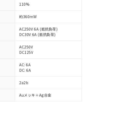
110%
約360mW
AC250V 6A (抵抗負荷)
DC30V 6A (抵抗負荷)
AC250V
DC125V
AC: 6A
DC: 6A
2a2b
 RoHS指令（10物質）の非含有に対応した製品が提供可能な商品です
oHS指令（10物質）の非含有に対応した製品に切り替える予定のある
Auメッキ＋Ag合金
 RoHS指令（10物質）の非含有に非対応の商品で、対応品を出す予
 RoHS指令（10物質）の非含有の対応状況を調査中または確認中の
ンス料など無形物で、有害物質有無と関係のない商品です。
○×表
より、非含有部品としていたものが、含有品と判明した場合などやむ