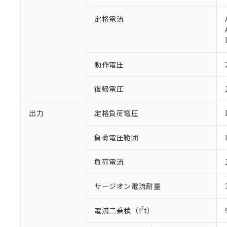
定格電流
動作電圧
※1 対応状況
復帰電圧
対応済み：EU
対応予定：EU R
対応予定なし：EU
出力
定格負荷電圧
調査・確認中：EU
ご利用条件
非該当品：ライセ
負荷電圧範囲
※1 中国RoHS
仕入先様の事情に
があります。
以下の条件をお読
「○」：最大均質
負荷電流
「×」：最大均質
本サービスは
当社は、これ
*EU RoHS指令（10物
「－」：未確認で
鉛(Pb) 1000ppm以下、
くものです。
サージオン電流耐量
う）を輸出ま
記
説明
六価クロム(Cr(Ⅵ)) 1
当社制御機器
などの必要な
フタル酸ビス(2-エチルヘ
号
*中国RoHS10物質の基準値 
ル（DBP） 1000ppm
在庫状況およ
当社は規制貨
2
電流二乗積（I
t）
Pb(鉛) :1000ppm、 Hg
但し、RoHS指令で産
のであり、閲
ます。
Cr(Ⅵ)(六価クロム) : 
フタル酸エステル類の４
○
一定数以
DBP(フタル酸ジブチル) :