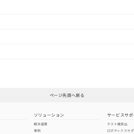
情報更新：2
情報更新：2
ードすることができます。
情報更新：
ログイン/会員登録
CCC認証
電波法
みください。
N/A
N/A
非含有証明書
※3
ページ先頭へ戻る
ダウンロードはこちら
型式承認
NK型式承認
ABS型式承認
韓国
（日本
（アメリカ
ソリューション
サービスサポ
舶規格）
船舶規格）
船舶規格）
解決提案
テスト機貸出
事例
ロボティクスサ