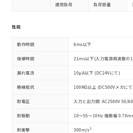
い。
当社は貴社製
DEHP(フタル酸ビス(2-エ
適用負荷
負荷容量
正式な納期状
置等に一切使
当社販売員に
※2 対応予定月
△
一定数に
当社は、貴社
オムロン制御
また当社は、
※2 環境保護使
在庫状況およ
部品在庫の切り替
たしません。
性能
－
在庫なし
す。
「ｅ」：有害物質
機器販売
マイパーツ機
「10」：通常の
ている必要が
動作時間
6ms以下
味します。
空
受注生産
お客様が当ウ
※3 非含有証明
「－」：未確認で
白
が、当社の製
復帰時間
21ms以下(入力電源周波数の1
さい。
下記の非含有証明
※当社の共同
漏れ電流
10µA以下 (DC24Vにて)
いる法人を指
EU RoHS指令（
51物質の非含有証
絶縁抵抗
100MΩ以上 (DC500Vメガにて
※本証明書は発行
また、RoHS指
混在することから
耐電圧
入力と出力間: AC2500V 50/60
既に当社にて対応
り割愛しておりま
耐振動
10～55～10Hz 複振幅 0.70m
2
耐衝撃
300m/s