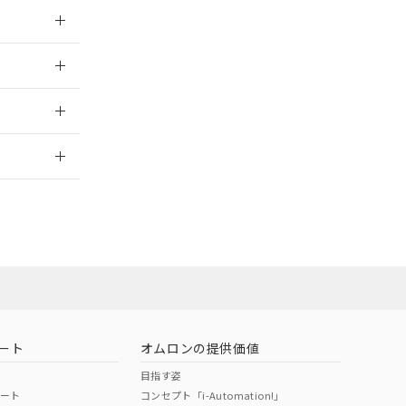
025/06/17
025/06/17
2026/7/29
ート
オムロンの提供価値
目指す姿
ポート
コンセプト「i-Automation!」