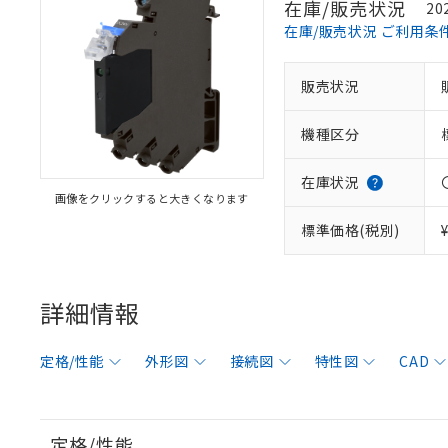
在庫/販売状況
20
在庫/販売状況 ご利用条
販売状況
機種区分
在庫状況
画像をクリックすると大きくなります
標準価格(税別)
詳細情報
定格/性能
外形図
接続図
特性図
CAD
定格/性能