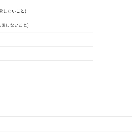
結露しないこと)
、結露しないこと)
情報更新：2