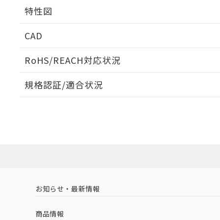
特性図
端子配置/内部接続
CAD
負荷電流-周囲温度定格
ログイン/会員登録いただくと、CADデータをダウンロ
RoHS/REACH対応状況
規格認証/適合状況
EU RoHS
注意事項・凡例
UL認証
CSA認証
CEマーキング
ダウンロードデータをご利用いただく前に、以下を必ずお読
Yes
Yes
Yes
対応状況
対応予定月
※1
※2
ソフトウェアの使用条件
対応済み
LR型式承認
DNV型式承認
BV型式承認
KR
（イギリス
（ノルウェー
（フランス
（
お知らせ・最新情報
中国 RoHS
注意事項・凡例
船舶規格）
船舶規格）
船舶規格）
船
商品情報