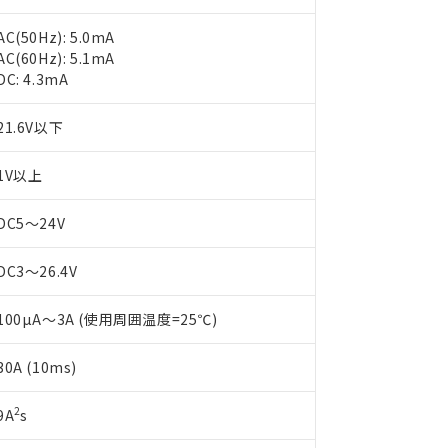
AC(50Hz): 5.0mA
AC(60Hz): 5.1mA
DC: 4.3mA
21.6V以下
1V以上
 RoHS指令（10物質）の非含有に対応した製品が提供可能な商品です
oHS指令（10物質）の非含有に対応した製品に切り替える予定のある
 RoHS指令（10物質）の非含有に非対応の商品で、対応品を出す予
DC5～24V
 RoHS指令（10物質）の非含有の対応状況を調査中または確認中の
ンス料など無形物で、有害物質有無と関係のない商品です。
DC3～26.4V
○×表
より、非含有部品としていたものが、含有品と判明した場合などやむ
みいただき、同意のうえご利用ください。
材料含有率が中国RoHSの基準値以下であることを示します。
100µA～3A (使用周囲温度=25℃)
材料含有率が中国RoHSの基準値を超えていることを示します。
、当社制御機器事業取扱商品の当社在庫状況および標準価格(税抜)
ら貴社製品のうち、外国為替および外国貿易法に定める商品（以下｢
質）：
す。当社販売部門へお問い合わせください。
 水銀(Hg) 1000ppm以下、 カドミウム(Cd) 100ppm以下、
たは国外への提供する場合は、日本国政府の輸出許可(または役務取
30A (10ms)
000ppm以下、ポリ臭化ビフェニル類(PBB) 1000ppm以下、ポリ臭化ジフェニルエーテル類(P
事業取扱商品の中には、本サービスの対象外となる商品もあること
手続きをとります。
キシル) (DEHP)(別名：DOP) 1000ppm以下、フタル酸ブチルベンジル（BBP） 100
(GB/T26572)：
以下、フタル酸ジイソブチル (DIBP) 1000ppm以下
び標準価格照会結果は、記載している更新日時点での社内データに
物を破棄する場合は、完全に破砕するなど、違法に輸出されないよ
2
9A
s
(水銀) : 1000ppm、 Cd(カドミウム) : 100ppm、
業用監視および制御機器に対する適用除外項目は除く。
覧された時点での実際の在庫および標準価格とは異なる場合がある
1000ppm、 PBBs(ポリ臭化ビフェニル類) : 1000ppm、 PBDEs(ポリ臭化ジフェニルエーテル類
物質については閾値を超える意図的な使用がないことを確認しています。
上の在庫あり
 1000ppm、 DIBP(フタル酸ジイソブチル) : 1000ppm、 BBP(フタル酸ブチルベンジル) :