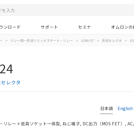
ウンロード
サポート
セミナ
オムロンの
ー
>
リレー同一形状ソリッドステート・リレー
>
G3RV-ST
>
形式セレクタ
>
G3
24
式セレクタ
日本語
English
レー＋低背ソケット一体型, ねじ端子, DC出力（MOS FET）, AC/