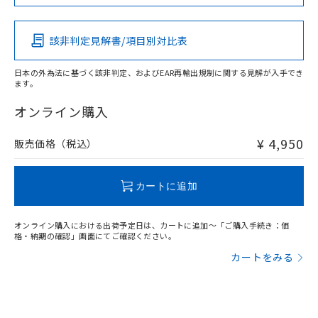
この製品の規格認証/適合状況ページへ
Pb
Hg
Cd
Cr(VI)
その他の認証はこちらのページからご検索ください
該非判定見解書/項目別対比表
X
O
O
O
日本の外為法に基づく該非判定、およびEAR再輸出規制に関する見解が入手でき
ます。
"対応済み"や非含有の記載がされた商品であっても、流通
在庫等で未対応品が混在する可能性があります。
オンライン購入
非含有品が必要な際は、弊社営業部門もしくは販売店へお
問い合わせください。
¥ 4,950
販売価格（税込）
この製品のRoHS/REACH対応状況ページへ
カートに追加
オンライン購入における出荷予定日は、カートに追加～「ご購入手続き：価
格・納期の確認」画面にてご確認ください。
カートをみる