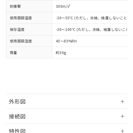
イソブチル) : 1000ppm、 BBP(フタル酸ブチルベンジ
△
一定数には満たないが在庫あり
いよう必要な手段を講じます。
ムロン制御機器販売店・当社販売員に
(DIBP) 1000ppm以下
ル) : 1000ppm、
2
耐衝撃
300m/s
当社は貴社製品を、核兵器、ミサイ
但し、RoHS指令で産業用監視および制御機器に対する
DEHP(フタル酸ビス(2-エチルヘキシル)) : 1000ppm
ご相談ください。
適用除外項目は除く。
ル、化学兵器、生物兵器またはその他
－
在庫なし(最新の在庫状況につ
オムロン制御機器販売店や当社販売拠
使用周囲温度
フタル酸エステル類の４物質については閾値を超える意
-30～55℃ (ただし、氷結、結露しないこと)
武器並びにこれらの製造装置等に一切
いては、お客様のお取引先、ま
図的な使用がないことを確認しています。
点は「
販売ネットワーク
」をご確認
※2 環境保護使用期限
使用いたしません。
たはお客様担当のオムロン制御
ください。
保存温度
-30～100℃ (ただし、氷結、結露しないこと)
当社は、貴社製品を第三者に販売する
機器販売店・当社販売員にご確
在庫状況および標準価格結果を当社の
※2 対応予定月
「ｅ」：有害物質（10物質）のすべてが基
場合は、上記1、2および3の内容を当
認ください)
使用周囲湿度
45～85%RH
事前の承諾なく第三者に漏洩または開
準値以下であることを示します。
該第三者に通知します。また当社は、
示しないようお願いします。
部品在庫の切り替え状況などにより、予定
「10」：通常の使用状況下において有害物
販売先および販売に係わる関係者が違
質量
約30g
マイパーツ機能（部品リスト作成サー
空
受注生産機種、また在庫状況の
月が前後することがあります。
質が外部に漏えいし、環境に深刻な影響を
法に輸出するおそれがある場合は、取
ビス）をご利用いただくには、I-Web
白
情報を公開していない機種
及ぼさない年数を意味します。
り引きをいたしません。
メンバーズにご登録されている必要が
「－」：未確認です。当社販売部門へお問
あります。
い合わせください。
お客様が当ウェブサイト上で当社にご
※3 非含有証明書ダウンロード
登録された部品リストについて、当社
および当社の共同利用者が、当社の製
下記の非含有証明書をダウンロードするこ
品・サービスに関するお客様との取
外形図
とができます。
合意する
キャンセル
引・商談に必要な範囲で利用すること
をご了承ください。
情報更新：2025/06/17
EU RoHS指令（10物質）の非含有証明書
接続図
※当社の共同利用者とは、
"個人情報
51物質の非含有証明書（当社基準）
の共同利用に関して"
の「1.共同利
※本証明書は発行日時点で非含有を証明す
情報更新：2025/06/17
用者の範囲」に記載されている法人を
特性図