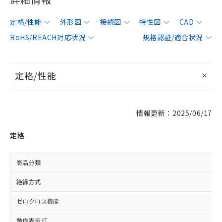
定格/性能
外形図
接続図
特性図
CAD
RoHS/REACH対応状況
規格認証/適合状況
定格/性能
情報更新：2025/06/17
定格
商品分類
絶縁方式
ゼロクロス機能
動作表示灯