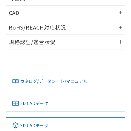
るもので、過去に遡って非含有を証明する
指します。
ものではありません。
端子配置/内部接続
情報更新：2025/06/17
CAD
また、RoHS指令のフタル酸エステル類４
物質の対応では、対応完了までの期間は出
負荷電流-周囲温度定格
ログイン/会員登録いただくと、CADデータをダウンロー
荷製品に未対応品が混在することから備考
RoHS/REACH対応状況
ドすることができます。
欄に対応日を記載しておりました。
既に当社にて対応品への在庫切替を完了
情報更新：2026/7/29
規格認証/適合状況
していることから、特段のことがない限
り、2022年1月12日より割愛しておりま
ログイン/会員登録
EU RoHS
注意事項・凡例
す。
UL認証
CSA認証
CEマーキング
Yes
Yes
Yes
対応状況
対応予定月
※1
※2
ダウンロードデータをご利用いただく前に、以下を必ずお読
みください。
カタログ/データシート/マニュアル
対応済み
サージオン電流耐量
ソフトウェアの使用条件
LR型式承認
DNV型式承認
BV型式承認
KR型式承
（イギリス
（ノルウェー
（フランス
（韓国
船舶規格）
船舶規格）
船舶規格）
船舶規格
中国 RoHS
注意事項・凡例
2D CADデータ
No
No
No
No
中国 RoHS表
※1 ※2
3D CADデータ