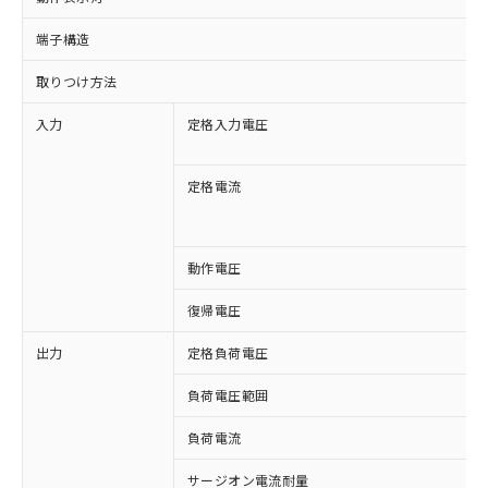
端子構造
取りつけ方法
入力
定格入力電圧
定格電流
動作電圧
復帰電圧
出力
定格負荷電圧
※1 対応状況
負荷電圧範囲
対応済み：EU RoHS指令（10物質）の
負荷電流
非含有に対応した製品が提供可能な商品で
す。
サージオン電流耐量