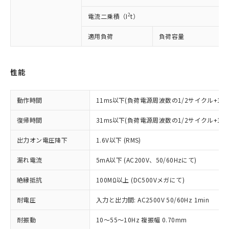
対応予定：EU RoHS指令（10物質）の非含
ご利用条件
2
有に対応した製品に切り替える予定のある
電流二乗積（I
t）
商品です。
適用負荷
負荷容量
対応予定なし：EU RoHS指令（10物質）の
以下の条件をお読みいただき、同意のうえ
非含有に非対応の商品で、対応品を出す予
ご利用ください。
定はありません。
調査・確認中：EU RoHS指令（10物質）の
性能
本サービスは、当社制御機器事業取扱
※1 中国RoHS○×表
非含有の対応状況を調査中または確認中の
商品の当社在庫状況および標準価格
商品です。
(税抜)を提供させていただくもので
動作時間
11ms以下(負荷電源周波数の1/2サイクル+1m
「○」：最大均質材料含有率が中国RoHSの
非該当品：ライセンス料など無形物で、有
す。
基準値以下であることを示します。
害物質有無と関係のない商品です。
当社制御機器事業取扱商品の中には、
復帰時間
31ms以下(負荷電源周波数の1/2サイクル+1
「×」：最大均質材料含有率が中国RoHSの
仕入先様の事情により、非含有部品として
本サービスの対象外となる商品もある
基準値を超えていることを示します。
いたものが、含有品と判明した場合などや
当社は、これら貴社製品のうち、外国
ことをご了承ください。
出力オン電圧降下
1.6V以下 (RMS)
「－」：未確認です。当社販売部門へお問
むを得ず変更することがあります。
為替および外国貿易法に定める商品
在庫状況および標準価格照会結果は、
い合わせください。
（以下｢規制貨物等」という）を輸出
漏れ電流
5mA以下 (AC200V、50/60Hzにて)
記載している更新日時点での社内デー
*EU RoHS指令（10物質）：
または国外への提供する場合は、日本
記
タに基づき作成されるものであり、閲
説明
鉛(Pb) 1000ppm以下、 水銀(Hg) 1000ppm以下、 カド
*中国RoHS10物質の基準値 (GB/T26572)：
国政府の輸出許可(または役務取引許
絶縁抵抗
100MΩ以上 (DC500Vメガにて)
号
覧された時点での実際の在庫および標
ミウム(Cd) 100ppm以下、
Pb(鉛) :1000ppm、 Hg(水銀) : 1000ppm、 Cd(カドミウ
可)を取得するなどの必要な手続きを
六価クロム(Cr(Ⅵ)) 1000ppm以下、ポリ臭化ビフェニル
ム) : 100ppm、
準価格とは異なる場合があることをご
類(PBB) 1000ppm以下、ポリ臭化ジフェニルエーテル類
耐電圧
Cr(Ⅵ)(六価クロム) : 1000ppm、 PBBs(ポリ臭化ビフェ
入力と出力間: AC2500V 50/60Hz 1min
とります。
了承ください。
(PBDE) 1000ppm以下、フタル酸ビス(2-エチルヘキシ
○
一定数以上の在庫あり
ニル類) : 1000ppm、 PBDEs(ポリ臭化ジフェニルエーテ
当社は規制貨物を破棄する場合は、完
ル) (DEHP)(別名：DOP) 1000ppm以下、フタル酸ブチ
正式な納期状況および標準価格はお客
ル類) : 1000ppm、
耐振動
10～55～10Hz 複振幅 0.70mm
ルベンジル（BBP） 1000ppm以下、フタル酸ジブチル
全に破砕するなど、違法に輸出されな
DBP(フタル酸ジブチル) : 1000ppm、 DIBP(フタル酸ジ
様のお取引先、またはお客様担当のオ
（DBP） 1000ppm以下、フタル酸ジイソブチル