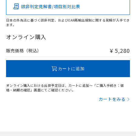
該非判定見解書/項目別対比表
X
O
O
O
日本の外為法に基づく該非判定、およびEAR再輸出規制に関する見解が入手でき
ます。
"対応済み"や非含有の記載がされた商品であっても、流通
在庫等で未対応品が混在する可能性があります。
オンライン購入
非含有品が必要な際は、弊社営業部門もしくは販売店へお
問い合わせください。
¥ 5,280
販売価格（税込）
この製品のRoHS/REACH対応状況ページへ
カートに追加
オンライン購入における出荷予定日は、カートに追加～「ご購入手続き：価
格・納期の確認」画面にてご確認ください。
カートをみる