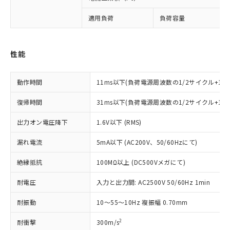
ご利用条件
有に対応した製品に切り替える予定のある
商品です。
適用負荷
負荷容量
対応予定なし：EU RoHS指令（10物質）の
以下の条件をお読みいただき、同意のうえ
非含有に非対応の商品で、対応品を出す予
ご利用ください。
定はありません。
性能
調査・確認中：EU RoHS指令（10物質）の
本サービスは、当社制御機器事業取扱
※1 中国RoHS○×表
非含有の対応状況を調査中または確認中の
商品の当社在庫状況および標準価格
動作時間
11ms以下(負荷電源周波数の1/2サイクル+1m
商品です。
(税抜)を提供させていただくもので
「○」：最大均質材料含有率が中国RoHSの
非該当品：ライセンス料など無形物で、有
す。
復帰時間
31ms以下(負荷電源周波数の1/2サイクル+1
基準値以下であることを示します。
害物質有無と関係のない商品です。
当社制御機器事業取扱商品の中には、
「×」：最大均質材料含有率が中国RoHSの
仕入先様の事情により、非含有部品として
本サービスの対象外となる商品もある
出力オン電圧降下
1.6V以下 (RMS)
基準値を超えていることを示します。
いたものが、含有品と判明した場合などや
当社は、これら貴社製品のうち、外国
ことをご了承ください。
「－」：未確認です。当社販売部門へお問
むを得ず変更することがあります。
為替および外国貿易法に定める商品
在庫状況および標準価格照会結果は、
漏れ電流
5mA以下 (AC200V、50/60Hzにて)
い合わせください。
（以下｢規制貨物等」という）を輸出
記載している更新日時点での社内デー
*EU RoHS指令（10物質）：
または国外への提供する場合は、日本
絶縁抵抗
100MΩ以上 (DC500Vメガにて)
記
タに基づき作成されるものであり、閲
説明
鉛(Pb) 1000ppm以下、 水銀(Hg) 1000ppm以下、 カド
*中国RoHS10物質の基準値 (GB/T26572)：
国政府の輸出許可(または役務取引許
号
覧された時点での実際の在庫および標
ミウム(Cd) 100ppm以下、
Pb(鉛) :1000ppm、 Hg(水銀) : 1000ppm、 Cd(カドミウ
可)を取得するなどの必要な手続きを
耐電圧
六価クロム(Cr(Ⅵ)) 1000ppm以下、ポリ臭化ビフェニル
入力と出力間: AC2500V 50/60Hz 1min
ム) : 100ppm、
準価格とは異なる場合があることをご
類(PBB) 1000ppm以下、ポリ臭化ジフェニルエーテル類
Cr(Ⅵ)(六価クロム) : 1000ppm、 PBBs(ポリ臭化ビフェ
とります。
了承ください。
(PBDE) 1000ppm以下、フタル酸ビス(2-エチルヘキシ
○
一定数以上の在庫あり
ニル類) : 1000ppm、 PBDEs(ポリ臭化ジフェニルエーテ
耐振動
10～55～10Hz 複振幅 0.70mm
当社は規制貨物を破棄する場合は、完
ル) (DEHP)(別名：DOP) 1000ppm以下、フタル酸ブチ
正式な納期状況および標準価格はお客
ル類) : 1000ppm、
ルベンジル（BBP） 1000ppm以下、フタル酸ジブチル
全に破砕するなど、違法に輸出されな
DBP(フタル酸ジブチル) : 1000ppm、 DIBP(フタル酸ジ
様のお取引先、またはお客様担当のオ
（DBP） 1000ppm以下、フタル酸ジイソブチル
2
耐衝撃
イソブチル) : 1000ppm、 BBP(フタル酸ブチルベンジ
300m/s
△
一定数には満たないが在庫あり
いよう必要な手段を講じます。
ムロン制御機器販売店・当社販売員に
(DIBP) 1000ppm以下
ル) : 1000ppm、