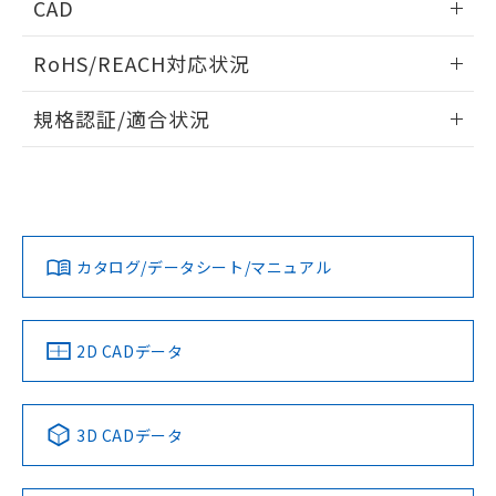
ものではありません。
CAD
また、RoHS指令のフタル酸エステル類４
負荷電流-周囲温度定格
ログイン/会員登録いただくと、CADデータをダウンロー
物質の対応では、対応完了までの期間は出
RoHS/REACH対応状況
ドすることができます。
荷製品に未対応品が混在することから備考
欄に対応日を記載しておりました。
情報更新：2026/7/29
規格認証/適合状況
既に当社にて対応品への在庫切替を完了
していることから、特段のことがない限
ログイン/会員登録
EU RoHS
注意事項・凡例
り、2022年1月12日より割愛しておりま
UL認証
CSA認証
CEマーキング
す。
Yes
Yes
Yes
対応状況
対応予定月
※1
※2
ダウンロードデータをご利用いただく前に、以下を必ずお読
みください。
カタログ/データシート/マニュアル
対応済み
サージオン電流耐量
ソフトウェアの使用条件
LR型式承認
DNV型式承認
BV型式承認
KR型式承
（イギリス
（ノルウェー
（フランス
（韓国
船舶規格）
船舶規格）
船舶規格）
船舶規格
中国 RoHS
注意事項・凡例
2D CADデータ
No
No
No
No
中国 RoHS表
※1 ※2
3D CADデータ
この製品の規格認証/適合状況ページへ
Pb
Hg
Cd
Cr(VI)
その他の認証はこちらのページからご検索ください