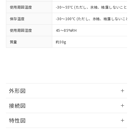
当社は貴社製品を、核兵器、ミサイ
但し、RoHS指令で産業用監視および制御機器に対する
DEHP(フタル酸ビス(2-エチルヘキシル)) : 1000ppm
ご相談ください。
使用周囲温度
-30～55℃ (ただし、氷結、結露しないこと)
適用除外項目は除く。
ル、化学兵器、生物兵器またはその他
－
在庫なし(最新の在庫状況につ
オムロン制御機器販売店や当社販売拠
フタル酸エステル類の４物質については閾値を超える意
武器並びにこれらの製造装置等に一切
いては、お客様のお取引先、ま
図的な使用がないことを確認しています。
点は「
販売ネットワーク
」をご確認
保存温度
-30～100℃ (ただし、氷結、結露しないこと)
※2 環境保護使用期限
使用いたしません。
たはお客様担当のオムロン制御
ください。
当社は、貴社製品を第三者に販売する
機器販売店・当社販売員にご確
在庫状況および標準価格結果を当社の
使用周囲湿度
45～85%RH
※2 対応予定月
「ｅ」：有害物質（10物質）のすべてが基
場合は、上記1、2および3の内容を当
認ください)
事前の承諾なく第三者に漏洩または開
準値以下であることを示します。
該第三者に通知します。また当社は、
質量
約30g
示しないようお願いします。
部品在庫の切り替え状況などにより、予定
「10」：通常の使用状況下において有害物
販売先および販売に係わる関係者が違
マイパーツ機能（部品リスト作成サー
空
受注生産機種、また在庫状況の
月が前後することがあります。
質が外部に漏えいし、環境に深刻な影響を
法に輸出するおそれがある場合は、取
ビス）をご利用いただくには、I-Web
白
情報を公開していない機種
及ぼさない年数を意味します。
り引きをいたしません。
メンバーズにご登録されている必要が
「－」：未確認です。当社販売部門へお問
あります。
い合わせください。
お客様が当ウェブサイト上で当社にご
※3 非含有証明書ダウンロード
登録された部品リストについて、当社
および当社の共同利用者が、当社の製
外形図
下記の非含有証明書をダウンロードするこ
品・サービスに関するお客様との取
とができます。
合意する
キャンセル
引・商談に必要な範囲で利用すること
情報更新：2025/06/17
接続図
をご了承ください。
EU RoHS指令（10物質）の非含有証明書
※当社の共同利用者とは、
"個人情報
51物質の非含有証明書（当社基準）
情報更新：2025/06/17
の共同利用に関して"
の「1.共同利
特性図
※本証明書は発行日時点で非含有を証明す
用者の範囲」に記載されている法人を
るもので、過去に遡って非含有を証明する
端子配置/内部接続
指します。
情報更新：2025/06/17