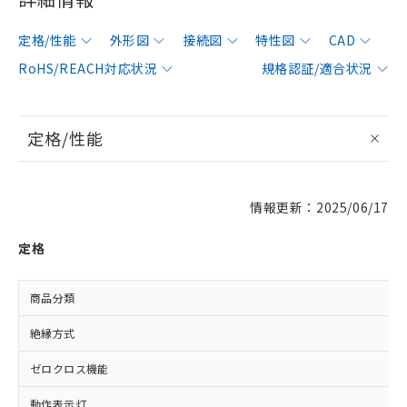
定格/性能
外形図
接続図
特性図
CAD
RoHS/REACH対応状況
規格認証/適合状況
定格/性能
情報更新：2025/06/17
定格
商品分類
絶縁方式
ゼロクロス機能
動作表示灯