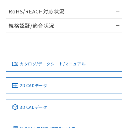
また、RoHS指令のフタル酸エステル類４
負荷電流-周囲温度定格
ログイン/会員登録いただくと、CADデータをダウンロー
RoHS/REACH対応状況
物質の対応では、対応完了までの期間は出
ドすることができます。
荷製品に未対応品が混在することから備考
情報更新：2026/7/29
欄に対応日を記載しておりました。
規格認証/適合状況
既に当社にて対応品への在庫切替を完了
ログイン/会員登録
EU RoHS
注意事項・凡例
していることから、特段のことがない限
UL認証
CSA認証
CEマーキング
り、2022年1月12日より割愛しておりま
す。
Yes
Yes
Yes
対応状況
対応予定月
※1
※2
ダウンロードデータをご利用いただく前に、以下を必ずお読
みください。
カタログ/データシート/マニュアル
対応済み
サージオン電流耐量
ソフトウェアの使用条件
LR型式承認
DNV型式承認
BV型式承認
KR型式承
（イギリス
（ノルウェー
（フランス
（韓国
船舶規格）
船舶規格）
船舶規格）
船舶規格
中国 RoHS
注意事項・凡例
2D CADデータ
No
No
No
No
中国 RoHS表
※1 ※2
3D CADデータ
この製品の規格認証/適合状況ページへ
Pb
Hg
Cd
Cr(VI)
その他の認証はこちらのページからご検索ください