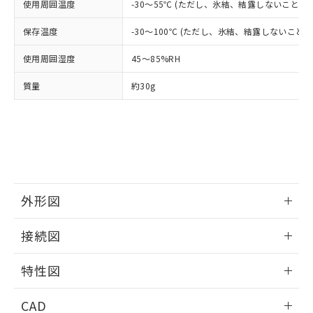
当社は貴社製品を、核兵器、ミサイ
但し、RoHS指令で産業用監視および制御機器に対する
使用周囲温度
DEHP(フタル酸ビス(2-エチルヘキシル)) : 1000ppm
-30～55℃ (ただし、氷結、結露しないこと)
ご相談ください。
適用除外項目は除く。
ル、化学兵器、生物兵器またはその他
－
在庫なし(最新の在庫状況につ
オムロン制御機器販売店や当社販売拠
フタル酸エステル類の４物質については閾値を超える意
武器並びにこれらの製造装置等に一切
保存温度
-30～100℃ (ただし、氷結、結露しないこと)
いては、お客様のお取引先、ま
図的な使用がないことを確認しています。
点は「
販売ネットワーク
」をご確認
※2 環境保護使用期限
使用いたしません。
たはお客様担当のオムロン制御
ください。
使用周囲湿度
45～85%RH
当社は、貴社製品を第三者に販売する
機器販売店・当社販売員にご確
在庫状況および標準価格結果を当社の
※2 対応予定月
「ｅ」：有害物質（10物質）のすべてが基
場合は、上記1、2および3の内容を当
認ください)
事前の承諾なく第三者に漏洩または開
質量
約30g
準値以下であることを示します。
該第三者に通知します。また当社は、
示しないようお願いします。
部品在庫の切り替え状況などにより、予定
「10」：通常の使用状況下において有害物
販売先および販売に係わる関係者が違
マイパーツ機能（部品リスト作成サー
空
受注生産機種、また在庫状況の
月が前後することがあります。
質が外部に漏えいし、環境に深刻な影響を
法に輸出するおそれがある場合は、取
ビス）をご利用いただくには、I-Web
白
情報を公開していない機種
及ぼさない年数を意味します。
り引きをいたしません。
メンバーズにご登録されている必要が
「－」：未確認です。当社販売部門へお問
あります。
い合わせください。
お客様が当ウェブサイト上で当社にご
※3 非含有証明書ダウンロード
登録された部品リストについて、当社
および当社の共同利用者が、当社の製
外形図
下記の非含有証明書をダウンロードするこ
品・サービスに関するお客様との取
とができます。
合意する
キャンセル
情報更新：2025/06/17
引・商談に必要な範囲で利用すること
接続図
をご了承ください。
EU RoHS指令（10物質）の非含有証明書
※当社の共同利用者とは、
"個人情報
情報更新：2025/06/17
51物質の非含有証明書（当社基準）
特性図
の共同利用に関して"
の「1.共同利
※本証明書は発行日時点で非含有を証明す
用者の範囲」に記載されている法人を
端子配置/内部接続
るもので、過去に遡って非含有を証明する
情報更新：2025/06/17
指します。
CAD
ものではありません。