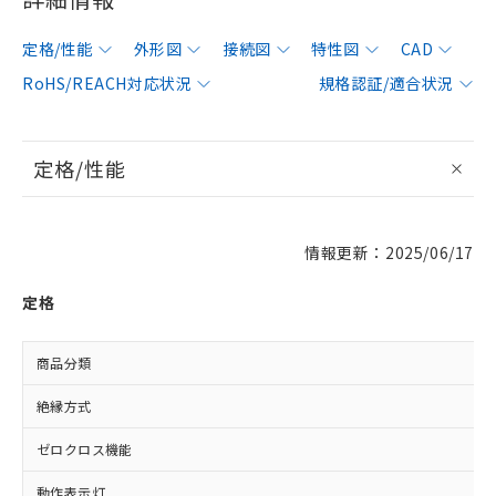
定格/性能
外形図
接続図
特性図
CAD
RoHS/REACH対応状況
規格認証/適合状況
定格/性能
情報更新：2025/06/17
定格
商品分類
絶縁方式
ゼロクロス機能
動作表示灯