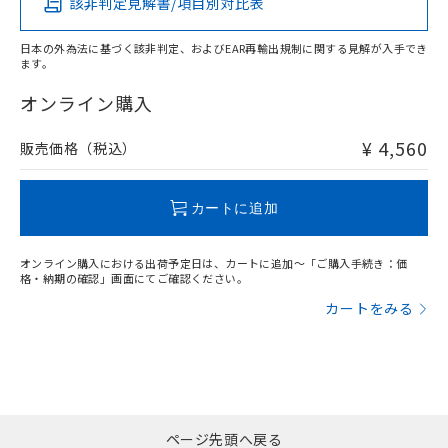
該非判定見解書/項目別対比表
X
O
O
O
日本の外為法に基づく該非判定、およびEAR再輸出規制に関する見解が入手でき
ます。
"対応済み"や非含有の記載がされた商品であっても、流通
在庫等で未対応品が混在する可能性があります。
オンライン購入
非含有品が必要な際は、弊社営業部門もしくは販売店へお
問い合わせください。
¥ 4,560
販売価格（税込）
この製品のRoHS/REACH対応状況ページへ
カートに追加
オンライン購入における出荷予定日は、カートに追加～「ご購入手続き：価
格・納期の確認」画面にてご確認ください。
カートをみる
ページ先頭へ戻る