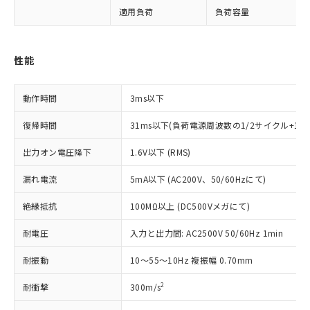
ご利用条件
有に対応した製品に切り替える予定のある
適用負荷
負荷容量
商品です。
対応予定なし：EU RoHS指令（10物質）の
以下の条件をお読みいただき、同意のうえ
非含有に非対応の商品で、対応品を出す予
ご利用ください。
性能
定はありません。
調査・確認中：EU RoHS指令（10物質）の
本サービスは、当社制御機器事業取扱
※1 中国RoHS○×表
非含有の対応状況を調査中または確認中の
商品の当社在庫状況および標準価格
動作時間
3ms以下
商品です。
(税抜)を提供させていただくもので
「○」：最大均質材料含有率が中国RoHSの
非該当品：ライセンス料など無形物で、有
復帰時間
31ms以下(負荷電源周波数の1/2サイクル+1
す。
基準値以下であることを示します。
害物質有無と関係のない商品です。
当社制御機器事業取扱商品の中には、
「×」：最大均質材料含有率が中国RoHSの
仕入先様の事情により、非含有部品として
出力オン電圧降下
1.6V以下 (RMS)
本サービスの対象外となる商品もある
基準値を超えていることを示します。
いたものが、含有品と判明した場合などや
当社は、これら貴社製品のうち、外国
ことをご了承ください。
「－」：未確認です。当社販売部門へお問
むを得ず変更することがあります。
漏れ電流
5mA以下 (AC200V、50/60Hzにて)
為替および外国貿易法に定める商品
在庫状況および標準価格照会結果は、
い合わせください。
（以下｢規制貨物等」という）を輸出
記載している更新日時点での社内デー
絶縁抵抗
100MΩ以上 (DC500Vメガにて)
*EU RoHS指令（10物質）：
または国外への提供する場合は、日本
記
タに基づき作成されるものであり、閲
説明
鉛(Pb) 1000ppm以下、 水銀(Hg) 1000ppm以下、 カド
*中国RoHS10物質の基準値 (GB/T26572)：
国政府の輸出許可(または役務取引許
号
覧された時点での実際の在庫および標
ミウム(Cd) 100ppm以下、
Pb(鉛) :1000ppm、 Hg(水銀) : 1000ppm、 Cd(カドミウ
耐電圧
入力と出力間: AC2500V 50/60Hz 1min
可)を取得するなどの必要な手続きを
六価クロム(Cr(Ⅵ)) 1000ppm以下、ポリ臭化ビフェニル
ム) : 100ppm、
準価格とは異なる場合があることをご
類(PBB) 1000ppm以下、ポリ臭化ジフェニルエーテル類
Cr(Ⅵ)(六価クロム) : 1000ppm、 PBBs(ポリ臭化ビフェ
とります。
了承ください。
耐振動
(PBDE) 1000ppm以下、フタル酸ビス(2-エチルヘキシ
10～55～10Hz 複振幅 0.70mm
○
一定数以上の在庫あり
ニル類) : 1000ppm、 PBDEs(ポリ臭化ジフェニルエーテ
当社は規制貨物を破棄する場合は、完
ル) (DEHP)(別名：DOP) 1000ppm以下、フタル酸ブチ
正式な納期状況および標準価格はお客
ル類) : 1000ppm、
ルベンジル（BBP） 1000ppm以下、フタル酸ジブチル
全に破砕するなど、違法に輸出されな
DBP(フタル酸ジブチル) : 1000ppm、 DIBP(フタル酸ジ
様のお取引先、またはお客様担当のオ
2
耐衝撃
300m/s
（DBP） 1000ppm以下、フタル酸ジイソブチル
イソブチル) : 1000ppm、 BBP(フタル酸ブチルベンジ
△
一定数には満たないが在庫あり
いよう必要な手段を講じます。
ムロン制御機器販売店・当社販売員に
(DIBP) 1000ppm以下
ル) : 1000ppm、