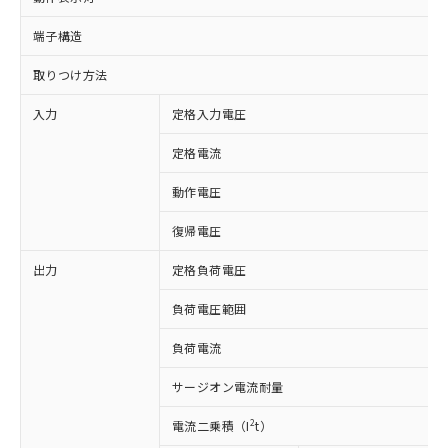
端子構造
取りつけ方法
入力
定格入力電圧
定格電流
動作電圧
復帰電圧
出力
定格負荷電圧
負荷電圧範囲
※1 対応状況
負荷電流
対応済み：EU RoHS指令（10物質）の
サージオン電流耐量
非含有に対応した製品が提供可能な商品で
す。
2
電流二乗積（I
t）
対応予定：EU RoHS指令（10物質）の非含