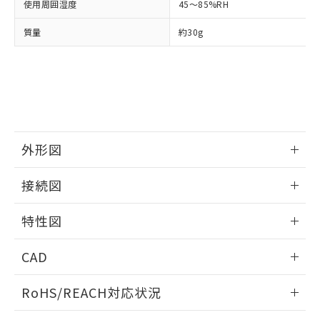
武器並びにこれらの製造装置等に一切
使用周囲湿度
45～85%RH
いては、お客様のお取引先、ま
図的な使用がないことを確認しています。
点は「
販売ネットワーク
」をご確認
※2 環境保護使用期限
使用いたしません。
たはお客様担当のオムロン制御
ください。
質量
約30g
当社は、貴社製品を第三者に販売する
機器販売店・当社販売員にご確
在庫状況および標準価格結果を当社の
※2 対応予定月
「ｅ」：有害物質（10物質）のすべてが基
場合は、上記1、2および3の内容を当
認ください)
事前の承諾なく第三者に漏洩または開
準値以下であることを示します。
該第三者に通知します。また当社は、
示しないようお願いします。
部品在庫の切り替え状況などにより、予定
「10」：通常の使用状況下において有害物
販売先および販売に係わる関係者が違
マイパーツ機能（部品リスト作成サー
空
受注生産機種、また在庫状況の
月が前後することがあります。
質が外部に漏えいし、環境に深刻な影響を
法に輸出するおそれがある場合は、取
ビス）をご利用いただくには、I-Web
白
情報を公開していない機種
及ぼさない年数を意味します。
り引きをいたしません。
メンバーズにご登録されている必要が
「－」：未確認です。当社販売部門へお問
あります。
い合わせください。
お客様が当ウェブサイト上で当社にご
外形図
※3 非含有証明書ダウンロード
登録された部品リストについて、当社
および当社の共同利用者が、当社の製
情報更新：2025/06/17
接続図
下記の非含有証明書をダウンロードするこ
品・サービスに関するお客様との取
とができます。
合意する
キャンセル
引・商談に必要な範囲で利用すること
情報更新：2025/06/17
特性図
をご了承ください。
EU RoHS指令（10物質）の非含有証明書
※当社の共同利用者とは、
"個人情報
端子配置/内部接続
51物質の非含有証明書（当社基準）
情報更新：2025/06/17
の共同利用に関して"
の「1.共同利
CAD
※本証明書は発行日時点で非含有を証明す
用者の範囲」に記載されている法人を
るもので、過去に遡って非含有を証明する
負荷電流-周囲温度定格
指します。
ログイン/会員登録いただくと、CADデータをダウンロー
ものではありません。
RoHS/REACH対応状況
ドすることができます。
また、RoHS指令のフタル酸エステル類４
物質の対応では、対応完了までの期間は出
情報更新：2026/7/29