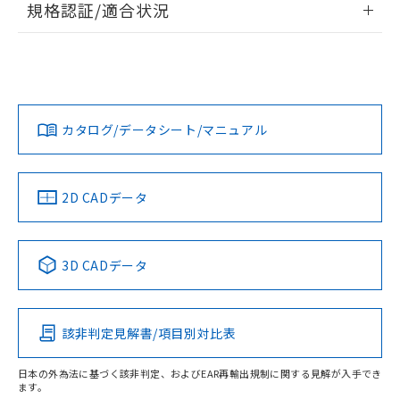
規格認証/適合状況
荷製品に未対応品が混在することから備考
ログイン/会員登録
欄に対応日を記載しておりました。
EU RoHS
注意事項・凡例
UL認証
CSA認証
CEマーキング
既に当社にて対応品への在庫切替を完了
していることから、特段のことがない限
Yes
Yes
Yes
り、2022年1月12日より割愛しておりま
対応状況
対応予定月
※1
※2
ダウンロードデータをご利用いただく前に、以下を必ずお読
す。
みください。
カタログ/データシート/マニュアル
対応済み
ソフトウェアの使用条件
LR型式承認
DNV型式承認
BV型式承認
KR型式承
（イギリス
（ノルウェー
（フランス
（韓国
サージオン電流耐量
船舶規格）
船舶規格）
船舶規格）
船舶規格
中国 RoHS
注意事項・凡例
2D CADデータ
No
No
No
No
中国 RoHS表
※1 ※2
3D CADデータ
この製品の規格認証/適合状況ページへ
Pb
Hg
Cd
Cr(VI)
その他の認証はこちらのページからご検索ください
該非判定見解書/項目別対比表
X
O
O
O
日本の外為法に基づく該非判定、およびEAR再輸出規制に関する見解が入手でき
ます。