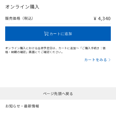
"対応済み"や非含有の記載がされた商品であっても、流通
在庫等で未対応品が混在する可能性があります。
オンライン購入
非含有品が必要な際は、弊社営業部門もしくは販売店へお
問い合わせください。
¥ 4,340
販売価格（税込）
この製品のRoHS/REACH対応状況ページへ
カートに追加
オンライン購入における出荷予定日は、カートに追加～「ご購入手続き：価
格・納期の確認」画面にてご確認ください。
カートをみる
ページ先頭へ戻る
お知らせ・最新情報