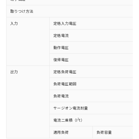
取りつけ方法
入力
定格入力電圧
定格電流
動作電圧
復帰電圧
出力
定格負荷電圧
負荷電圧範囲
※1 対応状況
負荷電流
対応済み：EU RoHS指令（10物質）の
サージオン電流耐量
非含有に対応した製品が提供可能な商品で
す。
2
電流二乗積（I
t）
対応予定：EU RoHS指令（10物質）の非含
ご利用条件
有に対応した製品に切り替える予定のある
適用負荷
負荷容量
商品です。