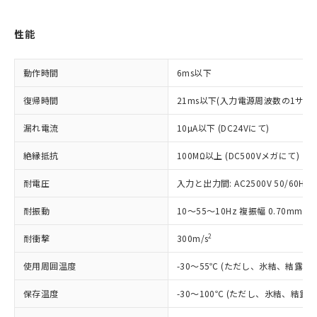
対応予定なし：EU RoHS指令（10物質）の
以下の条件をお読みいただき、同意のうえ
非含有に非対応の商品で、対応品を出す予
ご利用ください。
性能
定はありません。
調査・確認中：EU RoHS指令（10物質）の
本サービスは、当社制御機器事業取扱
※1 中国RoHS○×表
非含有の対応状況を調査中または確認中の
商品の当社在庫状況および標準価格
動作時間
6ms以下
商品です。
(税抜)を提供させていただくもので
「○」：最大均質材料含有率が中国RoHSの
非該当品：ライセンス料など無形物で、有
復帰時間
21ms以下(入力電源周波数の1サイク
す。
基準値以下であることを示します。
害物質有無と関係のない商品です。
当社制御機器事業取扱商品の中には、
「×」：最大均質材料含有率が中国RoHSの
仕入先様の事情により、非含有部品として
漏れ電流
10µA以下 (DC24Vにて)
本サービスの対象外となる商品もある
基準値を超えていることを示します。
いたものが、含有品と判明した場合などや
当社は、これら貴社製品のうち、外国
ことをご了承ください。
「－」：未確認です。当社販売部門へお問
むを得ず変更することがあります。
絶縁抵抗
100MΩ以上 (DC500Vメガにて)
為替および外国貿易法に定める商品
在庫状況および標準価格照会結果は、
い合わせください。
（以下｢規制貨物等」という）を輸出
記載している更新日時点での社内デー
耐電圧
入力と出力間: AC2500V 50/60Hz 1
*EU RoHS指令（10物質）：
または国外への提供する場合は、日本
記
タに基づき作成されるものであり、閲
説明
鉛(Pb) 1000ppm以下、 水銀(Hg) 1000ppm以下、 カド
*中国RoHS10物質の基準値 (GB/T26572)：
国政府の輸出許可(または役務取引許
号
覧された時点での実際の在庫および標
ミウム(Cd) 100ppm以下、
Pb(鉛) :1000ppm、 Hg(水銀) : 1000ppm、 Cd(カドミウ
耐振動
10～55～10Hz 複振幅 0.70mm
可)を取得するなどの必要な手続きを
六価クロム(Cr(Ⅵ)) 1000ppm以下、ポリ臭化ビフェニル
ム) : 100ppm、
準価格とは異なる場合があることをご
類(PBB) 1000ppm以下、ポリ臭化ジフェニルエーテル類
Cr(Ⅵ)(六価クロム) : 1000ppm、 PBBs(ポリ臭化ビフェ
とります。
了承ください。
2
耐衝撃
(PBDE) 1000ppm以下、フタル酸ビス(2-エチルヘキシ
300m/s
○
一定数以上の在庫あり
ニル類) : 1000ppm、 PBDEs(ポリ臭化ジフェニルエーテ
当社は規制貨物を破棄する場合は、完
ル) (DEHP)(別名：DOP) 1000ppm以下、フタル酸ブチ
正式な納期状況および標準価格はお客
ル類) : 1000ppm、
ルベンジル（BBP） 1000ppm以下、フタル酸ジブチル
全に破砕するなど、違法に輸出されな
DBP(フタル酸ジブチル) : 1000ppm、 DIBP(フタル酸ジ
様のお取引先、またはお客様担当のオ
使用周囲温度
-30～55℃ (ただし、氷結、結露し
（DBP） 1000ppm以下、フタル酸ジイソブチル
イソブチル) : 1000ppm、 BBP(フタル酸ブチルベンジ
△
一定数には満たないが在庫あり
いよう必要な手段を講じます。
ムロン制御機器販売店・当社販売員に
(DIBP) 1000ppm以下
ル) : 1000ppm、
当社は貴社製品を、核兵器、ミサイ
但し、RoHS指令で産業用監視および制御機器に対する
保存温度
DEHP(フタル酸ビス(2-エチルヘキシル)) : 1000ppm
-30～100℃ (ただし、氷結、結露
ご相談ください。
適用除外項目は除く。
ル、化学兵器、生物兵器またはその他
－
在庫なし(最新の在庫状況につ
オムロン制御機器販売店や当社販売拠
フタル酸エステル類の４物質については閾値を超える意