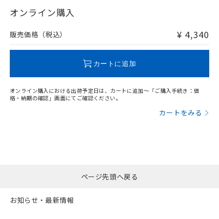
"対応済み"や非含有の記載がされた商品であっても、流通
在庫等で未対応品が混在する可能性があります。
オンライン購入
非含有品が必要な際は、弊社営業部門もしくは販売店へお
問い合わせください。
¥ 4,340
販売価格（税込）
この製品のRoHS/REACH対応状況ページへ
カートに追加
オンライン購入における出荷予定日は、カートに追加～「ご購入手続き：価
格・納期の確認」画面にてご確認ください。
カートをみる
ページ先頭へ戻る
お知らせ・最新情報