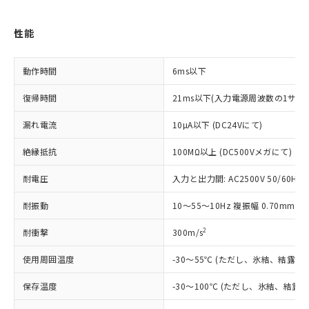
対応予定なし：EU RoHS指令（10物質）の
以下の条件をお読みいただき、同意のうえ
非含有に非対応の商品で、対応品を出す予
ご利用ください。
性能
定はありません。
調査・確認中：EU RoHS指令（10物質）の
本サービスは、当社制御機器事業取扱
※1 中国RoHS○×表
非含有の対応状況を調査中または確認中の
商品の当社在庫状況および標準価格
動作時間
6ms以下
商品です。
(税抜)を提供させていただくもので
「○」：最大均質材料含有率が中国RoHSの
非該当品：ライセンス料など無形物で、有
復帰時間
21ms以下(入力電源周波数の1サイク
す。
基準値以下であることを示します。
害物質有無と関係のない商品です。
当社制御機器事業取扱商品の中には、
「×」：最大均質材料含有率が中国RoHSの
仕入先様の事情により、非含有部品として
漏れ電流
10µA以下 (DC24Vにて)
本サービスの対象外となる商品もある
基準値を超えていることを示します。
いたものが、含有品と判明した場合などや
当社は、これら貴社製品のうち、外国
ことをご了承ください。
「－」：未確認です。当社販売部門へお問
むを得ず変更することがあります。
絶縁抵抗
100MΩ以上 (DC500Vメガにて)
為替および外国貿易法に定める商品
在庫状況および標準価格照会結果は、
い合わせください。
（以下｢規制貨物等」という）を輸出
記載している更新日時点での社内デー
耐電圧
入力と出力間: AC2500V 50/60Hz 1
*EU RoHS指令（10物質）：
または国外への提供する場合は、日本
記
タに基づき作成されるものであり、閲
説明
鉛(Pb) 1000ppm以下、 水銀(Hg) 1000ppm以下、 カド
*中国RoHS10物質の基準値 (GB/T26572)：
国政府の輸出許可(または役務取引許
号
覧された時点での実際の在庫および標
ミウム(Cd) 100ppm以下、
Pb(鉛) :1000ppm、 Hg(水銀) : 1000ppm、 Cd(カドミウ
耐振動
10～55～10Hz 複振幅 0.70mm
可)を取得するなどの必要な手続きを
六価クロム(Cr(Ⅵ)) 1000ppm以下、ポリ臭化ビフェニル
ム) : 100ppm、
準価格とは異なる場合があることをご
類(PBB) 1000ppm以下、ポリ臭化ジフェニルエーテル類
Cr(Ⅵ)(六価クロム) : 1000ppm、 PBBs(ポリ臭化ビフェ
とります。
了承ください。
2
耐衝撃
(PBDE) 1000ppm以下、フタル酸ビス(2-エチルヘキシ
300m/s
○
一定数以上の在庫あり
ニル類) : 1000ppm、 PBDEs(ポリ臭化ジフェニルエーテ
当社は規制貨物を破棄する場合は、完
ル) (DEHP)(別名：DOP) 1000ppm以下、フタル酸ブチ
正式な納期状況および標準価格はお客
ル類) : 1000ppm、
ルベンジル（BBP） 1000ppm以下、フタル酸ジブチル
全に破砕するなど、違法に輸出されな
DBP(フタル酸ジブチル) : 1000ppm、 DIBP(フタル酸ジ
様のお取引先、またはお客様担当のオ
使用周囲温度
-30～55℃ (ただし、氷結、結露し
（DBP） 1000ppm以下、フタル酸ジイソブチル
イソブチル) : 1000ppm、 BBP(フタル酸ブチルベンジ
△
一定数には満たないが在庫あり
いよう必要な手段を講じます。
ムロン制御機器販売店・当社販売員に
(DIBP) 1000ppm以下
ル) : 1000ppm、
当社は貴社製品を、核兵器、ミサイ
但し、RoHS指令で産業用監視および制御機器に対する
保存温度
DEHP(フタル酸ビス(2-エチルヘキシル)) : 1000ppm
-30～100℃ (ただし、氷結、結露
ご相談ください。
適用除外項目は除く。
ル、化学兵器、生物兵器またはその他
－
在庫なし(最新の在庫状況につ
オムロン制御機器販売店や当社販売拠
フタル酸エステル類の４物質については閾値を超える意