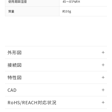
武器並びにこれらの製造装置等に一切
使用周囲湿度
45～85%RH
いては、お客様のお取引先、ま
図的な使用がないことを確認しています。
点は「
販売ネットワーク
」をご確認
※2 環境保護使用期限
使用いたしません。
たはお客様担当のオムロン制御
ください。
質量
約30g
当社は、貴社製品を第三者に販売する
機器販売店・当社販売員にご確
在庫状況および標準価格結果を当社の
※2 対応予定月
「ｅ」：有害物質（10物質）のすべてが基
場合は、上記1、2および3の内容を当
認ください)
事前の承諾なく第三者に漏洩または開
準値以下であることを示します。
該第三者に通知します。また当社は、
示しないようお願いします。
部品在庫の切り替え状況などにより、予定
「10」：通常の使用状況下において有害物
販売先および販売に係わる関係者が違
マイパーツ機能（部品リスト作成サー
空
受注生産機種、また在庫状況の
月が前後することがあります。
質が外部に漏えいし、環境に深刻な影響を
法に輸出するおそれがある場合は、取
ビス）をご利用いただくには、I-Web
白
情報を公開していない機種
及ぼさない年数を意味します。
り引きをいたしません。
メンバーズにご登録されている必要が
「－」：未確認です。当社販売部門へお問
あります。
い合わせください。
お客様が当ウェブサイト上で当社にご
外形図
※3 非含有証明書ダウンロード
登録された部品リストについて、当社
および当社の共同利用者が、当社の製
情報更新：2025/06/17
接続図
下記の非含有証明書をダウンロードするこ
品・サービスに関するお客様との取
とができます。
合意する
キャンセル
引・商談に必要な範囲で利用すること
情報更新：2025/06/17
特性図
をご了承ください。
EU RoHS指令（10物質）の非含有証明書
※当社の共同利用者とは、
"個人情報
端子配置/内部接続
51物質の非含有証明書（当社基準）
情報更新：2025/06/17
の共同利用に関して"
の「1.共同利
CAD
※本証明書は発行日時点で非含有を証明す
用者の範囲」に記載されている法人を
るもので、過去に遡って非含有を証明する
負荷電流-周囲温度定格
指します。
ログイン/会員登録いただくと、CADデータをダウンロー
ものではありません。
RoHS/REACH対応状況
ドすることができます。
また、RoHS指令のフタル酸エステル類４
物質の対応では、対応完了までの期間は出
情報更新：2026/7/29