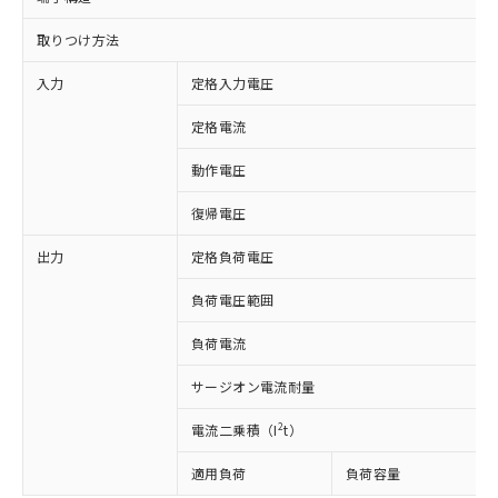
取りつけ方法
入力
定格入力電圧
定格電流
動作電圧
復帰電圧
出力
定格負荷電圧
負荷電圧範囲
※1 対応状況
負荷電流
対応済み：EU RoHS指令（10物質）の
サージオン電流耐量
非含有に対応した製品が提供可能な商品で
す。
2
電流二乗積（I
t）
対応予定：EU RoHS指令（10物質）の非含
ご利用条件
有に対応した製品に切り替える予定のある
適用負荷
負荷容量
商品です。