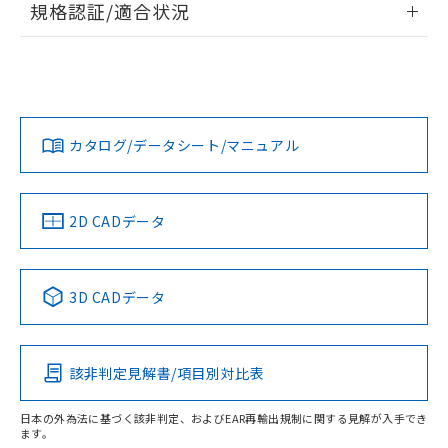
規格認証/適合状況
荷製品に未対応品が混在することから備考
ログイン/会員登録
欄に対応日を記載しておりました。
EU RoHS
注意事項・凡例
UL認証
CSA認証
CEマーキング
既に当社にて対応品への在庫切替を完了
していることから、特段のことがない限
Yes
Yes
Yes
り、2022年1月12日より割愛しておりま
対応状況
対応予定月
※1
※2
ダウンロードデータをご利用いただく前に、以下を必ずお読
す。
みください。
カタログ/データシート/マニュアル
対応済み
ソフトウェアの使用条件
LR型式承認
DNV型式承認
BV型式承認
KR型式承
（イギリス
（ノルウェー
（フランス
（韓国
サージオン電流耐量
船舶規格）
船舶規格）
船舶規格）
船舶規格
中国 RoHS
注意事項・凡例
2D CADデータ
No
No
No
No
中国 RoHS表
※1 ※2
3D CADデータ
この製品の規格認証/適合状況ページへ
Pb
Hg
Cd
Cr(VI)
その他の認証はこちらのページからご検索ください
該非判定見解書/項目別対比表
X
O
O
O
日本の外為法に基づく該非判定、およびEAR再輸出規制に関する見解が入手でき
ます。