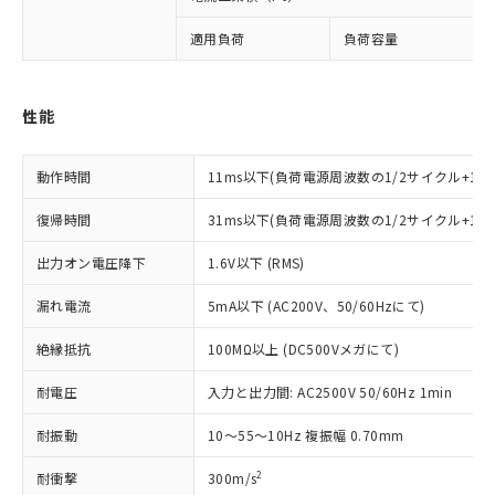
ご利用条件
有に対応した製品に切り替える予定のある
商品です。
適用負荷
負荷容量
対応予定なし：EU RoHS指令（10物質）の
以下の条件をお読みいただき、同意のうえ
非含有に非対応の商品で、対応品を出す予
ご利用ください。
定はありません。
性能
調査・確認中：EU RoHS指令（10物質）の
本サービスは、当社制御機器事業取扱
※1 中国RoHS○×表
非含有の対応状況を調査中または確認中の
商品の当社在庫状況および標準価格
動作時間
11ms以下(負荷電源周波数の1/2サイクル+1m
商品です。
(税抜)を提供させていただくもので
「○」：最大均質材料含有率が中国RoHSの
非該当品：ライセンス料など無形物で、有
す。
復帰時間
31ms以下(負荷電源周波数の1/2サイクル+1
基準値以下であることを示します。
害物質有無と関係のない商品です。
当社制御機器事業取扱商品の中には、
「×」：最大均質材料含有率が中国RoHSの
仕入先様の事情により、非含有部品として
本サービスの対象外となる商品もある
出力オン電圧降下
1.6V以下 (RMS)
基準値を超えていることを示します。
いたものが、含有品と判明した場合などや
当社は、これら貴社製品のうち、外国
ことをご了承ください。
「－」：未確認です。当社販売部門へお問
むを得ず変更することがあります。
為替および外国貿易法に定める商品
在庫状況および標準価格照会結果は、
漏れ電流
5mA以下 (AC200V、50/60Hzにて)
い合わせください。
（以下｢規制貨物等」という）を輸出
記載している更新日時点での社内デー
*EU RoHS指令（10物質）：
または国外への提供する場合は、日本
絶縁抵抗
100MΩ以上 (DC500Vメガにて)
記
タに基づき作成されるものであり、閲
説明
鉛(Pb) 1000ppm以下、 水銀(Hg) 1000ppm以下、 カド
*中国RoHS10物質の基準値 (GB/T26572)：
国政府の輸出許可(または役務取引許
号
覧された時点での実際の在庫および標
ミウム(Cd) 100ppm以下、
Pb(鉛) :1000ppm、 Hg(水銀) : 1000ppm、 Cd(カドミウ
可)を取得するなどの必要な手続きを
耐電圧
六価クロム(Cr(Ⅵ)) 1000ppm以下、ポリ臭化ビフェニル
入力と出力間: AC2500V 50/60Hz 1min
ム) : 100ppm、
準価格とは異なる場合があることをご
類(PBB) 1000ppm以下、ポリ臭化ジフェニルエーテル類
Cr(Ⅵ)(六価クロム) : 1000ppm、 PBBs(ポリ臭化ビフェ
とります。
了承ください。
(PBDE) 1000ppm以下、フタル酸ビス(2-エチルヘキシ
○
一定数以上の在庫あり
ニル類) : 1000ppm、 PBDEs(ポリ臭化ジフェニルエーテ
耐振動
10～55～10Hz 複振幅 0.70mm
当社は規制貨物を破棄する場合は、完
ル) (DEHP)(別名：DOP) 1000ppm以下、フタル酸ブチ
正式な納期状況および標準価格はお客
ル類) : 1000ppm、
ルベンジル（BBP） 1000ppm以下、フタル酸ジブチル
全に破砕するなど、違法に輸出されな
DBP(フタル酸ジブチル) : 1000ppm、 DIBP(フタル酸ジ
様のお取引先、またはお客様担当のオ
（DBP） 1000ppm以下、フタル酸ジイソブチル
2
耐衝撃
イソブチル) : 1000ppm、 BBP(フタル酸ブチルベンジ
300m/s
△
一定数には満たないが在庫あり
いよう必要な手段を講じます。
ムロン制御機器販売店・当社販売員に
(DIBP) 1000ppm以下
ル) : 1000ppm、