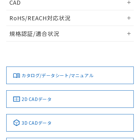
ものではありません。
CAD
また、RoHS指令のフタル酸エステル類４
負荷電流-周囲温度定格
ログイン/会員登録いただくと、CADデータをダウンロー
物質の対応では、対応完了までの期間は出
RoHS/REACH対応状況
ドすることができます。
荷製品に未対応品が混在することから備考
欄に対応日を記載しておりました。
情報更新：2026/7/29
規格認証/適合状況
既に当社にて対応品への在庫切替を完了
していることから、特段のことがない限
ログイン/会員登録
EU RoHS
注意事項・凡例
り、2022年1月12日より割愛しておりま
UL認証
CSA認証
CEマーキング
す。
Yes
Yes
Yes
対応状況
対応予定月
※1
※2
ダウンロードデータをご利用いただく前に、以下を必ずお読
みください。
カタログ/データシート/マニュアル
対応済み
サージオン電流耐量
ソフトウェアの使用条件
LR型式承認
DNV型式承認
BV型式承認
KR型式承
（イギリス
（ノルウェー
（フランス
（韓国
船舶規格）
船舶規格）
船舶規格）
船舶規格
中国 RoHS
注意事項・凡例
2D CADデータ
No
No
No
No
中国 RoHS表
※1 ※2
3D CADデータ
この製品の規格認証/適合状況ページへ
Pb
Hg
Cd
Cr(VI)
その他の認証はこちらのページからご検索ください