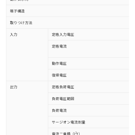
端子構造
取りつけ方法
入力
定格入力電圧
定格電流
動作電圧
復帰電圧
出力
定格負荷電圧
負荷電圧範囲
※1 対応状況
負荷電流
対応済み：EU RoHS指令（10物質）の
非含有に対応した製品が提供可能な商品で
サージオン電流耐量
す。
対応予定：EU RoHS指令（10物質）の非含
2
電流二乗積（I
t）