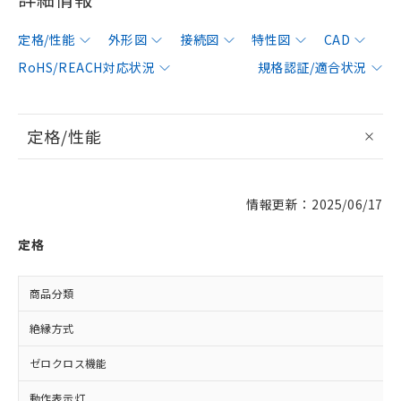
定格/性能
外形図
接続図
特性図
CAD
RoHS/REACH対応状況
規格認証/適合状況
定格/性能
情報更新：2025/06/17
定格
商品分類
絶縁方式
ゼロクロス機能
動作表示灯