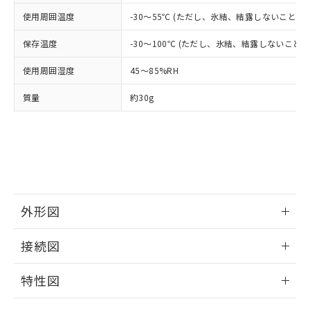
当社は貴社製品を、核兵器、ミサイ
但し、RoHS指令で産業用監視および制御機器に対する
DEHP(フタル酸ビス(2-エチルヘキシル)) : 1000ppm
ご相談ください。
使用周囲温度
-30～55℃ (ただし、氷結、結露しないこと)
適用除外項目は除く。
ル、化学兵器、生物兵器またはその他
－
在庫なし(最新の在庫状況につ
オムロン制御機器販売店や当社販売拠
フタル酸エステル類の４物質については閾値を超える意
武器並びにこれらの製造装置等に一切
いては、お客様のお取引先、ま
図的な使用がないことを確認しています。
点は「
販売ネットワーク
」をご確認
保存温度
-30～100℃ (ただし、氷結、結露しないこと)
※2 環境保護使用期限
使用いたしません。
たはお客様担当のオムロン制御
ください。
当社は、貴社製品を第三者に販売する
機器販売店・当社販売員にご確
在庫状況および標準価格結果を当社の
使用周囲湿度
45～85%RH
※2 対応予定月
「ｅ」：有害物質（10物質）のすべてが基
場合は、上記1、2および3の内容を当
認ください)
事前の承諾なく第三者に漏洩または開
準値以下であることを示します。
該第三者に通知します。また当社は、
質量
約30g
示しないようお願いします。
部品在庫の切り替え状況などにより、予定
「10」：通常の使用状況下において有害物
販売先および販売に係わる関係者が違
マイパーツ機能（部品リスト作成サー
空
受注生産機種、また在庫状況の
月が前後することがあります。
質が外部に漏えいし、環境に深刻な影響を
法に輸出するおそれがある場合は、取
ビス）をご利用いただくには、I-Web
白
情報を公開していない機種
及ぼさない年数を意味します。
り引きをいたしません。
メンバーズにご登録されている必要が
「－」：未確認です。当社販売部門へお問
あります。
い合わせください。
お客様が当ウェブサイト上で当社にご
※3 非含有証明書ダウンロード
登録された部品リストについて、当社
および当社の共同利用者が、当社の製
外形図
下記の非含有証明書をダウンロードするこ
品・サービスに関するお客様との取
とができます。
合意する
キャンセル
引・商談に必要な範囲で利用すること
情報更新：2025/06/17
接続図
をご了承ください。
EU RoHS指令（10物質）の非含有証明書
※当社の共同利用者とは、
"個人情報
51物質の非含有証明書（当社基準）
情報更新：2025/06/17
の共同利用に関して"
の「1.共同利
特性図
※本証明書は発行日時点で非含有を証明す
用者の範囲」に記載されている法人を
るもので、過去に遡って非含有を証明する
端子配置/内部接続
指します。
情報更新：2025/06/17