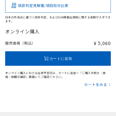
該非判定見解書/項目別対比表
X
O
O
O
日本の外為法に基づく該非判定、およびEAR再輸出規制に関する見解が入手でき
ます。
"対応済み"や非含有の記載がされた商品であっても、流通
在庫等で未対応品が混在する可能性があります。
オンライン購入
非含有品が必要な際は、弊社営業部門もしくは販売店へお
問い合わせください。
¥ 5,060
販売価格（税込）
この製品のRoHS/REACH対応状況ページへ
カートに追加
オンライン購入における出荷予定日は、カートに追加～「ご購入手続き：価
格・納期の確認」画面にてご確認ください。
カートをみる