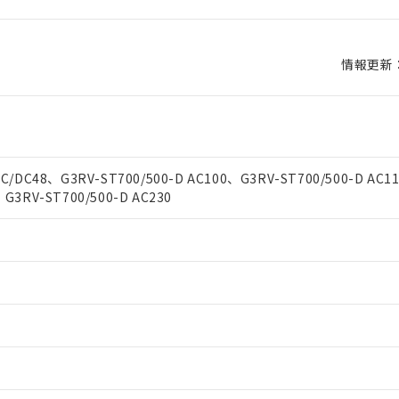
 RoHS指令（10物質）の非含有に対応した製品が提供可能な商品です
oHS指令（10物質）の非含有に対応した製品に切り替える予定のある
情報更新：2
 RoHS指令（10物質）の非含有に非対応の商品で、対応品を出す予
 RoHS指令（10物質）の非含有の対応状況を調査中または確認中の
ンス料など無形物で、有害物質有無と関係のない商品です。
○×表
より、非含有部品としていたものが、含有品と判明した場合などやむ
みいただき、同意のうえご利用ください。
材料含有率が中国RoHSの基準値以下であることを示します。
AC/DC48、G3RV-ST700/500-D AC100、G3RV-ST700/500-D AC1
材料含有率が中国RoHSの基準値を超えていることを示します。
、当社制御機器事業取扱商品の当社在庫状況および標準価格(税抜)
ら貴社製品のうち、外国為替および外国貿易法に定める商品（以下｢
質）：
、G3RV-ST700/500-D AC230
す。当社販売部門へお問い合わせください。
 水銀(Hg) 1000ppm以下、 カドミウム(Cd) 100ppm以下、
たは国外への提供する場合は、日本国政府の輸出許可(または役務取
000ppm以下、ポリ臭化ビフェニル類(PBB) 1000ppm以下、ポリ臭化ジフェニルエーテル類(P
事業取扱商品の中には、本サービスの対象外となる商品もあること
手続きをとります。
キシル) (DEHP)(別名：DOP) 1000ppm以下、フタル酸ブチルベンジル（BBP） 100
(GB/T26572)：
以下、フタル酸ジイソブチル (DIBP) 1000ppm以下
び標準価格照会結果は、記載している更新日時点での社内データに
物を破棄する場合は、完全に破砕するなど、違法に輸出されないよ
(水銀) : 1000ppm、 Cd(カドミウム) : 100ppm、
業用監視および制御機器に対する適用除外項目は除く。
覧された時点での実際の在庫および標準価格とは異なる場合がある
1000ppm、 PBBs(ポリ臭化ビフェニル類) : 1000ppm、 PBDEs(ポリ臭化ジフェニルエーテル類
物質については閾値を超える意図的な使用がないことを確認しています。
上の在庫あり
 1000ppm、 DIBP(フタル酸ジイソブチル) : 1000ppm、 BBP(フタル酸ブチルベンジル) :
品を、核兵器、ミサイル、化学兵器、生物兵器またはその他武器並
チルヘキシル)) : 1000ppm
況および標準価格はお客様のお取引先、またはお客様担当のオムロ
用いたしません。
ご相談ください。
は満たないが在庫あり
製品を第三者に販売する場合は、上記1、2および3の内容を当該第
機器販売店や当社販売拠点は「
販売ネットワーク
」をご確認くだ
販売先および販売に係わる関係者が違法に輸出するおそれがある場
用期限
び標準価格結果を当社の事前の承諾なく第三者に漏洩または開示し
え状況などにより、予定月が前後することがあります。
(最新の在庫状況については、お客様のお取引先、またはお客様担当
（10物質）のすべてが基準値以下であることを示します。
店・当社販売員にご確認ください)
能（部品リスト作成サービス）をご利用いただくには、I-Webメン
使用状況下において有害物質が外部に漏えいし、環境に深刻な影響を