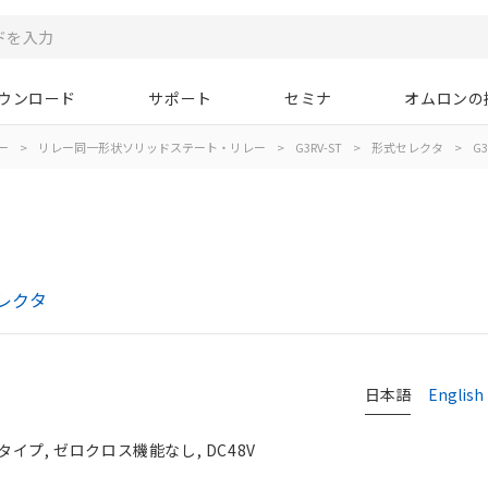
ウンロード
サポート
セミナ
オムロンの
ー
>
リレー同一形状ソリッドステート・リレー
>
G3RV-ST
>
形式セレクタ
>
G3
セレクタ
日本語
English
イプ, ゼロクロス機能なし, DC48V