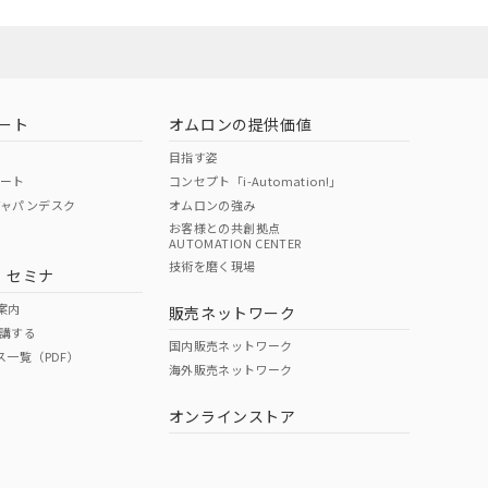
ート
オムロンの提供価値
目指す姿
ポート
コンセプト「i-Automation!」
ジャパンデスク
オムロンの強み
お客様との共創拠点
AUTOMATION CENTER
DIBP
BBP
DEHP
環境保護
技術を磨く現場
・セミナ
状況ページへ
使用期限
検索ください
案内
販売ネットワーク
講する
O
O
O
10
国内販売ネットワーク
ス一覧（PDF）
海外販売ネットワーク
オンラインストア