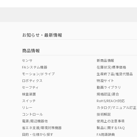
Yes
Yes
Yes
対応状況
対応予定月
※1
※2
ソフトウェアの使用条件
対応済み
LR型式承認
DNV型式承認
BV型式承認
KR
（イギリス
（ノルウェー
（フランス
（
お知らせ・最新情報
中国 RoHS
注意事項・凡例
船舶規格）
船舶規格）
船舶規格）
船
商品情報
No
No
No
No
中国 RoHS表
※1 ※2
センサ
新商品情報
FAシステム機器
在庫状況/標準価格
Pb
Hg
Cd
Cr(V
モーション/ドライブ
生産終了品/推奨代替品
ロボティクス
特設サイト
セーフティ
動画ライブラリ
検査装置
規格認証/適合
X
O
O
O
スイッチ
RoHS/REACH対応
リレー
カタログ/マニュアル訂正
コントロール
技術解説
"対応済み"や非含有の記載がされた商品であっても、流通
電源/周辺機器他
使用上の注意事項
非含有品が必要な際は、弊社営業部門もしくは販売店へお
省エネ支援/環境対策機器
製品に関するFAQ
目的・仕様から探す
FA用語辞典