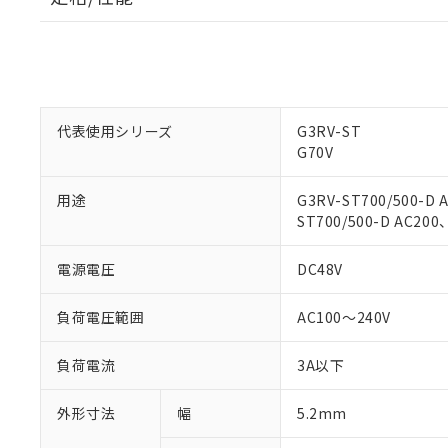
対応済み：EU
対応予定：EU R
対応予定なし：EU
調査・確認中：EU
ご利用条件
非該当品：ライセ
代表使用シリーズ
G3RV-ST
※1 中国RoHS
仕入先様の事情に
G70V
があります。
以下の条件をお読
「○」：最大均質
用途
G3RV-ST700/500-D 
「×」：最大均質
本サービスは
当社は、これ
*EU RoHS指令（10物
ST700/500-D AC200
「－」：未確認で
鉛(Pb) 1000ppm以下、
くものです。
う）を輸出ま
記
説明
六価クロム(Cr(Ⅵ)) 1
当社制御機器
などの必要な
フタル酸ビス(2-エチルヘ
号
*中国RoHS10物質の基準値 
電源電圧
DC48V
ル（DBP） 1000ppm
在庫状況およ
当社は規制貨
Pb(鉛) :1000ppm、 Hg
但し、RoHS指令で産
のであり、閲
ます。
Cr(Ⅵ)(六価クロム) : 
フタル酸エステル類の４
○
一定数以
DBP(フタル酸ジブチル) :
い。
当社は貴社製
負荷電圧範囲
AC100～240V
DEHP(フタル酸ビス(2-エ
正式な納期状
置等に一切使
当社販売員に
※2 対応予定月
△
一定数に
当社は、貴社
負荷電流
3A以下
オムロン制御
また当社は、
※2 環境保護使
在庫状況およ
部品在庫の切り替
たしません。
－
在庫なし
外形寸法
幅
5.2mm
す。
「ｅ」：有害物質
機器販売
マイパーツ機
「10」：通常の