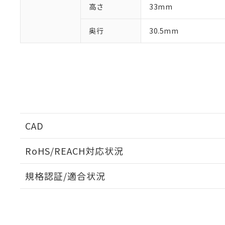
高さ
33mm
ている必要が
味します。
空
受注生産
お客様が当ウ
※3 非含有証明
「－」：未確認で
白
が、当社の製
奥行
30.5mm
さい。
下記の非含有証明
※当社の共同
いる法人を指
EU RoHS指令（
51物質の非含有証
※本証明書は発行
また、RoHS指
混在することから
既に当社にて対応
り割愛しておりま
CAD
ログイン/会員登録いただくと、CADデータをダウンロ
RoHS/REACH対応状況
規格認証/適合状況
EU RoHS
注意事項・凡例
UL認証
CSA認証
CEマーキング
ダウンロードデータをご利用いただく前に、以下を必ずお読