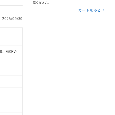
認ください。
カートをみる
。
商品です。
025/09/30
定はありません。
商品です。
を得ず変更すること
10、G3RV-
を提供させていただ
規制貨物等」とい
引許可)を取得する
BDE) 1000ppm以下、
をご了承ください。
0ppm以下、フタル酸ジブチ
基づき作成されるも
う必要な手段を講じ
ことをご了承くださ
) : 1000ppm、
 1000ppm、
びにこれらの製造装
ン制御機器販売店・
三者に通知します。
さい。
合は、取り引きをい
ないようお願いしま
のオムロン制御
バーズにご登録され
及ぼさない年数を意