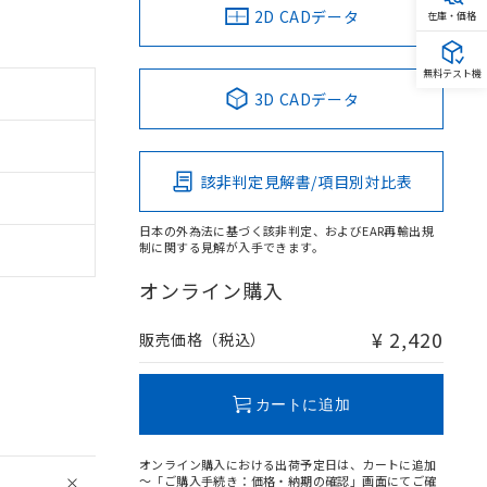
2D CADデータ
在庫・価格
無料テスト機
3D CADデータ
該非判定見解書/項目別対比表
日本の外為法に基づく該非判定、およびEAR再輸出規
制に関する見解が入手できます。
オンライン購入
¥ 2,420
販売価格（税込）
カートに追加
オンライン購入における出荷予定日は、カートに追加
～「ご購入手続き：価格・納期の確認」画面にてご確