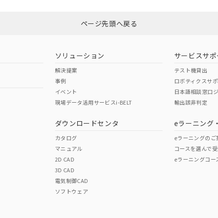
N/A
N/A
非含有証明書
※3
ページ先頭へ戻る
ダウンロードはこちら
型式承認
NK型式承認
ABS型式承認
韓国
（日本
（アメリカ
ソリューション
サービスサポ
舶規格）
船舶規格）
船舶規格）
解決提案
テスト機貸出
事例
ロボティクスサ
No
No
イベント
日本語相談窓口
現場データ活用サービスi-BELT
輸出該非判定
I)
PBBs
PBDEs
DBP
ダウンロードセンタ
eラーニング
この製品の規格認証/適合
その他の認証はこちらのページからご
カタログ
eラーニングのご
マニュアル
コースを選んで受
O
O
O
2D CAD
eラーニングコー
3D CAD
電気制御CAD
在庫等で未対応品が混在する可能性があります。
ソフトウェア
問い合わせください。