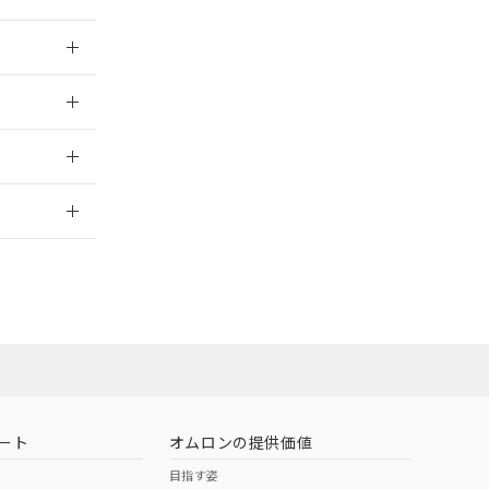
024/07/25
024/07/25
2026/7/29
業員または販
お問い合わせ
ート
オムロンの提供価値
目指す姿