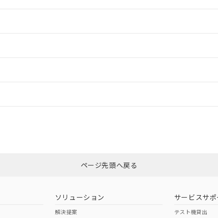
情報更新：2
情報更新：2
ードすることができます。
情報更新：
ログイン/会員登録
、「カスタマーサポートセンタ お客様相談室」または貴社担当オムロン営
みください。
非含有証明書
※3
ページ先頭へ戻る
ダウンロードはこちら
ソリューション
サービスサポ
解決提案
テスト機貸出