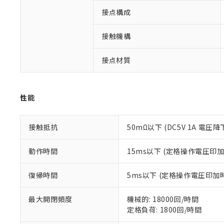
対応予定なし：EU
接点構成
調査・確認中：EU
ご利用条件
非該当品：ライセ
※1 中国RoHS
仕入先様の事情に
接触機構
があります。
以下の条件をお読
「○」：最大均質
接点材質
「×」：最大均質
本サービスは
当社は、これ
*EU RoHS指令（10物
「－」：未確認で
鉛(Pb) 1000ppm以下、
くものです。
う）を輸出ま
記
説明
六価クロム(Cr(Ⅵ)) 1
当社制御機器
などの必要な
フタル酸ビス(2-エチルヘ
号
*中国RoHS10物質の基準値 
ル（DBP） 1000ppm
在庫状況およ
性能
当社は規制貨
Pb(鉛) :1000ppm、 Hg
但し、RoHS指令で産
のであり、閲
ます。
Cr(Ⅵ)(六価クロム) : 
フタル酸エステル類の４
○
一定数以
DBP(フタル酸ジブチル) :
い。
当社は貴社製
DEHP(フタル酸ビス(2-エ
接触抵抗
50mΩ以下 (DC5V 1A 電圧降
正式な納期状
置等に一切使
当社販売員に
※2 対応予定月
△
一定数に
当社は、貴社
オムロン制御
また当社は、
動作時間
15ms以下 (定格操作電圧印
※2 環境保護使
在庫状況およ
部品在庫の切り替
たしません。
－
在庫なし
す。
「ｅ」：有害物質
機器販売
復帰時間
5ms以下 (定格操作電圧印
マイパーツ機
「10」：通常の
ている必要が
味します。
空
受注生産
最大開閉頻度
機械的: 18000回/時間
お客様が当ウ
※3 非含有証明
「－」：未確認で
白
定格負荷: 1800回/時間
が、当社の製
さい。