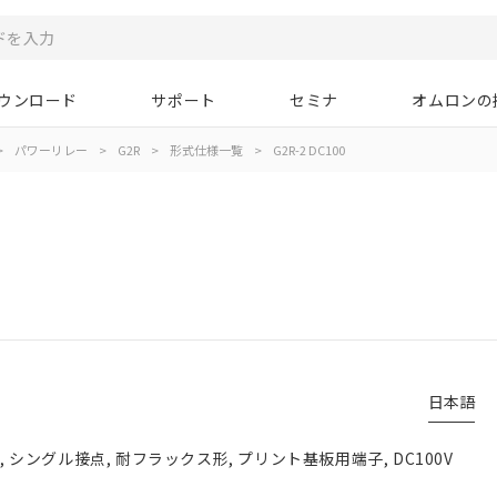
ウンロード
サポート
セミナ
オムロンの
>
パワーリレー
>
G2R
>
形式仕様一覧
>
G2R-2 DC100
日本語
点, シングル接点, 耐フラックス形, プリント基板用端子, DC100V