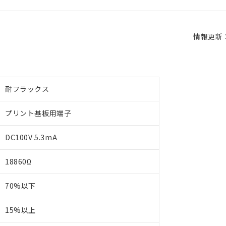
情報更新：2
耐フラックス
プリント基板用端子
DC100V 5.3mA
18860Ω
70%以下
15%以上