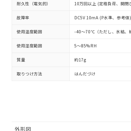
耐久性（電気的）
10万回以上 (定格負荷、開閉ひん
故障率
DC5V 10mA (P水準、参考値)
使用温度範囲
-40～70℃（ただし、氷結
使用湿度範囲
5～85%RH
質量
約17g
取りつけ方法
はんだづけ
外形図