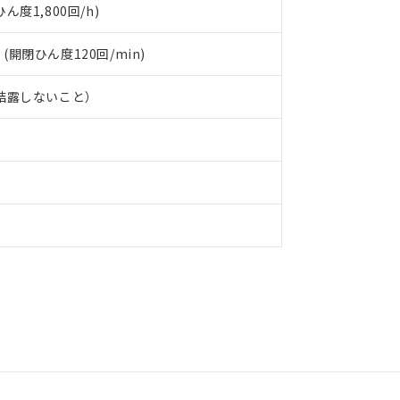
度1,800回/h)
 (開閉ひん度120回/min)
、結露しないこと）