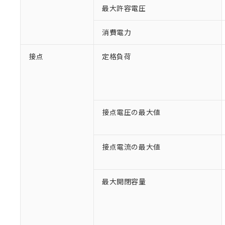
最大許容電圧
消費電力
接点
定格負荷
接点電圧の最大値
接点電流の最大値
最大開閉容量
※1 対応状況
対応済み：EU
対応予定：EU R