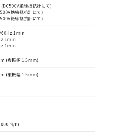
書をダウンロードすることができます。
利用者とは、
"個人情報の共同利用に関して"
の「1.共同利用者の
 (DC500V絶縁抵抗計にて)
します。
DC500V絶縁抵抗計にて)
10物質）の非含有証明書
DC500V絶縁抵抗計にて)
明書（当社基準）
日時点で非含有を証明するもので、過去に遡って非含有を証明するも
令のフタル酸エステル類４物質の対応では、対応完了までの期間は出
60Hz 1min
備考欄に対応日を記載しておりました。
z 1min
品への在庫切替を完了していることから、特段のことがない限り、20
z 1min
す。
mm (複振幅 1.5mm)
mm (複振幅 1.5mm)
000回/h)