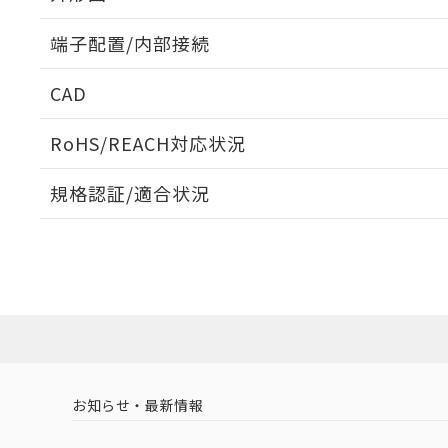
端子配置/内部接続
外形図
CAD
端子配置/内部接続
ログイン/会員登録いただくと、CADデータをダウンロ
RoHS/REACH対応状況
規格認証/適合状況
EU RoHS
注意事項・凡例
G2R-2 DC100についての規格認証/適合状況については
売店にお問い合わせください。
ダウンロードデータをご利用いただく前に、以下を必ずお読
対応状況
対応予定月
※1
※2
ソフトウェアの使用条件
取りつけ穴加工図
対応済み
お知らせ・最新情報
中国 RoHS
注意事項・凡例