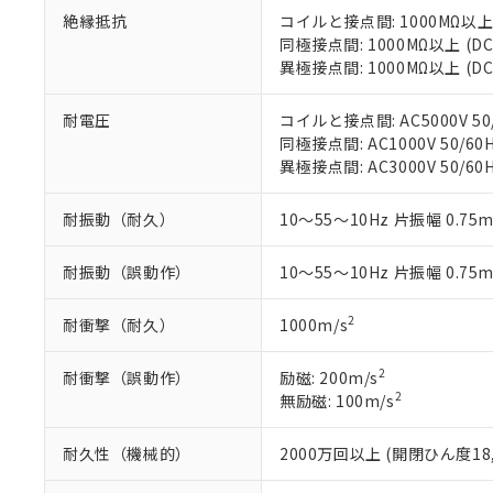
下記の非含有証明
※当社の共同
絶縁抵抗
コイルと接点間: 1000MΩ以上
いる法人を指
同極接点間: 1000MΩ以上 (
EU RoHS指令（
異極接点間: 1000MΩ以上 (
51物質の非含有証
※本証明書は発行
また、RoHS指
耐電圧
コイルと接点間: AC5000V 50/
混在することから
同極接点間: AC1000V 50/60H
既に当社にて対応
異極接点間: AC3000V 50/60H
り割愛しておりま
耐振動（耐久）
10～55～10Hz 片振幅 0.75
耐振動（誤動作）
10～55～10Hz 片振幅 0.75
2
耐衝撃（耐久）
1000m/s
2
耐衝撃（誤動作）
励磁: 200m/s
2
無励磁: 100m/s
耐久性（機械的）
2000万回以上 (開閉ひん度18,