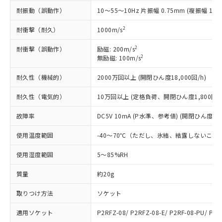
*EU RoHS指令（10物質）：
または国外への提供する場合は、日本
記
タに基づき作成されるものであり、閲
説明
耐振動（誤動作）
鉛(Pb) 1000ppm以下、 水銀(Hg) 1000ppm以下、 カド
10～55～10Hz 片振幅 0.75mm (複振幅 1.5
*中国RoHS10物質の基準値 (GB/T26572)：
国政府の輸出許可(または役務取引許
号
覧された時点での実際の在庫および標
ミウム(Cd) 100ppm以下、
Pb(鉛) :1000ppm、 Hg(水銀) : 1000ppm、 Cd(カドミウ
可)を取得するなどの必要な手続きを
六価クロム(Cr(Ⅵ)) 1000ppm以下、ポリ臭化ビフェニル
ム) : 100ppm、
準価格とは異なる場合があることをご
2
耐衝撃（耐久）
1000m/s
類(PBB) 1000ppm以下、ポリ臭化ジフェニルエーテル類
Cr(Ⅵ)(六価クロム) : 1000ppm、 PBBs(ポリ臭化ビフェ
とります。
了承ください。
(PBDE) 1000ppm以下、フタル酸ビス(2-エチルヘキシ
○
一定数以上の在庫あり
ニル類) : 1000ppm、 PBDEs(ポリ臭化ジフェニルエーテ
当社は規制貨物を破棄する場合は、完
ル) (DEHP)(別名：DOP) 1000ppm以下、フタル酸ブチ
正式な納期状況および標準価格はお客
2
耐衝撃（誤動作）
ル類) : 1000ppm、
励磁: 200m/s
ルベンジル（BBP） 1000ppm以下、フタル酸ジブチル
全に破砕するなど、違法に輸出されな
DBP(フタル酸ジブチル) : 1000ppm、 DIBP(フタル酸ジ
2
無励磁: 100m/s
様のお取引先、またはお客様担当のオ
（DBP） 1000ppm以下、フタル酸ジイソブチル
イソブチル) : 1000ppm、 BBP(フタル酸ブチルベンジ
△
一定数には満たないが在庫あり
いよう必要な手段を講じます。
ムロン制御機器販売店・当社販売員に
(DIBP) 1000ppm以下
ル) : 1000ppm、
当社は貴社製品を、核兵器、ミサイ
耐久性（機械的）
但し、RoHS指令で産業用監視および制御機器に対する
2000万回以上 (開閉ひん度18,000回/h)
DEHP(フタル酸ビス(2-エチルヘキシル)) : 1000ppm
ご相談ください。
適用除外項目は除く。
ル、化学兵器、生物兵器またはその他
－
在庫なし(最新の在庫状況につ
オムロン制御機器販売店や当社販売拠
フタル酸エステル類の４物質については閾値を超える意
耐久性（電気的）
10万回以上 (定格負荷、開閉ひん度1,800回/h
武器並びにこれらの製造装置等に一切
いては、お客様のお取引先、ま
図的な使用がないことを確認しています。
点は「
販売ネットワーク
」をご確認
※2 環境保護使用期限
使用いたしません。
たはお客様担当のオムロン制御
ください。
故障率
DC5V 10mA (P水準、参考値) (開閉ひん度120
当社は、貴社製品を第三者に販売する
機器販売店・当社販売員にご確
在庫状況および標準価格結果を当社の
※2 対応予定月
「ｅ」：有害物質（10物質）のすべてが基
場合は、上記1、2および3の内容を当
認ください)
事前の承諾なく第三者に漏洩または開
使用温度範囲
-40～70℃（ただし、氷結、結露しないこと
準値以下であることを示します。
該第三者に通知します。また当社は、
示しないようお願いします。
部品在庫の切り替え状況などにより、予定
「10」：通常の使用状況下において有害物
販売先および販売に係わる関係者が違
マイパーツ機能（部品リスト作成サー
空
受注生産機種、また在庫状況の
使用湿度範囲
5～85%RH
月が前後することがあります。
質が外部に漏えいし、環境に深刻な影響を
法に輸出するおそれがある場合は、取
ビス）をご利用いただくには、I-Web
白
情報を公開していない機種
及ぼさない年数を意味します。
り引きをいたしません。
メンバーズにご登録されている必要が
質量
約20g
「－」：未確認です。当社販売部門へお問
あります。
い合わせください。
取りつけ方法
ソケット
お客様が当ウェブサイト上で当社にご
※3 非含有証明書ダウンロード
登録された部品リストについて、当社
適用ソケット
P2RFZ-08/ P2RFZ-08-E/ P2RF-08-PU/ P2R
および当社の共同利用者が、当社の製