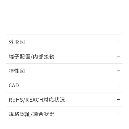
下記の非含有証明書をダウンロードするこ
品・サービスに関するお客様との取
とができます。
合意する
キャンセル
引・商談に必要な範囲で利用すること
をご了承ください。
EU RoHS指令（10物質）の非含有証明書
※当社の共同利用者とは、
"個人情報
51物質の非含有証明書（当社基準）
の共同利用に関して"
の「1.共同利
※本証明書は発行日時点で非含有を証明す
用者の範囲」に記載されている法人を
るもので、過去に遡って非含有を証明する
指します。
外形図
ものではありません。
また、RoHS指令のフタル酸エステル類４
情報更新：2026/06/08
物質の対応では、対応完了までの期間は出
端子配置/内部接続
荷製品に未対応品が混在することから備考
外形図
欄に対応日を記載しておりました。
情報更新：2026/06/08
特性図
既に当社にて対応品への在庫切替を完了
していることから、特段のことがない限
端子配置/内部接続
情報更新：2026/06/08
CAD
り、2022年1月12日より割愛しておりま
す。
開閉容量
ログイン/会員登録いただくと、CADデータをダウンロー
RoHS/REACH対応状況
ドすることができます。
情報更新：2026/7/29
規格認証/適合状況
ログイン/会員登録
EU RoHS
注意事項・凡例
UL認証
CSA認証
CEマーキング