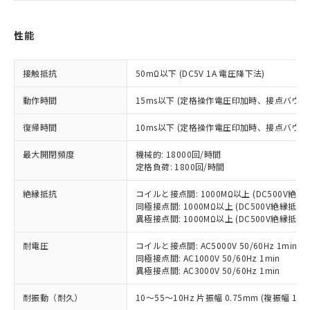
※1 対応状況
性能
対応済み：EU RoHS指令（10物質）の
非含有に対応した製品が提供可能な商品で
接触抵抗
50mΩ以下 (DC5V 1A 電圧降下法)
す。
対応予定：EU RoHS指令（10物質）の非含
動作時間
15ms以下 (定格操作電圧印加時、接点バウン
ご利用条件
有に対応した製品に切り替える予定のある
商品です。
復帰時間
10ms以下 (定格操作電圧印加時、接点バウン
対応予定なし：EU RoHS指令（10物質）の
以下の条件をお読みいただき、同意のうえ
非含有に非対応の商品で、対応品を出す予
最大開閉頻度
機械的: 18000回/時間
ご利用ください。
定格負荷: 1800回/時間
定はありません。
調査・確認中：EU RoHS指令（10物質）の
本サービスは、当社制御機器事業取扱
絶縁抵抗
※1 中国RoHS○×表
コイルと接点間: 1000MΩ以上 (DC500V絶
非含有の対応状況を調査中または確認中の
商品の当社在庫状況および標準価格
同極接点間: 1000MΩ以上 (DC500V絶縁抵抗
商品です。
(税抜)を提供させていただくもので
異極接点間: 1000MΩ以上 (DC500V絶縁抵抗
「○」：最大均質材料含有率が中国RoHSの
非該当品：ライセンス料など無形物で、有
す。
基準値以下であることを示します。
害物質有無と関係のない商品です。
耐電圧
コイルと接点間: AC5000V 50/60Hz 1min
当社制御機器事業取扱商品の中には、
「×」：最大均質材料含有率が中国RoHSの
仕入先様の事情により、非含有部品として
同極接点間: AC1000V 50/60Hz 1min
本サービスの対象外となる商品もある
基準値を超えていることを示します。
いたものが、含有品と判明した場合などや
異極接点間: AC3000V 50/60Hz 1min
当社は、これら貴社製品のうち、外国
ことをご了承ください。
「－」：未確認です。当社販売部門へお問
むを得ず変更することがあります。
為替および外国貿易法に定める商品
在庫状況および標準価格照会結果は、
い合わせください。
耐振動（耐久）
10～55～10Hz 片振幅 0.75mm (複振幅 1.5
（以下｢規制貨物等」という）を輸出
記載している更新日時点での社内デー