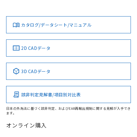
Yes
Yes
Yes
対応状況
対応予定月
※1
※2
ダウンロードデータをご利用いただく前に、以下を必ずお読
みください。
カタログ/データシート/マニュアル
対応済み
ソフトウェアの使用条件
LR型式承認
DNV型式承認
BV型式承認
KR型式承
（イギリス
（ノルウェー
（フランス
（韓国
船舶規格）
船舶規格）
船舶規格）
船舶規格
中国 RoHS
注意事項・凡例
2D CADデータ
Yes
No
No
No
中国 RoHS表
※1 ※2
3D CADデータ
この製品の規格認証/適合状況ページへ
Pb
Hg
Cd
Cr(VI)
その他の認証はこちらのページからご検索ください
該非判定見解書/項目別対比表
O
O
O
O
日本の外為法に基づく該非判定、およびEAR再輸出規制に関する見解が入手でき
ます。
"対応済み"や非含有の記載がされた商品であっても、流通
在庫等で未対応品が混在する可能性があります。
オンライン購入
非含有品が必要な際は、弊社営業部門もしくは販売店へお
問い合わせください。