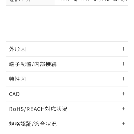
下記の非含有証明書をダウンロードするこ
品・サービスに関するお客様との取
とができます。
合意する
キャンセル
引・商談に必要な範囲で利用すること
をご了承ください。
EU RoHS指令（10物質）の非含有証明書
※当社の共同利用者とは、
"個人情報
51物質の非含有証明書（当社基準）
の共同利用に関して"
の「1.共同利
※本証明書は発行日時点で非含有を証明す
用者の範囲」に記載されている法人を
るもので、過去に遡って非含有を証明する
指します。
ものではありません。
外形図
また、RoHS指令のフタル酸エステル類４
物質の対応では、対応完了までの期間は出
情報更新：2026/06/08
端子配置/内部接続
荷製品に未対応品が混在することから備考
欄に対応日を記載しておりました。
外形図
情報更新：2026/06/08
特性図
既に当社にて対応品への在庫切替を完了
していることから、特段のことがない限
端子配置/内部接続
情報更新：2026/06/08
り、2022年1月12日より割愛しておりま
CAD
す。
開閉容量
ログイン/会員登録いただくと、CADデータをダウンロー
RoHS/REACH対応状況
ドすることができます。
情報更新：2026/7/29
規格認証/適合状況
ログイン/会員登録
EU RoHS
注意事項・凡例