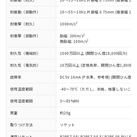
記載している更新日時点での社内デー
*EU RoHS指令（10物質）：
または国外への提供する場合は、日本
記
タに基づき作成されるものであり、閲
説明
鉛(Pb) 1000ppm以下、 水銀(Hg) 1000ppm以下、 カド
*中国RoHS10物質の基準値 (GB/T26572)：
国政府の輸出許可(または役務取引許
耐振動（誤動作）
10～55～10Hz 片振幅 0.75mm (複振幅 1.5
号
覧された時点での実際の在庫および標
ミウム(Cd) 100ppm以下、
Pb(鉛) :1000ppm、 Hg(水銀) : 1000ppm、 Cd(カドミウ
可)を取得するなどの必要な手続きを
六価クロム(Cr(Ⅵ)) 1000ppm以下、ポリ臭化ビフェニル
ム) : 100ppm、
準価格とは異なる場合があることをご
類(PBB) 1000ppm以下、ポリ臭化ジフェニルエーテル類
2
耐衝撃（耐久）
Cr(Ⅵ)(六価クロム) : 1000ppm、 PBBs(ポリ臭化ビフェ
1000m/s
とります。
了承ください。
(PBDE) 1000ppm以下、フタル酸ビス(2-エチルヘキシ
○
一定数以上の在庫あり
ニル類) : 1000ppm、 PBDEs(ポリ臭化ジフェニルエーテ
当社は規制貨物を破棄する場合は、完
ル) (DEHP)(別名：DOP) 1000ppm以下、フタル酸ブチ
正式な納期状況および標準価格はお客
ル類) : 1000ppm、
2
耐衝撃（誤動作）
励磁: 200m/s
ルベンジル（BBP） 1000ppm以下、フタル酸ジブチル
全に破砕するなど、違法に輸出されな
DBP(フタル酸ジブチル) : 1000ppm、 DIBP(フタル酸ジ
様のお取引先、またはお客様担当のオ
2
（DBP） 1000ppm以下、フタル酸ジイソブチル
無励磁: 100m/s
イソブチル) : 1000ppm、 BBP(フタル酸ブチルベンジ
△
一定数には満たないが在庫あり
いよう必要な手段を講じます。
ムロン制御機器販売店・当社販売員に
(DIBP) 1000ppm以下
ル) : 1000ppm、
当社は貴社製品を、核兵器、ミサイ
但し、RoHS指令で産業用監視および制御機器に対する
DEHP(フタル酸ビス(2-エチルヘキシル)) : 1000ppm
ご相談ください。
耐久性（機械的）
1000万回以上 (開閉ひん度18,000回/h)
適用除外項目は除く。
ル、化学兵器、生物兵器またはその他
－
在庫なし(最新の在庫状況につ
オムロン制御機器販売店や当社販売拠
フタル酸エステル類の４物質については閾値を超える意
武器並びにこれらの製造装置等に一切
いては、お客様のお取引先、ま
図的な使用がないことを確認しています。
点は「
販売ネットワーク
」をご確認
耐久性（電気的）
10万回以上 (定格負荷、開閉ひん度1,800回/h
※2 環境保護使用期限
使用いたしません。
たはお客様担当のオムロン制御
ください。
当社は、貴社製品を第三者に販売する
機器販売店・当社販売員にご確
故障率
DC5V 10mA (P水準、参考値) (開閉ひん度120
在庫状況および標準価格結果を当社の
※2 対応予定月
「ｅ」：有害物質（10物質）のすべてが基
場合は、上記1、2および3の内容を当
認ください)
事前の承諾なく第三者に漏洩または開
準値以下であることを示します。
該第三者に通知します。また当社は、
使用温度範囲
-40～70℃（ただし、氷結、結露しないこと
示しないようお願いします。
部品在庫の切り替え状況などにより、予定
「10」：通常の使用状況下において有害物
販売先および販売に係わる関係者が違
マイパーツ機能（部品リスト作成サー
空
受注生産機種、また在庫状況の
月が前後することがあります。
質が外部に漏えいし、環境に深刻な影響を
使用湿度範囲
5～85%RH
法に輸出するおそれがある場合は、取
ビス）をご利用いただくには、I-Web
白
情報を公開していない機種
及ぼさない年数を意味します。
り引きをいたしません。
メンバーズにご登録されている必要が
質量
約20g
「－」：未確認です。当社販売部門へお問
あります。
い合わせください。
お客様が当ウェブサイト上で当社にご
取りつけ方法
ソケット
※3 非含有証明書ダウンロード
登録された部品リストについて、当社
および当社の共同利用者が、当社の製
適用ソケット
P2RFZ-08/ P2RFZ-08-E/ P2RF-08-PU/ P2R