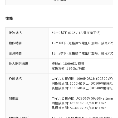
※1 対応状況
性能
対応済み：EU RoHS指令（10物質）の
非含有に対応した製品が提供可能な商品で
接触抵抗
50mΩ以下 (DC5V 1A 電圧降下法)
す。
対応予定：EU RoHS指令（10物質）の非含
ご利用条件
動作時間
15ms以下 (定格操作電圧印加時、接点バウン
有に対応した製品に切り替える予定のある
商品です。
復帰時間
15ms以下 (定格操作電圧印加時、接点バウン
対応予定なし：EU RoHS指令（10物質）の
以下の条件をお読みいただき、同意のうえ
非含有に非対応の商品で、対応品を出す予
最大開閉頻度
機械的: 18000回/時間
ご利用ください。
定はありません。
定格負荷: 1800回/時間
調査・確認中：EU RoHS指令（10物質）の
本サービスは、当社制御機器事業取扱
※1 中国RoHS○×表
非含有の対応状況を調査中または確認中の
絶縁抵抗
コイルと接点間: 1000MΩ以上 (DC500V絶
商品の当社在庫状況および標準価格
商品です。
同極接点間: 1000MΩ以上 (DC500V絶縁抵抗
(税抜)を提供させていただくもので
「○」：最大均質材料含有率が中国RoHSの
異極接点間: 1000MΩ以上 (DC500V絶縁抵抗
非該当品：ライセンス料など無形物で、有
す。
基準値以下であることを示します。
害物質有無と関係のない商品です。
当社制御機器事業取扱商品の中には、
耐電圧
コイルと接点間: AC5000V 50/60Hz 1min
「×」：最大均質材料含有率が中国RoHSの
仕入先様の事情により、非含有部品として
本サービスの対象外となる商品もある
同極接点間: AC1000V 50/60Hz 1min
基準値を超えていることを示します。
いたものが、含有品と判明した場合などや
当社は、これら貴社製品のうち、外国
ことをご了承ください。
異極接点間: AC3000V 50/60Hz 1min
「－」：未確認です。当社販売部門へお問
むを得ず変更することがあります。
為替および外国貿易法に定める商品
在庫状況および標準価格照会結果は、
い合わせください。
（以下｢規制貨物等」という）を輸出
耐振動（耐久）
10～55～10Hz 片振幅 0.75mm (複振幅 1.5