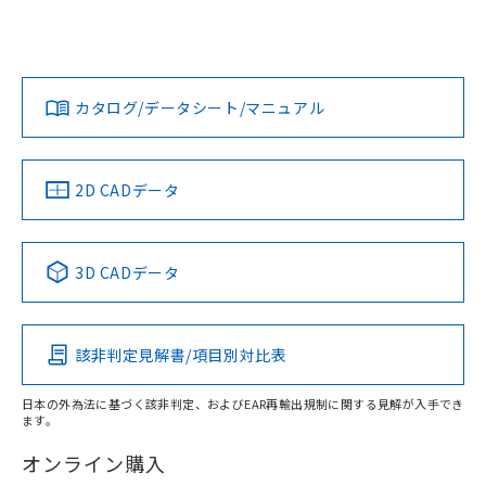
UL認証
CSA認証
CEマーキング
Yes
Yes
Yes
対応状況
対応予定月
※1
※2
ダウンロードデータをご利用いただく前に、以下を必ずお読
みください。
カタログ/データシート/マニュアル
対応済み
ソフトウェアの使用条件
LR型式承認
DNV型式承認
BV型式承認
KR型式承
（イギリス
（ノルウェー
（フランス
（韓国
船舶規格）
船舶規格）
船舶規格）
船舶規格
中国 RoHS
注意事項・凡例
2D CADデータ
Yes
No
No
No
中国 RoHS表
※1 ※2
3D CADデータ
この製品の規格認証/適合状況ページへ
Pb
Hg
Cd
Cr(VI)
その他の認証はこちらのページからご検索ください
該非判定見解書/項目別対比表
O
O
O
O
日本の外為法に基づく該非判定、およびEAR再輸出規制に関する見解が入手でき
ます。
"対応済み"や非含有の記載がされた商品であっても、流通
在庫等で未対応品が混在する可能性があります。
オンライン購入
非含有品が必要な際は、弊社営業部門もしくは販売店へお