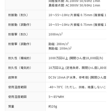
むを得ず変更することがあります。
同極接点間: AC1000V 50/60Hz 1min
為替および外国貿易法に定める商品
在庫状況および標準価格照会結果は、
い合わせください。
異極接点間: AC3000V 50/60Hz 1min
（以下｢規制貨物等」という）を輸出
記載している更新日時点での社内デー
*EU RoHS指令（10物質）：
または国外への提供する場合は、日本
記
タに基づき作成されるものであり、閲
説明
耐振動（耐久）
鉛(Pb) 1000ppm以下、 水銀(Hg) 1000ppm以下、 カド
10～55～10Hz 片振幅 0.75mm (複振幅 1.5
*中国RoHS10物質の基準値 (GB/T26572)：
国政府の輸出許可(または役務取引許
号
覧された時点での実際の在庫および標
ミウム(Cd) 100ppm以下、
Pb(鉛) :1000ppm、 Hg(水銀) : 1000ppm、 Cd(カドミウ
可)を取得するなどの必要な手続きを
六価クロム(Cr(Ⅵ)) 1000ppm以下、ポリ臭化ビフェニル
ム) : 100ppm、
準価格とは異なる場合があることをご
耐振動（誤動作）
10～55～10Hz 片振幅 0.75mm (複振幅 1.5
類(PBB) 1000ppm以下、ポリ臭化ジフェニルエーテル類
Cr(Ⅵ)(六価クロム) : 1000ppm、 PBBs(ポリ臭化ビフェ
とります。
了承ください。
(PBDE) 1000ppm以下、フタル酸ビス(2-エチルヘキシ
○
一定数以上の在庫あり
ニル類) : 1000ppm、 PBDEs(ポリ臭化ジフェニルエーテ
当社は規制貨物を破棄する場合は、完
ル) (DEHP)(別名：DOP) 1000ppm以下、フタル酸ブチ
正式な納期状況および標準価格はお客
2
耐衝撃（耐久）
ル類) : 1000ppm、
1000m/s
ルベンジル（BBP） 1000ppm以下、フタル酸ジブチル
全に破砕するなど、違法に輸出されな
DBP(フタル酸ジブチル) : 1000ppm、 DIBP(フタル酸ジ
様のお取引先、またはお客様担当のオ
（DBP） 1000ppm以下、フタル酸ジイソブチル
イソブチル) : 1000ppm、 BBP(フタル酸ブチルベンジ
△
一定数には満たないが在庫あり
いよう必要な手段を講じます。
2
耐衝撃（誤動作）
励磁: 200m/s
ムロン制御機器販売店・当社販売員に
(DIBP) 1000ppm以下
ル) : 1000ppm、
当社は貴社製品を、核兵器、ミサイ
2
但し、RoHS指令で産業用監視および制御機器に対する
無励磁: 100m/s
DEHP(フタル酸ビス(2-エチルヘキシル)) : 1000ppm
ご相談ください。
適用除外項目は除く。
ル、化学兵器、生物兵器またはその他
－
在庫なし(最新の在庫状況につ
オムロン制御機器販売店や当社販売拠
フタル酸エステル類の４物質については閾値を超える意
耐久性（機械的）
1000万回以上 (開閉ひん度18,000回/h)
武器並びにこれらの製造装置等に一切
いては、お客様のお取引先、ま
図的な使用がないことを確認しています。
点は「
販売ネットワーク
」をご確認
※2 環境保護使用期限
使用いたしません。
たはお客様担当のオムロン制御
ください。
耐久性（電気的）
10万回以上 (定格負荷、開閉ひん度1,800回/h
当社は、貴社製品を第三者に販売する
機器販売店・当社販売員にご確
在庫状況および標準価格結果を当社の
※2 対応予定月
「ｅ」：有害物質（10物質）のすべてが基
場合は、上記1、2および3の内容を当
認ください)
事前の承諾なく第三者に漏洩または開
故障率
DC5V 10mA (P水準、参考値) (開閉ひん度120
準値以下であることを示します。
該第三者に通知します。また当社は、
示しないようお願いします。
部品在庫の切り替え状況などにより、予定
「10」：通常の使用状況下において有害物
販売先および販売に係わる関係者が違
マイパーツ機能（部品リスト作成サー
空
受注生産機種、また在庫状況の
使用温度範囲
-40～70℃（ただし、氷結、結露しないこと
月が前後することがあります。
質が外部に漏えいし、環境に深刻な影響を
法に輸出するおそれがある場合は、取
ビス）をご利用いただくには、I-Web
白
情報を公開していない機種
及ぼさない年数を意味します。
り引きをいたしません。
メンバーズにご登録されている必要が
使用湿度範囲
5～85%RH
「－」：未確認です。当社販売部門へお問
あります。
い合わせください。
質量
約20g
お客様が当ウェブサイト上で当社にご
※3 非含有証明書ダウンロード