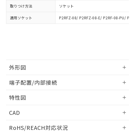
登録された部品リストについて、当社
取りつけ方法
ソケット
および当社の共同利用者が、当社の製
下記の非含有証明書をダウンロードするこ
品・サービスに関するお客様との取
適用ソケット
とができます。
P2RFZ-08/ P2RFZ-08-E/ P2RF-08-PU/ P2R
合意する
キャンセル
引・商談に必要な範囲で利用すること
をご了承ください。
EU RoHS指令（10物質）の非含有証明書
※当社の共同利用者とは、
"個人情報
51物質の非含有証明書（当社基準）
の共同利用に関して"
の「1.共同利
※本証明書は発行日時点で非含有を証明す
用者の範囲」に記載されている法人を
るもので、過去に遡って非含有を証明する
指します。
ものではありません。
また、RoHS指令のフタル酸エステル類４
外形図
物質の対応では、対応完了までの期間は出
荷製品に未対応品が混在することから備考
情報更新：2026/06/08
端子配置/内部接続
欄に対応日を記載しておりました。
既に当社にて対応品への在庫切替を完了
外形図
情報更新：2026/06/08
していることから、特段のことがない限
特性図
り、2022年1月12日より割愛しておりま
端子配置/内部接続
す。
情報更新：2026/06/08
CAD
開閉容量
ログイン/会員登録いただくと、CADデータをダウンロー
RoHS/REACH対応状況
ドすることができます。