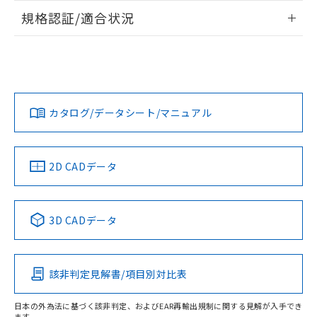
情報更新：2026/7/29
規格認証/適合状況
ログイン/会員登録
EU RoHS
注意事項・凡例
UL認証
CSA認証
CEマーキング
Yes
Yes
Yes
対応状況
対応予定月
※1
※2
ダウンロードデータをご利用いただく前に、以下を必ずお読
みください。
カタログ/データシート/マニュアル
対応済み
ソフトウェアの使用条件
LR型式承認
DNV型式承認
BV型式承認
KR型式承
（イギリス
（ノルウェー
（フランス
（韓国
船舶規格）
船舶規格）
船舶規格）
船舶規格
中国 RoHS
注意事項・凡例
2D CADデータ
Yes
No
No
No
中国 RoHS表
※1 ※2
3D CADデータ
この製品の規格認証/適合状況ページへ
Pb
Hg
Cd
Cr(VI)
その他の認証はこちらのページからご検索ください
該非判定見解書/項目別対比表
X
O
O
O
日本の外為法に基づく該非判定、およびEAR再輸出規制に関する見解が入手でき
ます。