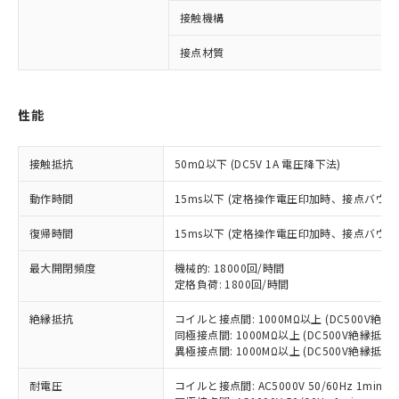
接触機構
接点材質
※1 対応状況
対応済み：EU RoHS指令（10物質）の
性能
非含有に対応した製品が提供可能な商品で
す。
対応予定：EU RoHS指令（10物質）の非含
接触抵抗
50mΩ以下 (DC5V 1A 電圧降下法)
ご利用条件
有に対応した製品に切り替える予定のある
商品です。
動作時間
15ms以下 (定格操作電圧印加時、接点バウン
対応予定なし：EU RoHS指令（10物質）の
以下の条件をお読みいただき、同意のうえ
非含有に非対応の商品で、対応品を出す予
復帰時間
15ms以下 (定格操作電圧印加時、接点バウン
ご利用ください。
定はありません。
最大開閉頻度
機械的: 18000回/時間
調査・確認中：EU RoHS指令（10物質）の
本サービスは、当社制御機器事業取扱
※1 中国RoHS○×表
定格負荷: 1800回/時間
非含有の対応状況を調査中または確認中の
商品の当社在庫状況および標準価格
商品です。
(税抜)を提供させていただくもので
絶縁抵抗
コイルと接点間: 1000MΩ以上 (DC500V絶
「○」：最大均質材料含有率が中国RoHSの
非該当品：ライセンス料など無形物で、有
す。
同極接点間: 1000MΩ以上 (DC500V絶縁抵抗
基準値以下であることを示します。
害物質有無と関係のない商品です。
異極接点間: 1000MΩ以上 (DC500V絶縁抵抗
当社制御機器事業取扱商品の中には、
「×」：最大均質材料含有率が中国RoHSの
仕入先様の事情により、非含有部品として
本サービスの対象外となる商品もある
基準値を超えていることを示します。
いたものが、含有品と判明した場合などや
当社は、これら貴社製品のうち、外国
耐電圧
コイルと接点間: AC5000V 50/60Hz 1min
ことをご了承ください。
「－」：未確認です。当社販売部門へお問