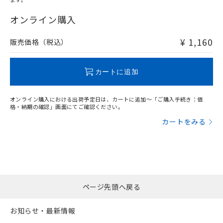
"対応済み"や非含有の記載がされた商品であっても、流通
在庫等で未対応品が混在する可能性があります。
オンライン購入
非含有品が必要な際は、弊社営業部門もしくは販売店へお
問い合わせください。
¥ 1,160
販売価格（税込）
この製品のRoHS/REACH対応状況ページへ
カートに追加
オンライン購入における出荷予定日は、カートに追加～「ご購入手続き：価
格・納期の確認」画面にてご確認ください。
カートをみる
ページ先頭へ戻る
お知らせ・最新情報