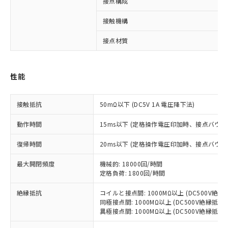
接点構成
接触機構
※1 対応状況
接点材質
対応済み：EU RoHS指令（10物質）の
非含有に対応した製品が提供可能な商品で
性能
す。
対応予定：EU RoHS指令（10物質）の非含
ご利用条件
接触抵抗
50mΩ以下 (DC5V 1A 電圧降下法)
有に対応した製品に切り替える予定のある
商品です。
動作時間
15ms以下 (定格操作電圧印加時、接点バウン
対応予定なし：EU RoHS指令（10物質）の
以下の条件をお読みいただき、同意のうえ
非含有に非対応の商品で、対応品を出す予
復帰時間
20ms以下 (定格操作電圧印加時、接点バウン
ご利用ください。
定はありません。
調査・確認中：EU RoHS指令（10物質）の
最大開閉頻度
機械的: 18000回/時間
本サービスは、当社制御機器事業取扱
※1 中国RoHS○×表
非含有の対応状況を調査中または確認中の
定格負荷: 1800回/時間
商品の当社在庫状況および標準価格
商品です。
(税抜)を提供させていただくもので
「○」：最大均質材料含有率が中国RoHSの
非該当品：ライセンス料など無形物で、有
絶縁抵抗
コイルと接点間: 1000MΩ以上 (DC500V絶
す。
基準値以下であることを示します。
害物質有無と関係のない商品です。
同極接点間: 1000MΩ以上 (DC500V絶縁抵抗
当社制御機器事業取扱商品の中には、
「×」：最大均質材料含有率が中国RoHSの
異極接点間: 1000MΩ以上 (DC500V絶縁抵抗
仕入先様の事情により、非含有部品として
本サービスの対象外となる商品もある
基準値を超えていることを示します。
いたものが、含有品と判明した場合などや
当社は、これら貴社製品のうち、外国