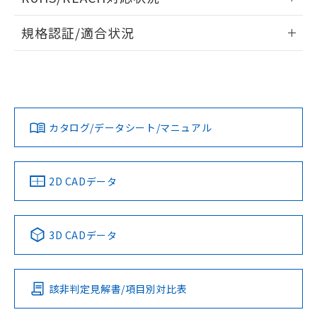
ドすることができます。
情報更新：2026/7/29
規格認証/適合状況
ログイン/会員登録
EU RoHS
注意事項・凡例
UL認証
CSA認証
CEマーキング
Yes
Yes
Yes
対応状況
対応予定月
※1
※2
ダウンロードデータをご利用いただく前に、以下を必ずお読
みください。
カタログ/データシート/マニュアル
対応済み
ソフトウェアの使用条件
LR型式承認
DNV型式承認
BV型式承認
KR型式承
（イギリス
（ノルウェー
（フランス
（韓国
船舶規格）
船舶規格）
船舶規格）
船舶規格
中国 RoHS
注意事項・凡例
2D CADデータ
Yes
No
No
No
中国 RoHS表
※1 ※2
3D CADデータ
この製品の規格認証/適合状況ページへ
Pb
Hg
Cd
Cr(VI)
その他の認証はこちらのページからご検索ください
該非判定見解書/項目別対比表
X
O
O
O