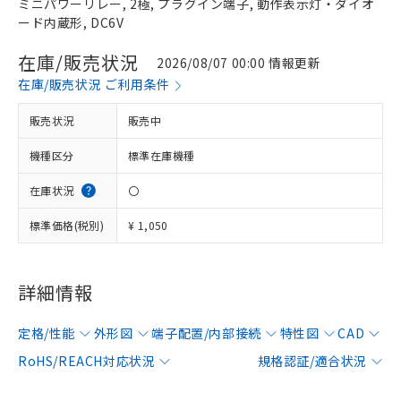
ミニパワーリレー, 2極, プラグイン端子, 動作表示灯・ダイオ
ード内蔵形, DC6V
在庫/販売状況
2026/08/07 00:00 情報更新
在庫/販売状況 ご利用条件
販売状況
販売中
機種区分
標準在庫機種
在庫状況
〇
標準価格(税別)
¥ 1,050
詳細情報
定格/性能
外形図
端子配置/内部接続
特性図
CAD
RoHS/REACH対応状況
規格認証/適合状況