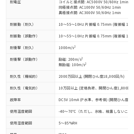
ことをご了承ください。
耐電圧
コイルと接点間: AC5000V 50/60Hz 1min
「－」：未確認です。当社販売部門へお問
むを得ず変更することがあります。
為替および外国貿易法に定める商品
在庫状況および標準価格照会結果は、
同極接点間: AC1000V 50/60Hz 1min
い合わせください。
（以下｢規制貨物等」という）を輸出
異極接点間: AC3000V 50/60Hz 1min
記載している更新日時点での社内デー
*EU RoHS指令（10物質）：
または国外への提供する場合は、日本
記
タに基づき作成されるものであり、閲
説明
鉛(Pb) 1000ppm以下、 水銀(Hg) 1000ppm以下、 カド
*中国RoHS10物質の基準値 (GB/T26572)：
国政府の輸出許可(または役務取引許
耐振動（耐久）
10～55～10Hz 片振幅 0.75mm (複振幅 1.5
号
覧された時点での実際の在庫および標
ミウム(Cd) 100ppm以下、
Pb(鉛) :1000ppm、 Hg(水銀) : 1000ppm、 Cd(カドミウ
可)を取得するなどの必要な手続きを
六価クロム(Cr(Ⅵ)) 1000ppm以下、ポリ臭化ビフェニル
ム) : 100ppm、
準価格とは異なる場合があることをご
類(PBB) 1000ppm以下、ポリ臭化ジフェニルエーテル類
Cr(Ⅵ)(六価クロム) : 1000ppm、 PBBs(ポリ臭化ビフェ
耐振動（誤動作）
10～55～10Hz 片振幅 0.75mm (複振幅 1.5
とります。
了承ください。
(PBDE) 1000ppm以下、フタル酸ビス(2-エチルヘキシ
○
一定数以上の在庫あり
ニル類) : 1000ppm、 PBDEs(ポリ臭化ジフェニルエーテ
当社は規制貨物を破棄する場合は、完
ル) (DEHP)(別名：DOP) 1000ppm以下、フタル酸ブチ
正式な納期状況および標準価格はお客
ル類) : 1000ppm、
2
耐衝撃（耐久）
1000m/s
ルベンジル（BBP） 1000ppm以下、フタル酸ジブチル
全に破砕するなど、違法に輸出されな
DBP(フタル酸ジブチル) : 1000ppm、 DIBP(フタル酸ジ
様のお取引先、またはお客様担当のオ
（DBP） 1000ppm以下、フタル酸ジイソブチル
イソブチル) : 1000ppm、 BBP(フタル酸ブチルベンジ
△
一定数には満たないが在庫あり
いよう必要な手段を講じます。
ムロン制御機器販売店・当社販売員に
(DIBP) 1000ppm以下
ル) : 1000ppm、
2
耐衝撃（誤動作）
励磁: 200m/s
当社は貴社製品を、核兵器、ミサイ
但し、RoHS指令で産業用監視および制御機器に対する
DEHP(フタル酸ビス(2-エチルヘキシル)) : 1000ppm
ご相談ください。
2
無励磁: 100m/s
適用除外項目は除く。
ル、化学兵器、生物兵器またはその他
－
在庫なし(最新の在庫状況につ
オムロン制御機器販売店や当社販売拠
フタル酸エステル類の４物質については閾値を超える意
武器並びにこれらの製造装置等に一切
いては、お客様のお取引先、ま
図的な使用がないことを確認しています。
点は「
販売ネットワーク
」をご確認
耐久性（機械的）
2000万回以上 (開閉ひん度18,000回/h)
※2 環境保護使用期限
使用いたしません。
たはお客様担当のオムロン制御
ください。
当社は、貴社製品を第三者に販売する
機器販売店・当社販売員にご確
耐久性（電気的）
10万回以上 (定格負荷、開閉ひん度1,800回/h
在庫状況および標準価格結果を当社の
※2 対応予定月
「ｅ」：有害物質（10物質）のすべてが基
場合は、上記1、2および3の内容を当
認ください)
事前の承諾なく第三者に漏洩または開
準値以下であることを示します。
該第三者に通知します。また当社は、
故障率
DC5V 10mA (P水準、参考値) (開閉ひん度120
示しないようお願いします。
部品在庫の切り替え状況などにより、予定
「10」：通常の使用状況下において有害物
販売先および販売に係わる関係者が違
マイパーツ機能（部品リスト作成サー
空
受注生産機種、また在庫状況の
月が前後することがあります。
質が外部に漏えいし、環境に深刻な影響を
使用温度範囲
-40～70℃（ただし、氷結、結露しないこと
法に輸出するおそれがある場合は、取
ビス）をご利用いただくには、I-Web
白
情報を公開していない機種
及ぼさない年数を意味します。
り引きをいたしません。
メンバーズにご登録されている必要が
使用湿度範囲
5～85%RH
「－」：未確認です。当社販売部門へお問
あります。
い合わせください。
お客様が当ウェブサイト上で当社にご