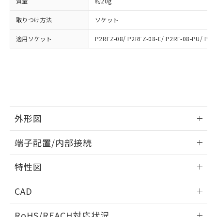
質量
約20g
※3 非含有証明書ダウンロード
登録された部品リストについて、当社
および当社の共同利用者が、当社の製
取りつけ方法
ソケット
下記の非含有証明書をダウンロードするこ
品・サービスに関するお客様との取
とができます。
合意する
キャンセル
引・商談に必要な範囲で利用すること
適用ソケット
P2RFZ-08/ P2RFZ-08-E/ P2RF-08-PU/ P2R
をご了承ください。
EU RoHS指令（10物質）の非含有証明書
※当社の共同利用者とは、
"個人情報
51物質の非含有証明書（当社基準）
の共同利用に関して"
の「1.共同利
※本証明書は発行日時点で非含有を証明す
用者の範囲」に記載されている法人を
るもので、過去に遡って非含有を証明する
指します。
ものではありません。
また、RoHS指令のフタル酸エステル類４
物質の対応では、対応完了までの期間は出
外形図
荷製品に未対応品が混在することから備考
情報更新：2026/06/08
欄に対応日を記載しておりました。
端子配置/内部接続
既に当社にて対応品への在庫切替を完了
していることから、特段のことがない限
外形図
情報更新：2026/06/08
特性図
り、2022年1月12日より割愛しておりま
す。
端子配置/内部接続
情報更新：2026/06/08
CAD
開閉容量
ログイン/会員登録いただくと、CADデータをダウンロー
RoHS/REACH対応状況