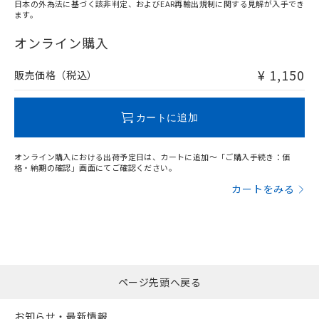
日本の外為法に基づく該非判定、およびEAR再輸出規制に関する見解が入手でき
ます。
"対応済み"や非含有の記載がされた商品であっても、流通
在庫等で未対応品が混在する可能性があります。
オンライン購入
非含有品が必要な際は、弊社営業部門もしくは販売店へお
問い合わせください。
¥ 1,150
販売価格（税込）
この製品のRoHS/REACH対応状況ページへ
カートに追加
オンライン購入における出荷予定日は、カートに追加～「ご購入手続き：価
格・納期の確認」画面にてご確認ください。
カートをみる
ページ先頭へ戻る
お知らせ・最新情報