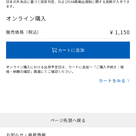
日本の外為法に基づく該非判定、およびEAR再輸出規制に関する見解が入手でき
ます。
"対応済み"や非含有の記載がされた商品であっても、流通
在庫等で未対応品が混在する可能性があります。
オンライン購入
非含有品が必要な際は、弊社営業部門もしくは販売店へお
問い合わせください。
¥ 1,150
販売価格（税込）
この製品のRoHS/REACH対応状況ページへ
カートに追加
オンライン購入における出荷予定日は、カートに追加～「ご購入手続き：価
格・納期の確認」画面にてご確認ください。
カートをみる
ページ先頭へ戻る
お知らせ・最新情報