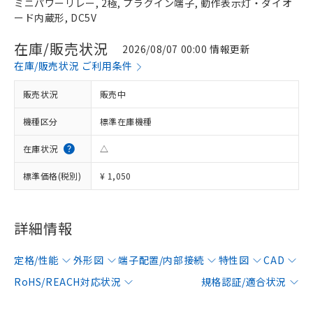
ミニパワーリレー, 2極, プラグイン端子, 動作表示灯・ダイオ
ード内蔵形, DC5V
在庫/販売状況
2026/08/07 00:00 情報更新
在庫/販売状況 ご利用条件
販売状況
販売中
機種区分
標準在庫機種
在庫状況
△
標準価格(税別)
¥ 1,050
詳細情報
定格/性能
外形図
端子配置/内部接続
特性図
CAD
RoHS/REACH対応状況
規格認証/適合状況