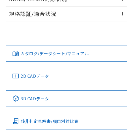
ドすることができます。
情報更新：2026/7/29
規格認証/適合状況
ログイン/会員登録
EU RoHS
注意事項・凡例
UL認証
CSA認証
CEマーキング
Yes
Yes
Yes
対応状況
対応予定月
※1
※2
ダウンロードデータをご利用いただく前に、以下を必ずお読
みください。
カタログ/データシート/マニュアル
対応済み
ソフトウェアの使用条件
LR型式承認
DNV型式承認
BV型式承認
KR型式承
（イギリス
（ノルウェー
（フランス
（韓国
船舶規格）
船舶規格）
船舶規格）
船舶規格
中国 RoHS
注意事項・凡例
2D CADデータ
Yes
No
No
No
中国 RoHS表
※1 ※2
3D CADデータ
この製品の規格認証/適合状況ページへ
Pb
Hg
Cd
Cr(VI)
その他の認証はこちらのページからご検索ください
該非判定見解書/項目別対比表
X
O
O
O