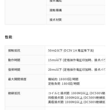
接点構成
接触機構
※1 対応状況
接点材質
対応済み：EU RoHS指令（10物質）の
非含有に対応した製品が提供可能な商品で
性能
す。
対応予定：EU RoHS指令（10物質）の非含
ご利用条件
接触抵抗
50mΩ以下 (DC5V 1A 電圧降下法)
有に対応した製品に切り替える予定のある
商品です。
動作時間
15ms以下 (定格操作電圧印加時、接点バウン
対応予定なし：EU RoHS指令（10物質）の
以下の条件をお読みいただき、同意のうえ
非含有に非対応の商品で、対応品を出す予
復帰時間
20ms以下 (定格操作電圧印加時、接点バウン
ご利用ください。
定はありません。
調査・確認中：EU RoHS指令（10物質）の
最大開閉頻度
機械的: 18000回/時間
本サービスは、当社制御機器事業取扱
※1 中国RoHS○×表
非含有の対応状況を調査中または確認中の
定格負荷: 1800回/時間
商品の当社在庫状況および標準価格
商品です。
(税抜)を提供させていただくもので
「○」：最大均質材料含有率が中国RoHSの
非該当品：ライセンス料など無形物で、有
絶縁抵抗
コイルと接点間: 1000MΩ以上 (DC500V絶
す。
基準値以下であることを示します。
害物質有無と関係のない商品です。
同極接点間: 1000MΩ以上 (DC500V絶縁抵抗
当社制御機器事業取扱商品の中には、
「×」：最大均質材料含有率が中国RoHSの
異極接点間: 1000MΩ以上 (DC500V絶縁抵抗
仕入先様の事情により、非含有部品として
本サービスの対象外となる商品もある
基準値を超えていることを示します。
いたものが、含有品と判明した場合などや
当社は、これら貴社製品のうち、外国