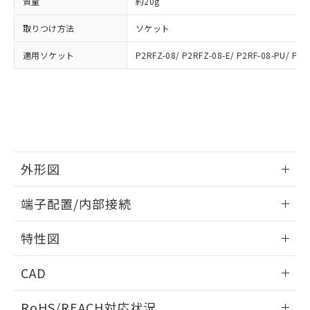
質量
約20g
※3 非含有証明書ダウンロード
登録された部品リストについて、当社
および当社の共同利用者が、当社の製
取りつけ方法
ソケット
下記の非含有証明書をダウンロードするこ
品・サービスに関するお客様との取
とができます。
合意する
キャンセル
引・商談に必要な範囲で利用すること
適用ソケット
P2RFZ-08/ P2RFZ-08-E/ P2RF-08-PU/ P2R
をご了承ください。
EU RoHS指令（10物質）の非含有証明書
※当社の共同利用者とは、
"個人情報
51物質の非含有証明書（当社基準）
の共同利用に関して"
の「1.共同利
※本証明書は発行日時点で非含有を証明す
用者の範囲」に記載されている法人を
るもので、過去に遡って非含有を証明する
指します。
ものではありません。
また、RoHS指令のフタル酸エステル類４
物質の対応では、対応完了までの期間は出
外形図
荷製品に未対応品が混在することから備考
情報更新：2026/06/08
欄に対応日を記載しておりました。
端子配置/内部接続
既に当社にて対応品への在庫切替を完了
していることから、特段のことがない限
外形図
情報更新：2026/06/08
特性図
り、2022年1月12日より割愛しておりま
す。
端子配置/内部接続
情報更新：2026/06/08
CAD
開閉容量
ログイン/会員登録いただくと、CADデータをダウンロー
RoHS/REACH対応状況