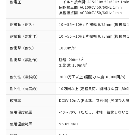
ことをご了承ください。
耐電圧
コイルと接点間: AC5000V 50/60Hz 1min
「－」：未確認です。当社販売部門へお問
むを得ず変更することがあります。
為替および外国貿易法に定める商品
在庫状況および標準価格照会結果は、
同極接点間: AC1000V 50/60Hz 1min
い合わせください。
（以下｢規制貨物等」という）を輸出
異極接点間: AC3000V 50/60Hz 1min
記載している更新日時点での社内デー
*EU RoHS指令（10物質）：
または国外への提供する場合は、日本
記
タに基づき作成されるものであり、閲
説明
鉛(Pb) 1000ppm以下、 水銀(Hg) 1000ppm以下、 カド
*中国RoHS10物質の基準値 (GB/T26572)：
国政府の輸出許可(または役務取引許
耐振動（耐久）
10～55～10Hz 片振幅 0.75mm (複振幅 1.5
号
覧された時点での実際の在庫および標
ミウム(Cd) 100ppm以下、
Pb(鉛) :1000ppm、 Hg(水銀) : 1000ppm、 Cd(カドミウ
可)を取得するなどの必要な手続きを
六価クロム(Cr(Ⅵ)) 1000ppm以下、ポリ臭化ビフェニル
ム) : 100ppm、
準価格とは異なる場合があることをご
類(PBB) 1000ppm以下、ポリ臭化ジフェニルエーテル類
Cr(Ⅵ)(六価クロム) : 1000ppm、 PBBs(ポリ臭化ビフェ
耐振動（誤動作）
10～55～10Hz 片振幅 0.75mm (複振幅 1.5
とります。
了承ください。
(PBDE) 1000ppm以下、フタル酸ビス(2-エチルヘキシ
○
一定数以上の在庫あり
ニル類) : 1000ppm、 PBDEs(ポリ臭化ジフェニルエーテ
当社は規制貨物を破棄する場合は、完
ル) (DEHP)(別名：DOP) 1000ppm以下、フタル酸ブチ
正式な納期状況および標準価格はお客
ル類) : 1000ppm、
2
耐衝撃（耐久）
1000m/s
ルベンジル（BBP） 1000ppm以下、フタル酸ジブチル
全に破砕するなど、違法に輸出されな
DBP(フタル酸ジブチル) : 1000ppm、 DIBP(フタル酸ジ
様のお取引先、またはお客様担当のオ
（DBP） 1000ppm以下、フタル酸ジイソブチル
イソブチル) : 1000ppm、 BBP(フタル酸ブチルベンジ
△
一定数には満たないが在庫あり
いよう必要な手段を講じます。
ムロン制御機器販売店・当社販売員に
(DIBP) 1000ppm以下
ル) : 1000ppm、
2
耐衝撃（誤動作）
励磁: 200m/s
当社は貴社製品を、核兵器、ミサイ
但し、RoHS指令で産業用監視および制御機器に対する
DEHP(フタル酸ビス(2-エチルヘキシル)) : 1000ppm
ご相談ください。
2
無励磁: 100m/s
適用除外項目は除く。
ル、化学兵器、生物兵器またはその他
－
在庫なし(最新の在庫状況につ
オムロン制御機器販売店や当社販売拠
フタル酸エステル類の４物質については閾値を超える意
武器並びにこれらの製造装置等に一切
いては、お客様のお取引先、ま
図的な使用がないことを確認しています。
点は「
販売ネットワーク
」をご確認
耐久性（機械的）
2000万回以上 (開閉ひん度18,000回/h)
※2 環境保護使用期限
使用いたしません。
たはお客様担当のオムロン制御
ください。
当社は、貴社製品を第三者に販売する
機器販売店・当社販売員にご確
耐久性（電気的）
10万回以上 (定格負荷、開閉ひん度1,800回/h
在庫状況および標準価格結果を当社の
※2 対応予定月
「ｅ」：有害物質（10物質）のすべてが基
場合は、上記1、2および3の内容を当
認ください)
事前の承諾なく第三者に漏洩または開
準値以下であることを示します。
該第三者に通知します。また当社は、
故障率
DC5V 10mA (P水準、参考値) (開閉ひん度120
示しないようお願いします。
部品在庫の切り替え状況などにより、予定
「10」：通常の使用状況下において有害物
販売先および販売に係わる関係者が違
マイパーツ機能（部品リスト作成サー
空
受注生産機種、また在庫状況の
月が前後することがあります。
質が外部に漏えいし、環境に深刻な影響を
使用温度範囲
-40～70℃（ただし、氷結、結露しないこと
法に輸出するおそれがある場合は、取
ビス）をご利用いただくには、I-Web
白
情報を公開していない機種
及ぼさない年数を意味します。
り引きをいたしません。
メンバーズにご登録されている必要が
使用湿度範囲
5～85%RH
「－」：未確認です。当社販売部門へお問
あります。
い合わせください。
お客様が当ウェブサイト上で当社にご