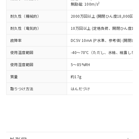
たはお客様担当のオムロン制御
ください。
2
無励磁: 100m/s
当社は、貴社製品を第三者に販売する
機器販売店・当社販売員にご確
在庫状況および標準価格結果を当社の
※2 対応予定月
「ｅ」：有害物質（10物質）のすべてが基
場合は、上記1、2および3の内容を当
認ください)
事前の承諾なく第三者に漏洩または開
耐久性（機械的）
2000万回以上 (開閉ひん度18,000回/h)
準値以下であることを示します。
該第三者に通知します。また当社は、
示しないようお願いします。
部品在庫の切り替え状況などにより、予定
「10」：通常の使用状況下において有害物
販売先および販売に係わる関係者が違
マイパーツ機能（部品リスト作成サー
空
受注生産機種、また在庫状況の
耐久性（電気的）
10万回以上 (定格負荷、開閉ひん度1,80
月が前後することがあります。
質が外部に漏えいし、環境に深刻な影響を
法に輸出するおそれがある場合は、取
ビス）をご利用いただくには、I-Web
白
情報を公開していない機種
及ぼさない年数を意味します。
り引きをいたしません。
メンバーズにご登録されている必要が
故障率
DC5V 10mA (P水準、参考値) (開閉ひん
「－」：未確認です。当社販売部門へお問
あります。
い合わせください。
使用温度範囲
-40～70℃（ただし、氷結、結露しな
お客様が当ウェブサイト上で当社にご
※3 非含有証明書ダウンロード
登録された部品リストについて、当社
使用湿度範囲
5～85%RH
および当社の共同利用者が、当社の製
下記の非含有証明書をダウンロードするこ
品・サービスに関するお客様との取
質量
約17g
とができます。
合意する
キャンセル
引・商談に必要な範囲で利用すること
をご了承ください。
取りつけ方法
はんだづけ
EU RoHS指令（10物質）の非含有証明書
※当社の共同利用者とは、
"個人情報
51物質の非含有証明書（当社基準）
の共同利用に関して"
の「1.共同利
※本証明書は発行日時点で非含有を証明す
用者の範囲」に記載されている法人を
るもので、過去に遡って非含有を証明する
指します。
ものではありません。
また、RoHS指令のフタル酸エステル類４
物質の対応では、対応完了までの期間は出
荷製品に未対応品が混在することから備考