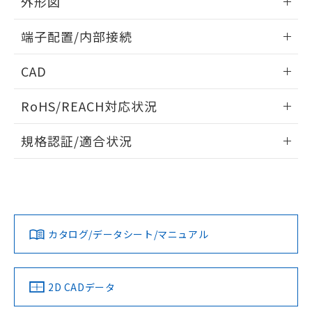
外形図
欄に対応日を記載しておりました。
既に当社にて対応品への在庫切替を完了
情報更新：2024/07/25
端子配置/内部接続
していることから、特段のことがない限
り、2022年1月12日より割愛しておりま
外形図
情報更新：2024/07/25
す。
CAD
端子配置/内部接続
ログイン/会員登録いただくと、CADデータをダウンロー
RoHS/REACH対応状況
ドすることができます。
情報更新：2026/7/29
規格認証/適合状況
ログイン/会員登録
G2R-2-H DC5のRoHS対応状況については、営業部門もしく
G2R-2-H DC5についての規格認証/適合状況については、「カ
は販売店にお問い合わせください。
スタマーサポートセンタ お客様相談室」または貴社担当オム
ロン営業員または販売店にお問い合わせください。
この製品のRoHS/REACH対応状況ページへ
ダウンロードデータをご利用いただく前に、以下を必ずお読
みください。
お問い合わせ
カタログ/データシート/マニュアル
取りつけ穴加工図
ソフトウェアの使用条件
2D CADデータ