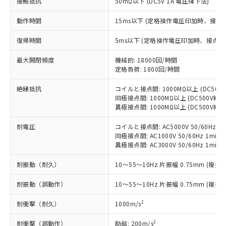
非含有に非対応の商品で、対応品を出す予
接触抵抗
50mΩ以下 (DC5V 1A 電圧降下法)
ご利用ください。
定はありません。
動作時間
15ms以下 (定格操作電圧印加時、接点
調査・確認中：EU RoHS指令（10物質）の
本サービスは、当社制御機器事業取扱
※1 中国RoHS○×表
非含有の対応状況を調査中または確認中の
商品の当社在庫状況および標準価格
復帰時間
5ms以下 (定格操作電圧印加時、接点バ
商品です。
(税抜)を提供させていただくもので
「○」：最大均質材料含有率が中国RoHSの
非該当品：ライセンス料など無形物で、有
す。
最大開閉頻度
機械的: 18000回/時間
基準値以下であることを示します。
害物質有無と関係のない商品です。
当社制御機器事業取扱商品の中には、
定格負荷: 1800回/時間
「×」：最大均質材料含有率が中国RoHSの
仕入先様の事情により、非含有部品として
本サービスの対象外となる商品もある
基準値を超えていることを示します。
いたものが、含有品と判明した場合などや
当社は、これら貴社製品のうち、外国
絶縁抵抗
コイルと接点間: 1000MΩ以上 (DC50
ことをご了承ください。
「－」：未確認です。当社販売部門へお問
むを得ず変更することがあります。
為替および外国貿易法に定める商品
同極接点間: 1000MΩ以上 (DC500V
在庫状況および標準価格照会結果は、
い合わせください。
異極接点間: 1000MΩ以上 (DC500V
（以下｢規制貨物等」という）を輸出
記載している更新日時点での社内デー
*EU RoHS指令（10物質）：
または国外への提供する場合は、日本
記
タに基づき作成されるものであり、閲
説明
鉛(Pb) 1000ppm以下、 水銀(Hg) 1000ppm以下、 カド
耐電圧
コイルと接点間: AC5000V 50/60Hz 1m
*中国RoHS10物質の基準値 (GB/T26572)：
国政府の輸出許可(または役務取引許
号
覧された時点での実際の在庫および標
ミウム(Cd) 100ppm以下、
Pb(鉛) :1000ppm、 Hg(水銀) : 1000ppm、 Cd(カドミウ
同極接点間: AC1000V 50/60Hz 1min
可)を取得するなどの必要な手続きを
六価クロム(Cr(Ⅵ)) 1000ppm以下、ポリ臭化ビフェニル
ム) : 100ppm、
準価格とは異なる場合があることをご
異極接点間: AC3000V 50/60Hz 1min
類(PBB) 1000ppm以下、ポリ臭化ジフェニルエーテル類
Cr(Ⅵ)(六価クロム) : 1000ppm、 PBBs(ポリ臭化ビフェ
とります。
了承ください。
(PBDE) 1000ppm以下、フタル酸ビス(2-エチルヘキシ
○
一定数以上の在庫あり
ニル類) : 1000ppm、 PBDEs(ポリ臭化ジフェニルエーテ
当社は規制貨物を破棄する場合は、完
ル) (DEHP)(別名：DOP) 1000ppm以下、フタル酸ブチ
正式な納期状況および標準価格はお客
耐振動（耐久）
10～55～10Hz 片振幅 0.75mm (複振幅
ル類) : 1000ppm、
ルベンジル（BBP） 1000ppm以下、フタル酸ジブチル
全に破砕するなど、違法に輸出されな
DBP(フタル酸ジブチル) : 1000ppm、 DIBP(フタル酸ジ
様のお取引先、またはお客様担当のオ
（DBP） 1000ppm以下、フタル酸ジイソブチル
イソブチル) : 1000ppm、 BBP(フタル酸ブチルベンジ
△
一定数には満たないが在庫あり
いよう必要な手段を講じます。
耐振動（誤動作）
10～55～10Hz 片振幅 0.75mm (複振幅
ムロン制御機器販売店・当社販売員に
(DIBP) 1000ppm以下
ル) : 1000ppm、
当社は貴社製品を、核兵器、ミサイ
但し、RoHS指令で産業用監視および制御機器に対する
DEHP(フタル酸ビス(2-エチルヘキシル)) : 1000ppm
ご相談ください。
適用除外項目は除く。
2
ル、化学兵器、生物兵器またはその他
耐衝撃（耐久）
1000m/s
－
在庫なし(最新の在庫状況につ
オムロン制御機器販売店や当社販売拠
フタル酸エステル類の４物質については閾値を超える意
武器並びにこれらの製造装置等に一切
いては、お客様のお取引先、ま
図的な使用がないことを確認しています。
点は「
販売ネットワーク
」をご確認
※2 環境保護使用期限
2
耐衝撃（誤動作）
励磁: 200m/s
使用いたしません。