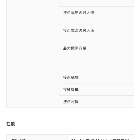
接点電圧の最大値
接点電流の最大値
最大開閉容量
接点構成
※1 対応状況
接触機構
対応済み：EU RoHS指令（10物質）の
非含有に対応した製品が提供可能な商品で
接点材質
す。
対応予定：EU RoHS指令（10物質）の非含
ご利用条件
有に対応した製品に切り替える予定のある
性能
商品です。
対応予定なし：EU RoHS指令（10物質）の
以下の条件をお読みいただき、同意のうえ