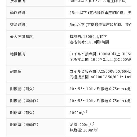
接触抵抗
30mΩ以下 (DC5V 1A 電圧降下法)
定はありません。
調査・確認中：EU RoHS指令（10物質）の
本サービスは、当社制御機器事業取扱
動作時間
15ms以下 (定格操作電圧印加時、接点
※1 中国RoHS○×表
非含有の対応状況を調査中または確認中の
商品の当社在庫状況および標準価格
商品です。
(税抜)を提供させていただくもので
復帰時間
5ms以下 (定格操作電圧印加時、接点バ
「○」：最大均質材料含有率が中国RoHSの
非該当品：ライセンス料など無形物で、有
す。
基準値以下であることを示します。
害物質有無と関係のない商品です。
当社制御機器事業取扱商品の中には、
最大開閉頻度
機械的: 18000回/時間
「×」：最大均質材料含有率が中国RoHSの
仕入先様の事情により、非含有部品として
定格負荷: 1800回/時間
本サービスの対象外となる商品もある
基準値を超えていることを示します。
いたものが、含有品と判明した場合などや
当社は、これら貴社製品のうち、外国
ことをご了承ください。
「－」：未確認です。当社販売部門へお問
むを得ず変更することがあります。
為替および外国貿易法に定める商品
絶縁抵抗
コイルと接点間: 1000MΩ以上 (DC50
在庫状況および標準価格照会結果は、
い合わせください。
同極接点間: 1000MΩ以上 (DC500V
（以下｢規制貨物等」という）を輸出
記載している更新日時点での社内デー
*EU RoHS指令（10物質）：
または国外への提供する場合は、日本
記
タに基づき作成されるものであり、閲
説明
鉛(Pb) 1000ppm以下、 水銀(Hg) 1000ppm以下、 カド
耐電圧
コイルと接点間: AC5000V 50/60Hz 1m
*中国RoHS10物質の基準値 (GB/T26572)：
国政府の輸出許可(または役務取引許
号
覧された時点での実際の在庫および標
ミウム(Cd) 100ppm以下、
Pb(鉛) :1000ppm、 Hg(水銀) : 1000ppm、 Cd(カドミウ
同極接点間: AC1000V 50/60Hz 1min
可)を取得するなどの必要な手続きを
六価クロム(Cr(Ⅵ)) 1000ppm以下、ポリ臭化ビフェニル
ム) : 100ppm、
準価格とは異なる場合があることをご
類(PBB) 1000ppm以下、ポリ臭化ジフェニルエーテル類
Cr(Ⅵ)(六価クロム) : 1000ppm、 PBBs(ポリ臭化ビフェ
とります。
了承ください。
耐振動（耐久）
10～55～10Hz 片振幅 0.75mm (複振幅
(PBDE) 1000ppm以下、フタル酸ビス(2-エチルヘキシ
○
一定数以上の在庫あり
ニル類) : 1000ppm、 PBDEs(ポリ臭化ジフェニルエーテ
当社は規制貨物を破棄する場合は、完
ル) (DEHP)(別名：DOP) 1000ppm以下、フタル酸ブチ
正式な納期状況および標準価格はお客
ル類) : 1000ppm、
ルベンジル（BBP） 1000ppm以下、フタル酸ジブチル
全に破砕するなど、違法に輸出されな
DBP(フタル酸ジブチル) : 1000ppm、 DIBP(フタル酸ジ
様のお取引先、またはお客様担当のオ
耐振動（誤動作）
10～55～10Hz 片振幅 0.75mm (複振幅
（DBP） 1000ppm以下、フタル酸ジイソブチル
イソブチル) : 1000ppm、 BBP(フタル酸ブチルベンジ
△
一定数には満たないが在庫あり
いよう必要な手段を講じます。
ムロン制御機器販売店・当社販売員に
(DIBP) 1000ppm以下
ル) : 1000ppm、
当社は貴社製品を、核兵器、ミサイ
但し、RoHS指令で産業用監視および制御機器に対する
2
耐衝撃（耐久）
1000m/s
DEHP(フタル酸ビス(2-エチルヘキシル)) : 1000ppm
ご相談ください。
適用除外項目は除く。
ル、化学兵器、生物兵器またはその他
－
在庫なし(最新の在庫状況につ
オムロン制御機器販売店や当社販売拠
フタル酸エステル類の４物質については閾値を超える意
2
武器並びにこれらの製造装置等に一切
耐衝撃（誤動作）
励磁: 200m/s
いては、お客様のお取引先、ま
図的な使用がないことを確認しています。
点は「
販売ネットワーク
」をご確認
※2 環境保護使用期限
2
無励磁: 100m/s
使用いたしません。
たはお客様担当のオムロン制御
ください。