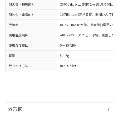
当社は、貴社製品を第三者に販売する
機器販売店・当社販売員にご確
在庫状況および標準価格結果を当社の
耐久性（機械的）
2000万回以上 (開閉ひん度18,000回/h)
※2 対応予定月
「ｅ」：有害物質（10物質）のすべてが基
場合は、上記1、2および3の内容を当
認ください)
事前の承諾なく第三者に漏洩または開
準値以下であることを示します。
該第三者に通知します。また当社は、
示しないようお願いします。
耐久性（電気的）
10万回以上 (定格負荷、開閉ひん度1,80
部品在庫の切り替え状況などにより、予定
「10」：通常の使用状況下において有害物
販売先および販売に係わる関係者が違
マイパーツ機能（部品リスト作成サー
空
受注生産機種、また在庫状況の
月が前後することがあります。
質が外部に漏えいし、環境に深刻な影響を
法に輸出するおそれがある場合は、取
ビス）をご利用いただくには、I-Web
白
情報を公開していない機種
故障率
DC5V 1mA (P水準、参考値) (開閉ひん度
及ぼさない年数を意味します。
り引きをいたしません。
メンバーズにご登録されている必要が
「－」：未確認です。当社販売部門へお問
あります。
使用温度範囲
-40～70℃（ただし、氷結、結露しな
い合わせください。
お客様が当ウェブサイト上で当社にご
※3 非含有証明書ダウンロード
使用湿度範囲
5～85%RH
登録された部品リストについて、当社
および当社の共同利用者が、当社の製
下記の非含有証明書をダウンロードするこ
質量
約17g
品・サービスに関するお客様との取
とができます。
合意する
キャンセル
引・商談に必要な範囲で利用すること
取りつけ方法
はんだづけ
をご了承ください。
EU RoHS指令（10物質）の非含有証明書
※当社の共同利用者とは、
"個人情報
51物質の非含有証明書（当社基準）
の共同利用に関して"
の「1.共同利
※本証明書は発行日時点で非含有を証明す
用者の範囲」に記載されている法人を
るもので、過去に遡って非含有を証明する
指します。
ものではありません。
また、RoHS指令のフタル酸エステル類４
物質の対応では、対応完了までの期間は出
外形図
荷製品に未対応品が混在することから備考
欄に対応日を記載しておりました。