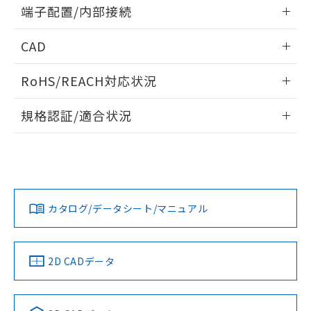
情報更新：2024/07/25
端子配置/内部接続
既に当社にて対応品への在庫切替を完了
していることから、特段のことがない限
外形図
情報更新：2024/07/25
り、2022年1月12日より割愛しておりま
CAD
す。
端子配置/内部接続
ログイン/会員登録いただくと、CADデータをダウンロー
RoHS/REACH対応状況
ドすることができます。
情報更新：2026/7/29
規格認証/適合状況
ログイン/会員登録
G2R-1AZ4 DC100のRoHS対応状況については、営業部門も
G2R-1AZ4 DC100についての規格認証/適合状況については、
しくは販売店にお問い合わせください。
「カスタマーサポートセンタ お客様相談室」または貴社担当
オムロン営業員または販売店にお問い合わせください。
この製品のRoHS/REACH対応状況ページへ
ダウンロードデータをご利用いただく前に、以下を必ずお読
みください。
お問い合わせ
カタログ/データシート/マニュアル
取りつけ穴加工図
ソフトウェアの使用条件
2D CADデータ