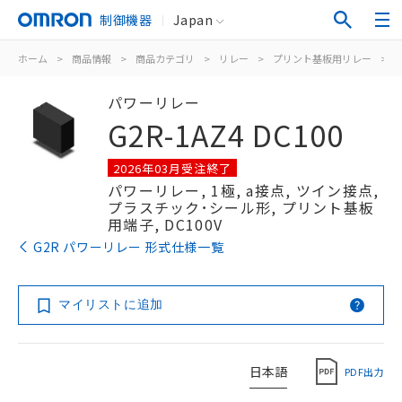
制御機器
Japan
ホーム
>
商品情報
>
商品カテゴリ
>
リレー
>
プリント基板用リレー
>
パワーリレー
G2R-1AZ4 DC100
2026年03月受注終了
パワーリレー, 1極, a接点, ツイン接点,
プラスチック･シール形, プリント基板
用端子, DC100V
G2R パワーリレー 形式仕様一覧
マイリストに追加
日本語
PDF出力