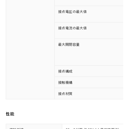
接点電圧の最大値
接点電流の最大値
最大開閉容量
※1 対応状況
接点構成
対応済み：EU RoHS指令（10物質）の
接触機構
非含有に対応した製品が提供可能な商品で
接点材質
す。
対応予定：EU RoHS指令（10物質）の非含
ご利用条件
有に対応した製品に切り替える予定のある
商品です。
性能
対応予定なし：EU RoHS指令（10物質）の
以下の条件をお読みいただき、同意のうえ
非含有に非対応の商品で、対応品を出す予
ご利用ください。